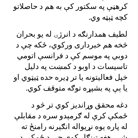
کرهڼې په سکتور کې به هم د حاصلاتو
کچه ټېټه وي.
لطیف همدارنګه د انرژۍ له یو بحران
څخه هم خبرداری ورکوي، ځکه چې د
دوبي په موسم کې د فرانسې اتومي
تاسیسات د اوبو د کمښت په دليل
خپل فعالیتونه یا تر ډيره حده ټيټوي او
یا ېې په بشپړه توګه متوقف کوي.
دغه محقق وړاندیز کوي تر څو د
ځمکې کرې له ګرمېدو سره د مقابلې
له پاره یوه نړیواله انګیرنه رامنځ ته
شي. هغه ټینګار کوي چې د ځمکې د