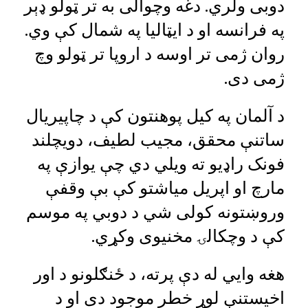
دوبی ولري. دغه وچوالی به تر ټولو ډېر
په فرانسه او د ايټالیا په شمال کې وي.
روان ژمی تر اوسه د اروپا تر ټولو وچ
ژمی دی.
د آلمان په کیل پوهنتون کې د چاپيریال
ساتنې محقق، مجیب لطیف، دویچلند
فونک راډيو ته ويلي دي چې يوازې په
مارچ او اپریل میاشتو کې بې وقفې
وروښتونه کولی شي د دوبي په موسم
کې د وچکالۍ مخنیوی وکړي.
هغه وايي له دې پرته، د ځنګلونو د اور
اخیستنې لوړ خطر موجود دی او د