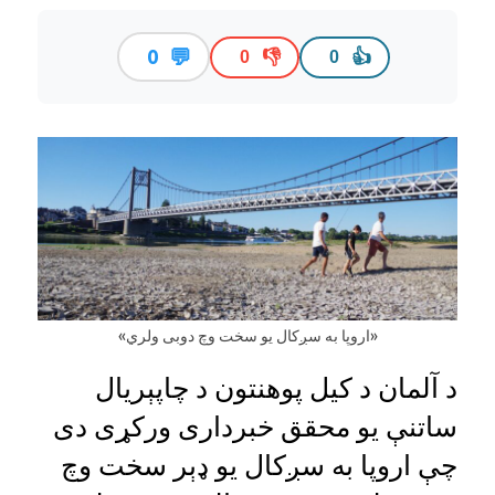
💬
0
👎
👍
0
0
«اروپا به سږکال یو سخت وچ دوبی ولري»
د آلمان د کیل پوهنتون د چاپېریال
ساتنې یو محقق خبرداری ورکړی دی
چې اروپا به سږکال يو ډېر سخت وچ