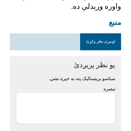
واوره ورېدلې ده.
منبع
لومړی نظر وکړئ
یو نظر پریږدئ
ستاسو بریښنالیک پته به خپره نشي.
تبصره