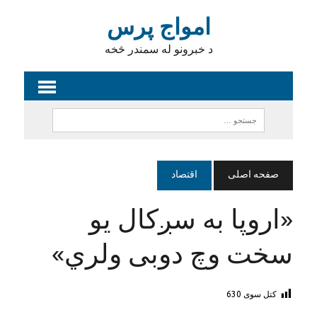
امواج پرس
د خبرونو له سمندر څخه
صفحه اصلی
اقتصاد
«اروپا به سږکال یو
سخت وچ دوبی ولري»
کتل سوی
630