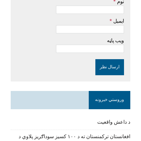
نوم
*
ایمیل
*
ویب پاڼه
وروستي خبرونه
د داعش واقعیت
افغانستان ترکمنستان ته د ۱۰۰ کسیز سوداګریز پلاوي د