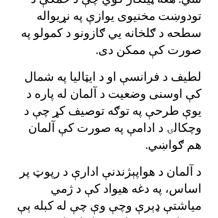
تودوښت مخنيوی یوازې په نړیواله
سطحه د ګلخانه يي ګازونو د کمولو په
صورت کې ممکن دی.
لطیف د فرانسې او د ايټالیا په شمال
کې اوسنی وضعیت د آلمان له پاره د
یوې طرحې په توګه توصیف کړ چې د
وچکالۍ د ادامې په صورت کې آلمان
هم ګواښي.
د آلمان د هواپېژندنې ادارې د رپوټ پر
اساس، په دغه هیواد کې د ژمي
میاشتې ډېرې وچې وې چې له کبله ېې