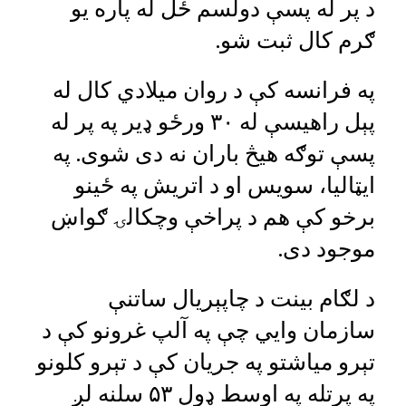
د پر له پسې دولسم ځل له پاره یو
ګرم کال ثبت شو.
په فرانسه کې د روان میلادي کال له
پېل راهیسې له ۳۰ ورځو ډير په پر له
پسې توګه هيڅ باران نه دی شوی. په
ايټالیا، سويس او د اتریش په ځينو
برخو کې هم د پراخې وچکالۍ ګواښ
موجود دی.
د لګام بینت د چاپېریال ساتنې
سازمان وايي چې په آلپ غرونو کې د
تېرو میاشتو په جریان کې د تېرو کلونو
په پرتله په اوسط ډول ۵۳ سلنه لږ