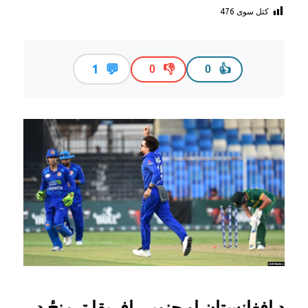
کتل سوی
476
💬
1
👎
👍
0
0
د افغانستان او جنوبي افریقا ترمنځ د