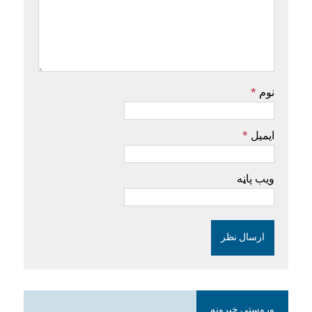
نوم
*
ایمیل
*
ویب پاڼه
وروستي خبرونه