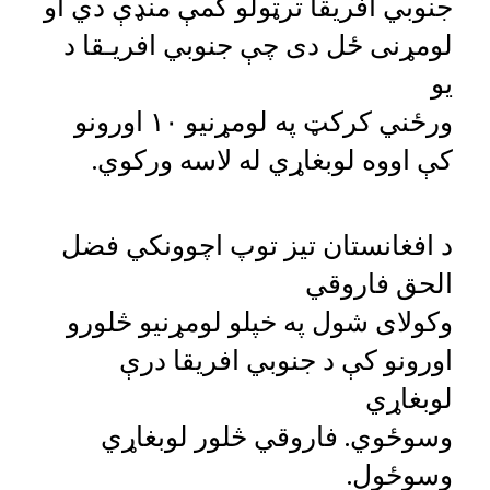
جنوبي افریقا ترټولو کمې منډې دي او
لومړنی ځل دی چې جنوبي افریـقا د
یو
ورځني کرکټ په لومړنیو ۱۰ اورونو
کې اووه لوبغاړي له لاسه ورکوي.
د افغانستان تیز توپ اچوونکي فضل
الحق فاروقي
وکولای شول په خپلو لومړنیو څلورو
اورونو کې د جنوبي افریقا درې
لوبغاړي
وسوځوي. فاروقي څلور لوبغاړي
وسوځول.