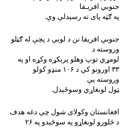
جنوبي افریـقا
په ګټه پای ته رسېدلې وې.
جنوبي افریقا نن د لوبې د پچې له ګټلو
وروسته د
لومړي توپ وهلو پرېکړه وکړه او په
۳۳ اورونو کې د ۱۰۶ منډو کولو
وروسته یې
ټول لوبغاړي وسوځېدل.
افغانستان وکولای شول چې دغه هدف
د څلورو لوبغاړو په سوځېدو په ۲۶