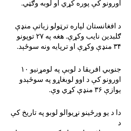
اورونو کې پوره کړي او لوبه وګټي.
د افغانستان لپاره ترټولو زیاتې منډې
ګلبدین نایب وکړې. هغه په ۲۷ توپونو
۳۴ منډې وکړې او ترپایه ونه سوځېد.
جنوبي افریقا د لوبې په لومړنیو ۱۰
اورونو کې د اوو لوبغاړو په سوځېدو
یوازې ۳۶ منډې کړي وې.
دا د یو ورځینو نړیوالو لوبو په تاریخ کې
د