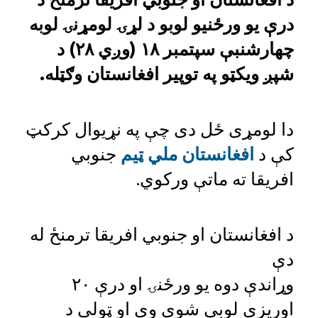
درې یو ورځنیو لوبو د لړۍ لومړنۍ لوبه
چهارشنبې سپتمبر ۱۸ (وږي ۲۸) د
شپږ ویکټو په توپیر افغانستان وګټله.
دا لومړی ځل دی چې په نړیوال کرکټ
کې د
افغانستان ملي ټیم
جنوبي
افریقا ته ماتې ورکوي.
د افغانستان او جنوبي افریقا ترمنځ له
دې
وړاندې دوه یو ورځنۍ او درې ۲۰
اوریزې لوبې شوې وې او ټولې د