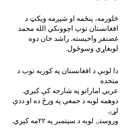
څلورمه، پنځمه او شپږمه ویکټ د
افغانستان توپ اچوونکي الله محمد
غضنفر واخیسته. راشد خان دوه
لوبغاړي وسوځول.
دا لوبې د افغانستان په کوربه توب د
متحده
عربي اماراتو په شارجه کې کیږي.
دوهمه لوبه د جمعې په ورځ ده او ددې
لړۍ
وروستۍ لوبه د سپتمبر په ۲۲مه کیږي.