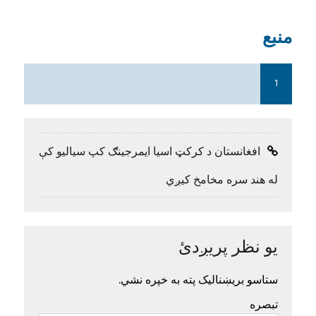
منبع
1
افغانستان د کرکټ اسیا ایمرجینګ کپ سیالیو کې
له هند سره مخامخ کیږي
یو نظر پریږدئ
ستاسو بریښنالیک پته به خپره نشي.
تبصره