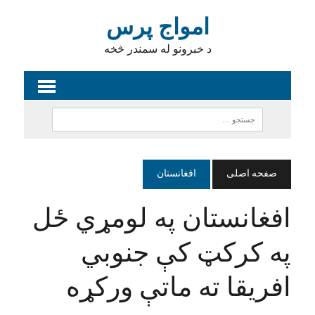
امواج پرس
د خبرونو له سمندر څخه
صفحه اصلی
افغانستان
افغانستان په لومړي ځل
په کرکټ کې جنوبي
افریقا ته ماتې ورکړه