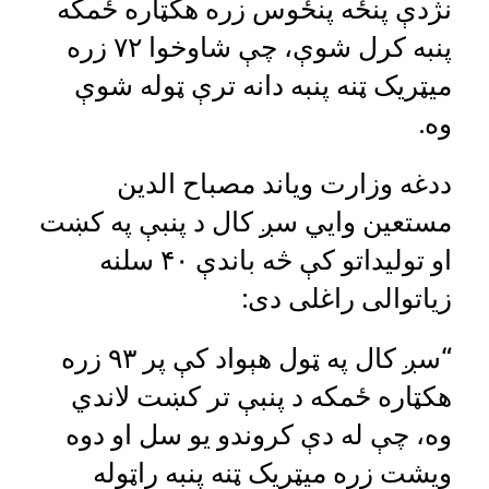
نژدې پنځه پنځوس زره هکټاره ځمکه
پنبه کرل شوې، چې شاوخوا ۷۲ زره
میټریک ټنه پنبه دانه ترې ټوله شوې
وه.
ددغه وزارت ویاند مصباح الدین
مستعین وايي سږ کال د پنبې په کښت
او تولیداتو کې څه باندې ۴۰ سلنه
زیاتوالی راغلی دی:
“سږ کال په ټول هېواد کې پر ۹۳ زره
هکټاره ځمکه د پنبې تر کښت لاندي
وه، چې له دې کروندو یو سل او دوه
ویشت زره میټریک ټنه پنبه راټوله