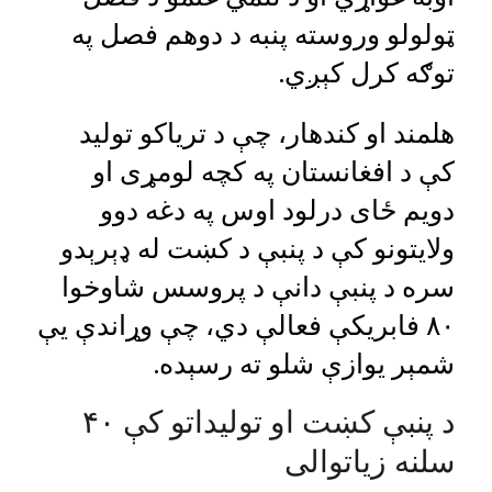
ټولولو وروسته پنبه د دوهم فصل په
توګه کرل کېږي.
هلمند او کندهار، چې د تریاکو تولید
کې د افغانستان په کچه لومړی او
دویم ځای درلود اوس په دغه دوو
ولایتونو کې د پنبې د کښت له ډېرېدو
سره د پنبې دانې د پروسس شاوخوا
۸۰ فابریکې فعالې دي، چې وړاندې یې
شمېر یوازې شلو ته رسېده.
د پنبې کښت او تولیداتو کې ۴۰
سلنه زیاتوالی