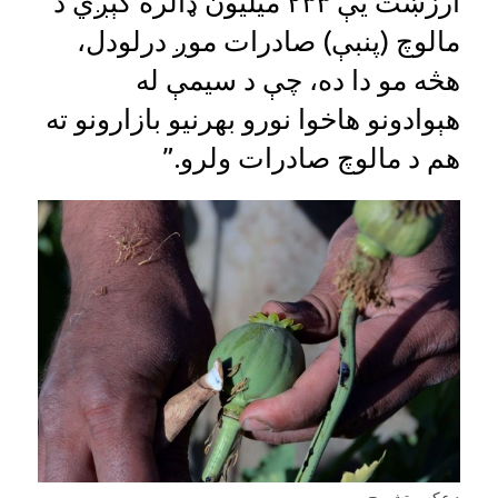
ارزښت یې ۲۳۳ میلیون ډالره کېږي د
مالوچ (پنبې) صادرات موږ درلودل،
هڅه مو دا ده، چې د سیمې له
هېوادونو هاخوا نورو بهرنیو بازارونو ته
هم د مالوچ صادرات ولرو.”
د عکس تشریح،