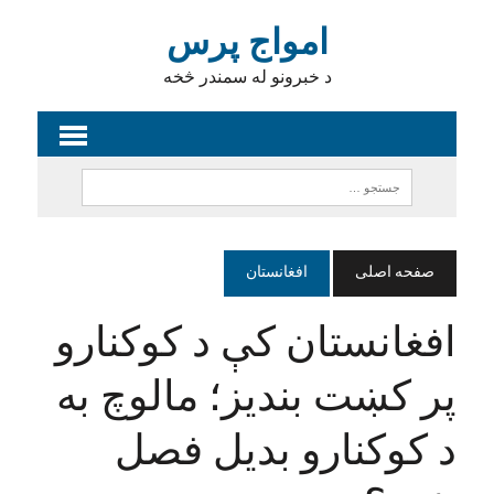
امواج پرس
د خبرونو له سمندر څخه
صفحه اصلی
افغانستان
افغانستان کې د کوکنارو
پر کښت بندیز؛ مالوچ به
د کوکنارو بدیل فصل