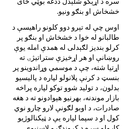
سره د اړېکو شلېدل ددغه بوټي ځای
خشخاش او بنګو ونیو.
اوس چې له تېرو دوو کلونو راهیسې د
طالبانو له خوا د خشخاش او بنګو پر
کرلو بندیز لګېدلی له همدې امله یوې
روښانې او هر اړخیزې ستراتیژۍ ته
اړتیا شته، چې د موسمي وړاندوینو پر
بنسټ د کرنې پلانولو لپاره د پالیسيو
بدلون، د تولید شوو توکو لپاره پراخه
بازار موندنه، بهرنیو هېوادونو ته د هغه
صادرات، د اوبو لګونې لارو چارو نوي
کول او د سپما لپاره یې د ټیکنالوژیو
کارولو سره د کروندګرو لاسنیوي