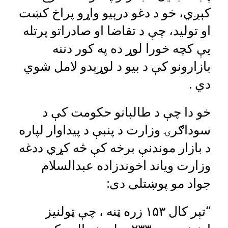
کېږي، خو د دغو درېیو واړو پراخ کښت
او تولید، چې د تقاضا او صادراتو پرتله
یې کچه خورا لوړ ده په کور دننه
بازارونو کې د بیو د لوړېدو لامل شوي
دي .
خو دا چې د طالبانو حکومت کې د
سوداګرۍ وزارت د پنبې د پیداوار لپاره
د بازار موندنې برخه کې څه کړي ددغه
وزارت ویاند اخوندزاده عبدالسلام
جواد مو پوښتلی دی:
“تېر کال ۱۵۳ زره ټنه ، چې ټولنیز