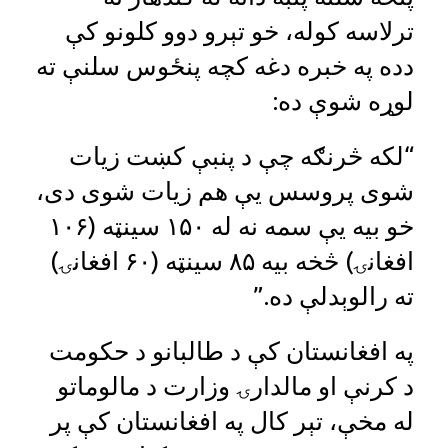
ترلاسه کوله، خو تېرو دوو کلونو کې
دده په خبره دغه کچه پنځوس سلنې ته
لوړه شوې ده:
“لکه څرنګه چې د پنبې کښت زیات
شوی پروسس یې هم زیات شوی دی،
خو بیه یې سمه نه له ۱۵۰ سینټه (۱۰۶
افغانۍ) څخه بیه ۸۵ سینټه (۶۰ افغانۍ)
ته رالوېدلې ده.”
په افغانستان کې د طالبانو د حکومت
د کرنې او مالدارۍ وزارت د مالوماتو
له مخې، تېر کال په افغانستان کې پر