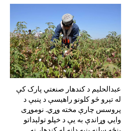
عبدالحلیم د کندهار صنعتي پارک کې
له تېرو څو کلونو راهیسې د پنبې د
پروسس چارې مخته وړي. نوموړی
وايي وړاندې به یې د خپلو تولېداتو
پنځه سلنه پنبه دانه له کندهار نه