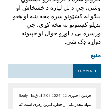
وشي، چې د تل لپاره د خشخاش او
بنګو له کښټونو سره مخه ښه او هغو
بدیلو کښتونو ته مخه کړي، چې
ورسره یې د اوړو جوال او جېبونه
دواړه ډک شي.
منبع
1 COMMENT
فردین
|
جنوری 22, 2024 at 2:07 ق.ظ
|
Reply
مواد مخدر یکی از خطرناکترین زهری است که