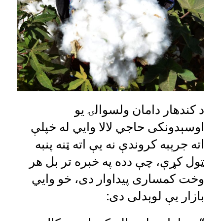
د کندهار دامان ولسوالۍ یو
اوسېدونکی حاجي لالا وايي له خپلې
اته جرېبه کروندې نه یې اته ټنه پنبه
ټول کړې، چې دده په خبره تر بل هر
وخت کمساری پیداوار دی، خو وايي
بازار یې لوېدلی دی: