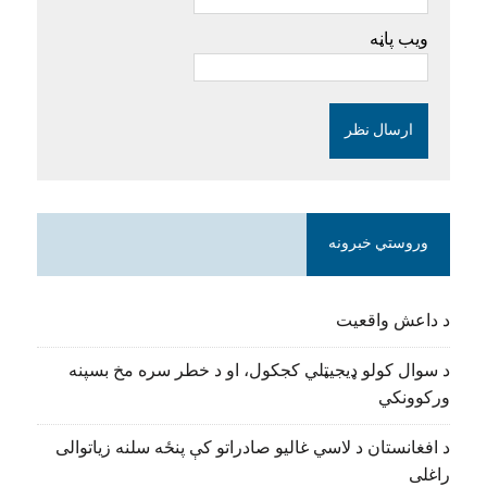
ویب پاڼه
وروستي خبرونه
د داعش واقعیت
د سوال کولو ډیجیټلي کجکول، او د خطر سره مخ بسپنه
ورکوونکي
د افغانستان د لاسي غالیو صادراتو کې پنځه سلنه زیاتوالی
راغلی