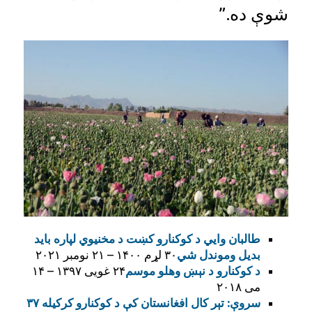
شوې ده.”
طالبان وايي د کوکنارو کښت د مخنيوي لپاره بايد
بديل وموندل شي
۳۰ لړم ۱۴۰۰ – ۲۱ نومبر ۲۰۲۱
د کوکنارو د نېښ وهلو موسم
۲۴ غویی ۱۳۹۷ – ۱۴
می ۲۰۱۸
سروې: تېر کال افغانستان کې د کوکنارو کرکیله ۳۷