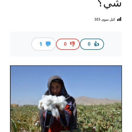
شي؟
کتل سوی
505
💬
1
👎
👍
0
0