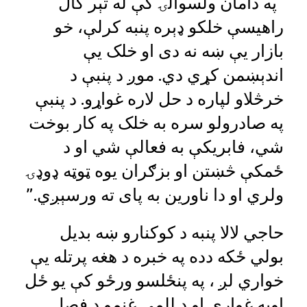
“په دامان ولسوالۍ کې له تېر کال
راهیسې خلکو ډېره پنبه کرلې، خو
بازار یې ښه نه دی او خلک یې
اندېښمن کړي دي. موږ د پنبې د
خرڅلاو لپاره د حل لاره غواړو. د پنبې
په صادرولو سره به خلک په کار بوخت
شي، فابریکې به فعالې شي او د
ځمکې څښتن او بزګران یوه ټوټه ډوډۍ
ولري او دا ناورین به پای ته ورسېږي.”
حاجي لالا پنبه د کوکنارو ښه بدیل
بولي ځکه دده په خبره د هغه پرتله یې
خواري لږ ، په پنځلسو ورځو کې یو ځل
اوبه غواړي او د للمي غنمو د فصل