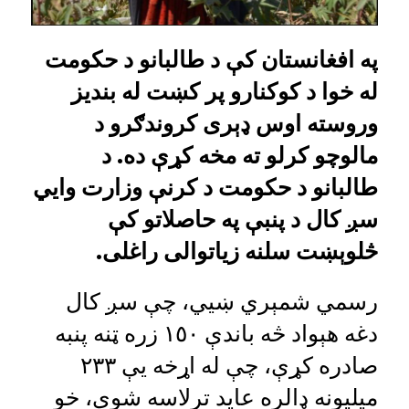
په افغانستان کې د طالبانو د حکومت
له خوا د کوکنارو پر کښت له بندیز
وروسته اوس ډېری کروندګرو د
مالوچو کرلو ته مخه کړې ده. د
طالبانو د حکومت د کرنې وزارت وايي
سږ کال د پنبې په حاصلاتو کې
څلوېښت سلنه زیاتوالی راغلی.
رسمي شمېري ښيي، چې سږ کال
دغه هېواد څه باندې ١٥٠ زره ټنه پنبه
صادره کړې، چې له اړخه یې ٢٣٣
ميليونه ډالره عايد ترلاسه شوی، خو