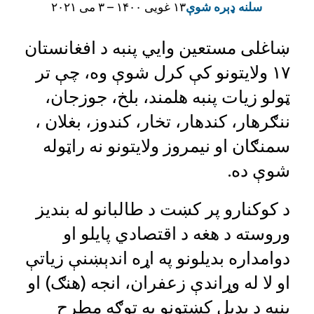
سلنه ډېره شوې
۱۳ غویی ۱۴۰۰ – ۳ می ۲۰۲۱
ښاغلی مستعین وايي پنبه د افغانستان
۱۷ ولایتونو کې کرل شوې وه، چې تر
ټولو زیات پنبه هلمند، بلخ، جوزجان،
ننګرهار، کندهار، تخار، کندوز، بغلان ،
سمنګان او نیمروز ولایتونو نه راټوله
شوې ده.
د کوکنارو پر کښت د طالبانو له بندیز
وروسته د هغه د اقتصادي پایلو او
دوامداره بدیلونو په اړه اندېښنې زیاتې
او لا له وړاندې زعفران، انجه (هنګ) او
پنبه د بدیل کښتونو په توګه مطرح