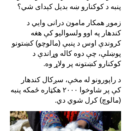
پنبه د کوکنارو ښه بدیل کېدای شي؟
زموږ همکار مامون درانی وايي د
کندهار په اوو ولسوالیو کې هغه
کروندې اوس د پنبې (مالوچو) کښتونو
پوښلې، چې دوه کاله وړاندې د
کوکنارو کښتونه پر ولاړ وه.
د راپورونو له مخې، سږکال کندهار
کې پر شاوخوا ۲۰۰۰ هکټاره ځمکه پنبه
(مالوچ) کرل شوي دي.