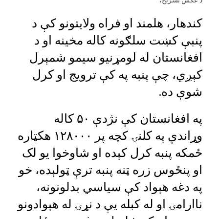
کندهار، هلمند او فراه ولایتونو کې د
پنبې کښت سلګونه کاله مخینه او د
افغانستان له لومړنیو سیمو شمېرل
کېږي، چې پنبه په کې ترویج او کرل
شوې ده.
په افغانستان کې نژدې ۵۰ کاله
وړاندې په کلنۍ کچه پر ۱۲۸۰۰۰ هکټاره
ځمکه پنبه کرل کېده او شاوخوا یو لک
او پنځوس زره ټنه پنبه ترې ټولېده، خو
په دغه هېواد کې سیاسي بدلونونه،
ناارامۍ او له کبله یې د نړۍ له هېوادونو