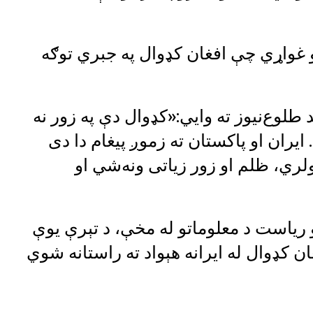
نو غواړي چې افغان کډوال په جبري توګه
 طلوع‌نیوز ته وايي:«کډوال دې په زور نه
ایران او پاکستان ته زموږ پیغام دا دی
ري، ظلم او زور زیاتی ونه‌شي او
و ریاست د معلوماتو له مخې، د تېرې یوې
 کې څه باندې ۲۰ زره افغان کډوال له ایرانه هېواد ته راستانه شوي