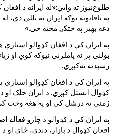
طلوع‌نیوز ته وايي:«له ایرانه د افغا
په ناقانونه توګه ایران ته تللي دي، ل
دغه بهیر په چتکۍ مخته ځي.»
په ایران کې د افغان کډوالو استاز
ټولنې پر نه پاملرنې نیوکه کوي او زی
رسېدنه نه‌کېږي.
په ایران کې د افغان کډوالو استازې س
کډوال ایستل کېږي. د ایران خلک او دو
ژمني په درشل کې او په هغه وخت ک
په ایران کې د کډوالو د چارو فعاله 
افغان کډوال د بازار، دندې، ځای او د 