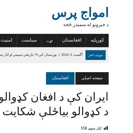
امواج پرس
د خبرونو له سمندر څخه
کورپاڼه
افغانستان
نړۍ
سیاست
امنیت
بیړنی خبر
آگست 5, 2026
|
نورستان کې ۱۹ تاریخي سیمې او اثار ثبت شوي
آگست 5, 2026
|
کندهار کې یوه ځوان د اضافي درسي کتابونو د راټولولو
آگست 5, 2026
|
کونړ کې ۳۶ زلزله‌ځپلو کورنیو ته نوي جوړ شوي کورونه وسپارل شول
صفحه اصلی
افغانستان
آگست 4, 2026
|
نیمروز کې د ورکې شوې ۱۹ کسیزې ډلې د پاتې ۱۴ غړو مړي هم وموندل شول
ایران کې د افغان کډوالو 
آگست 4, 2026
|
هرات کې د راستنېدونکو د ننګونو او فرصتونو په اړه د 
جون 14, 2024
|
د داعش واقعیت
د کډوالو بیاځلې شکایت
کتل سوی
558