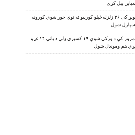
پاین پیل کړی
کونړ کې ۳۶ زلزله‌ځپلو کورنیو ته نوي جوړ شوي کورونه
سپارل شول
نیمروز کې د ورکې شوې ۱۹ کسیزې ډلې د پاتې ۱۴ غړو
ړي هم وموندل شول