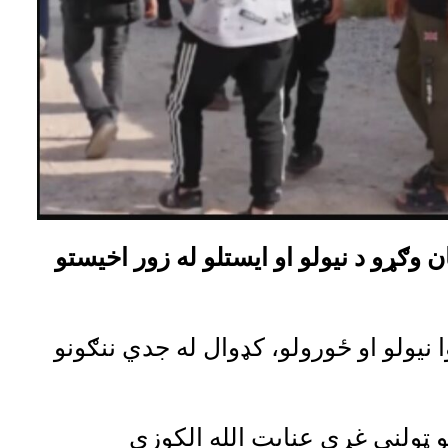
 وګړو د نیولو او ایستلو له زور اخیستو
 نیولو او ځورولو، کډوال له جدي ننګونو
نو ټولنې غړی عنایت الله الکوزی