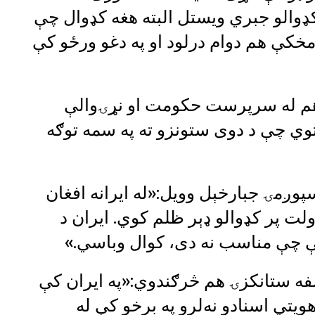
ن کډوالو جبري ویستل البته هغه کډوال چې
ه مخکې هم دوام درلود او په دغو ورځو کې
ې هم له سرپرست حکومت او نړۍوالې
اتوي چې د دوی ستونزو ته په سمه توګه
پوږمۍ جبارخېل وویل:«له ایرانه افغان
لت پر کډوالو ډېر ظلم کوي. ایران د
ې چې مناسب نه دی، کوال وباسي.»
اصفه ستانکزۍ هم څرګندوي:«په ایران کې
هویتي اسنادو نه‌لرو په برخو کې له