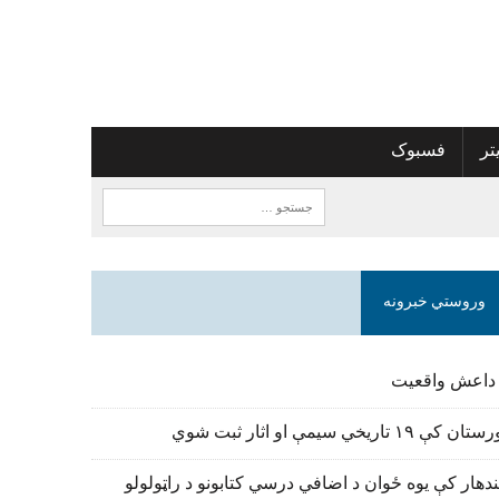
تر
فسبوک
وروستي خبرونه
 داعش واقعیت
تان کې ۱۹ تاریخي سیمې او اثار ثبت شوي
دهار کې یوه ځوان د اضافي درسي کتابونو د راټولولو