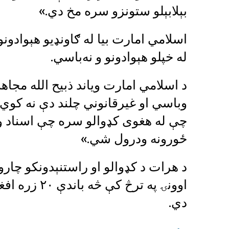
بېلابېلو ستونزو سره مخ دي.»
اسلامي امارت بیا له ګاونډیو هېوادو
له خپلو هېوادونو و نه‌باسي.
د اسلامي امارت ویاند ذبیح الله مجاهد
وباسي او غیرقانوني چلند دې نه کوي. 
چې له هغوی کډوالو سره چې اسناد ول
ځورونه ودرول شي.»
د هرات د کډوالو او راستنېدونکو چار
اوونۍ په ترڅ
دي.