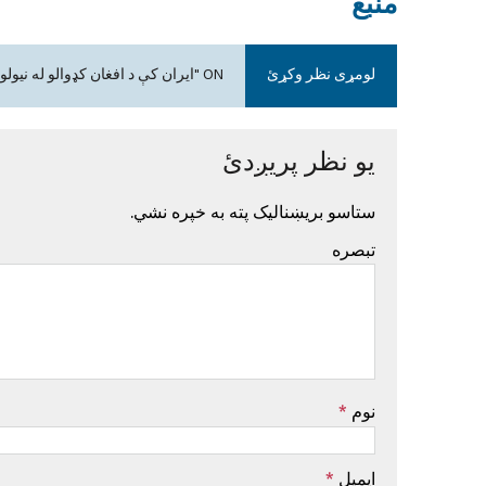
منبع
لومړی نظر وکړئ
ON "ایران کې د افغان کډوالو له نیولو او ایستلو په هکله د کډوالو بیاځلې شکایت"
یو نظر پریږدئ
ستاسو بریښنالیک پته به خپره نشي.
تبصره
نوم
*
ایمیل
*