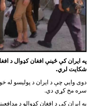
په ایران کې ځينې افغان کډوال د افغان
شکایت لري.
دوی وايي چې د ایران د پولیسو له خوا
سره مخ کړي دي.
په ایران کې د افغان کډوالو د مدافعی