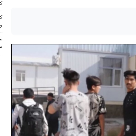
کم
و
م