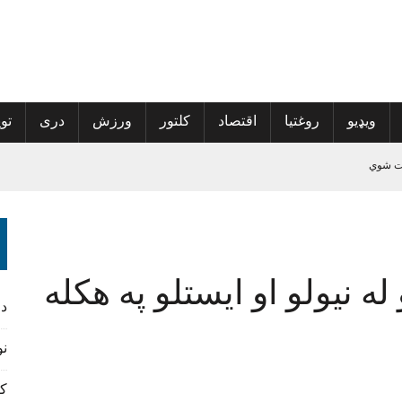
ویډیو
روغتیا
اقتصاد
کلتور
ورزش
دری
توی
 کمپاین پیل کړی
له نیولو او ایستلو په هکله
څېړنیز کتاب مخکتنه وشوه
د
نورس
کن