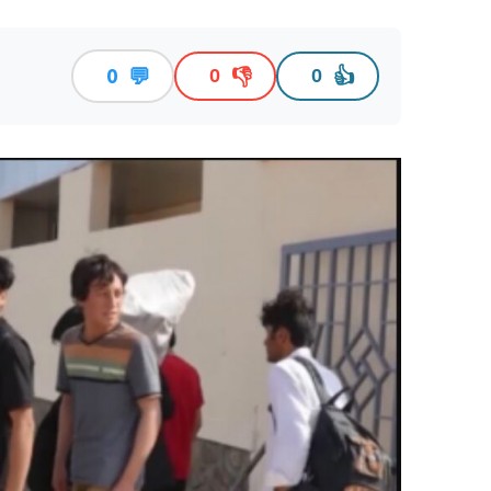
💬
👎
👍
0
0
0