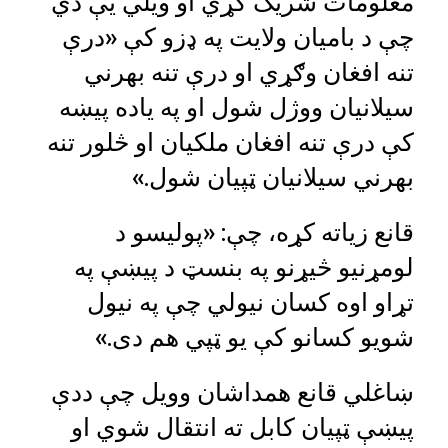
معلومات شریک کړي او ویلي یې دي
چې د بامیان ولایت په ډزو کې «درې
تنه افغان وګړي او درې تنه بهرني
سیلانیان ووژل شول او په یاده پیښه
کې درې تنه افغان ملکیان او څلور تنه
بهرني سیلانیان ټپیان شول.»
قانع زیاته کړه، چې: «پولیسو د
لومړنیو څیړنو په بنسټ د پیښې په
تړاو اوه کسان نیولي چې په نیول
شویو کسانو کې یو ټپي هم دی.»
ښاغلي قانع همداشان وویل چې ددې
پیښې ټپیان کابل ته انتقال شوي او