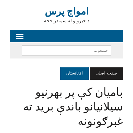
امواج پرس
د خبرونو له سمندر څخه
صفحه اصلی
افغانستان
بامیان کې پر بهرنیو
سیلانیانو باندې برید ته
غبرګونونه