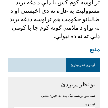
تر اوسه کوم کس یا ډلې د دغه برید
مسوولیت په غاړه نه دی اخیستی او د
طالبانو حکومت هم تراوسه ددغه برید
په تړاو د ملامتۍ ګوته کوم چا یا کومې
ډلې ته نه ده نیولې.
منبع
لومړی نظر وکړئ
یو نظر پریږدئ
ستاسو بریښنالیک پته به خپره نشي.
تبصره