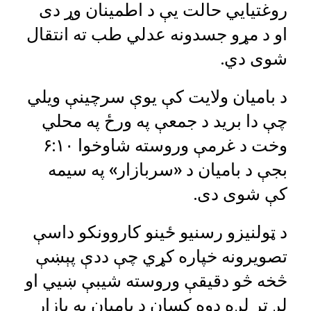
روغتیایي حالت یې د اطمینان وړ دی
او د مړو جسدونه عدلي طب ته انتقال
شوی دي.
د بامیان ولایت کې یوې سرچینې ویلي
چې دا برید د جمعې په ورځ په محلي
وخت د غرمې وروسته شاوخوا ۶:۱۰
بجې د بامیان د «سربازار» په سیمه
کې شوی دی.
د ټولنیزو رسنیو ځینو کاروونکو داسې
تصویرونه خپاره کړي چې ددې پېښې
څخه څو دقیقې وروسته شیبې ښيي او
لږ تر لږه دوه کسان د بامیان په بازار