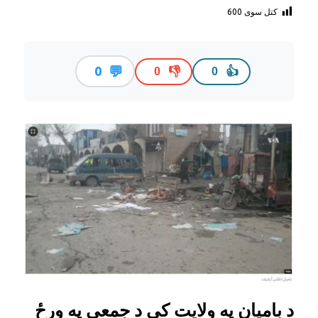
کتل سوی
600
💬
0
👎
👍
0
0
د بامیان په ولایت کې د جمعې په ورځ