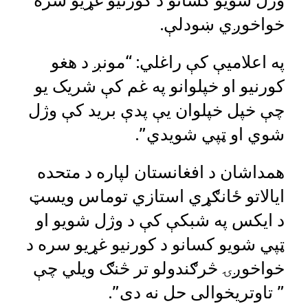
وژل شویو کسانو د کورنیو غړیو سره
خواخوږي ښودلې.
په اعلامیې کې راغلي: “مونږ د هغو
کورنیو او خپلوانو په غم کې شریک یو
چې خپل خپلوان یې پدې برید کې وژل
شوي او ټپي شویدي”.
همداشان د افغانستان لپاره د متحده
ایالاتو ځانګړي استازي توماس ویسټ
د ایکس په شبکې کې د وژل شویو او
ټپي شویو کسانو د کورنیو غړیو سره د
خواخوږۍ څرګندولو تر څنګ ویلي چې
” تاوتریخوالی حل نه دی”.