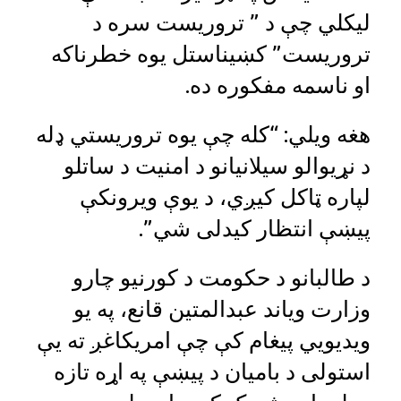
لیکلي چې د ” تروریست سره د
تروریست” کښیناستل یوه خطرناکه
او ناسمه مفکوره ده.
هغه ویلي: “کله چې یوه تروریستي ډله
د نړیوالو سیلانیانو د امنیت د ساتلو
لپاره ټاکل کیږي، د یوې ویرونکې
پیښې انتظار کیدلی شي”.
د طالبانو د حکومت د کورنیو چارو
وزارت ویاند عبدالمتین قانع، په یو
ویدیویي پیغام کې چې امریکاغږ ته یې
استولی د بامیان د پیښې په اړه تازه