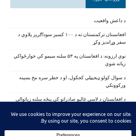
د داعش واقعیت
افغانستان ترکمنستان ته د ۱۰۰ کسیز سوداګریز پلاوي د
سفر وړاندیز وکړ
نوې ارزونه: د افغانستان په ۵۳ سلنه سیمو کې خوارځواکي
زیاته شوې
د سوال کولو ډیجیټلي کجکول، او د خطر سره مخ بسپنه
ورکوونکي
د افغانستان د لاسي غالیو صادراتو کې پنځه سلنه زیاتوالی
راغلی