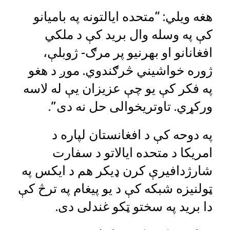
هغه ویلي: “متحده ایالتونه په بامیانو
کې په وسله وال برید کې د ملکي
افغانانو او بهرنیو پر مرګ- ژوبلې،
ژوره خواشیني څرګندوي. موږ د هغو
په فکر کې یو چې عزیزان یې له لاسه
ورکړي. تاوتریخوالی حل نه دی”.
په دوحه کې د افغانستان لپاره د
امریکا د متحده ایالاتو د سفارت
شارژدافیرې کرن ډیکر هم د ایکس په
ټولنیزه شبکه کې د یو پیغام په ترڅ کې
دا برید په سختو ټکو غندلی دی.