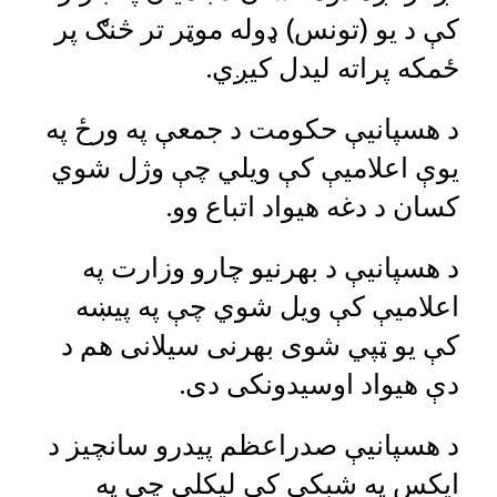
کې د یو (تونس) ډوله موټر تر څنګ پر
ځمکه پراته لیدل کیږي.
د هسپانیې حکومت د جمعې په ورځ په
یوې اعلامیې کې ویلي چې وژل شوي
کسان د دغه هیواد اتباع وو.
د هسپانیې د بهرنیو چارو وزارت په
اعلامیې کې ویل شوي چې په پیښه
کې یو ټپي شوی بهرنی سیلانی هم د
دې هیواد اوسیدونکی دی.
د هسپانیې صدراعظم پیدرو سانچیز د
ایکس په شبکې کې لیکلي چې په