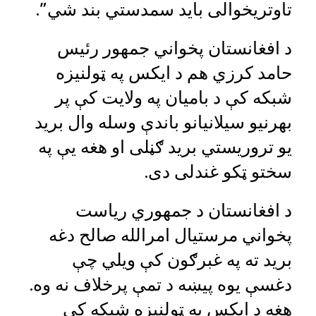
تاوتریخوالی باید سمدستي بند شي”.
د افغانستان پخواني جمهور رئیس
حامد کرزي هم د ایکس په ټولنیزه
شبکه کې د بامیان په ولایت کې پر
بهرنیو سیلانیانو باندې وسله وال برید
یو تروریستي برید ګڼلی او هغه یې په
سختو ټکو غندلی دی.
د افغانستان د جمهوري ریاست
پخواني مرستیال امرالله صالح دغه
برید ته په غبرګون کې ویلي چې
دغسې یوه پیښه د تمې پرخلاف نه وه.
هغه د ایکس په ټولنیزه شبکه کې