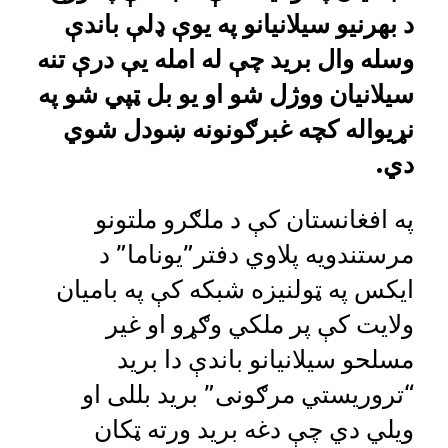
د بهرنیو سیلانیانو په یوې ډلې باندې
وسله وال برید چې له امله یې درې تنه
سیلانیان ووژل شو او یو بل ټپي شو په
نړیواله کچه غبرګونونه ښودل شوي
دي.
په افغانستان کې د ملګرو ملتونو
مرستندویه پلاوي دفتر”یوناما” د
ایکس په ټولنیزه شبکه کې په بامیان
ولایت کې پر ملکي وګړو او غیر
مسلحو سیلانیانو باندې دا برید
“تروریستي مرګونی” برید بللی او
ویلي دي چې دغه برید ورته ټکان