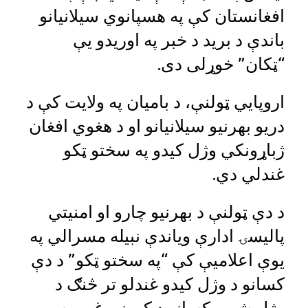
افغانستان کې په هسپانوي سیلانیانو
باندې د برید د خبر په اوریدو یې
“ټکان” خوړلی دی.
اروپايي ټولنې، د بامیان په ولایت کې د
دریو بهرنیو سیلانیانو او د هغوي افغان
ژباړونکي وژل کیدو په سختو ټکو
غندلي دي.
د دې ټولنې د بهرنیو چارو او امنیتي
پالیسۍ ادارې ویاندې نبیله مسرالي په
یوې اعلامیې کې “په سختو ټکو” د دې
کسانو د وژل کیدو غندلو تر څنګ د