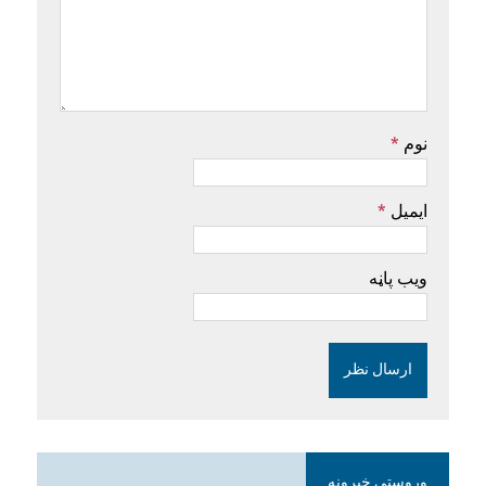
نوم
*
ایمیل
*
ویب پاڼه
وروستي خبرونه