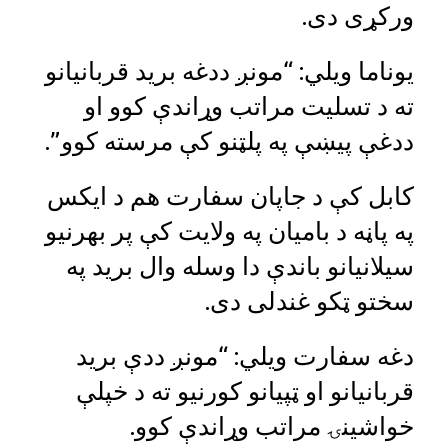
ورکړی دی.
یوناما ویلي: “مونږ ددغه برید قربانیانو
ته د تسلیت مراتب وړاندې کوو او
ددغې پيښې په پلټنو کې مرسته کوو”.
کابل کې د جاپان سفارت هم د ایکس
په پاڼه د بامیان په ولایت کې پر بهرنیو
سیلانیانو باندې دا وسله وال برید په
سختو ټکو غندلی دی.
دغه سفارت ویلي: “مونږ ددې برید
قربانیانو او ټپیانو کورنیو ته د خپلې
خواشینۍ مراتب وړاندې کوو.