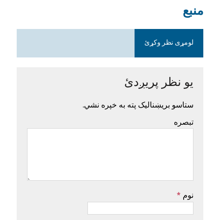
منبع
لومړی نظر وکړئ
یو نظر پریږدئ
ستاسو بریښنالیک پته به خپره نشي.
تبصره
نوم
*