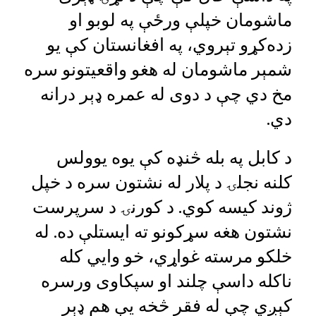
ماشومان خپلې ورځې په لوبو او
زده‌کړو تېروي، په افغانستان کې یو
شمېر ماشومان له هغو واقعیتونو سره
مخ دي چې د دوی له عمره ډېر درانه
دي.
د کابل په بله څنډه کې یوه یوولس
کلنه نجلۍ د پلار له نشتون سره د خپل
ژوند کیسه کوي. د کورنۍ د سرپرست
نشتون هغه سړکونو ته ایستلې ده. له
خلکو مرسته غواړي، خو وایي کله
ناکله داسې چلند او سپکاوی ورسره
کېږي چې له فقر څخه یې هم ډېر