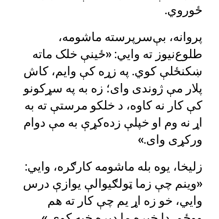
ځوروي.
پروانه، بې‌سرپرسته ماشومه،
طلوع‌نیوز ته وایي: «ځینې خلک ماته
ښکنځلې کوي. په زړه کې وایم، کاش
پلار مې ژوندی وای؛ زه به په سړکونو
کې کار نه کاوه، د خلکو مرستې ته به
اړ نه وم او خپلې زده‌کړې به مې دوام
ورکړی وای.»
زلیخا، یوه بله ماشومه کارګره، وایي:
«وینم چې زما ټولګیوالې یوازې درس
وایي، خو زه اړ یم چې کار ته هم
ووځم. دا خبره ما ډېره خپه کوي.»