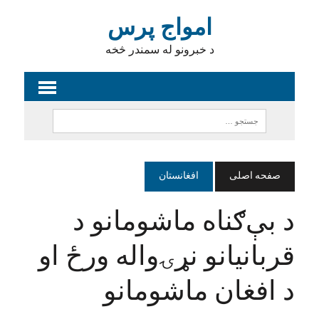
امواج پرس
د خبرونو له سمندر څخه
صفحه اصلی
افغانستان
د بې‌ګناه ماشومانو د
قربانیانو نړۍواله ورځ او
د افغان ماشومانو