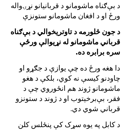
د بې‌ګناه ماشومانو د قربانیانو نړۍواله
ورځ او د افغان ماشومانو ستونزې
د جون څلورمه د تاوتریخوالي د بې‌ګناه
قرباني ماشومانو له نړیوالې ورځې
سره برابره ده.
دا هغه ورځ ده چې یوازې د جګړو او
چاودنو کیسې نه کوي، بلکې د هغو
ماشومانو ژوند هم انځوروي چې د
فقر، بې‌برخېتوب او د ژوند د ستونزو
قرباني شوي دي.
د کابل په یوه سړک کې پنځلس کلن