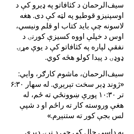
سیف‌الرحمان د کثافاتو په ډیرو کې د
اوسپنیزو قوطیو په لټه کې دی. هغه
لاسونه چې باید کتاب او قلم ونیسي،
اوس د خپلې اووه کسیزې کورنۍ د
نفقې لپاره په کثافاتو کې د یوې مړۍ
ډوډۍ د پیدا کولو هڅه کوي.
سیف‌الرحمان، ماشوم کارګر، وایي:
«ژوند ډېر سخت تېرېږي. له سهار ۶:۳۰
تر ۱۰:۳۰ پورې ښوونځي ته ځم، له
هغې وروسته کار ته راځم او د شپې
لس بجې کور ته ستنېږم.»
په داسې حال کې چې د نړۍ ډېری