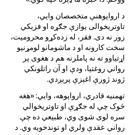
د ارواپوهنې متخصصان وایي،
تاوتریخوالی یوازې جګړه او فزیکي
زور نه دی. فقر، له زده‌کړو محرومیت،
سخت کارونه او د ماشومانو لومړنیو
اړتیاوو ته نه پاملرنه هم د هغوی پر
رواني روغتیا، ودې او آن راتلونکي
ژوند ژورې اغېزې پرېږدي.
تهمنیه قادري، ارواپوهه، وایي: «هغه
څوک چې له جګړې او تاوتریخوالي
سره لوی شوی وي، طبیعي ده چې
رواني عقدې ولري او توندخویه وي. د