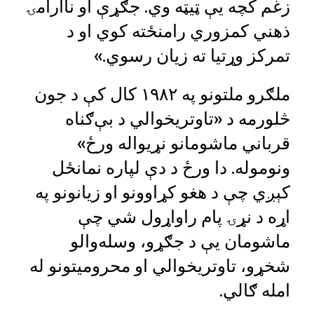
زغم کچه یې ټیټه وي. جګړې او ناارامۍ
ذهني کمزوري رامنځته کوي او د
تمرکز وړتیا ته زیان رسوي.»
ملګرو ملتونو په ۱۹۸۲ کال کې د جون
څلورمه د «تاوتریخوالي د بې‌ګناه
قرباني ماشومانو نړیواله ورځ»
ونوموله. دا ورځ د دې لپاره نمانځل
کېږي چې د هغو کړاوونو او زیانونو په
اړه د نړۍ پام راواړول شي چې
ماشومان یې د جګړو، وسله‌والو
شخړو، تاوتریخوالي او محرومیتونو له
امله ګالي.