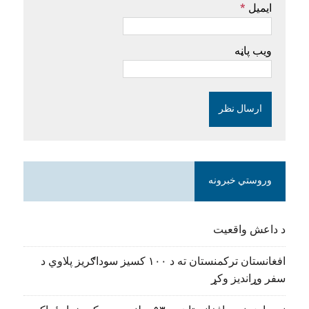
ایمیل
*
ویب پاڼه
وروستي خبرونه
د داعش واقعیت
افغانستان ترکمنستان ته د ۱۰۰ کسیز سوداګریز پلاوي د
سفر وړاندیز وکړ