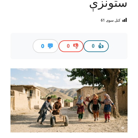
ستونزې
کتل سوی
61
💬
0
👎
👍
0
0