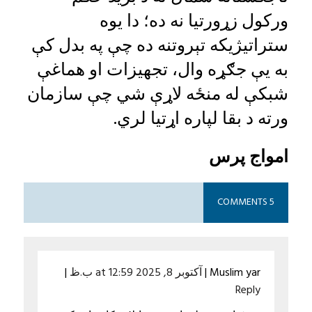
ورکول زړورتیا نه ده؛ دا يوه
ستراتیژیکه تېروتنه ده چې په بدل کې
به يې جګړه‌ وال، تجهیزات او هماغې
شبکې له منځه لاړې شي چې سازمان
ورته د بقا لپاره اړتیا لري.
امواج پرس
5 COMMENTS
Muslim yar
|
آکتوبر 8, 2025 at 12:59 ب.ظ
|
Reply