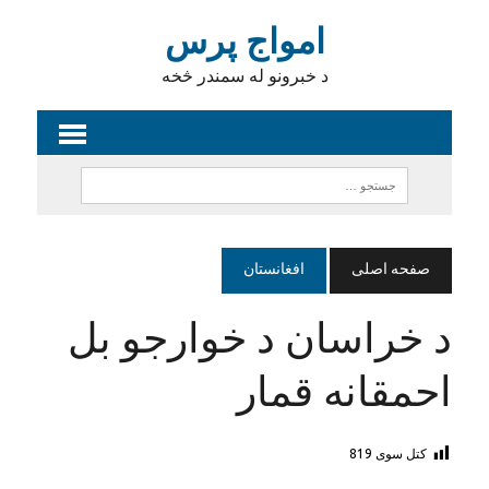
امواج پرس
د خبرونو له سمندر څخه
صفحه اصلی
افغانستان
د خراسان د خوارجو بل
احمقانه قمار
کتل سوی
819