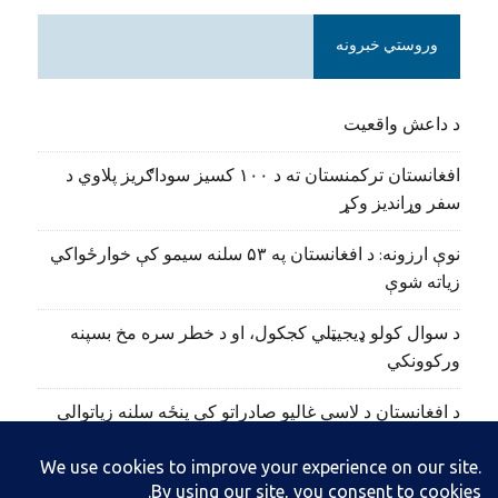
وروستي خبرونه
د داعش واقعیت
افغانستان ترکمنستان ته د ۱۰۰ کسیز سوداګریز پلاوي د
سفر وړاندیز وکړ
نوې ارزونه: د افغانستان په ۵۳ سلنه سیمو کې خوارځواکي
زیاته شوې
د سوال کولو ډیجیټلي کجکول، او د خطر سره مخ بسپنه
ورکوونکي
د افغانستان د لاسي غالیو صادراتو کې پنځه سلنه زیاتوالی
راغلی