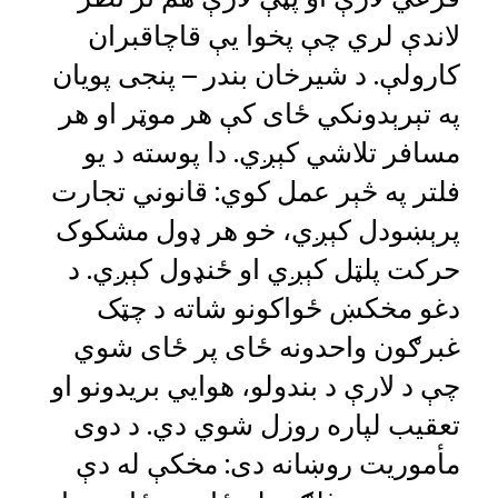
لاندې لري چې پخوا یې قاچاقبران
کارولې. د شیرخان بندر – پنجی پویان
په تېرېدونکي ځای کې هر موټر او هر
مسافر تلاشي کېږي. دا پوسته د یو
فلتر په څېر عمل کوي: قانوني تجارت
پرېښودل کېږي، خو هر ډول مشکوک
حرکت پلټل کېږي او ځنډول کېږي. د
دغو مخکښ ځواکونو شاته د چټک
غبرګون واحدونه ځای پر ځای شوي
چې د لارې د بندولو، هوايي بریدونو او
تعقیب لپاره روزل شوي دي. د دوی
مأموریت روښانه دی: مخکې له دې