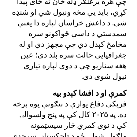
چې هره یرغلګر ډله ځان ته ځای پیدا
کړي، باید یې مخه ونیول شي او شنډه
شي. د داعش خراسان لپاره دا یعنې
سمدستي د داسې ځواکونو سره
مخامخ کېدل دي چې مجهز دي او له
جغرافیايي حالت سره بلد دي؛ عین
هغه سناریو چې د دوی لپاره تیاری
نیول شوی دی.
کمرې او د افشا کېدو بیه
فزیکي دفاع یوازې د ننګونې یوه برخه
ده. په ۲۰۲۵ کال کې په پنج ولسوالۍ
کې د نوې کمري څار سیسټمونه
ولګول شول، څو د تاجکستان سرحدي