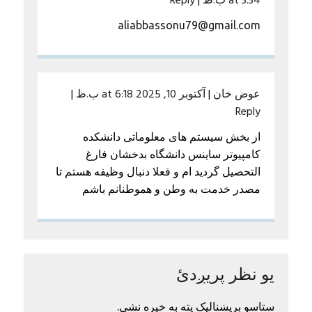
at 3:34 ب.ظ
|
Reply
aliabbassonu79@gmail.com
عوض خان
|
آکتوبر 10, 2025 at 6:18 ب.ظ
|
Reply
از بخش سیستم های معلوماتی دانشکده
کامپیوتر ساینس دانشگاه بدخشان فارغ
التحصیل گردید ام و فعلا دنبال وظیفه هستم تا
مصدر خدمت به وطن و هموطنانم باشم
یو نظر پریږدئ
ستاسو بریښنالیک پته به خپره نشي.