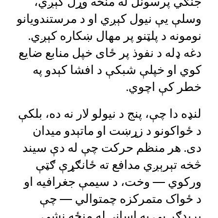
جنګي پرسونل له منځه وړل کېږي،
وسلې یې نیول کېږي او د مرستندویانو
نومونه د پلټنو پر مهال ښکاره کېږي.
دغه ډله د نفوذ پر ځای خپل منابع ضایع
کوي او خپلې شبکې د افشا کېدو په
خطر کې اچوي.
لنډه دا چې، پنج د نیولو لار نه ده، بلکې
د ځواکونو د زړښت او ماتېدو میدان
دی. هر منظم حرکت چې له دې سیند
څخه تېرېږي مدافع ته ځانګړې ګټې
ورکوي — وخت، د سیمې جغرافیه او
د ځواک متمرکزه چمتوالي — چې
بریدګر یې په اسانۍ له منځه نشي