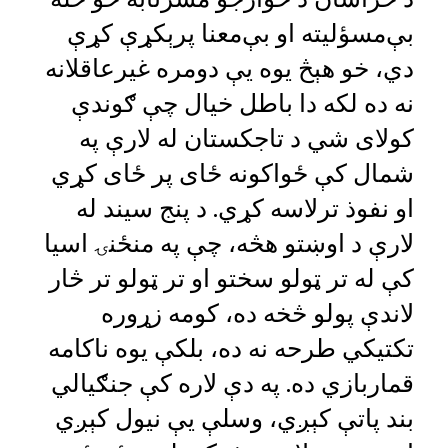
بې‌مسؤلیته او بې‌معنا پرېکړې کړې
دي، خو هېڅ یوه یې دومره غیرعاقلانه
نه ده لکه دا باطل خیال چې ګوندې
کولای شي د تاجکستان له لارې په
شمال کې ځواکونه ځای پر ځای کړي
او نفوذ ترلاسه کړي. د پنج سیند له
لارې د اوښتو هڅه، چې په منځنۍ اسیا
کې له تر ټولو سختو او تر ټولو تر څار
لاندې پولو څخه ده، کومه زړوره
تکتیکي طرحه نه ده، بلکې یوه ناکامه
قماربازي ده. په دې لاره کې جنګیالي
بند پاتې کېږي، وسلې یې نیول کېږي