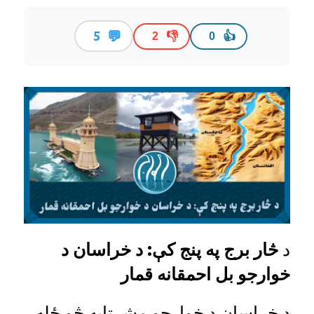
💬
5
👎
👍
2
0
د
څار برج په پنج کې
:
د خراسان د
خوارجو بل احمقانه قمار
د خراسان د خوارجو مشرتابه څو ځله