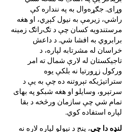
وړای. جګړه‌وال به په ننداره کې
راشي، زیرمې به نیول کېږي، او هغه
مرستندویه کسان چې د تګ‌راتګ زمینه
برابروي به افشا شي. د داعش
خراسان له مشرتابه لپاره، د
تاجیکستان له لارې شمال ته امر
ورکول زړورتیا نه بلکې یوه
ستراتیژیکه تېروتنه ده چې به یې د
سرتېرو، وسایلو او هغه شبکو په بهای
تمام شي چې سازمان ورڅخه د بقا
لپاره استفاده کوي.
لنډه دا چې
، پنج د نیولو لپاره لاره نه