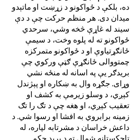
ده، بلکې د ځواکونو د زړښت او ماتېدو
میدان دی. هر منظم حرکت چې د دې
سیند له غاړې څخه وشي، سرحدي
ځواکونو ته له پلوه وخت، د سیمې
ځانګړتیاوې او د ځواکونو متمرکزه
چمتووالی ځانګړې ګټې ورکوي چې
بریدګر یې په اسانه له منځه نشي
وړای. جګړه ‌وال به ښکاره او پېژندل
کېږي، د وسلو زیرمې به کشف او
تعقیب کېږي، او هغه چې د تګ ‌را تګ
زمینه برابروي به افشا او رسوا شي. د
داعش خراسان د مشرتابه لپاره، له
تاجکستانه شمال ته د برید حکم