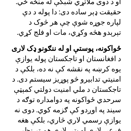
او د دوی ملاتړي شبکې له منځه ځي.
حقیقت ډېر ساده دی: دا پوله د دې
لپاره جوړه شوې چې هر څوک د
تېرېدو هڅه وکړي، مات او فلج کړي.
ځواکونه، پوستې او له ننګونو ډک
لاری
د افغانستان او تاجکستان پوله یوازې
یوه کرښه په نقشه کې نه ده، بلکې د
امنیتي تدابیرو څو پوړیز سیستم دی. د
تاجکستان د ملي امنیت دولتي کمېټې
سرحدي ځواکونه په دوامداره توګه د
سیند په اوږدو کې ګزمه کوي. دوی نه
یوازې رسمي لاري څاري، بلکې هغه
فرعي لارې او پټې لارې هم تر نظر