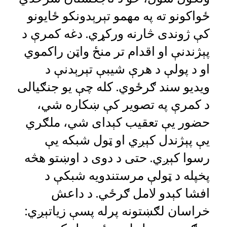
ځواکونو ته په مهمو تېرېدونکو ځایونو
کې ژوندی څارنه ورکړي. دغه کمرې د
پېژندنې او اقدام تر منځ واټن راکموي
او د پولې د هرې شیبې تېرېدنې د
ویدیو سند ګرځوي. کله چې یو جنګیالی
د کمرې په تصویر کې ښکاره شي،
حضور یې تعقیب کېدای شي، ملګري
یې پېژندل کېږي او ټول شبکه یې
رسوا کېږي. حتی د دوی د اوښتو هڅه
پخپله د ټولې مرستندویه شبکې د
افشا کېدو لامل ګرځي. د داعش
خراسان لګښتونه پرله ‌پسې زیاتېږي: