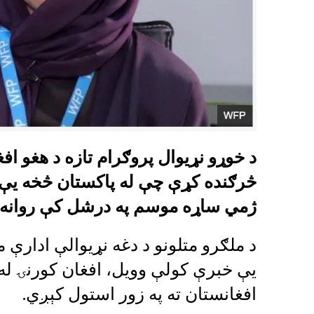
د خوړو نړیوال پروګرام تازه د هغو افغ
څرګنده کړې چې له پاکستان څخه یې پ
ژمي ساړه موسم په درشل کې روانه 
د ملګرو متلونو د دغه نړیوالې ادار
یې خبرې کولې وویل، افغان کورنۍ له
افغانستان ته په زور استول کېږي.