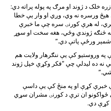
ه خلک د ژوند او مرګ په پوله پراته دي:
یڅ ورسره نه وي، وږي او وار یې خطا
ري، له هرې کورنۍ سره چې ما خبرې
به څنګه ژوندي وځي، هغه سخت او سوړ
 شمېر ورځې پاتې دي.”
 په وروستیو کې یې ننګرهار ولایت هم
ې نه ده لیدلې چې “فکر وکړې خپل ژوند
شي.”
ې خبرې کړې او په منځ کې یې داسې
ي ځواکونو ان ترې د کورنۍ مشران سړي
 کړې دي.