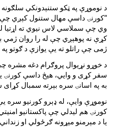
د نوموړې په ټکو ستنېدونکي سلګونه زر
“کورنۍ داسې مهال ستنول کېږي چې ه
وي چې سملاسي لاس نیوي ته اړتیا ل
کړې نه پوهېږي چې له را روان ژمي 
ژمی چې راتلو ته یې یوازې د ګوتو په
د خوړو نړیوال پروګرام دغه مشره چې
سفر کړی و وایي، هیڅ داسې کورنۍ ی
به په اسانۍ سره بېرته سمبال کړای 
نوموړې وایې، له ډېرو کورنیو سره ی
کورنۍ هم لیدلي چې پاکستانيو امنیت
یا د مېرمنو میړونه ګرځولي او زنداني