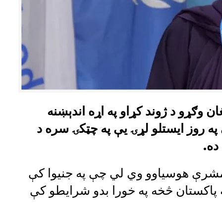
ان وګړو د ژوند کړاو په اړه اندېښنه
ه روز ایستلو لړۍ یې په چټکۍ سره د
ده.
ې مشرې هوسیاوو وي لي چې په جنیوا کې
 پاکستان څخه په خورا بدو شرایطو کې