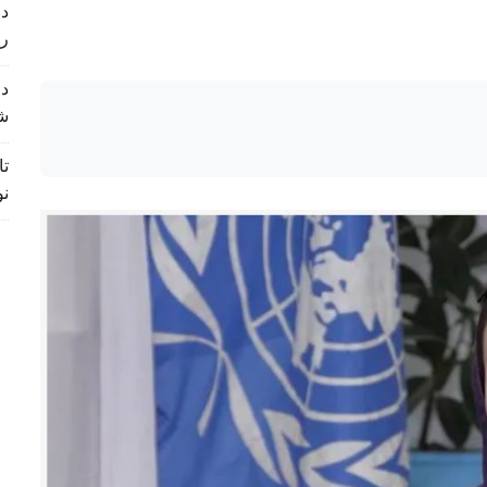
د 
ر
د 
ش
تا
نو