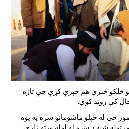
غو خلکو خبرې هم خپرې کړې چې تازه
 حال کې ژوند کوي.
مور چې له خپلو ماشومانو سره په یوه
ټوله شپه د سړو له امله ورته ژاړي.