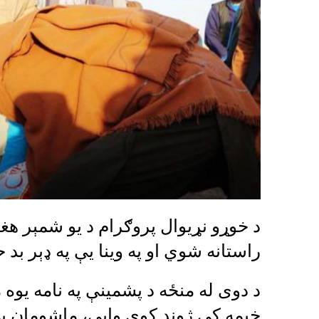
د خوړو نړیوال پروګرام د یو شمېر ه
راستانه شوي او په وینا یې په ډېر بد
د دوی له منځه د پشمینې په نامه یوه 
خېمه کې ژوند کوي وایي، ماشومان یې 