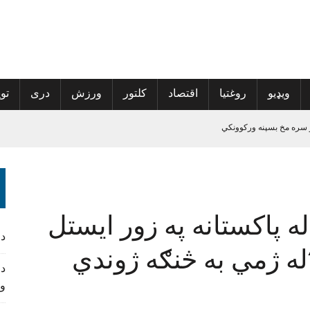
ویډیو
روغتیا
اقتصاد
کلتور
ورزش
دری
توی
 سره مخ بسپنه ورکوونکي
الی راغلی
پراخې شي
ه نوم‌لړ کې راغلي
ه پاکستانه په زور ایستل
د
ه ژمي به څنګه ژوندي
د 
و