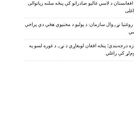
افغانستان د لاسي غالیو صادراتو کې پنځه سلنه زیاتوالی
اغلی
روغتیا نړۍوال سازمان: د پولیو د مخنیوي هڅې دې پراخې
ي
زه درجه‌بندي؛ پنځه افغان لوبغاړي د نړۍ د غوره لسو په
م‌لړ کې راغلي