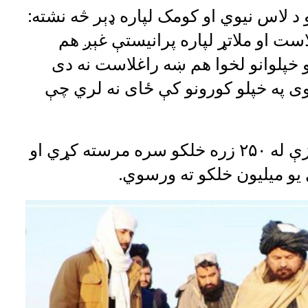
د لاس نیوي او کومک لپاره ډېر څه نشته:
ست او ملاتړ لپاره پرانیستې غېږ هم
و خپلوانو لخوا هم ښه راغلاست نه دی
ی په خپلو کورونو کې ځای نه لري چې
‌ډیبلیو اېف پي وایې تر دې دمه یې یوازې له ۲۵۰ زره خلکو سره مرسته کړي او
یو میلیون خلکو ته ورسوي.