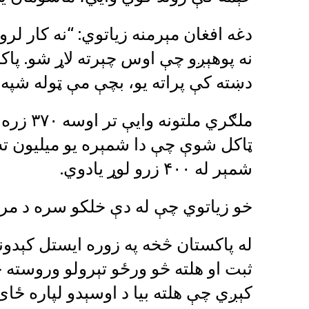
دغه افغان مېرمنه زیاتوي: “نه کار لرو
نه پوهېږو چې اوس چېرته لاړ شو. پاکس
دښته کې پراته یو، بچې مې ټوله شپه،
ملګري مل
ټاکل شوې چې دا شمېره یو میلیون ته
شمېر له ۴۰۰ زرو لوړ یادوي.
خو زیاتوي چې له دې خلکو سره د مرست
له پاکستان څخه په زوره ایستل کېدو
ثبت او هلته څو ورځو تېرولو وروسته
کېږي چې هلته بیا د اوسېدو لپاره ځای 