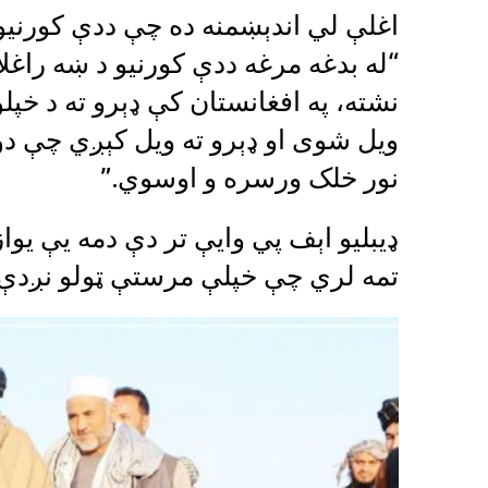
اغلې لي اندېښمنه ده چې ددې کورنیو 
“له بدغه مرغه ددې کورنیو د ښه راغلا
نشته، په افغانستان کې ډېرو ته د خپل
ویل شوی او ډېرو ته ویل کېږي چې دو
نور خلک ورسره و اوسوي.”
تمه لري چې خپلې مرستې ټولو نږدې 