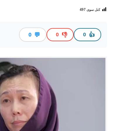
کتل سوی
497
💬
👎
👍
0
0
0