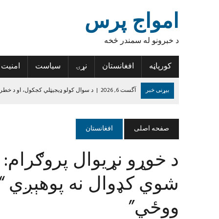
امواج پرس
د خبرونو له سمندر څخه
کورپاڼه
افغانستان
نړۍ
سیاست
امنیت
بیړنی خبر
آگست 6, 2026
|
د سوال کولو ډیجیټلي کجکول، او د خطر
آگست 6, 2026
|
د افغانستان د لاسي غالیو صادراتو کې پنځه سلنه زیاتو
آگست 6, 2026
|
د روغتیا نړۍوال سازمان: د پولیو د مخنیوي هڅې دې 
صفحه اصلی
افغانستان
آگست 6, 2026
|
تازه درجه‌بندي؛ پنځه افغان لوبغاړي د نړۍ د غوره لسو پ
د خوړو نړیوال پروګرام: ل
آگست 5, 2026
|
نورستان کې ۱۹ تاریخي سیمې او اثار ثبت شوي
جون 14, 2024
|
د داعش واقعیت
شوي کډوال نه پوهېږي “ل
ووځي”