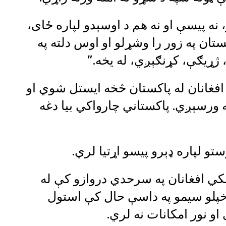
، نه پیسې او نه هم د اوسېدو لپاره ځای،
تان په زور را وشړلو او اوس دلته په
 ژړیګې، کړنګېږي، له یخه.”
تونه وایې تر اوسه ۳۷۰ زره افغانان له پاکستان څخه ایستل شوي او
 ورسېږي. پاکستاني چارواکي بیا دغه
و لپاره ډېرو پیسو اړتیا لري.
نکي افغانان په سرحدي دروازو کې له
 خپلو سیمو په داسې حال کې استول
او نور امکانات نه لري.