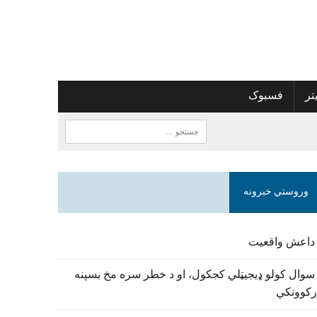
تر
فسبوک
وروستي خبرونه
 داعش واقعیت
سوال کولو ډیجیټلي کجکول، او د خطر سره مخ بسپنه
رکوونکي