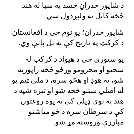
د شاپور ځدراڼ جسد به سبا له هند
څخه کابل ته ولېږدول شي
شاپور ځدران؛ یو نوم چې د افغانستان
د کرکټ په تاریخ کې به تل پاتې وي.
یو ستوری چې د هیواد د کرکټ له
سختو او محرومو ورځو څخه راپورته
شو، په هوډ او هڅو سره، د ملي ټیم یو
له اصلي ستنو څخه شو او تیره شپه د
هند په نوي ډیلي کې په یوه روغتون
کې د سرطان سره د څو میاشتو
مبارزې وروسته مړ شو.