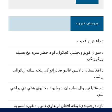
وروستي خبرونه
د داعش واقعیت
د سوال کولو ډیجیټلي کجکول، او د خطر سره مخ بسپنه
ورکوونکي
د افغانستان د لاسي غالیو صادراتو کې پنځه سلنه زیاتوالی
راغلی
د روغتیا نړۍوال سازمان: د پولیو د مخنیوي هڅې دې پراخې
شي
تازه درجه‌بندي؛ پنځه افغان لوبغاړي د نړۍ د غوره لسو په