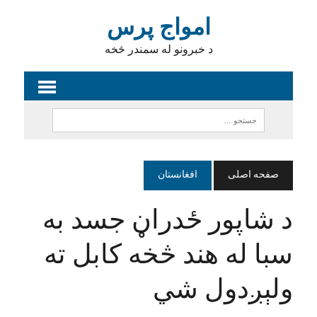
امواج پرس
د خبرونو له سمندر څخه
صفحه اصلی
افغانستان
د شاپور ځدراڼ جسد به
سبا له هند څخه کابل ته
ولېږدول شي