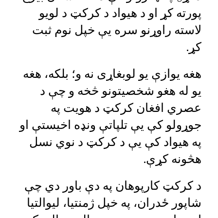
پورته کړ او د هیواد د کرکټ د لویو
لاسته راوړنو سره یې خپل نوم ثبت
کړ.
هغه یوازې یو لوبغاړی نه و؛ بلکه، هغه
یو له هغو شخصیتونو څخه و چې د
عصري افغان کرکټ د هویت په
جوړولو کې یې تلپاتې ونډه اخیستې او
په هیواد کې یې د کرکټ د نوي نسل
هڅونه کړې.
د کرکټ کارپوهان په دې باور دي چې
شاپور ځدران، په خپل ژمنتیا، لیوالتیا