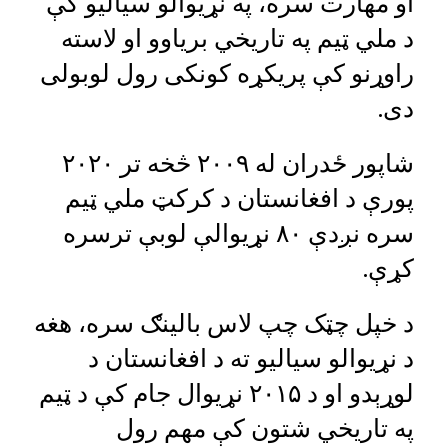
او مهارت سره، په نړیوالو سیالیو کې
د ملي ټیم په تاریخي بریاوو او لاسته
راوړنو کې پریکړه کونکی رول لوبولی
دی.
شاپور ځدران له ۲۰۰۹ څخه تر ۲۰۲۰
پورې د افغانستان د کرکټ ملي ټیم
سره نږدې ۸۰ نړیوالې لوبې ترسره
کړې.
د خپل چټک چپ لاس بالینګ سره، هغه
د نړیوالو سیالیو ته د افغانستان د
لوړېدو او د ۲۰۱۵ نړیوال جام کې د ټیم
په تاریخي شتون کې مهم رول