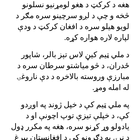
هغه د کرکټ د هغو لومړنیو نسلونو
څخه و چې د لږو سرچینو سره مګر د
لویو هیلو سره د افغان کرکټ د ودې
لپاره لاره هواره کړه.
د ملي ټیم کیڼ لاس تېز بالر، شاپور
ځدران، د څو میاشتو سرطان سره د
مبارزې وروسته بالاخره د دې ناروغۍ
له امله ومړ.
په ملي ټیم کې د خپل ژوند په اوږدو
کې، د خپلې تیزې توپ اچونې او د
یادولو وړ کړنو سره، هغه په ​​مکرر ډول
د نړۍ په ډګرونو کې د افغانستان بیرغ