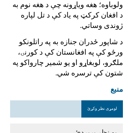
ولوباوه؛ هغه ویاړونه چې د هغه نوم به
د افغان کرکټ په یاد کې د تل لپاره
ژوندی وساتي.
د شاپور ځدران جنازه به په راتلونکو
ورځو کې په افغانستان کې د کورنۍ،
ملګرو، لوبغاړو او یو شمیر چارواکو په
شتون کې ترسره شي.
منبع
لومړی نظر وکړئ