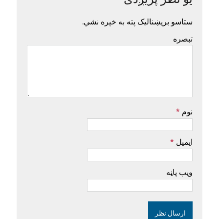
یو نظر پریږدئ
ستاسو بریښنالیک پته به خپره نشي.
تبصره
نوم
*
ایمیل
*
ویب پاڼه