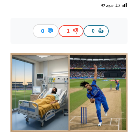
کتل سوی
49
💬
0
👎
👍
1
0