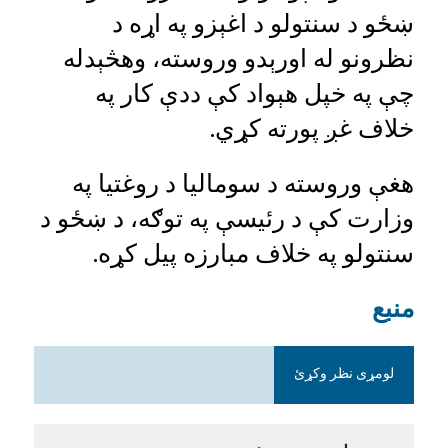
ښځو د سنتولو د اغېزو په اړه د
نظرونو له اورېدو وروسته، وهڅېدله
چې په خپل هېواد کې ددې کار په
خلاف غږ پورته کړي.
هغې وروسته د سومالیا د روغتیا په
وزارت کې د رئیسې په توګه، د ښځو د
سنتولو په خلاف مبارزه پیل کړه.
منبع
لومړی نظر وکړئ