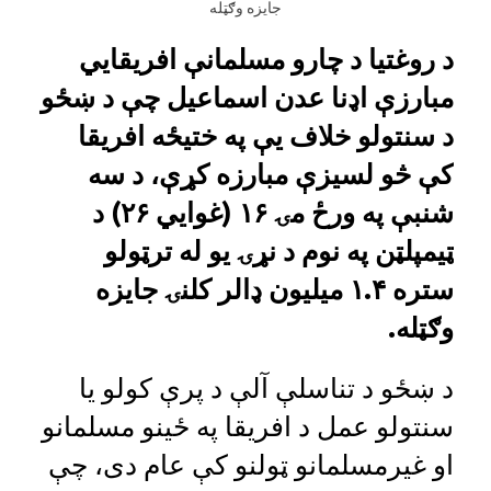
جایزه وګټله
د روغتیا د چارو مسلمانې افریقايي
مبارزې اډنا عدن اسماعیل چې د ښځو
د سنتولو خلاف یې په ختیځه افریقا
کې څو لسیزې مبارزه کړې، د سه
شنبې په ورځ مۍ ۱۶ (غوايي ۲۶) د
ټیمپلټن په نوم د نړۍ یو له ترټولو
ستره ۱.۴ میلیون ډالر کلنۍ جایزه
وګټله.
د ښځو د تناسلې آلې د پرې کولو یا
سنتولو عمل د افریقا په ځینو مسلمانو
او غیرمسلمانو ټولنو کې عام دی، چې