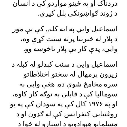
دردناک او په ځینو مواردو کې د انسان
د ژوند ګواښونکی بلل کیږي.
اسماعیل وايي په اته کلنۍ کې یې مور
د پلار له خبرتیا پرته سنت کړې وه،
وايي، پدې کار یې پلار ناخوښه وو.
اسماعیل وايي د سنت کېدلو له کبله د
زیږون پرمهال له سختو اختلاطاتو
سره مخامخ شوې ده. هغې وايي په
سومالیا کې د قابلې په توګه کار کاوه،
او په ۱۹۷۶ کال کې په سودان کې په یو
روغتیايي کنفرانس کې له ګډون او د
مسلمانو هېوادونو د استازو له خوا د