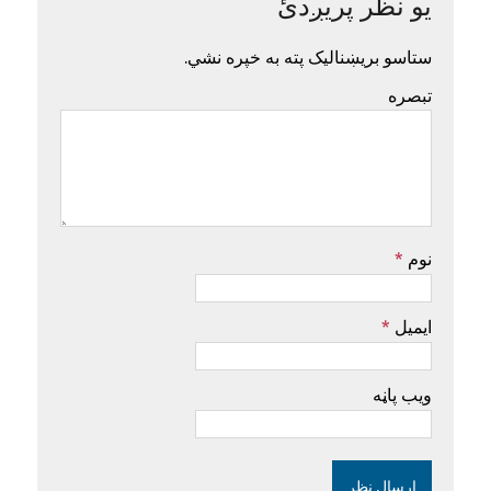
یو نظر پریږدئ
ستاسو بریښنالیک پته به خپره نشي.
تبصره
نوم
*
ایمیل
*
ویب پاڼه