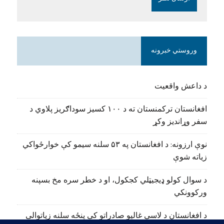
وروستي خبرونه
د داعش واقعیت
افغانستان ترکمنستان ته د ۱۰۰ کسیز سوداګریز پلاوي د
سفر وړاندیز وکړ
نوې ارزونه: د افغانستان په ۵۳ سلنه سیمو کې خوارځواکي
زیاته شوې
د سوال کولو ډیجیټلي کجکول، او د خطر سره مخ بسپنه
ورکوونکي
د افغانستان د لاسي غالیو صادراتو کې پنځه سلنه زیاتوالی