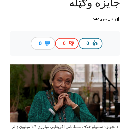
جایزه وګټله
کتل سوی
542
💬
0
👎
👍
0
0
د نجونو د سنتولو خلاف مسلمانې افریقايي مبارزې ۱.۴ میلیون ډالر