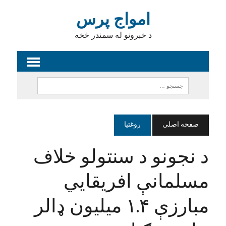
امواج پرس
د خبرونو له سمندر څخه
صفحه اصلی
روغتیا
د نجونو د سنتولو خلاف
مسلمانې افریقايي
مبارزې ۱.۴ میلیون ډالر