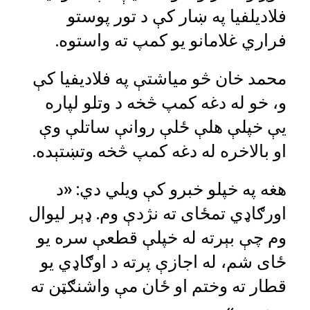
فلادیلفیا په ښار کې د تور پوستو
فراري غلامانو یو کمپ ته واستوه.
محمد خان څو میاشتې په فلادیفیا کې
و، خو له دغه کمپ څخه د وتلو لپاره
یې خپلې هلې ځلې روانې ساتلې وې
او بالاخره له دغه کمپ څخه وتښتېده.
هغه په خپلو خبرو کې ویلي دي: «د
اورګاډي تمځای ته نژدې وم. ډېر لیوال
وم چې بېرته له خپلې قطعې سره یو
ځای شم، له اجازې پرته د اوګاډي یو
قطار ته وختم او ځان مې واشنګټن ته