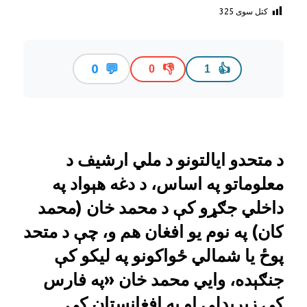
کتل سوی
325
💬
0
👎
👍
0
1
د متحدو ایالتونو د ملي ارشیف د
معلوماتو په اساس، د دغه هېواد په
داخلي جګړو کې د محمد خان (محمد
کان) په نوم یو افغان هم و، چې د متحد
پوځ یا شمالي ځواکونو په لیکو کې
جنګېده، وايي محمد خان «په فارس
کې زېږېدلی او په افغانستان کې