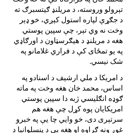
تېرولو وروسته، د مریلنډ ګیتسبرګ ته
د جګړې لپاره استول کېږي، خو ډېر
وخت نه وي تېر، چې سپین پوستي
هغه د مریلنډ د هیګرسټاون د اورګاډي
په یو تمځای کې د فراري غلامانو په
شک نیسي.
د امریکا د ملي ارشیف د اسنادو په
اساس، محمد خان هغه وخت په ماته
ګوډه انګلیسي ژبه دا سپین پوستي
امریکایان پوه کړل چې هغه هم
سرتېری دی، خو وايي چا یې په خبرو
غوږ ونه ګراوه او هغه یې د پنسلوانیا د