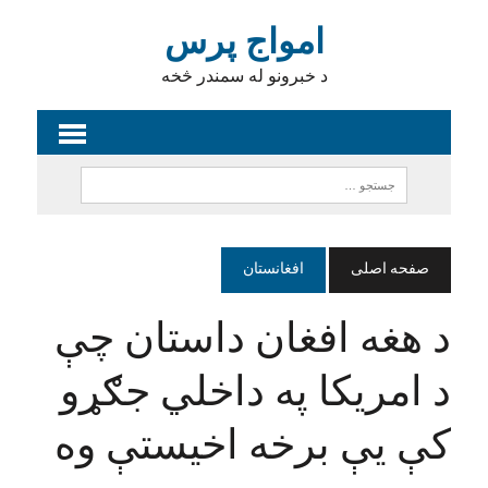
امواج پرس
د خبرونو له سمندر څخه
صفحه اصلی
افغانستان
د هغه افغان داستان چې
د امریکا په داخلي جګړو
کې یې برخه اخیستې وه