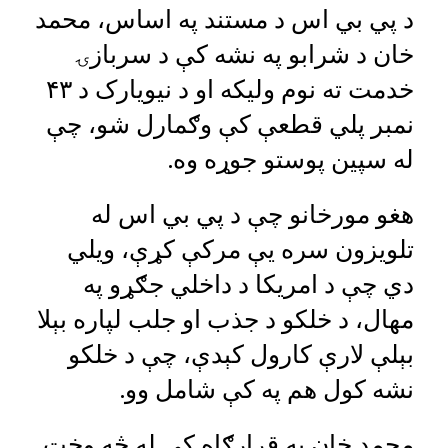
د پي بي اس د مستند په اساس، محمد
خان د شرابو په نشه کې د سربازۍ
خدمت ته نوم ولیکه او د نیویارک د ۴۳
نمبر پلي قطعې کې وګمارل شو، چې
له سپین پوستو جوړه وه.
هغو مورخانو چې د پي بي اس له
تلویزون سره یې مرکې کړې، ویلي
دي چې د امریکا د داخلي جګړو په
مهال، د خلکو د جذب او جلب لپاره بېلا
بېلې لارې کارول کېدې، چې د خلکو
نشه کول هم په کې شامل وو.
محمد خان په قرارګاه کې له څه وخت