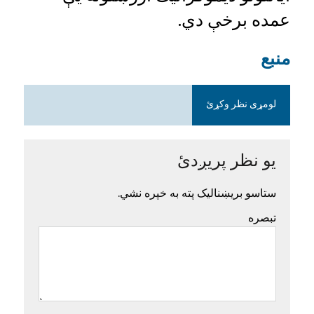
عمده برخې دي.
منبع
لومړی نظر وکړئ
یو نظر پریږدئ
ستاسو بریښنالیک پته به خپره نشي.
تبصره