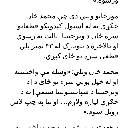
ورسوه.»
مورخانو ویلي دي چې محمد خان
جګړې ته له استول کېدونکو قطعاتو
سره ځان د ویرجینیا ایالت ته رسوي
او بالاخره د نیویارک له ۴۳ نمبر پلي
قطعې سره یو ځای کېږي.
محمد خان ویلي: «وسله مې واخیسته
او له خپل ټولي سره یو ځای د [د
ویرجینیا د سپاتسلوینیا سیمې] ته د
جګړې لپاره ولاړم… او بیا په چپ لاس
ژوبل شوم.»
د هغه ټپ ډېر ژور و او څو میاشتې په