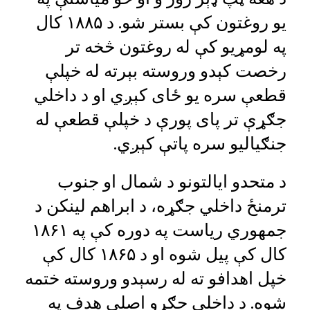
یو روغتون کې بستر شو. د ۱۸۸۵ کال
په لومړيو کې له روغتون څخه تر
رخصت کېدو وروسته بېرته له خپلې
قطعې سره یو ځای کېږي او د داخلي
جګړې تر پای پورې د خپلې قطعې له
جنګیالیو سره پاتې کېږي.
د متحدو ایالتونو د شمال او جنوب
ترمنځ داخلي جګړه، د ابراهم لینکن د
جمهوري ریاست په دوره کې په ۱۸۶۱
کال کې پیل شوه او د ۱۸۶۵ کال کې
خپل اهدافو ته له رسېدو وروسته ختمه
شوه. د داخلي جګړو اصلي هدف په