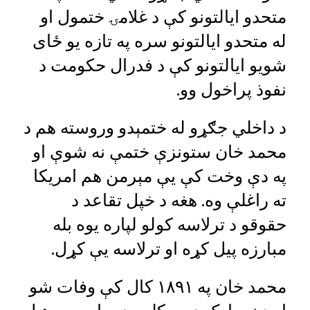
متحدو ایالتونو کې د غلامۍ ختمول او
له متحدو ایالتونو سره په تازه یو ځای
شویو ایالتونو کې د فدرال حکومت د
نفوذ پراخول وو.
د داخلي جګړو له ختمېدو وروسته هم د
محمد خان ستونزې ختمې نه شوې او
په دې وخت کې یې مېرمن هم امریکا
ته راغلې وه. هغه د خپل تقاعد د
حقوقو د ترلاسه کولو لپاره یوه بله
مبارزه پیل کړه او ترلاسه یې کړل.
محمد خان په ۱۸۹۱ کال کې وفات شو