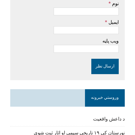
نوم
*
ایمیل
*
ویب پاڼه
وروستي خبرونه
د داعش واقعیت
نورستان کې ۱۹ تاریخي سیمې او اثار ثبت شوي