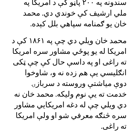
سندونه په ۲۰۰ پاڼو کې د امریکا په
ملي ارشیف کې خوندي دي. محمد
خان یو ګمنامه سپاهي بلل کېده.
محمد خان ویلي دي چې په ۱۸۶۱ کې د
امریکا له یو پوځي مشاور سره امریکا
ته راغی او په داسې حال کې چې ټکی
انګلیسي یې هم زده نه و، شاوخوا
دوې میاشتې وروسته د سربازۍ
خدمت ته یې نوم ولیکه. محمد خان نه
دي ویلي چې له دغه امریکایي مشاور
سره څنګه معرفي شو او ولې امریکا
ته راغی.