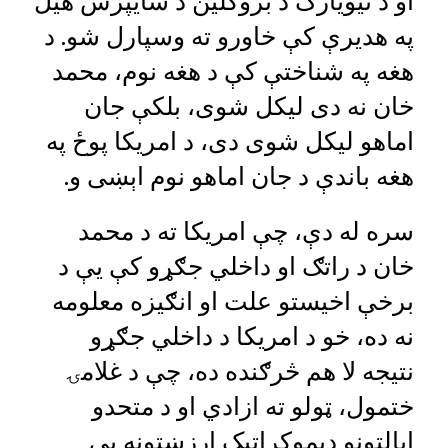
او د نیویارک د بروکلین د سایپرس هیل
په هدیرې کې خاورو ته وسپارل شو. د
هغه په شناختې کې د هغه نوم، محمد
خان نه دی لیکل شوی، بلکې جان
اماهو لیکل شوی دی، د امریکا پوځ په
هغه باندې د جان اماهو نوم اېښی و.
سره له دې، چې امریکا ته د محمد
خان د راتګ او داخلي جګړو کې یې د
برخې اخیستو علت او انګیزه معلومه
نه ده، خو د امریکا د داخلي جګړو
نتیجه لا هم څرګنده ده، چې د غلامۍ
ختمول، ټولو ته ازادي او د متحدو
ایالتونو دیموکراتیک ارزښتونه یې