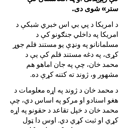
ستر» شوی دی.
د امریکا د پي بي اس خبري شبکې د
امریکا په داخلي جنګونو کې د
مسلمانانو په ونډې یو مستند فلم جوړ
کړی، په دغه مستند فلم کې یې د
محمد خان، چې په جان اماهو هم
مشهور و، ژوند ته کتنه کړې ده.
د محمد خان د ژوند په اړه معلومات د
هغو اسنادو او مرکو په اساس دي، چې
محمد خان د خپل تقاعد د حقونو په اړه
کړي او ثبت کړي دي. اوس دا ټول