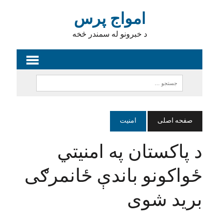
امواج پرس
د خبرونو له سمندر څخه
صفحه اصلی
امنیت
د پاکستان په امنیتي
ځواکونو باندې ځانمرګی
برید شوی