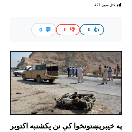
کتل سوی
497
💬
0
👎
👍
0
0
په خیبرپښتونخوا کې نن یکشنبه اکتوبر