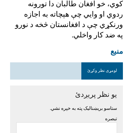
کوي، خو افغان طالبان دا تورونه
ردوي او وايي چې هېچاته به اجازه
ورنکړي چې د افغانستان څخه د نورو
په ضد کار واخلي.
منبع
لومړی نظر وکړئ
یو نظر پریږدئ
ستاسو بریښنالیک پته به خپره نشي.
تبصره