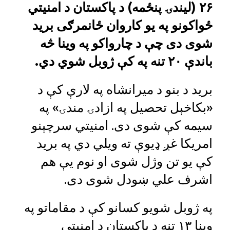
۲۶ (لیندۍ پنځمه) د پاکستان د امنیتي
ځواکونو په یو کاروان ځانمرګی برید
شوی دی چې د چارواکو په وینا څه
باندې ۲۰ تنه په کې ژوبل شوي دي.
برید د بنو د میرانشاه په لارې کې د
«بکاخېل تحصیل په ازادۍ مندۍ» په
سیمه کې شوی دی. امنیتي سرچېنو
امریکا غږ ډیوې ته ویلي دي په برید
کې یو تن وژل شوی او نوم یې هم
اشرف علي ښودل شوی دی.
په ژوبل شویو کسانو کې د مقاماتو په
وینا ۱۳ تنه د پاکستان د امنیتي