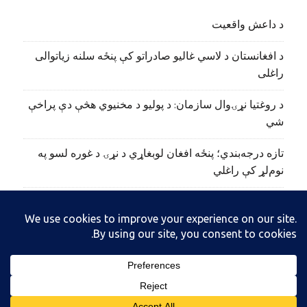
د داعش واقعیت
د افغانستان د لاسي غالیو صادراتو کې پنځه سلنه زیاتوالی
راغلی
د روغتیا نړۍوال سازمان: د پولیو د مخنیوي هڅې دې پراخې
شي
تازه درجه‌بندي؛ پنځه افغان لوبغاړي د نړۍ د غوره لسو په
نوم‌لړ کې راغلي
نورستان کې ۱۹ تاریخي سیمې او اثار ثبت شوي