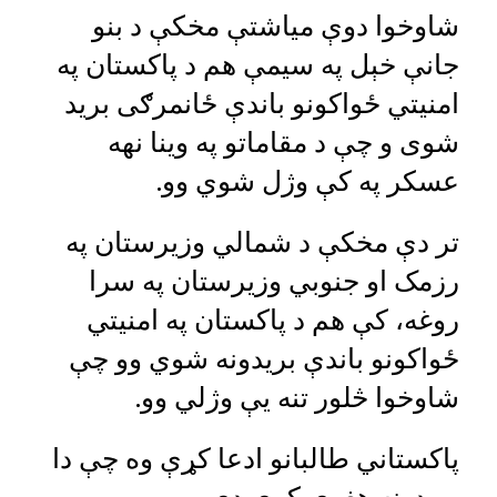
شاوخوا دوې میاشتې مخکې د بنو
جانې خېل په سیمې هم د پاکستان په
امنیتي ځواکونو باندې ځانمرګی برید
شوی و چې د مقاماتو په وینا نهه
عسکر په کې وژل شوي وو.
تر دې مخکې د شمالي وزیرستان په
رزمک او جنوبي وزیرستان په سرا
روغه، کې هم د پاکستان په امنیتي
ځواکونو باندې بریدونه شوي وو چې
شاوخوا څلور تنه یې وژلي وو.
پاکستاني طالبانو ادعا کړې وه چې دا
بریدونه هغوی کړي دي.