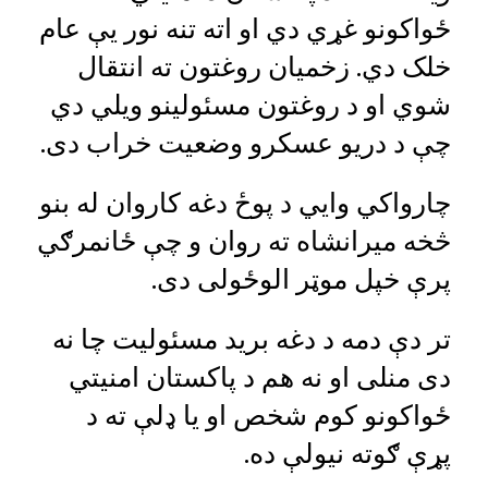
ځواکونو غړي دي او اته تنه نور یې عام
خلک دي. زخمیان روغتون ته انتقال
شوي او د روغتون مسئولینو ویلي دي
چې د دریو عسکرو وضعیت خراب دی.
چارواکي وايي د پوځ دغه کاروان له بنو
څخه میرانشاه ته روان و چې ځانمرګي
پرې خپل موټر الوځولی دی.
تر دې دمه د دغه برید مسئولیت چا نه
دی منلی او نه هم د پاکستان امنیتي
ځواکونو کوم شخص او یا ډلې ته د
پړې ګوته نیولې ده.