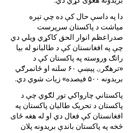
دا په داسې حال کې ده چې تېره
میاشت د پاکستان سرپرست
صدراعظم انوار الحق کاکړي ویلي دي
چې په افغانستان کې د طالبانو له بیا
راتګ وروسته په پاکستان کې د
«ترهګرۍ پېښې ۶۰ سلنه او ځانمرګي
بریدونه ۵۰۰ فیصده» زیات شوي دي.
پاکستاني چارواکي تور لګوي چې د
پاکستان د تحریک طالبان پاکستان په
افغانستان کې فعال دي او له هغه ځای
څخه په پاکستان باندې بریدونه پلان