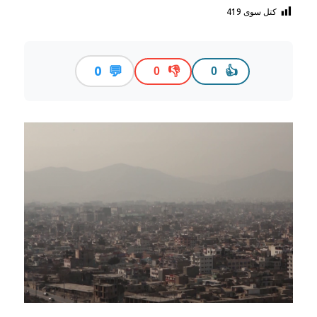
کتل سوی
419
💬
0
👎
👍
0
0