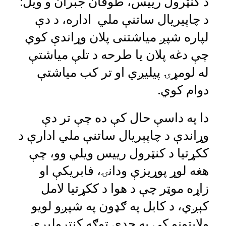
د کنټرول رییس، طوفان جبران و ویل:
د چاپیریال ساتنې ملي اداره، د دې
لپاره شپږ میاشتنی پلان وړاندې کوي
چې دغه پلان یا طرحه د تلې میاشتې
له لومړۍ پیلیږي او تر کب میاشتې
دوام کوي.
دا په داسې حال کې ده چې تر دې
وړاندې د چاپېریال ساتنې ملي ادارې د
ککړتیا د کنټرول رییس ویلي وو، چې
هغه لوړ پوړیزې ودانۍ، فابریکې او
زاړه موټر چې د هوا د ککړتیا لامل
کېږي، د کابل په ګډون په شپږو لویو
ولایتونو کې په جدي توګه کنټرولېږي.