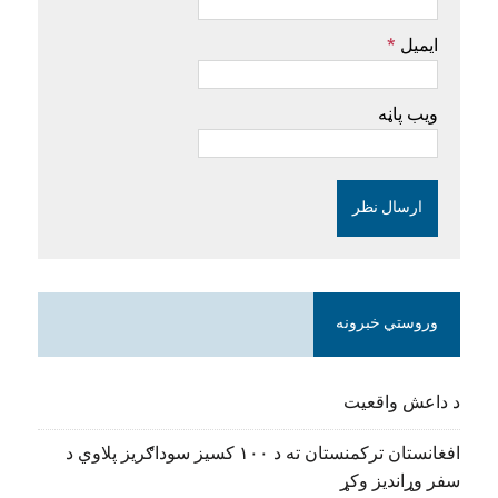
ایمیل
*
ویب پاڼه
وروستي خبرونه
د داعش واقعیت
افغانستان ترکمنستان ته د ۱۰۰ کسیز سوداګریز پلاوي د
سفر وړاندیز وکړ