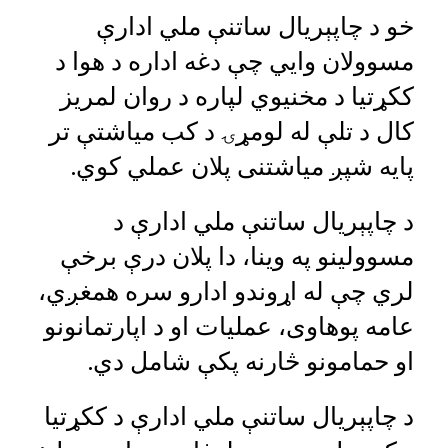
خو د چاپېریال ساتنې ملي ادارې
مسوولان وايي چې دغه اداره د هوا د
ککړتیا د مخنیوي لپاره د روان لمریز
کال د تلې له لومړۍ د کب میاشتې تر
پایه شپږ میاشتنی پلان عملي کوي.
د چاپېریال ساتنې ملي ادارې د
مسوولینو په وینا، دا پلان درې برخې
لري چې له اړوندو ادارو سره همغږي،
عامه پوهاوی، عملیات او د اپارتمانونو
او حمامونو څارنه پکې شامل دي.
د چاپېریال ساتنې ملي ادارې د ککړتیا