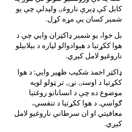
کابل کې ډېرې ناروغۍ ولېدلې چې یو
شمېر کسان یې مړه کړل.
بل خوا، یو شمېر ډاکټران وايي چې د
هوا ککړتیا د هېوادوالو لپاره د بېلابېلو
ناروغیو لامل کېږي.
ډاکټر احمد شکیب ظهیر وايي: د هوا
ککړتیا د اوسنۍ نړۍ تر ټولو لویه
موضوع ده چې د انسانانو روغتیا
ګواښي. د هوا ککړتیا د تنفسي،
معافیتي او ان سرطاني ناروغیو لامل
کیږي.