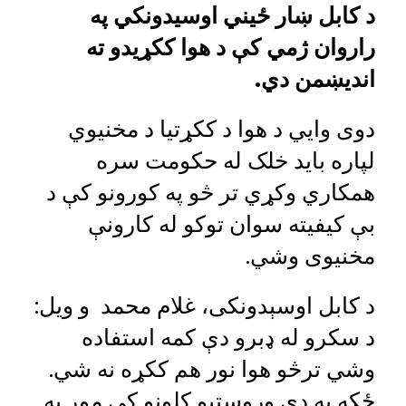
د کابل ښار ځیني اوسیدونکي په
راروان ژمي کې د هوا ککړیدو ته
اندیښمن دي.
دوی وایي د هوا د ککړتیا د مخنیوي
لپاره باید خلک له حکومت سره
همکاري وکړي تر څو په کورونو کې د
بې کیفیته سوان توکو له کارونې
مخنیوی وشي.
د کابل اوسېدونکی، غلام محمد و ویل:
د سکرو له ډبرو دې کمه استفاده
وشي ترڅو هوا نور هم ککړه نه شي.
ځکه په دې وروستیو کلونو کې موږ په