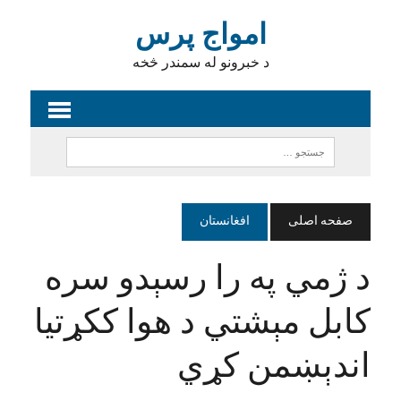
امواج پرس
د خبرونو له سمندر څخه
صفحه اصلی
افغانستان
د ژمي په را رسېدو سره
کابل مېشتي د هوا ککړتیا
اندېښمن کړي