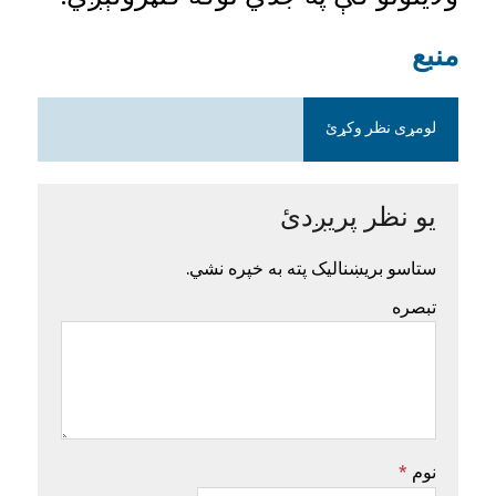
منبع
لومړی نظر وکړئ
یو نظر پریږدئ
ستاسو بریښنالیک پته به خپره نشي.
تبصره
نوم
*