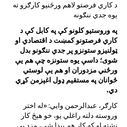
د کاري فرصتو لاهم ورځنیو کارګرو ته
یوه جدي ننګونه
په وروستیو کلونو کې په کابل کې د
کاري فرصتونو کمښت د اقتصادي او
ټولنیزو ستونزو پر جدي ننګونو بدل
شوی؛ داسې یوه ستونزه چې هم یې
ورځني مزدوران او هم یې لوستي
ځوانان په مستقیم ډول اغېزمن کړي
دي.
کارګر، عبدالرحمن وايي: «له اختر
وروسته دلته راغلي یو، خو هېڅ کار
نشته او که کار هم پیدا شي، مزد یې