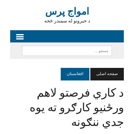
امواج پرس
د خبرونو له سمندر څخه
صفحه اصلی
افغانستان
د کاري فرصتو لاهم
ورځنیو کارګرو ته یوه
جدي ننګونه