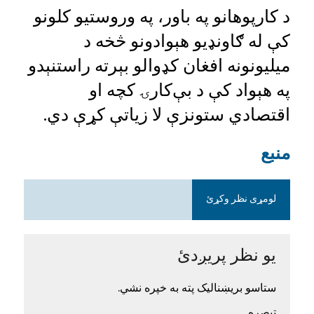
د کارپوهانو په باور، په وروستیو کلونو
کې له ګاونډیو هېوادونو څخه د
میلیونونه افغان کډوالو بېرته راستنېدو
په هېواد کې د بې‌کارۍ کچه او
اقتصادي ستونزې لا زیاتې کړې دي.
منبع
لومړی نظر وکړئ
یو نظر پریږدئ
ستاسو بریښنالیک پته به خپره نشي.
تبصره