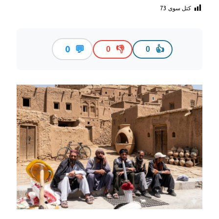
کتل سوی
73
💬
0
👎
👍
0
0