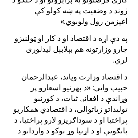
ژوند د وضعیت په ښه کولو کې
اغېزمن رول ولوبوي.»
په دې اړه د اقتصاد او د کار او ټولنیزو
چارو وزارتونه هم بېلابېل لیدلوري
لري.
د اقتصاد وزارت ویاند، عبدالرحمان
حبیب وايي: «د بهرنیو اسعارو پر
وړاندې د افغانۍ ثبات، د کورنیو
تولیداتو زیاتوالی، د اقتصادي همکاریو
پراختیا او د سوداګریزو لارو پراختیا، د
پانګونې او د اړتیا وړ توکو د وارداتو د