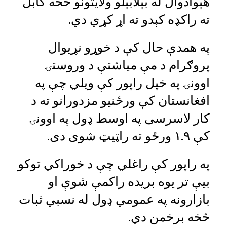
هېوادوال له بېلابېلو ولایتونو څخه کابل
ته راکډه کېدو ته اړ کړي دي.
په همدې حال کې د خوړو نړیوال
پروګرام د مې میاشتې د وروستۍ
اوونۍ په خپل راپور کې ویلي چې په
افغانستان کې ورځنیو مزدورانو ته د
کار لاسرسی په اوسط ډول په اوونۍ
کې ۱.۹ ورځو ته راټیټ شوی دی.
په راپور کې راغلي چې د خوراکي توکو
بیې تر یوه بریده راکمې شوې او
بازارونه په عمومي ډول له نسبي ثبات
څخه برخمن دي.