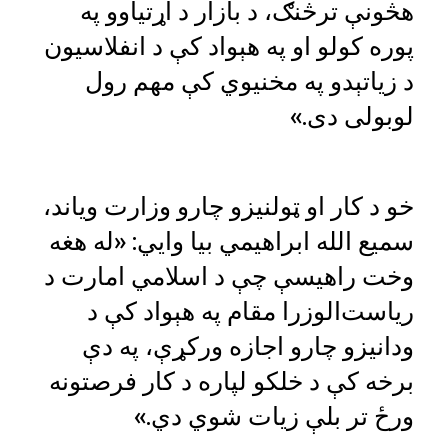
هڅونې ترڅنګ، د بازار د اړتیاوو په
پوره کولو او په هېواد کې د انفلاسیون
د زیاتېدو په مخنیوي کې مهم رول
لوبولی دی.»
خو د کار او ټولنیزو چارو وزارت ویاند،
سمیع ‌الله ابراهیمي بیا وايي: «له هغه
وخت راهیسې چې د اسلامي امارت د
ریاست‌الوزرا مقام په هېواد کې د
ودانیزو چارو اجازه ورکړې، په دې
برخه کې د خلکو لپاره د کار فرصتونه
ورځ تر بلې زیات شوي دي.»