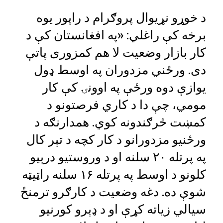
د خوړو نړیوال پروګرام د راپور یوه
برخه کې راغلي: «په افغانستان کې د
کار بازار وضعیت لا هم کمزوری پاتې
دی. ورځني مزدوران په اوسط ډول
یوازې دوه ورځې په اوونۍ کې کار
مومي، چې دا د کاري فرصتونو د
کمښت څرګندونه کوي. همدارنګه د
ورځنیو مزدورانو د کار کچه د تېر کال
په پرتله ۲۰ سلنه او د وروستیو درېیو
کلونو د اوسط په پرتله ۱۶ سلنه راټیټه
شوې ده. دغه وضعیت د کارګرو ترمنځ
سیالي زیاته کړې او د ډېرو کورنیو