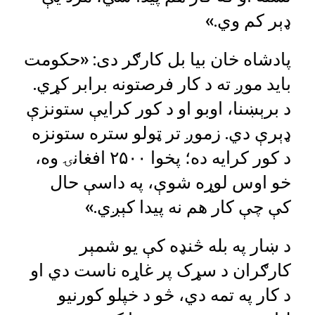
ډېر کم وي.»
پادشاه ‌خان بیا بل کارګر دی: «حکومت
باید موږ ته د کار فرصتونه برابر کړي.
د برېښنا، اوبو او د کور کرایې ستونزې
ډېرې دي. زموږ تر ټولو ستره ستونزه
د کور کرایه ده؛ پخوا ۲۵۰۰ افغانۍ وه،
خو اوس لوړه شوې، په داسې حال
کې چې کار هم نه پیدا کېږي.»
د ښار په بله څنډه کې یو شمېر
کارګران د سړک پر غاړه ناست دي او
د کار په تمه دي، څو د خپلو کورنیو