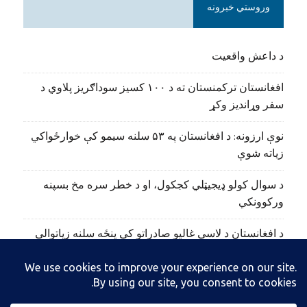
وروستي خبرونه
د داعش واقعیت
افغانستان ترکمنستان ته د ۱۰۰ کسیز سوداګریز پلاوي د
سفر وړاندیز وکړ
نوې ارزونه: د افغانستان په ۵۳ سلنه سیمو کې خوارځواکي
زیاته شوې
د سوال کولو ډیجیټلي کجکول، او د خطر سره مخ بسپنه
ورکوونکي
د افغانستان د لاسي غالیو صادراتو کې پنځه سلنه زیاتوالی
راغلی