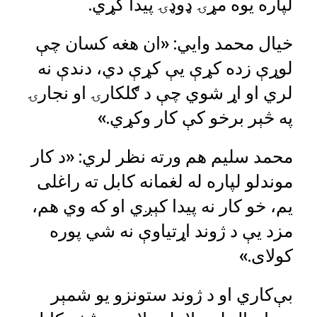
لپاره یوه مړۍ ډوډۍ پیدا کړي.
خیال‌ محمد وايي: «ان هغه کسان چې
لوړې زده کړې یې کړې دي، دندې نه
لري او اړ شوي چې د ګلکارۍ او نجارۍ
په څېر برخو کې کار وکړي.»
محمد سلیم هم ورته نظر لري: «د کار
موندلو لپاره له لغمانه کابل ته راغلی
یم، خو کار نه پیدا کېږي او که وي هم،
مزد یې د ژوند اړتیاوې نه شي پوره
کولای.»
بې‌کاري او د ژوند ستونزو یو شمېر