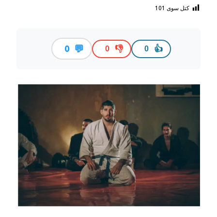
کتل سوی
101
💬
0
👎
👍
0
0