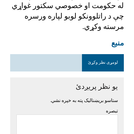
له حکومت او خصوصي سکتور غواړي
چې د راتلوونکو لوبو لپاره ورسره
مرسته وکړي.
منبع
لومړی نظر وکړئ
یو نظر پریږدئ
ستاسو بریښنالیک پته به خپره نشي.
تبصره