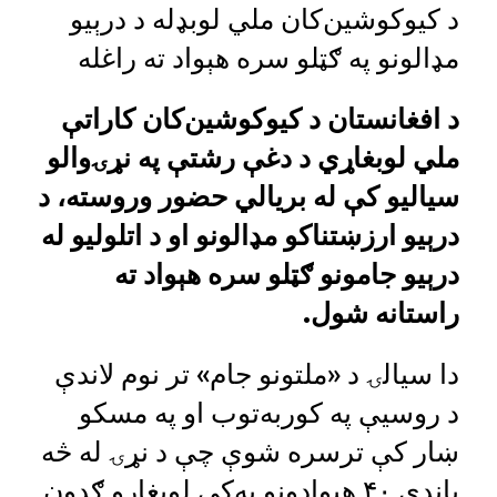
د کیوکوشین‌کان ملي لوبډله د درېیو
مډالونو په ګټلو سره هېواد ته راغله
د افغانستان د کیوکوشین‌کان کاراتې
ملي لوبغاړي د دغې رشتې په نړۍوالو
سیالیو کې له بریالي حضور وروسته، د
درېیو ارزښتناکو مډالونو او د اتلولیو له
درېیو جامونو ګټلو سره هېواد ته
راستانه شول.
دا سیالۍ د «ملتونو جام» تر نوم لاندې
د روسیې په کوربه‌توب او په مسکو
ښار کې ترسره شوې چې د نړۍ له څه
باندې ۴۰ هېوادونو په‌کې لوبغاړو ګډون