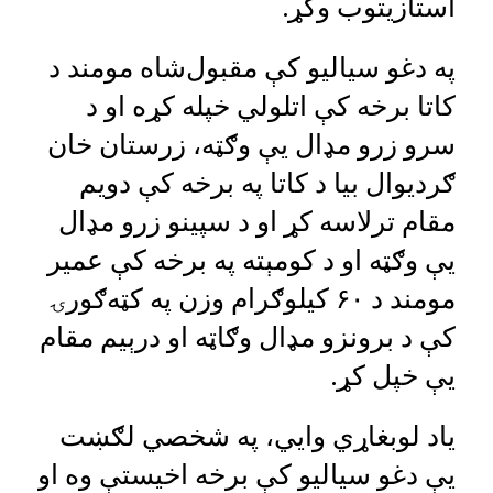
استازیتوب وکړ.
په دغو سیالیو کې مقبول‌شاه مومند د
کاتا برخه کې اتلولي خپله کړه او د
سرو زرو مډال یې وګټه، زرستان خان
ګردیوال بیا د کاتا په برخه کې دویم
مقام ترلاسه کړ او د سپینو زرو مډال
یې وګټه او د کومېته په برخه کې عمیر
مومند د ۶۰ کیلوګرام وزن په کټه‌ګورۍ
کې د برونزو مډال وګاټه او درېیم مقام
یې خپل کړ.
یاد لوبغاړي وایي، په شخصي لګښت
یې دغو سیالیو کې برخه اخیستې وه او