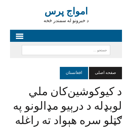
امواج پرس
د خبرونو له سمندر څخه
صفحه اصلی
افغانستان
د کیوکوشین‌کان ملي
لوبډله د درېیو مډالونو په
ګټلو سره هېواد ته راغله