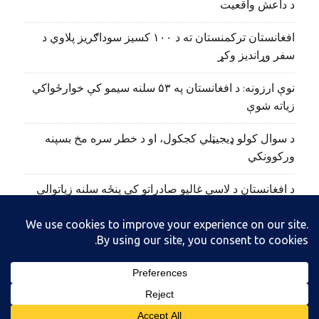
د داعش واقعیت
افغانستان ترکمنستان ته د ۱۰۰ کسیز سوداګریز پلاوي د
سفر وړاندیز وکړ
نوې ارزونه: د افغانستان په ۵۳ سلنه سیمو کې خوارځواکي
زیاته شوې
د سوال کولو ډیجیټلي کجکول، او د خطر سره مخ بسپنه
ورکوونکي
د افغانستان د لاسي غالیو صادراتو کې پنځه سلنه زیاتوالی
راغلی