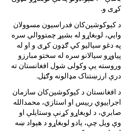
کړی و.
د کیوکوشین‌کان فدراسیون مسوولان
وایي، لوبغاړو له بشپړ چمتووالي سره
په دغو سیالیو کې ګډون کړی و او له
پیاوړو سیالانو سره له سختو مبارزو
وروسته یې وکولی شول افغانستان ته
درې ارزښتناک مډالونه وګټل.
د افغانستان د کیوکوشین‌کان سازمان
اجراییوي رییس او استازي، محمدالله
صابري، د لوبغاړو کړنې وستایلې او
وې ویل چې، یادو لوبغاړو د هېواد ښه