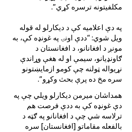
مکلفیتونه ترسره کړي”.
په دې اعلامیه کې د دیکارلو له قوله
ویل شوي: “ددې اونۍ په غونډه کې، به
مونږ د افغانانو، د افغانستان د
ګاونډیانو، سیمې او له هغې وړاندې
نړیواله ټولنه چې کومو ازمایښتونو
سره مخ ده پرې بحث وکړو”.
همداشان میرمن دیکارلو ویلي چې په
دې غونډه کې به ددې فرصت هم
ترلاسه شي چې د افغانانو په ګټه د
بالفعله مقاماتو [افغانستان] سره