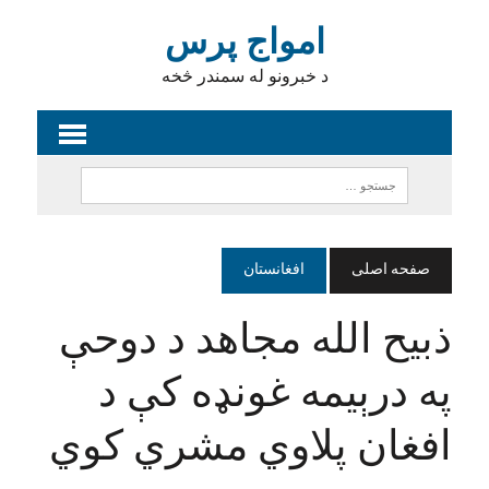
امواج پرس
د خبرونو له سمندر څخه
صفحه اصلی
افغانستان
ذبیح الله مجاهد د دوحې
په درېیمه غونډه کې د
افغان پلاوي مشري کوي