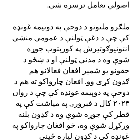
اصولي تعامل ترسره شي.
ملګرو ملتونو د دوحې په دوېیمه غونډه
کې چې د دغې ټولنې د عمومي منشي
انتونیوګوتیرش په کوربتوب جوړه
شوې وه د مدني ټولنې او د ښځو د
حقونو یو شمیر افغان فعالانو هم
ګډون کړی وو. افغان چارواکو ته هم د
دوحې په دوېیمه غونډه کې چې د روان
۲۰۲۴ کال د فبرورۍ په میاشت کې په
قطر کې جوړه شوې وه د ګډون بلنه
ورکړل شوې وه، خو افغان چارواکو په
غونډه کې د ګډون لپاره ځینې