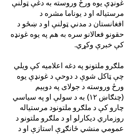
غونډې یوه ورځ وروسته به دغې ټولنې
مرستیاله او د یوناما مشره د
افغانستان د مدني ټولنې او د ښځو د
حقونو فعالانو سره به هم په یوه غونډه
کې خبرې وکړي.
ملګرو ملتونو په دغه اعلامیه کې ویلي
چې ټاکل شوې د دوحې د غونډې یوه
ورځ وروسته د جولای په دوېیم
(چنګاښ ۱۲) به د سولې او په سیاسي
چارو کې د ملګرو ملتونود مرستیاله
روزماري دیکارلو او د ملګرو ملتونو د
عمومي منشي ځانګړې استازې او د