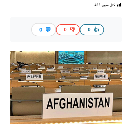
کتل سوی
485
💬
0
👎
👍
0
0