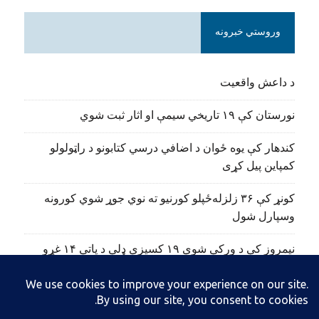
وروستي خبرونه
د داعش واقعیت
نورستان کې ۱۹ تاریخي سیمې او اثار ثبت شوي
کندهار کې یوه ځوان د اضافي درسي کتابونو د راټولولو
کمپاین پیل کړی
کونړ کې ۳۶ زلزله‌ځپلو کورنیو ته نوي جوړ شوي کورونه
وسپارل شول
نیمروز کې د ورکې شوې ۱۹ کسیزې ډلې د پاتې ۱۴ غړو
مړي هم وموندل شول