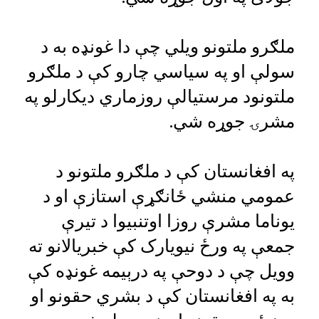
ملګرو ملتونو ویلي چې دا غونډه به د
سولې او په سیاسي چارو کې د ملګرو
ملتونود مرستیالې روزماري دیکارلو په
مشرۍ جوړه شي.
په افغانستان کې د ملګرو ملتونو د
عمومي منشي ځانګړې استازې او د
یوناما مشرې روزا اوتنبیوا د تیرې
جمعې په ورځ نیویارک کې خبریالانو ته
وویل چې د دوحې په درېیمه غونډه کې
به په افغانستان کې د بشري حقونو او