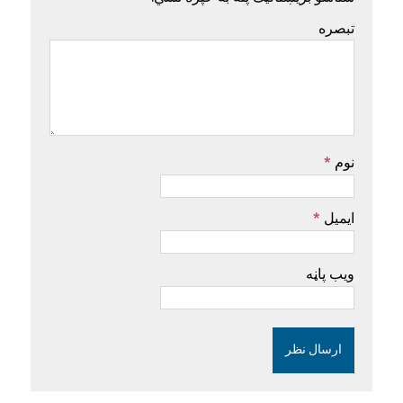
تبصره
نوم
*
ایمیل
*
ویب پاڼه