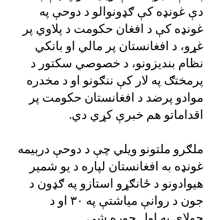
دې غونډه کې ګډونوالو د دوحې په
غونډه کې د افغان حکومت د پلاوي پر
غړو، د افغانستان پر مالي او بانکي
نظام بنديزونو، د خصوصي سکتور د
پرمختګ په لار کې ننګونو او د مخدره
موادو پرضد د افغانستان حکومت پر
اقداماتو هم خبرې کړي دي.
ملګرو ملتونو ویلي چې د دوحې درېیمه
غونډه به افغانستان لپاره د یو شمیر
هیوادونو د ځانګړو استازو په ګډون د
جون د روانې میاشتې په ۳۰ او د
جولای په اول جوړه شي.