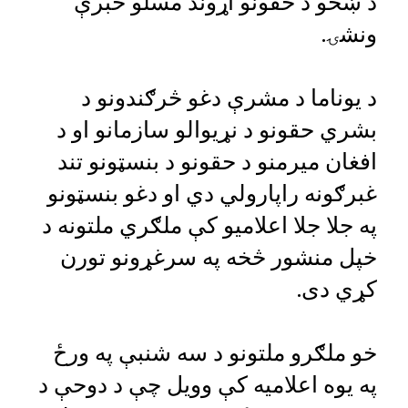
د ښځو د حقونو اړوند مسلو خبرې
ونشۍ.
د یوناما د مشرې دغو څرګندونو د
بشري حقونو د نړیوالو سازمانو او د
افغان میرمنو د حقونو د بنسټونو تند
غبرګونه راپارولي دي او دغو بنسټونو
په جلا جلا اعلامیو کې ملګري ملتونه د
خپل منشور څخه په سرغړونو تورن
کړي دی.
خو ملګرو ملتونو د سه شنبې په ورځ
په یوه اعلامیه کې وویل چې د دوحې د