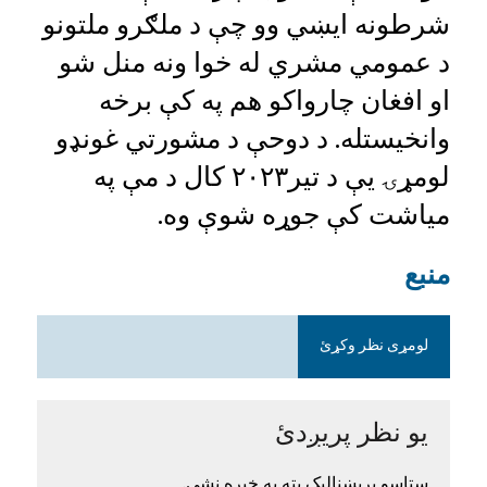
شرطونه ایښي وو چې د ملګرو ملتونو
د عمومي مشري له خوا ونه منل شو
او افغان چارواکو هم په کې برخه
وانخیستله. د دوحې د مشورتي غونډو
لومړۍ یې د تیر۲۰۲۳ کال د مې په
میاشت کې جوړه شوې وه.
منبع
لومړی نظر وکړئ
یو نظر پریږدئ
ستاسو بریښنالیک پته به خپره نشي.