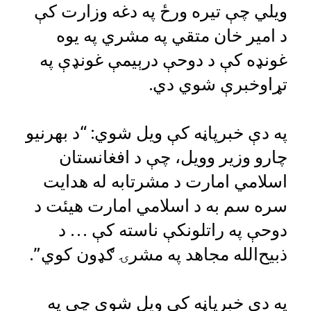
ویلي چې تیره ورځ په دغه وزارت کې
د امیر خان متقي په مشري په یوه
غونډه کې د دوحې درېیمې غونډې په
تړاوخبرې شوي دي.
په دې خبرپاڼه کې ویل شوي: “د بهرنیو
چارو وزیر وویل، چې د افغانستان
اسلامي امارت د مشرتابه له هدایت
سره سم به د اسلامي امارت هیئت د
دوحې په راتلونکې ناسته کې … د
ذبیح‌الله مجاهد په مشرۍ ګډون کوي”.
په دې خبرپاڼه کې ویل شوي چې په