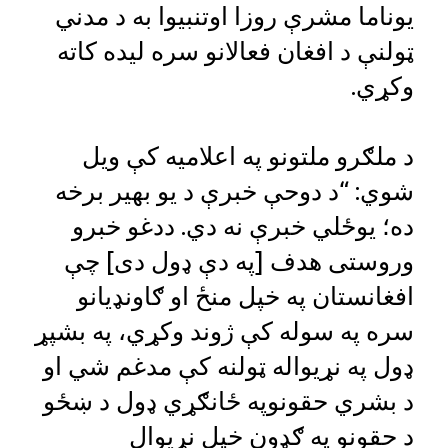
یوناما مشرې روزا اوتنبیوا به د مدني
ټولنې د افغان فعالانو سره لیده کاته
وکړي.
د ملګرو ملتونو په اعلامیه کې ویل
شوي: “د دوحې خبرې د یو بهیر برخه
ده؛ یوځلي خبرې نه دي. ددغو خبرو
وروستی هدف [په دې ډول دی] چې
افغانستان په خپل منځ او ګاونډیانو
سره په سوله کې ژوند وکړي، په بشپړ
ډول په نړیواله ټولنه کې مدغم شي او
د بشري حقونوپه ځانګړي ډول د ښځو
د حقونو په ګډون خپل نړیوال