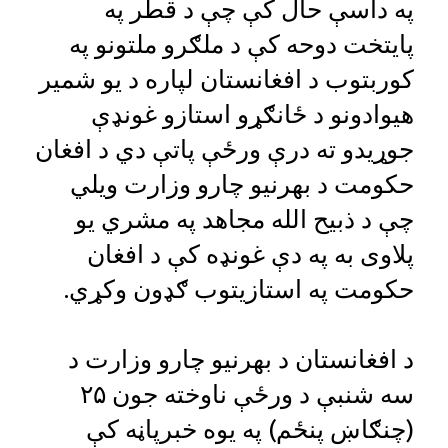
په داسې حال کې چې د قطر په
پایتخت دوحه کې د ملګرو ملتونو په
کوربتوب د افغانستان لپاره د یو شمیر
هیوادونو د ځانګړو استازو غونډې
جوړیدو ته درې ورځې پاتې دي د افغان
حکومت د بهرنیو چارو وزارت ویلي
چې د ذبیح الله مجاهد په مشري یو
پلاوی به په دې غونډه کې د افغان
حکومت په استازیتوب ګډون وکړي.
د افغانستان د بهرنیو چارو وزارت د
سه شنبې د ورځې ناوخته جون ۲۵
(چنګاښ پنځم) په یوه خبرپاڼه کې