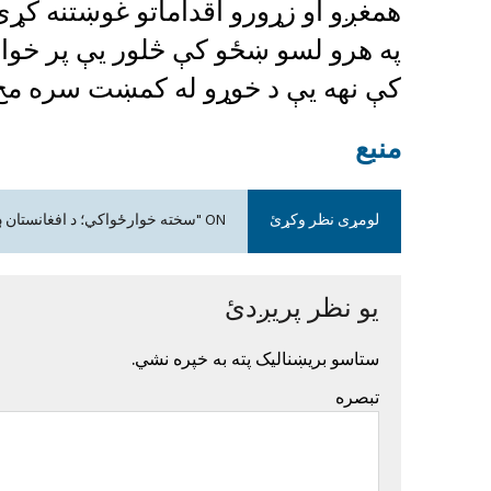
همغږو او زړورو اقداماتو غوښتنه کړې
په هرو لسو ښځو کې څلور یې پر خوار
کې نهه یې د خوړو له کمښت سره مخ
منبع
لومړی نظر وکړئ
ON "سخته خوارځواکي؛ د افغانستان ډېری ماشومان له مرګوني ګواښ سره مخ دي"
یو نظر پریږدئ
ستاسو بریښنالیک پته به خپره نشي.
تبصره