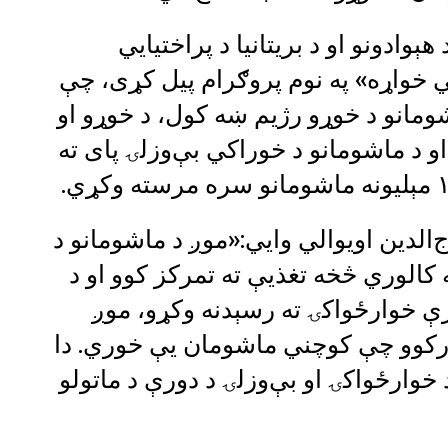
ېوادونو او د بریتانیا د پراختیايي
ني خواړه» په نوم پروګرام پیل کړی، چې
ومانو د خوړو رژیم ښه کول، د خوړو او
 د ماشومانو د خوراکي بې‌وزلۍ پای ته
الدین اویوالي وايي:«موږ د ماشومانو د
کالوري څخه تغذیې ته تمرکز کوو او د
رې خوارځواکۍ ته رسېدنه وکړو، موږ
رکوو چې کوچني ماشومان یې خوري. دا
 خوارځواکۍ او بې‌وزلۍ د دورې د ماتولو