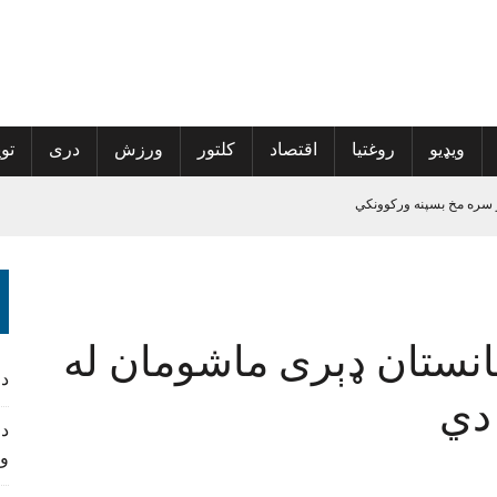
ویډیو
روغتیا
اقتصاد
کلتور
ورزش
دری
توی
 سره مخ بسپنه ورکوونکي
الی راغلی
پراخې شي
ه نوم‌لړ کې راغلي
انستان ډېری ماشومان له
د
دي
د 
و