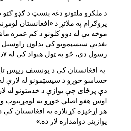
د ملګرو ملتونو دغه بنسټ د ګډو ګټو د ه
پروګرام په ملاتړ د «افغانستان لومړ
موخه یې له دوو کلونو د کم عمره ماش
تغذیې سیسټمونو کې بدلون راوستل او
رسول دي، څو په ټول هېواد کې له ۱٫۷ مېلیونه ماشومانو سره مرسته وکړي.
په افغانستان کې د یونیسف رییس تاج‌
حساسو خوړو د سیسټمونو له لارې له 
دې پرځای چې یوازې د خدمتونو له لا
اوس هغو اصلي خوړو ته لومړیتوب و
هر اړخیزه کړنلاره په افغانستان کې د
یوازینۍ دوامداره لار ده.»