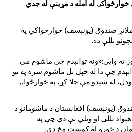
ه ماشومان د خوارځواکۍ له امله د مړینې له جدي
د ملاتړ صندوق (یونېسف) خوارځواکي په
ونو بللې ده.
وز ته وايي:«ونه توانېدم چې ماشوم مې
وانېدم چې دا له خپل بل ماشوم سره په یو
دل، له شیدو مې جلا کړ، په خوارځواۍ
صندوق (یونېسف) افغانستان د ماشومانو د
ېواد بللی او ویلي یې دي چې په