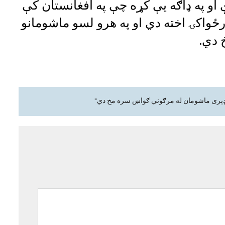
 او په ډاګه یې کړه چې په افغانستان کې
ځواکۍ اخته دي او په هرو لسو ماشومانو
 دي.