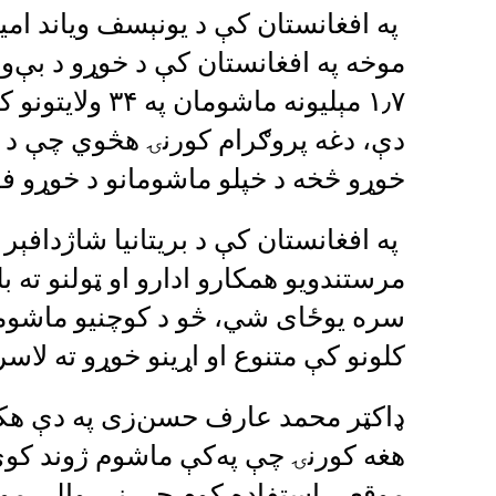
په افغانستان کې د یونېسف ویاند ام
موخه په افغانستان کې د خوړو د بې‌و
۱٫۷ مېلیونه ما
دې، دغه پروګرام کورنۍ هڅوي چې د خپ
خوړو څخه د خپلو ماشومانو د خوړو فق
په افغانستان کې د بریتانیا شاژداف
مرستندویو همکارو ادارو او ټولنو ته
سره یوځای شي، څو د کوچنیو ماشومانو
کلونو کې متنوع او اړینو خوړو ته لا
ډاکټر محمد عارف حسن‌زی په دې هکله 
هغه کورنۍ چې په‌کې ماشوم ژوند کوي
موقعې استفاده کوم چې نړۍوالې موس