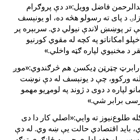
یدالرحمن فاضل وویل:«د دې پروګرام
زلۍ د پای ته رسولو هڅه ده، او یونېسف
شومان په ۳۴ ولایتونو کې تر پوښښ لاندې نیولي دي. سربېره پر
لو امکاناتو په کچه له مقوي کورنیو
ر د مخنیوي لپاره ګټه واخلي.»
ېر رابرټ چټرټن ډيکسن هم څرګندوي:«موږ
 بلنه ورکوو، چې د یونېسف له دې نوښت
 لپاره د دوی د ژوند په لومړیو مهمو
سرسی برابر شي.»
طلو‌ع‌نیوز ته وايي:«اصلي کار دا دی
، باید اقتصادي حالت یې ښه وي. له دې
سې او هغه ادارې چې په ځانګړې توګه