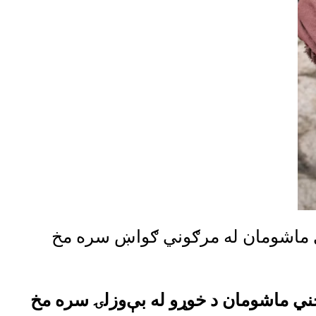
ی ماشومان له مرګوني ګواښ سره مخ
ه باندې ۹۰ سلنه کوچني ماشومان د خوړو له بې‌وزلۍ سره مخ