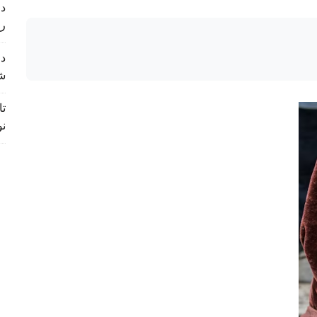
د 
ر
د 
ش
تا
نو