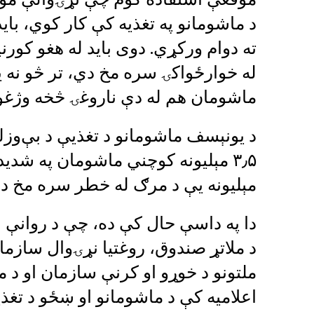
د ماشومانو په تغذیه کې کار کوي، بای
ته دوام ورکړي. دوی باید له هغو ک
له خوارځواکۍ سره مخ دي، تر څو نه ی
ماشومان هم له دې ناروغۍ څخه وژغ
مېلیونه یې د مرګ له خطر سره مخ د
دا په داسې حال کې ده، چې د روانې ا
د ملاتړ صندوق، روغتیا نړۍوال سازما
ملتونو د خوړو او کرنې سازمان او د م
اعلامیه کې د ماشومانو او ښځو د تغذی