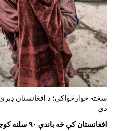
سخته خوارځواکي؛ د افغانستان ډېر
دي
افغانستان کې څ