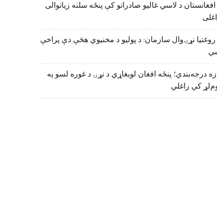
افغانستان د لاسي غالیو صادراتو کې پنځه سلنه زیاتوالی
اغلی
روغتیا نړۍوال سازمان: د پولیو د مخنیوي هڅې دې پراخې
ي
زه درجه‌بندي؛ پنځه افغان لوبغاړي د نړۍ د غوره لسو په
م‌لړ کې راغلي