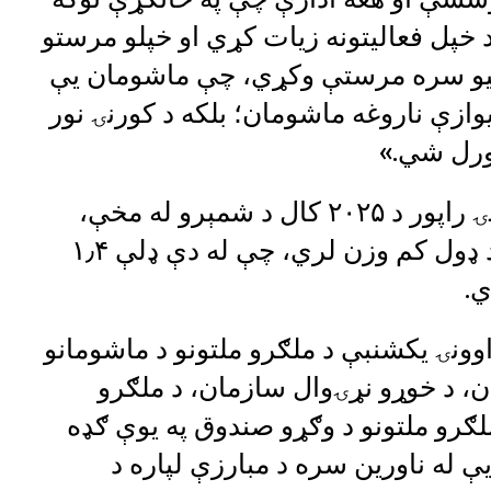
د خپل فعالیتونه زیات کړي او خپلو مرستو
ورنیو سره مرستې وکړي، چې ماشومان یې
وازې ناروغه ماشومان؛ بلکه د کورنۍ نور
ورل شي.»
د یونېسف ماشومانو د تغذیې د بې‌وزلۍ راپور د ۲۰۲۵ کال د شمېرو له مخې،
۳٫۵ مېلیونه کوچني ماشومان په شدید ډول کم وزن لري، چې له دې ډلې ۱٫۴
ي.
وونۍ یکشنبې د ملګرو ملتونو د ماشومانو
ن، د خوړو نړۍوال سازمان، د ملګرو
لګرو ملتونو د وګړو صندوق په یوې ګډه
ې له ناورین سره د مبارزې لپاره د