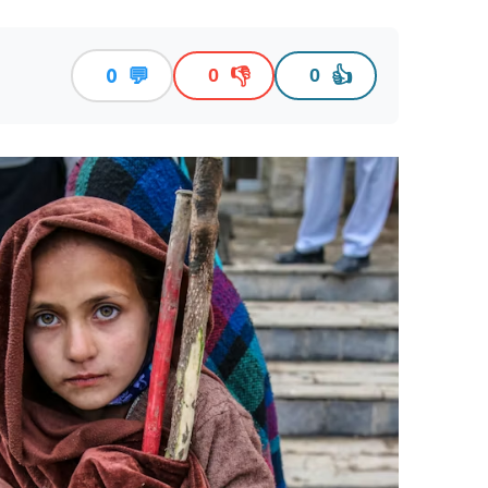
💬
👎
👍
0
0
0