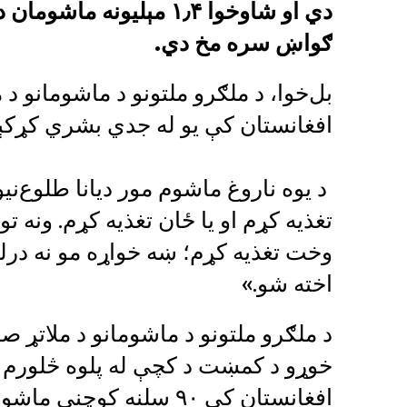
دي او شاوخوا ۱٫۴ مېلیون
ګواښ سره مخ دي.
بل‌خوا، د ملګرو ملتونو د ماشومانو 
افغانستان کې یو له جدي بشري کړکېچ
د یوه ناروغ ماشوم مور دیانا طلوع‌نی
تغذیه کړم او یا ځان تغذیه کړم. ونه ت
وخت تغذیه کړم؛ ښه خواړه مو نه درلو
اخته شو.»
د ملګرو ملتونو د ماشومانو د ملاتړ 
خوړو د کمښت د کچې له پلوه څلورم ه
افغانستان کې ۹۰ سلنه کوچني ماشومان د خوړو له کمښت مخ دي.