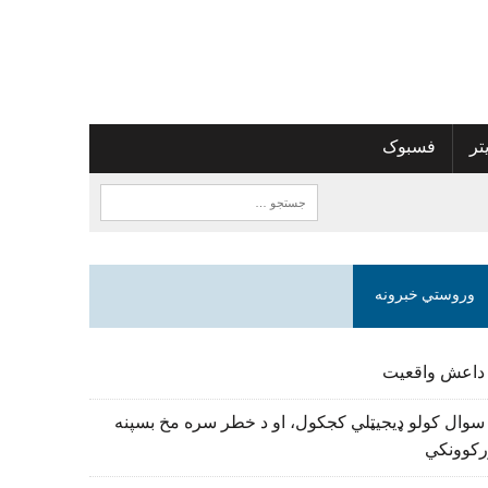
تر
فسبوک
وروستي خبرونه
 داعش واقعیت
سوال کولو ډیجیټلي کجکول، او د خطر سره مخ بسپنه
رکوونکي