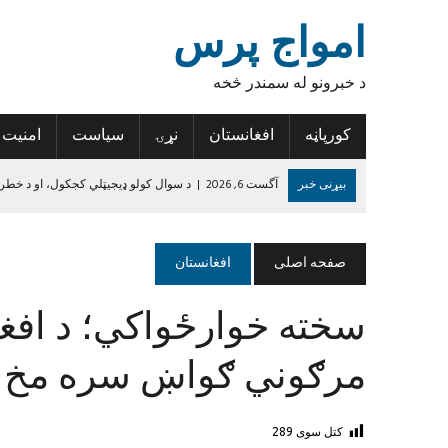
امواج پرس
د خبرونو له سمندر څخه
کورپاڼه
افغانستان
نړۍ
سیاست
امنیت
بیړنی خبر
آگست 6, 2026
|
د سوال کولو ډیجیټلي کجکول، او د خطر
آگست 6, 2026
|
د افغانستان د لاسي غالیو صادراتو کې پنځه سلنه زیاتو
آگست 6, 2026
|
د روغتیا نړۍوال سازمان: د پولیو د مخنیوي هڅې دې 
صفحه اصلی
افغانستان
آگست 6, 2026
|
تازه درجه‌بندي؛ پنځه افغان لوبغاړي د نړۍ د غوره لسو پ
سخته خوارځواکي؛ د افغ
آگست 5, 2026
|
نورستان کې ۱۹ تاریخي سیمې او اثار ثبت شوي
جون 14, 2024
|
د داعش واقعیت
مرګوني ګواښ سره مخ 
کتل سوی
289