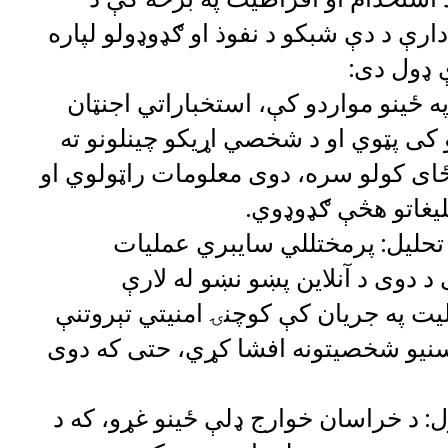
ارې د دې شبکو د نفوذ او ګډوډولو لپاره
ې ډول دی:
 په ځینو مواردو کې، استخباراتي اجنټان
 کی پټوي او د شخصي اړیکو چینلونو ته
ځای کولو سره، دوی معلومات راټولوي او
بلیغاتو هڅې ګډوډوي.
 تحلیل: پرمختللي سایبري عملیات
د دوی د آنلاین پښو نښو له لارې
یت په جریان کې کوچنۍ امنیتي تېروتنې
نیو شخصیتونه افشا کړي، حتی که دوی
ل: د خراسان خوارج ډلې ځینو غړو، که د