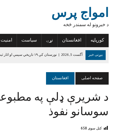
امواج پرس
د خبرونو له سمندر څخه
کورپاڼه
افغانستان
نړۍ
سیاست
امنیت
بیړنی خبر
آگست 5, 2026
|
نورستان کې ۱۹ تاریخي سیمې او اثار ثبت شوي
آگست 5, 2026
|
کندهار کې یوه ځوان د اضافي درسي کتابونو د راټولولو
آگست 5, 2026
|
کونړ کې ۳۶ زلزله‌ځپلو کورنیو ته نوي جوړ شوي کورونه وسپارل شول
صفحه اصلی
افغانستان
آگست 4, 2026
|
نیمروز کې د ورکې شوې ۱۹ کسیزې ډلې د پاتې ۱۴ غړو مړي هم وموندل شول
د شریرې ډلې په مطبوعا
آگست 4, 2026
|
هرات کې د راستنېدونکو د ننګونو او فرصتونو په اړه د 
جون 14, 2024
|
د داعش واقعیت
سوسانو نفوذ
کتل سوی
658