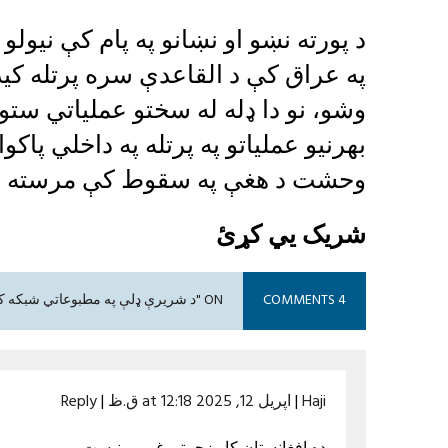
د پورته نښو او نښانو په پام کې نیول
په عراق کې د القاعدې سره پرتله کی
وشو، نو دا ډله له سختو عملیاتي ست
بهرنیو عملیاتو په پرتله په داخلي پاک
وحشت د هغې په سقوط کې مرسته و
شریک یي کړئ
4 COMMENTS
ON "د شریرې ډلې په مطبوعاتي شبکه کي د جا سوسانو نفوذ"
Haji
|
اپریل 12, 2025 at 12:18 ق.ظ
|
Reply
ده افغانستان کار زحمتی غریبی نیست