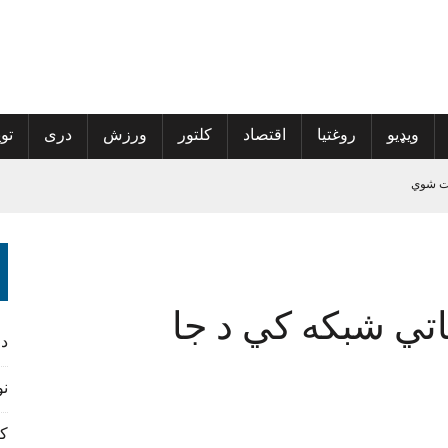
ویډیو
روغتیا
اقتصاد
کلتور
ورزش
دری
توی
 کمپاین پیل کړی
تي شبکه کي د جا
څېړنیز کتاب مخکتنه وشوه
د
نورس
کن