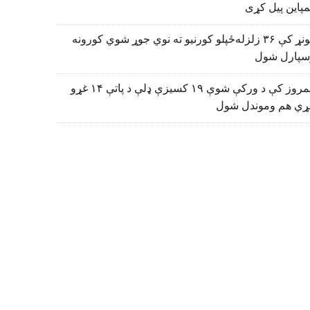
پاین پیل کړی
کونړ کې ۳۶ زلزله‌ځپلو کورنیو ته نوي جوړ شوي کورونه
سپارل شول
نیمروز کې د ورکې شوې ۱۹ کسیزې ډلې د پاتې ۱۴ غړو
ړي هم وموندل شول