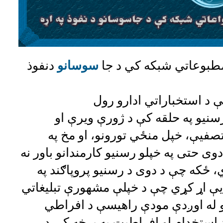
مطبوعاتي شبکه کي د جا
سوسانو
دنفوذ
 د استخباراتي ادارو رول
سنیو په حلقه کې د ژورې ویرې او
فیې، خپل منځي تورونو، او مخ په
وی حتی په خپلو رسنیو کارمندانو باور نه
، ځکه چې د دوی د رسنیو پروپاګند په
ې اړ کړي چې د خپلې مشهورې تبلیغاتي
 له اوږدې مودې راهیسې د افراطي
د استخدام او افراطیت په برخه کې د