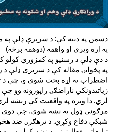
دښمن په دننه کې: د شریرې ډلې په 
په اړه ویرې او واهمه (دوهمه برخه)
د دې ډلې د رسنیو په کمزوري کولو کې
په پخوانۍ مقاله کې د شریرې ډلې د ر
اضطراب په اړه بحث شوی و، چې د تص
زیاتیدونکي ناراضګۍ راپورونه وو چې د
لري. دا ویره په واقعیت کې ریښه لري
مرګوني ډول په نښه شوی، چې دوی ی
شبکې دفاع وکړي. د ترهګرۍ ضد هڅو
تبلیغاتي فعالیتونو په نښه کولو سره 