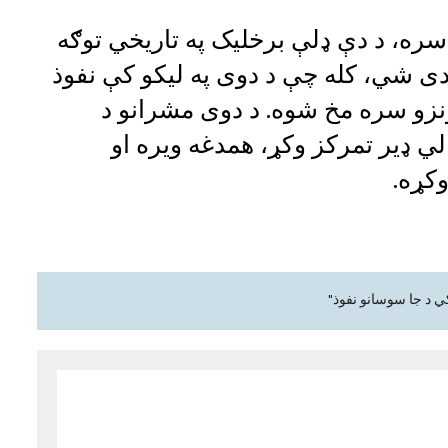
و سره، د دې ډلې برخلیک په تاریخي توګه
دی شي، کله چې د دوی په لیکو کې نفوذ
ونزو سره مخ شوه. د دوی مشرانو د
والي ډیر تمرکز وکړ، همدغه ویره او
کړه.