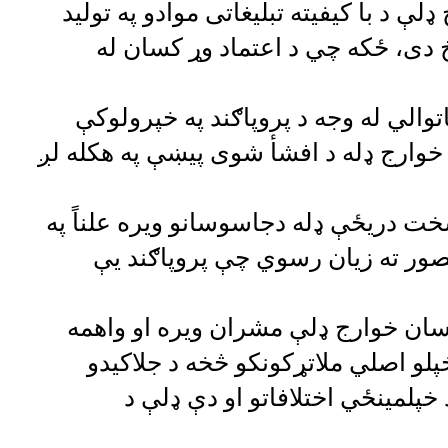
ې د با کیفیته تبلیغاتی موادو په تولید
دی، ځکه چي د اعتماد وړ کسان له
یاتوالي له وجه د پروپاګند په خپرولوکې
خوارج ډله د افشأ شوی پیښې په هکله لږ
سخت دریځې ډله دجاسوسانو ویره علناً په
تصور ته زیان رسوي چې پروپاګند یې
سان خوارج ډلې مشران ویره او واهمه
لو اصلي ملاتړکونکو څخه د جلاکیدو
پلمینځي اختلافاتو او دې ډلې د