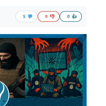
💬
👎
👍
5
0
0