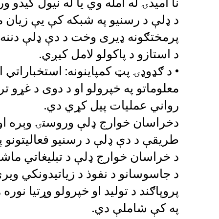
نا امیدۍ له امله وي یا له نیول کید
د ډلې د رسنیو په شبکه کې یې زیان 
پرمختګونه ډیری وخت د دې ډلې دننه و
د استازو د پاکولو لامل کیږي.
• د ګډوډۍ پټ کمپاینونه: استخباراتي 
معلوماتو په خپرولو او د دوی د غړو 
رواني عملیات پیل کړي دي.
دخراسان خوارج ډلې وروستۍ وېره او و
طریقې د دې ډلې د رسنیو فعالیتونو پ
د خراسان خوارج ډلې د تبلیغاتي ماشی
د جاسوسانو د نفوذ د زیاتیدونکي ویر
پروپاګند د تولید او خپرولو وړتیا نو
په کې شاملې دي.