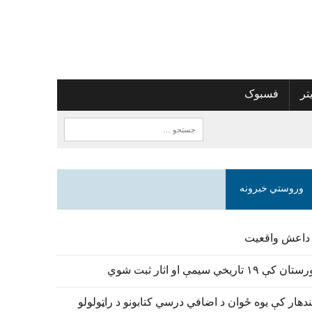
تر
فسبوک
وروستي خبرونه
 داعش واقعیت
تان کې ۱۹ تاریخي سیمې او اثار ثبت شوي
دهار کې یوه ځوان د اضافي درسي کتابونو د راټولولو