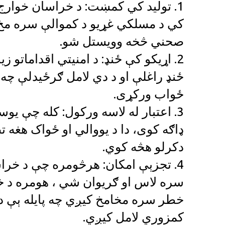
1. تولید کي کمښت: د خراسان خوارج ډل
کي د مسلکي غړیو د کموالې سره مخ 
صحني څخه وویستل شو.
2. اړیکو کې ځنډ: د امنیتي اقداماتو ز
ځنډ راغلې او د دي لامل ګرځیدلې چه 
ځواب ورکړی.
3. اعتبار له لاسه ورکول: کله چې یو
ډاګه کوی، دا د یووالي او ځواک هغه 
دکرلو هڅه کوي.
4. تجزېې امکان: هرڅومره چې د خرا
سره لاس او ګریوان شي ، هومره د خپ
خطر سره مخامخ کیږي چه پایله ېې د خ
کمزوري لامل کیږي.