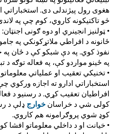
هغوی رول پیژندلی دی. استخباراتي اد
څو تاکتیکونه کاروي، کوم چې په لاند
• ټولنیز انجینري او دوه ګونی اجنټان:
ځانونه د افراطي ملاتړکونکي په جامو
نفوذ کوي. په دې شبکو کې د ځان په 
په ځینو مواردو کې، په فعاله توګه د ت
• تخنیکي تعقیب او عملیاتي معلوماتو
استخباراتي ادارو ته اجازه ورکوي چې 
افراطیان تعقیب کړي. د رسنیو د فعال
کولی شي د خراسان
خوارج
ډلې د رس
کوډ شوي پروګرامونه هم کاروي.
• خیانت او د داخلي معلوماتو افشا کو