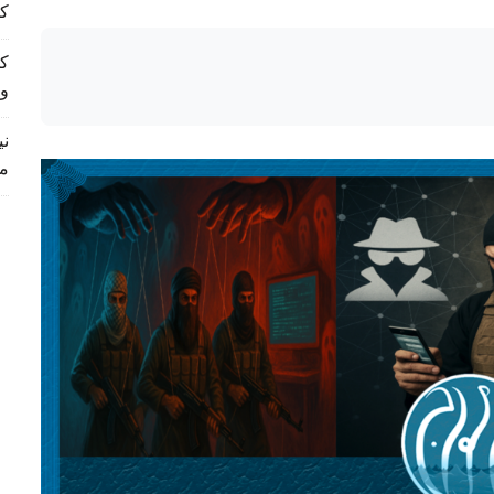
کم
و
م