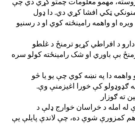
و وروسته، مهمو معلومات چمتو کړي دي چې
منونکي ټکي افشا کړي دي. دا ډول
یره او واهمه رامینځته کوي او د رسنیو
ادارو د افراطي کړیو ترمنځ د غلطو
ترمنځ بې باوري او شک رامینځته کولو سره
اهمه دا په نښه کوي چې یو یا څو
ه ګډوډولو کې خورا اغیزمنې وې.
ن ته ګوزار
ې له امله د خراسان خوارج ډلې د
ره هم کمزورې شوې ده، چې لاندې پایلې یې