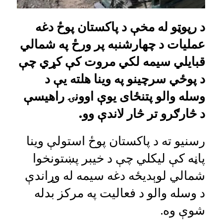
د رپوټو له مخې د پاکستان پوځ دغه
عملیات د چهارشنبه پر ورځ په شمالي
قبایلي سیمه لکي مروت کې کړي چې
د پوځي سرچینو په وینا هلته یې د
وسله والو پتنځای یوې اوونۍ راهیسې
د څارګرو تر څار لاندې وو.
رسنیو ته د پاکستان پوځ استولې وینا
پاڼه کې لیکلي چې د خیبر پښتونخوا
شمالي لوېدیځه دغه سیمه له وړاندې
د وسله والو د فعالیت په مرکز بدله
شوې وه.