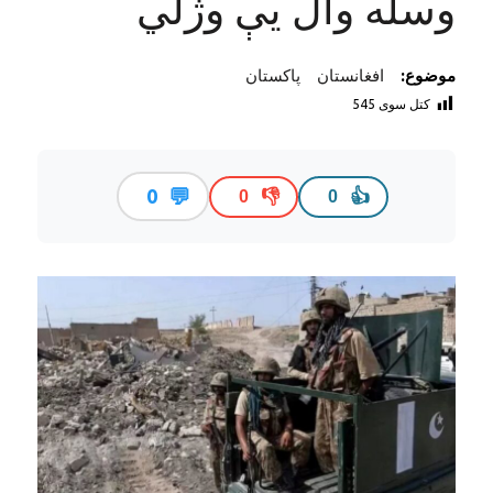
وسله وال یې وژلي
موضوع:
افغانستان
پاکستان
کتل سوی
545
💬
0
👎
👍
0
0