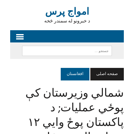
امواج پرس
د خبرونو له سمندر څخه
صفحه اصلی
افغانستان
شمالي وزیرستان کې
پوځي عملیات; د
پاکستان پوځ وایي ۱۲