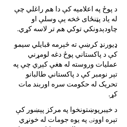
د پوځ په اعلامیه کې دا هم راغلي چې
له یاد پټنځای څخه یې وسلې او
چاودېدونکي توکي هم تر لاسه کړي.
ډیورنډ کرښې ته څېرمه قبایلي سیمو
کې د پاکستاني پوځ دغه لومړني
عملیات وروسته له هغې کېږي چې په
تېر نومبر کې د پاکستاني طالبانو
تحریک له حکومت سره اوربند مات
کړ.
د خیبرپوښتونخوا په مرکز پېښور کې
تېره اوونۍ په یوه جومات له خونړي