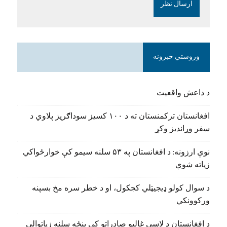
وروستي خبرونه
د داعش واقعیت
افغانستان ترکمنستان ته د ۱۰۰ کسیز سوداګریز پلاوي د
سفر وړاندیز وکړ
نوې ارزونه: د افغانستان په ۵۳ سلنه سیمو کې خوارځواکي
زیاته شوې
د سوال کولو ډیجیټلي کجکول، او د خطر سره مخ بسپنه
ورکوونکي
د افغانستان د لاسي غالیو صادراتو کې پنځه سلنه زیاتوالی