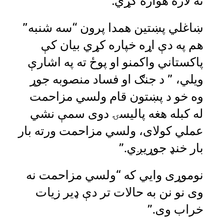
ته لاره هواره کړي.
ښاغلي پښتین همدا پرون “سه شنبه”
هم په دې اړه خپاره کړي بیان کې
پاکستاني واکمنو او پوځ ته په اشارې
ویلي، ” د جنګ او فساد منصوبه جوړ
وه خو د پښتون قام ولسي مزاحمت
له کبله هغه پالیسۍ دوی سمې نشي
عملي کولای، ولسي مزاحمت ورته بار
بار خنډ جوړیږي.”
نوموړی وایي که “ولسي مزاحمت نه
وی نو نن به حالات تر دې ډیر زیات
خراب وی.”