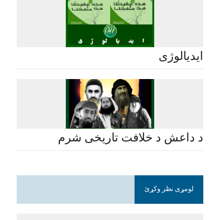
ایدیالوژی
د داعش د خلافت تاریخی شرم
لومړی نظر وکړئ