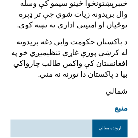
خیبرپښتونخوا ځینو سیمو کې وسله
وال بریدونه زیات شوي چې تر ډېره
پوځیان او امنیتي ادارې په نښه کوي.
د پاکستان حکومت وایي دغه بریدونه
له کرښې پورې غاړې تنظیمیږي خو په
افغانستان کې واکمن طالب چارواکي
بیا د پاکستان دا تورنه نه مني.
شمالي
منبع
اړونده مقالې