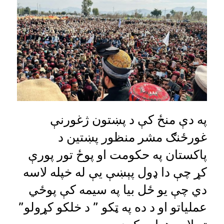
په دې منځ کې د پښتون ژغورنې
غورځنګ مشر منظور پښتین د
پاکستان په حکومت او پوځ تور پورې
کړ چې دا ډول پېښې یې له خپله لاسه
دي چې یو ځل بیا په سیمه کې پوځي
عملیاتو او د ده په ټکو ” د خلکو کړولو”