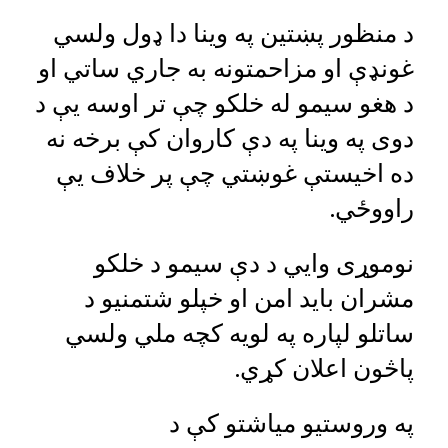
د منظور پښتین په وینا دا ډول ولسي
غونډې او مزاحمتونه به جاري ساتي او
د هغو سیمو له خلکو چې تر اوسه یې د
دوی په وینا په دې کاروان کې برخه نه
ده اخیستې غوښتي چې پر خلاف یې
راووځي.
نوموړی وایي د دې سیمو د خلکو
مشران باید امن او خپلو شتمنیو د
ساتلو لپاره په لویه کچه ملي ولسي
پاڅون اعلان کړي.
په وروستیو میاشتو کې د