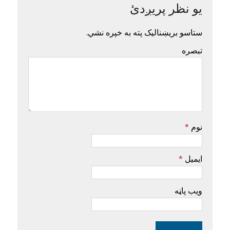
یو نظر پریږدئ
ستاسو بریښنالیک پته به خپره نشي.
تبصره
نوم
*
ایمیل
*
ویب پاڼه