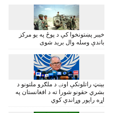
خیبر پښتونخوا کې د پوځ په یو مرکز
باندې وسله وال بريد شوی
بینټ راتلونکې اونۍ د ملګرو ملتونو د
بشري حقونو شورا ته د افغانستان په
اړه راپور وړاندې کوي