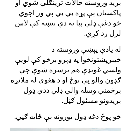
برید وروسته حالات ترینګلي شوي او
پاکستان یې پړه ټي ټي پي ور اچوي
خو دغې ډلې بیا په دې پېښه کې لاس
لرل رد کړي.
له یادې پېښې وروسته د
خیبرپښتونخوا په ډېرو برخو کې لویې
ولسي غونډې هم ترسره شوې چې
ګډون والو یې پوځ او د هغوی له ملاتړه
برخمنې وسله والې ډلې ددې ډول
بريدونو مسئول ګڼل.
خو پوځ دغه ډول تورونه بې ځایه ګڼي.