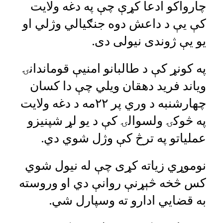
چارواکو ادعا کړې چې په دغه ولایت
کې یې د داعش دوه جنګیالي وژلي او
یو یې ژوندی نیولی دی.
په کونړ کې د طالبانو امنیې قوماندانۍ
ویاند فرید دهقان ویلي چې دا کسان
چهارشنبه د وري پر ۲۲مه د دغه ولایت
په څوکۍ ولسوالۍ کې د یو لړ شپنیزو
عملیاتو په ترڅ کې وژل شوي دي.
نوموړي زیاته کړی چې له نیول شوي
کس څخه څېړنې روانې دي او وروسته
به قضايي ادارو ته وسپارل شي.