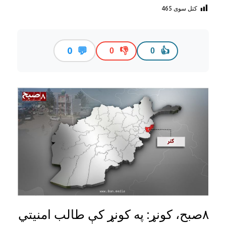
کتل سوی
465
💬
0
👎
👍
0
0
۸صبح، کونړ: په کونړ کې طالب امنیتي