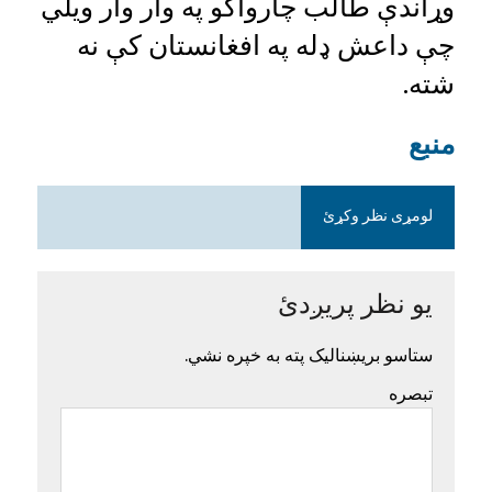
وړاندې طالب چارواکو په وار وار ویلي
چې داعش ډله په افغانستان کې نه
شته.
منبع
لومړی نظر وکړئ
یو نظر پریږدئ
ستاسو بریښنالیک پته به خپره نشي.
تبصره