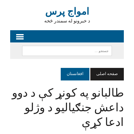
امواج پرس
د خبرونو له سمندر څخه
صفحه اصلی
افغانستان
طالبانو په کونړ کې د دوو
داعش جنګیالیو د وژلو
ادعا کړې