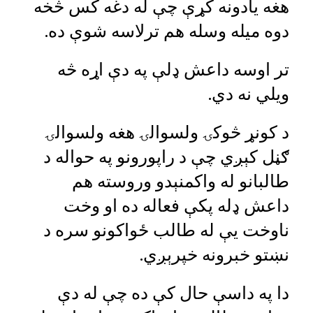
هغه یادونه کړې چې له دغه کس څخه
دوه میله وسله هم ترلاسه شوې ده.
تر اوسه داعش ډلې په دې اړه څه
ویلي نه دي.
د کونړ څوکۍ ولسوالۍ هغه ولسوالۍ
ګڼل کېږي چې د راپورونو په حواله د
طالبانو له واکمنېدو وروسته هم
داعش ډله پکې فعاله ده او وخت
ناوخت یې له طالب ځواکونو سره د
نښتو خبرونه خپرېږي.
دا په داسې حال کې ده چې له دې