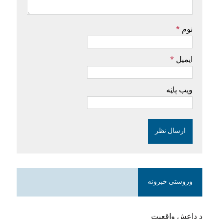
نوم
*
ایمیل
*
ویب پاڼه
وروستي خبرونه
د داعش واقعیت