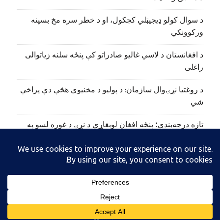
د سوال کولو ډیجیټلي کجکول، او د خطر سره مخ بسپنه
ورکوونکي
د افغانستان د لاسي غالیو صادراتو کې پنځه سلنه زیاتوالی
راغلی
د روغتیا نړۍوال سازمان: د پولیو د مخنیوي هڅې دې پراخې
شي
تازه درجه‌بندي؛ پنځه افغان لوبغاړي د نړۍ د غوره لسو په
نوم‌لړ کې راغلي