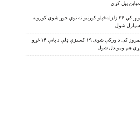
پاین پیل کړی
کونړ کې ۳۶ زلزله‌ځپلو کورنیو ته نوي جوړ شوي کورونه
سپارل شول
نیمروز کې د ورکې شوې ۱۹ کسیزې ډلې د پاتې ۱۴ غړو
ړي هم وموندل شول