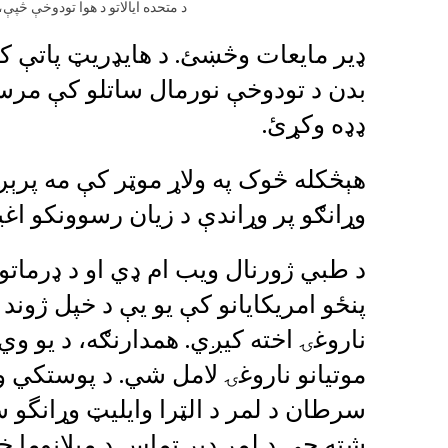
د متحده ایالاتو د هوا تودوخې څپې
ډیر مایعات وڅښئ. د هایډریټ پاتې ک
بدن د تودوخې نورمال ساتلو کې مرس
ډډه وکړئ.
هېڅکله څوک په ولاړ موټر کې مه پرېږ
وړانګو پر وړاندې د زیان رسوونکو اغ
د طبي ژورنال ويب ام ډي او د ډرماتول
پنځو امریکایانو کې یو يې د خپل ژون
ناروغۍ اخته کيږي. همدارنګه، د يو 
موتیانو ناروغۍ لامل شي. د پوستکي و
سرطان د لمر د الټرا وایلیټ وړانگو
شته چې د لمر ډیر تماس د میلانوما خ