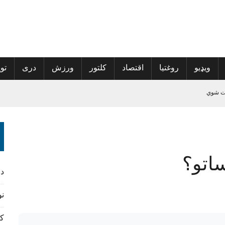
ویډیو
روغتیا
اقتصاد
کلتور
ورزش
دری
توی
 کمپاین پیل کړی
اتو؟
څېړنیز کتاب مخکتنه وشوه
د
نورس
کن