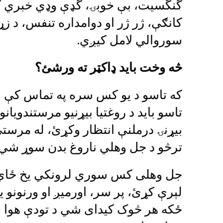
گنگسیت، بې خوبۍ، گډې و‌ډي خبري کو
کانګې، ژر ژر او دوامداره تنفس، د ز
سوروالي لامل کيږي.
څه وخت باید ډاکټر ته ورشئ؟
که تاسو د یو کس سره په تماس کې ا
تاسو باید د روغتيا بیړنيو مرستندويا
بیړنۍ درملنې انتظار وکړئ، له مرس
ترڅو د جل وهلي ناروغ بدن سوړ شي.
جل وهلی کس سوري لرونکي يخ ځاي ت
لېرې کړئ، پر سر، اورميږ او ورنونو 
ځکه هر څوک کيدای شي د تودې هوا له 