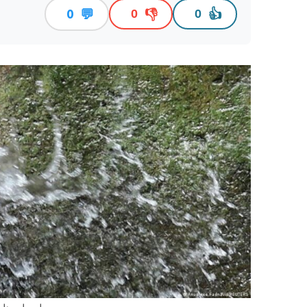
💬
👎
👍
0
0
0