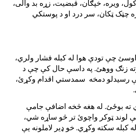
ل، ویره، خپګان، قبضیت، زړه بد والی،
ړه چټک ټکان، سر درد او د پوستکي
وسئ چې تودې هوا له کبله فشار ولري،
نوته زنګ ووهئ. په داسې حال کې چې د
تې رسیدلو دمخه سمدستي اقدام وکړئ،
ه بوځئ. له هغه څخه اضافې جامې
يې لوند ټوکر واچوئ تر څو ساړه شي،
کبله سکته وکړي. خو ډير لاملونه يې