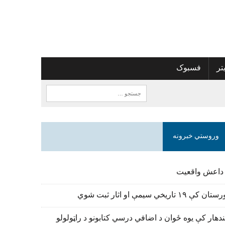
تر
فسبوک
وروستي خبرونه
 داعش واقعیت
تان کې ۱۹ تاریخي سیمې او اثار ثبت شوي
دهار کې یوه ځوان د اضافي درسي کتابونو د راټولولو