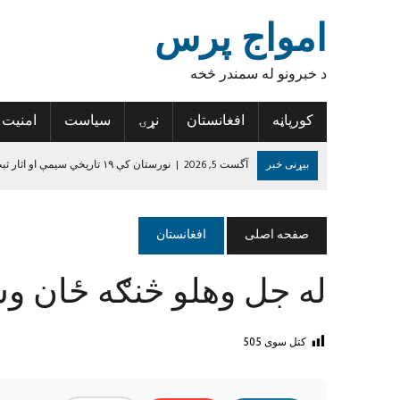
امواج پرس
د خبرونو له سمندر څخه
کورپاڼه
افغانستان
نړۍ
سیاست
امنیت
بیړنی خبر
آگست 5, 2026
|
نورستان کې ۱۹ تاریخي سیمې او اثار ثبت شوي
آگست 5, 2026
|
کندهار کې یوه ځوان د اضافي درسي کتابونو د راټولولو
آگست 5, 2026
|
کونړ کې ۳۶ زلزله‌ځپلو کورنیو ته نوي جوړ شوي کورونه وسپارل شول
صفحه اصلی
افغانستان
آگست 4, 2026
|
نیمروز کې د ورکې شوې ۱۹ کسیزې ډلې د پاتې ۱۴ غړو مړي هم وموندل شول
له جل وهلو څنګه ځان وس
آگست 4, 2026
|
هرات کې د راستنېدونکو د ننګونو او فرصتونو په اړه د 
جون 14, 2024
|
د داعش واقعیت
کتل سوی
505