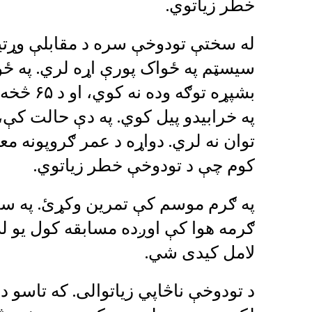
خطر زياتوي.
له سختې تودوخې سره د مقابلې وړتی
سیسټم په ځواک پورې اړه لري. په 
بشپړه تو
په خرابیدو پیل کوي. په دې حالت کې،
توان نه لري. دواړه د عمر ګروپونه مع
کوم چې د تودوخې خطر زیاتوي.
په ګرم موسم کې تمرین وکړئ. په سپو
ګرمه هوا کې اوږده مسابقه کول یو ل
لامل کیدی شي.
د تودوخې ناڅاپي زیاتوالی. که تاسو 