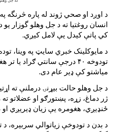
له جل وهلو
د اوږد او صحي ژوند له پاره څرنگه په
انسان روغتيا ته د جل وهلو گوزار یو 
کي پاتې کيدل يې لامل کيږي.
د مايوکلينک خبري سایټ په وینا، تو
تودوخه ۴۰ درجې سانتي ګراد یا 
میاشتو کې ډیر عام دی.
د جل وهلو حالت بیړنۍ درملنې ته اړتی
ژر دماغ، زړه، پښتورګو او عضلاتو ته
ځنډيږي، هغومره یې زیان ډیریږي او 
د بدن د تودوخې زیاتوالي سربیره، د 