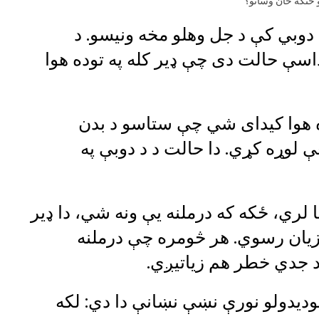
 څنګه ځان وساتو؟
 دوبي کې د جل وهلو مخه ونیسو. د
داسې حالت دی چې ډير کله په توده هوا
ده هوا کیدای شي چې ستاسو د بدن
تر هغې لوړه کړي. دا حالت د د دوبې په
ا لري، ځکه که درملنه یې ونه شي، دا ډير
 زیان رسوي. هر څومره چې درملنه
د جدي خطر هم زياتیږي.
توديدولو نورې نښې نښانې دا دي: لکه