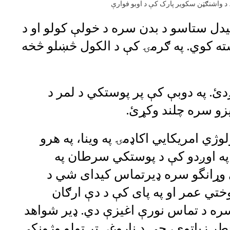
، د واشنګټن سکویر پارک کې د اوبو فوارې
یدل ستاسو د بدن سره د خولې کولو او د
ته کوي. په ګرمۍ کې د الکول څښلو څخه
دئ. په دوبې کې پر پوستکي د لمر د
یزو سره چلند وکړئ.
وژي امریکايي اکاډمۍ په وینا، په هرو
د په اوږدو کې د پوستکي سرطان په
وي وړانگو سره ډيرتماس کیدای شي د
ختي عمر او په پای کې د دې ارګان
 سره د تماس نورې اغیزې دي. ډير شواهد
طر زیاتوي، چې د ناروغۍ تر ټولو وژونکې