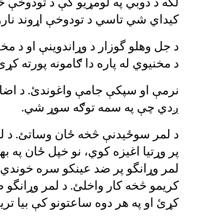
لکه د دوبي په لومړیو کې د تودوخې څ
کيداي شي تاسي د تودوخې اړوند نا
د جل وهلو گوزار د وړاندوینې او د م
د مخنیوي له پاره دا ګامونه پورته کړئ
نرمې او سپکې جامې واغوندئ. د اضا
ږدي چې په سمه توګه سوړ شي.
د لمر سوځیدنې څخه ځان وساتئ. د ل
پر وړتیا اغیزه کوي، نو خپل ځان په ب
کریمو څخه کار واخلئ. د لمر وړانگو ض
کړئ او په هر دوه ساعتونو کې بیا ترین