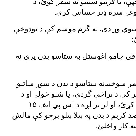
پې، یا ګرمو سیمو ته سفر کوئ، دا
روغۍ سره ډېر حساس کړي.
خنیوي وړ دی. په گرم موسم کې د تودوخې
:
في جامو اغوستل به ستاسو بدن پرې نه
مر سوځیدنه ستاسو د بدن د سوړ ساتلو
هر کې د پراخې گردې، يا شپو خولۍ او د
لمر وړانگو پر ضد عینکو سره خوندي کړئ، او لږ تر لږه د اس پي ایف ۱۵
د کريم د بدن په بیلا بيلو برخو کې مالش
ه کار واخلئ.