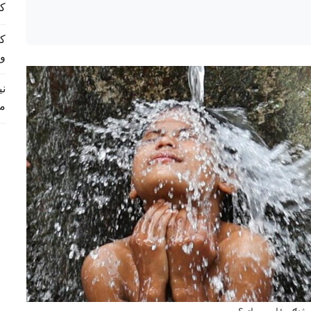
کم
و
م