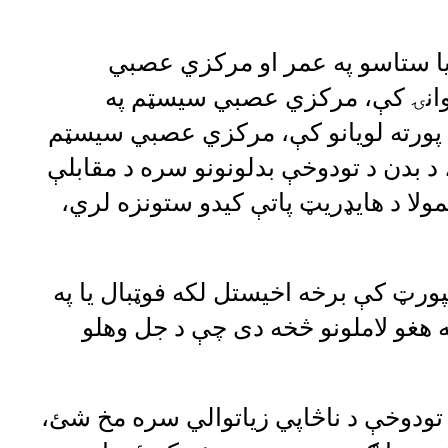
ا ستاسو په عمر او مرکزي عصبي
ځوانۍ کې، مرکزي عصبي سیسټم په
ګه وده نه کوي، او د ۶۵ څخه پورته لویانو کې، مرکزي عصبي سیسټم
 د بدن د تودوخې بدلونونو سره د مقابلې
مولا د هایډریټ پاتې کیدو ستونزه لري،
رټ کې برخه اخیستل لکه فوټبال یا په
ه هغو لاملونو څخه دی چې د جل وهلو
د تودوخې د ناڅاپي زیاتوالي سره مخ شئ،