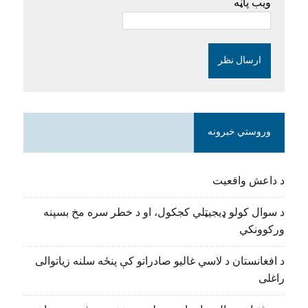
ویب پاڼه
وروستي خبرونه
د داعش واقعیت
د سوال کولو ډیجیټلي کجکول، او د خطر سره مخ بسپنه
ورکوونکي
د افغانستان د لاسي غالیو صادراتو کې پنځه سلنه زیاتوالی
راغلی