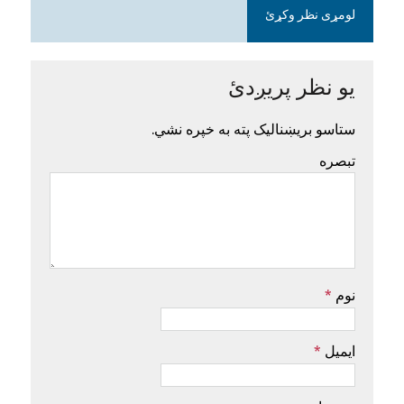
لومړی نظر وکړئ
یو نظر پریږدئ
ستاسو بریښنالیک پته به خپره نشي.
تبصره
نوم
*
ایمیل
*