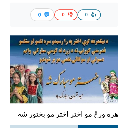
💬
0
👎
👍
0
0
هره ورځ مو اختر اختر مو بختور شه