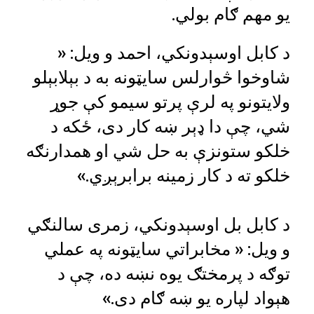
یو مهم ګام بولي.
د کابل اوسېدونکي، احمد و ویل: «
شاوخوا څوارلس سایټونه به د بېلابېلو
ولایتونو په لرې پرتو سیمو کې جوړ
شي، چې دا ډېر ښه کار دی، ځکه د
خلکو ستونزې به حل شي او همدارنګه
خلکو ته د کار زمینه برابرېږي.»
د کابل بل اوسېدونکي، زمری سالنګي
و ویل: « مخابراتي سایټونه په عملي
توګه د پرمختګ یوه نښه ده، چې د
هېواد لپاره یو ښه ګام دی.»