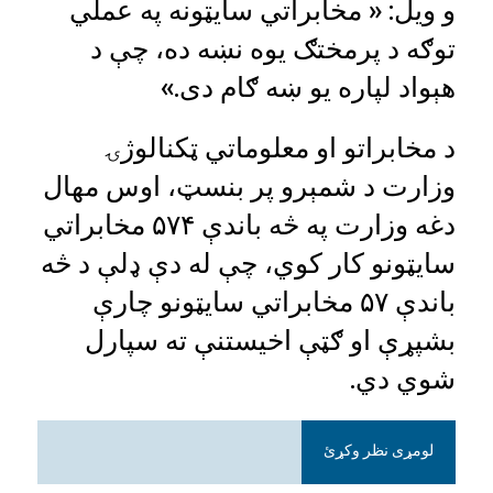
و ویل: « مخابراتي سایټونه په عملي
توګه د پرمختګ یوه نښه ده، چې د
هېواد لپاره یو ښه ګام دی.»
د مخابراتو او معلوماتي ټکنالوژۍ
وزارت د شمېرو پر بنسټ، اوس مهال
دغه وزارت په څه باندې ۵۷۴ مخابراتي
سایټونو کار کوي، چې له دې ډلې د څه
باندې ۵۷ مخابراتي سایټونو چارې
بشپړې او ګټې اخیستنې ته سپارل
شوي دي.
لومړی نظر وکړئ