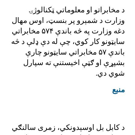
د مخابراتو او معلوماتي ټکنالوژۍ
وزارت د شمېرو پر بنسټ، اوس مهال
دغه وزارت په څه باندې ۵۷۴ مخابراتي
سایټونو کار کوي، چې له دې ډلې د څه
باندې ۵۷ مخابراتي سایټونو چارې
بشپړې او ګټې اخیستنې ته سپارل
شوي دي.
منبع
د کابل بل اوسېدونکي، زمری سالنګي