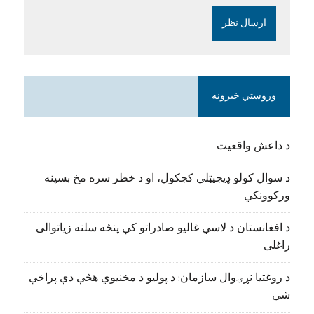
وروستي خبرونه
د داعش واقعیت
د سوال کولو ډیجیټلي کجکول، او د خطر سره مخ بسپنه
ورکوونکي
د افغانستان د لاسي غالیو صادراتو کې پنځه سلنه زیاتوالی
راغلی
د روغتیا نړۍوال سازمان: د پولیو د مخنیوي هڅې دې پراخې
شي