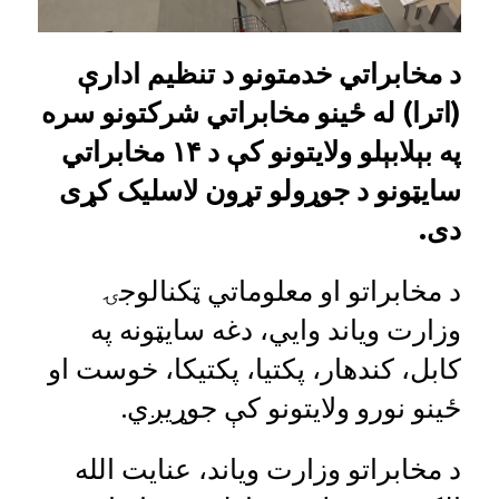
د مخابراتي خدمتونو د تنظیم ادارې
(اترا) له ځینو مخابراتي شرکتونو سره
په بېلابېلو ولایتونو کې د ۱۴ مخابراتي
سایټونو د جوړولو تړون لاسلیک کړی
دی.
د مخابراتو او معلوماتي ټکنالوجۍ
وزارت ویاند وایي، دغه سایټونه په
کابل، کندهار، پکتیا، پکتیکا، خوست او
ځینو نورو ولایتونو کې جوړیږي.
د مخابراتو وزارت ویاند، عنایت الله