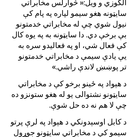
الکوزي و ویل:« څوارلس مخابراتي
سایټونه هغو سیمو لپاره په پام کې
نیول شوي چې له مخابراتي خدمتونو
بې برخې دي. دا سایټونه به په یوه کال
کې فعال شي، او په فعالیدو سره به
یې یادې سیمې د مخابراتي خدمتونو
تر پوښښ لاندې راشي.»
د هېواد په ځينو برخو کې د مخابراتي
سايټونو نشتوالى يو له هغو ستونزو ده
چې لا هم نه ده حل شوې.
د کابل اوسېدونکي د هېواد په لرې پرتو
سیمو کې د مخابراتي سایټونو جوړول