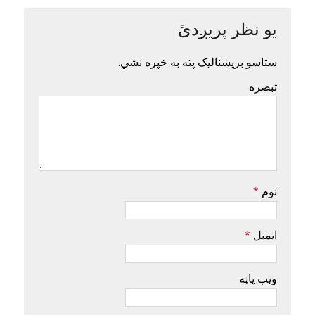
یو نظر پریږدئ
ستاسو بریښنالیک پته به خپره نشي.
تبصره
نوم
*
ایمیل
*
ویب پاڼه