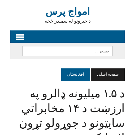
امواج پرس
د خبرونو له سمندر څخه
صفحه اصلی
افغانستان
د ۱.۵ میلیونه ډالرو په
ارزښت د ۱۴ مخابراتي
سایټونو د جوړولو تړون