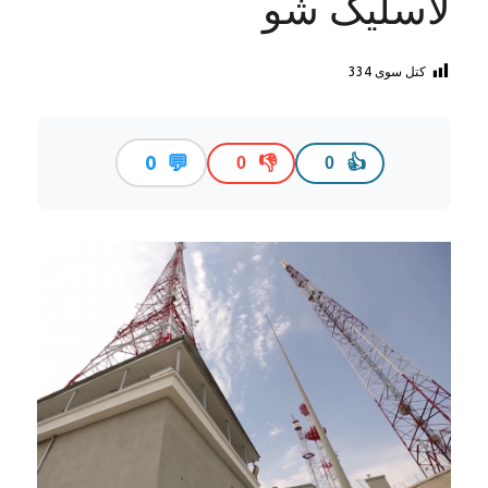
لاسلیک شو
کتل سوی
334
💬
0
👎
👍
0
0