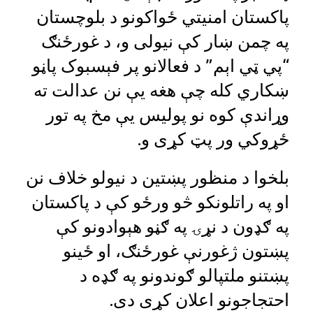
پاکستان امنیتي ځواکونو د بلوچستان
په چمن ښار کې نیولی و، د غورځنګ
“پي ټي اېم” د فعالانو پر فېسبوک پاڼو
ښکاري کله چې هغه یې نن عدالت ته
وړاندې کوه نو پولیس یې مخ په تور
ځړوکي ور پټ کړی و.
بلخوا د منظور پښتین د نیولو خلاف نن
او په راتلونکو څو ورځو کې د پاکستان
په ګډون د نړۍ په ګڼو هېوادونو کې
پښتون ژغورنې غورځنګ، او ځینو
پښتنو ملتپالو ګوندونو په ګډه د
احتجاجونو اعلان کړی دی.