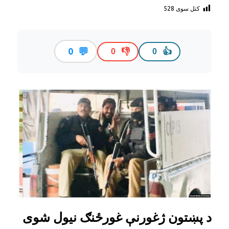
کتل سوی
528
💬
0
👎
👍
0
0
د پښتون ژغورنې غورځنګ نیول شوی