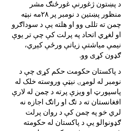
د پښتون ژغورنې غورځنګ مشر
منظور پښتین د نومبر پر ۲۸مه نېټه
چمن ته تللی وو او هلته یې د سوداګرو
او لغړي اتحاد په پرلت کې چې تر یوې
نیمې میاشتې زیاتې ورځې کېږي،
ګډون کړی وو.
د پاکستان حکومت حکم کړی چې د
نومبر له لومړۍ نیټې وروسته خلک له
پاسپورټ او ویزې پرته د چمن له لارې
افغانستان ته د تګ او راتګ اجازه نه
لري خو په چمن کې د روان پرلت
ګډونوالو یې د پاکستان له حکومته