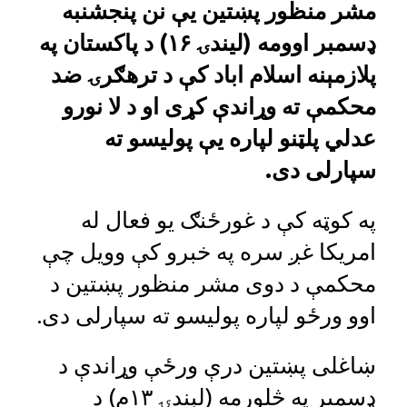
مشر منظور پښتین یې نن پنجشنبه
ډسمبر اوومه (لیندۍ ۱۶) د پاکستان په
پلازمېنه اسلام اباد کې د ترهګرۍ ضد
محکمې ته وړاندې کړی او د لا نورو
عدلي پلټنو لپاره یې پولیسو ته
سپارلی دی.
په کوټه کې د غورځنګ یو فعال له
امریکا غږ سره په خبرو کې وویل چې
محکمې د دوی مشر منظور پښتین د
اوو ورځو لپاره پولیسو ته سپارلی دی.
ښاغلی پښتین درې ورځې وړاندې د
ډسمبر په څلورمه (لېندۍ ۱۳م) د