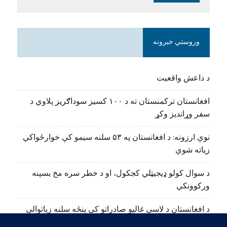
وروستي خبرونه
د داعش واقعیت
افغانستان ترکمنستان ته د ۱۰۰ کسیز سوداګریز پلاوي د
سفر وړاندیز وکړ
نوې ارزونه: د افغانستان په ۵۳ سلنه سیمو کې خوارځواکي
زیاته شوې
د سوال کولو ډیجیټلي کجکول، او د خطر سره مخ بسپنه
ورکوونکي
د افغانستان د لاسي غالیو صادراتو کې پنځه سلنه زیاتوالی
راغلی