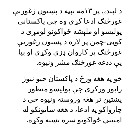
د لېندۍ پر ۱۳مه نېټه د پښتون ژغورنې
غورځنګ ادعا کړې وه چې پاکستاني
پوليسو او ملېشه ځواکونو لومړى د
کوټې-چمن پر لاره د پښتون ژغورنې
غورځنګ پر کاروان ډزې وکړې او بيا
يې ددغه غورځنګ مشر ونیوه.
خو په هغه ورځ د پاکستان جیو نیوز
راپور ورکړی چې پولیسو منظور
پښتین تر هغه وروسته ونیوه چې د
چارواکو په ادعا، د هغه ساتونکو له
امنیتي ځواکونو سره نښته وکړه.