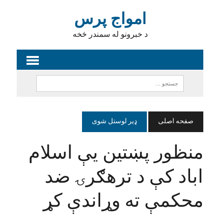
امواج پرس
د خبرونو له سمندر څخه
صفحه اصلی
ډیر لوستل شوی
منظور پښتین یې اسلام
اباد کې د ترهګرۍ ضد
محکمې ته وړاندې کړ