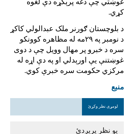
غوښتي چې دغه پرېکړه دې لغوه
کړي.
د بلوچستان ګورنر ملک عبدالولي کاکړ
د نومبر په ۲۹مه له مظاهره کوونکو
سره د خبرو پر مهال وویل چې د دوی
غوښتنې یې اورېدلي او په دې اړه له
مرکزي حکومت سره خبرې کوي.
منبع
لومړی نظر وکړئ
یو نظر پریږدئ