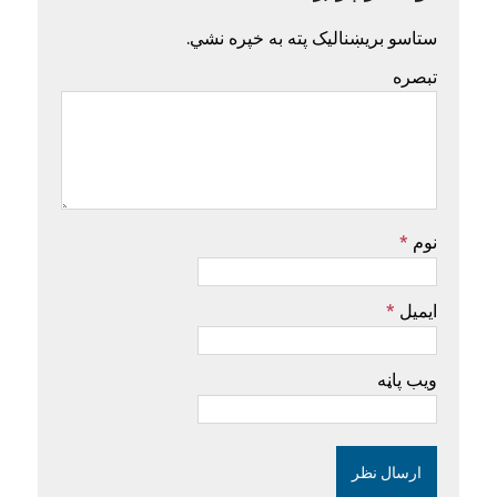
ستاسو بریښنالیک پته به خپره نشي.
تبصره
نوم
*
ایمیل
*
ویب پاڼه