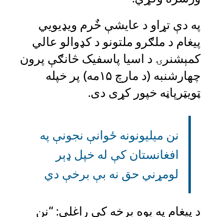
په دې تړاو د عایشې خٌرم ویډیویي
پيغام د ملګرو ملتونو د کډوالو عالي
کمېشنرۍ د اسیا پاسفیک څانګې پرون
چهارشنبه (د مارچ ۱۵مه) پر خپله
ټویټرپاڼه خپور کړی دی.
نن میلیونونه ځوانې نجونې په
افغانستان کې له خپل ډېر
لومړني حق نه بې برخې دي
د پيغام په یوه برخه کې راغلي: “نن