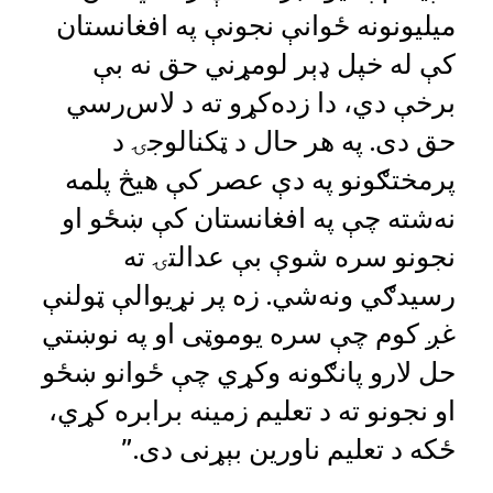
میلیونونه ځوانې نجونې په افغانستان
کې له خپل ډېر لومړني حق نه بې
برخې دي، دا زده‌کړو ته د لاس‌رسي
حق دی. په هر حال د ټکنالوجۍ د
پرمختګونو په دې عصر کې هیڅ پلمه
نه‌شته چې په افغانستان کې ښځو او
نجونو سره شوې بې عدالتۍ ته
رسیدګي ونه‌شي. زه پر نړیوالې ټولنې
غږ کوم چې سره یوموټی او په نوښتي
حل لارو پانګونه وکړي چې ځوانو ښځو
او نجونو ته د تعلیم زمینه برابره کړي،
ځکه د تعلیم ناورین بېړنی دی.”