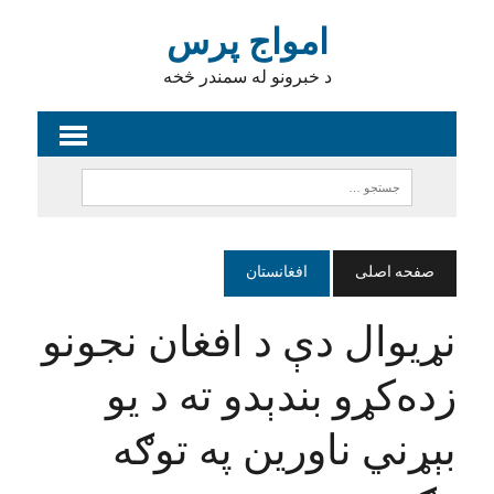
امواج پرس
د خبرونو له سمندر څخه
صفحه اصلی
افغانستان
نړيوال دې د افغان نجونو
زده‌کړو بندېدو ته د يو
بېړني ناورين په توګه