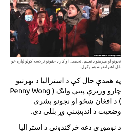
نجونو او مېرمنو د تعليم، تحصيل او کار د حقونو ترلاسه کولو لپاره څو
ځل اعتراضونه هم وکړل.
په همدې حال کې د استرالیا د بهرنیو
چارو وزیرې پیني وانګ ( Penny Wong
) د افغان ښځو او نجونو بشري
وضعیت د اندېښنې وړ بللی دی.
د نوموړې دغه څرګندونې د استرالیا