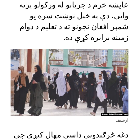
عایشه خرم د جزیاتو له ورکولو پرته
وايي، دې په خپل نوښت سره یو
شمېر افغان نجونو ته د تعلیم د دوام
زمینه برابره کړې ده.
ارشيف
دغه څرګندونې داسې مهال کېږي چې