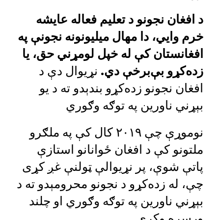
د افغان نجونو د تعلیم فعاله عایشه
خرم وایي، دا مهال میلیونونه نجونې په
افغانستان کې له خپل لومړني حق، یا
زده‌کړو بې‌برخې دي.
نړيوال دې د
افغان نجونو زده‌کړو بندېدو ته د يو
بېړني ناورين په توګه وګوري
نوموړې چې ۲۰۱۹ کال کې په ملګرو
ملتونو کې د افغان ځوانانو استازې
پاتې شوې، پر نړیوالې ټولنې غږ کړی
چې، له زده‌کړو د نجونو محرومېدو ته د
بېړني ناورین په توګه وګوري او چلند
ورسره وکړي.