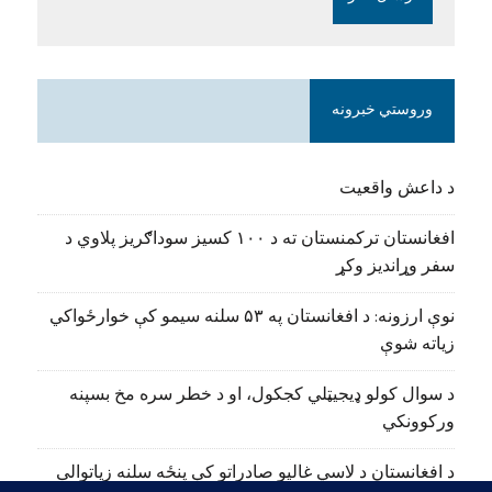
وروستي خبرونه
د داعش واقعیت
افغانستان ترکمنستان ته د ۱۰۰ کسیز سوداګریز پلاوي د
سفر وړاندیز وکړ
نوې ارزونه: د افغانستان په ۵۳ سلنه سیمو کې خوارځواکي
زیاته شوې
د سوال کولو ډیجیټلي کجکول، او د خطر سره مخ بسپنه
ورکوونکي
د افغانستان د لاسي غالیو صادراتو کې پنځه سلنه زیاتوالی