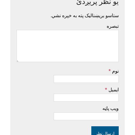
یو نظر پریږدئ
ستاسو بریښنالیک پته به خپره نشي.
تبصره
نوم
*
ایمیل
*
ویب پاڼه