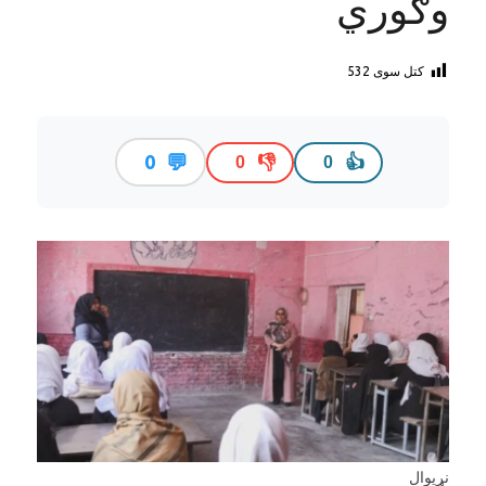
وګوري
کتل سوی
532
💬
0
👎
👍
0
0
نړيوال