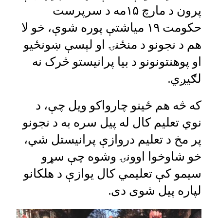
پرون د مارچ ۱۵مه د سرپرست
حکومت ۱۹ میاشتې پوره شوې، خو لا
هم د نجونو د منځنۍ او لېسې ښونځیو
او پوهنتونونو د بیا پرانيستو څرک نه
لګیږي.
که څه هم ځینو چارواکو ویل چې، د
نوي تعلیم کال له پیل سره به د نجونو
پر مخ د تعلیم دروازې پرانيستل شي،
خو شاوخوا اوونۍ وشوه چې سړو
سیمو کې تعلیمي کال یوازې د هلکانو
لپاره پيل شوی دی.