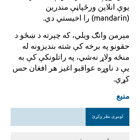
یوې انلاین ورځپاڼې مندرین
(mandarin) را اخیستي دي.
مېرمن وانګ ویلي، که چېرته د ښځو د
حقونو په برخه کې شته بندیزونه له
منځه ولاړ نه‌شي، په راتلونکې کې به
یې د ناوړه عواقبو اغیز هر افغان حس
کړي.
منبع
لومړی نظر وکړئ