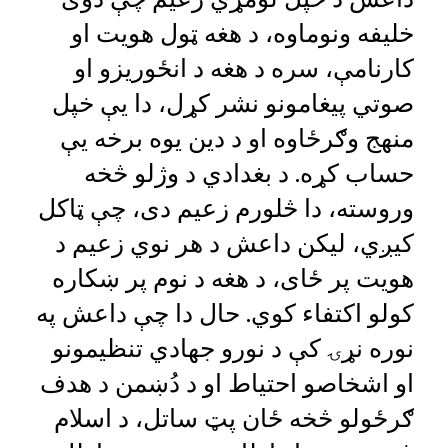
خليفه ونوماوه، د هغه ټول هويت او
کارنامې، سره د هغه د انځوريزو او
صوتي پيغامونو نشر کړل، دا یې خپل
منهج وګرځاوه او د دين يوه برخه یې
حساب کړه. د بغدادي د وژلو څخه
وروسته، دا څلورم زعيم دی، چې ټاکل
کيږي، ليکن داعش د هر نوي زعيم د
هويت پر ځای، د هغه د نوم پر ښکاره
کولو اکتفاء کوي. حال دا چې داعش په
نوره نړۍ کې د نورو جهادي تنظیمونو
او اشخاصو احتياط او د دُښمن د هدف
ګرځولو څخه ځان پټ ساتل، د اسلام