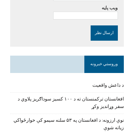
ویب پاڼه
وروستي خبرونه
د داعش واقعیت
افغانستان ترکمنستان ته د ۱۰۰ کسیز سوداګریز پلاوي د
سفر وړاندیز وکړ
نوې ارزونه: د افغانستان په ۵۳ سلنه سیمو کې خوارځواکي
زیاته شوې