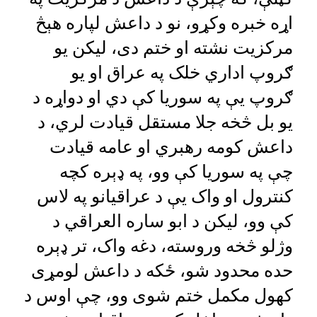
اړه خبره وکړو، نو د داعش لپاره هېڅ
مرکزيت نشته او ختم دی، ليکن يو
ګروپ اداري خلک په عراق او يو
ګروپ یې په سوريا کې دي او دواړه د
يو بل څخه جلا مستقل قيادت لري، د
داعش کومه رهبري او عامه قيادت
چې په سوريا کې وو، په ډېره کچه
کنترول او واک یې د عراقيانو په لاس
کې وو، ليکن د ابو ساره العراقي د
وژلو څخه وروسته، دغه واک، تر ډېره
حده محدود شو، ځکه د داعش لومړی
کهول مکمل ختم شوی وو، چې اوس د