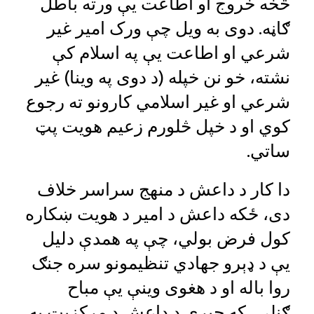
څخه خروج او اطاعت یې ورته باطل
ګاڼه. دوی به ویل چې ورک امير غير
شرعي او اطاعت یې په اسلام کې
نشته، خو نن خپله (د دوی په وينا) غير
شرعي او غير اسلامي کارونو ته رجوع
کوي او د خپل څلورم زعيم هويت پټ
ساتي.
دا کار د داعش د منهج سراسر خلاف
دی، ځکه داعش د امير د هويت ښکاره
کول فرض بولي، چې په همدې دليل
یې د ډېرو جهادي تنظيمونو سره جنګ
روا باله او د هغوی وينې یې مباح
ګڼلې، که چېرې د داعش د مرکزيت په