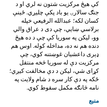
کې هيڅ مرکزيت شتون نه لري او د
جنګ سالارۍ يو باد پکې چليږي. ځينې
کسان لکه؛ عبدالله الرفيعي خپله
برلاسي ښايي، چې دی د عراق والي
وو، ليکن په سوريا کې چې د ده هېڅ
دنده هم نه ده، مداخله کوله. اوس هم
ډېری داعشيان غوښتنه کوي، چې
مرکزيت دې له سوريا څخه منتقل
کړای شي، ليکن د دې مخالفت کيږي؛
ځکه په دې کار سره د شام ولايت په
نامه څانګه مکمل سقوط کوي.
منبع