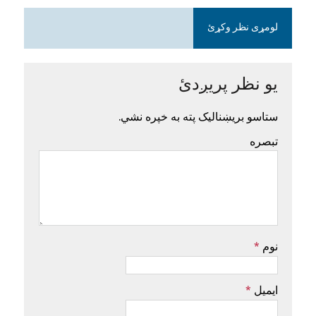
لومړی نظر وکړئ
یو نظر پریږدئ
ستاسو بریښنالیک پته به خپره نشي.
تبصره
نوم
*
ایمیل
*