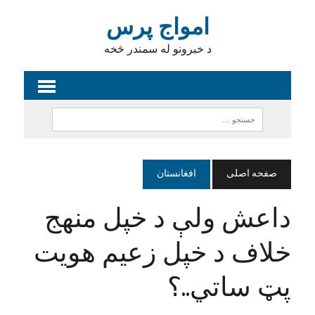
امواج پرس
د خبرونو له سمندر څخه
صفحه اصلی
افغانستان
داعش ولې د خپل منهج
خلاف د خپل زعيم هويت
پټ ساتي..؟