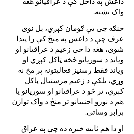
داعش په داخل کې د عراقيانو هغه
واک نشته.
څنګه چې يې ګومان کېږي، بل نوی
عرف چې د داعش په منځ کې را پيدا
شوی، هغه دا چې زعيم د عراقيانو او
وياند د سوريانو څخه ټاکل کېږي او
وياند فقط رسنيز فعاليتونه پر مخ نه
وړي، بلکې د زعيم مرستيال ټاکل
کېږي، تر څو د عراقيانو او سوريانو يا
هم د نورو اجنبيانو تر منځ د واک توازن
برابر وساتي.
او دا هم ثابته خبره ده چې په عراق