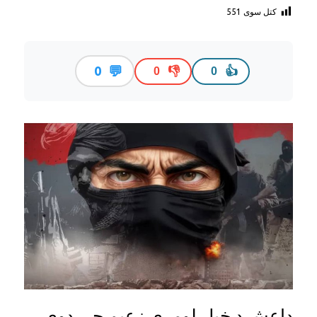
کتل سوی
551
💬
0
👎
👍
0
0
داعش د خپل لومړي زعيم چې دوی