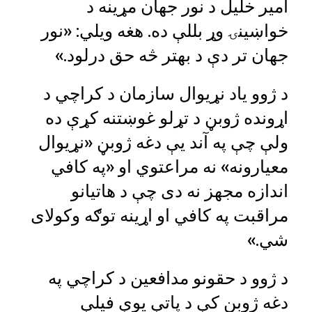
امير خليل د نور جهان مړينه د
خواښينۍ وړ بللې ده. هغه ويلي: «نور
جهان تر دې د بهتر څه حق درلود.»
د ژوو ياد نړيوال سازمان د کراچي د
اړونده ژوبڼ د تړلو غوښتنه کړې ده
ولې چې په آند يې دغه ژوبڼ «نړيوال
معيارونه» نه مراعتوي او «په کافي
اندازه مجهز نه دی چې د هاتيانو
مراقبت په کافي او اړينه توګه وکولای
شي.»
د ژوو د حقونو مدافعين د کراچي په
دغه ژوبڼ کې د پاتې يوې فيلې