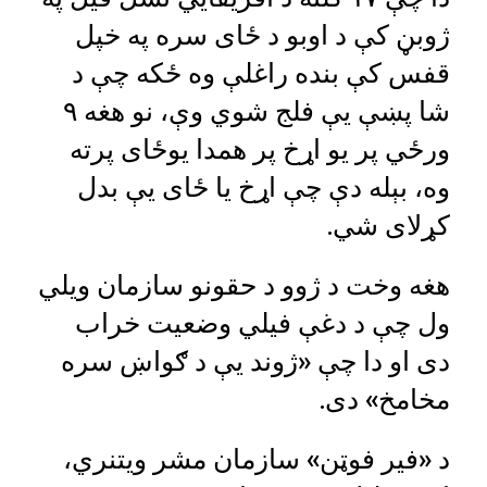
ژوبڼ کې د اوبو د ځای سره په خپل
قفس کې بنده راغلې وه ځکه چې د
شا پښې يې فلج شوي وې، نو هغه ۹
ورځي پر يو اړخ پر همدا يوځای پرته
وه، بېله دې چې اړخ يا ځای يې بدل
کړلای شي.
هغه وخت د ژوو د حقونو سازمان ويلي
ول چې د دغې فيلي وضعيت خراب
دی او دا چې «ژوند يې د ګواښ سره
مخامخ» دی.
د «فير فوټن» سازمان مشر ويتنري،