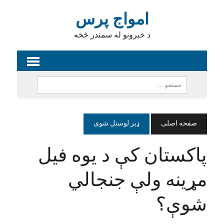
امواج پرس
د خبرونو له سمندر څخه
صفحه اصلی
ډیر لوستل شوی
پاکستان کې د یوه فیل
مړینه ولې جنجالي
شوې؟