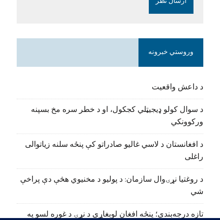
وروستي خبرونه
د داعش واقعیت
د سوال کولو ډیجیټلي کجکول، او د خطر سره مخ بسپنه
ورکوونکي
د افغانستان د لاسي غالیو صادراتو کې پنځه سلنه زیاتوالی
راغلی
د روغتیا نړۍوال سازمان: د پولیو د مخنیوي هڅې دې پراخې
شي
تازه درجه‌بندي؛ پنځه افغان لوبغاړي د نړۍ د غوره لسو په