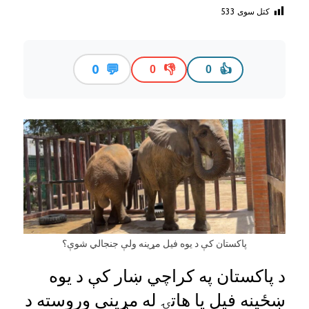
کتل سوی
533
💬
0
👎
👍
0
0
پاکستان کې د یوه فیل مړینه ولې جنجالي شوې؟
د پاکستان په کراچي ښار کې د يوه
ښځینه فیل يا هاتۍ له مړينې وروسته د