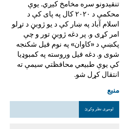
تنقيدونو سره مخامخ کيږي. يوې
محکمې د ۲۰۲۰ کال په پای کې د
اسلام آباد په ښار کې د يو ژوبڼ د تړلو
امر کړی و. پر دغه ژوبڼ تور و چې
پکښې د «کاوان» په نوم فيل شکنجه
شوی و. دغه فيل وروسته په کمبوډيا
کې يوې طبيعي محافظتي سيمې ته
انتقال کړل شو.
منبع
لومړی نظر وکړئ