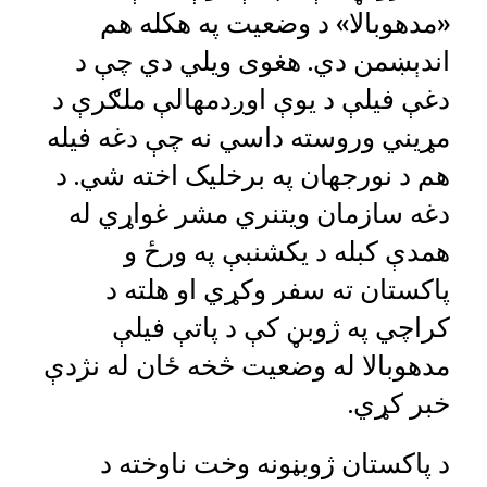
«مدهوبالا» د وضعيت په هکله هم
اندېښمن دي. هغوی ويلي دي چې د
دغې فيلې د يوې اوږدمهالې ملګرې د
مړيني وروسته داسي نه چې دغه فيله
هم د نورجهان په برخليک اخته شي. د
دغه سازمان ويتنري مشر غواړي له
همدې کبله د يکشنبې په ورځ و
پاکستان ته سفر وکړي او هلته د
کراچي په ژوبڼ کې د پاتې فيلې
مدهوبالا له وضعيت څخه ځان له نژدې
خبر کړي.
د پاکستان ژوبڼونه وخت ناوخته د