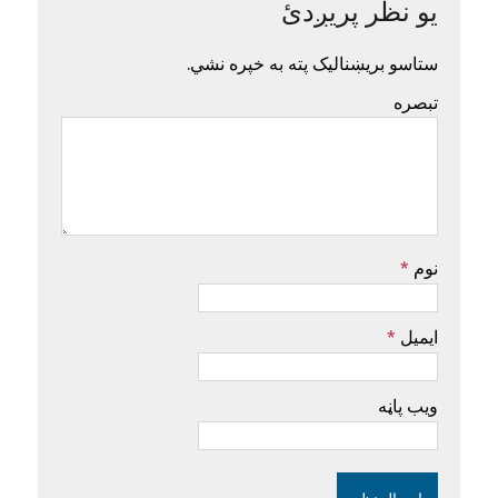
یو نظر پریږدئ
ستاسو بریښنالیک پته به خپره نشي.
تبصره
نوم
*
ایمیل
*
ویب پاڼه