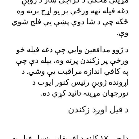
دغه فيله نهه ورځې پر يو اړخ پرته وه
ځکه چې د شا دوې پښې يې فلج شوي
وې.
د ژوو مدافعين وايي چې دغه فيله ځو
ورځې پر زکندن پرته وه، بېله دې چې
په کافي اندازه مراقبت يې وشي. د
اړونده ژوبڼ رئيس کنور ايوب د
نورجهان مړينه تائيد کړې ده.
د فیل اوږد زکندن
دا چې ۱۷ کلنه د افريقايي نسل فيل په