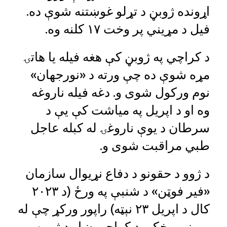
اړونده ژوبڼ د تړلو غوښتنه شوې ده.
فيل د مړيني پر وخت ۱۷ کلنه وه.
د کراچي په ژوبڼ کې هغه فيله يا هاتۍ
مړه شوې ده چې ورته د «نورجهان»
نوم ورکول شوی و. دغه فيله ناروغه
وه او د اپريل په مياشت کې يې د
سرطان د يوې ناروغۍ له کبله عاجل
طبي مراقبت شوی و.
د ژوو د حقونو د دفاع نړيوال سازمان
«فير فوټن» د شنبې په ورځ (د ۲۰۲۳
کال د اپريل ۲۳ نېټه) راپور ورکړ چې له
مړيني مخکې د کراچي ښار د ژوبڼ