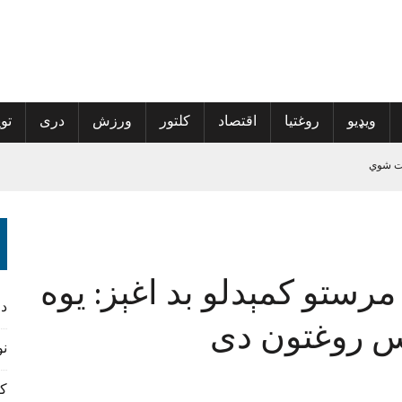
ویډیو
روغتیا
اقتصاد
کلتور
ورزش
دری
توی
 کمپاین پیل کړی
مرستو کمېدلو بد اغېز: یوه
څېړنیز کتاب مخکتنه وشوه
د
یس روغتون دی
نورس
کن