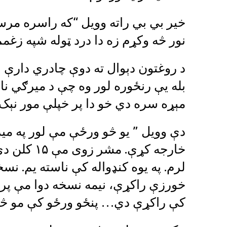
خیر بي بي راته وویل “که راسره مرس
نور څه وکړم زه دا درد ټوله شپه زغم
د روغتون دېوال ته دوې چادري دارې 
بله یې رنځوره لور وه چې د میرګي ن
مېړه سره دي خو دا پر خپلې مور نېک 
دې وویل ” یو څو ورځې مې لور په م
خارجه کړې. 
خورزې راکړې، نیمه نسخه دوا مې پرې 
کې راکړې دي… پنځو ورځو کې مو څه 