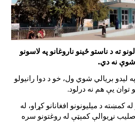
و ته د ناستو ځینو ناروغانو په لاسونو
وې نه دي.
 لیدو بریالي شوي ول، خو د دوا رانیولو
 توان یې هم نه درلود.
ه کمښته د میلیونونو افغانانو کړاو، له
لیب نړیوالې کمېټې له روغتونو سره