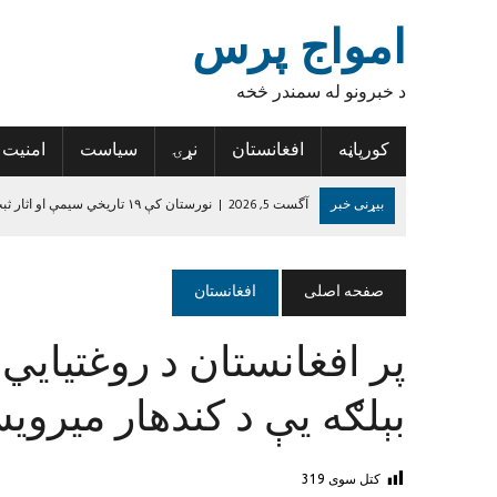
امواج پرس
د خبرونو له سمندر څخه
کورپاڼه
افغانستان
نړۍ
سیاست
امنیت
بیړنی خبر
آگست 5, 2026
|
نورستان کې ۱۹ تاریخي سیمې او اثار ثبت شوي
آگست 5, 2026
|
کندهار کې یوه ځوان د اضافي درسي کتابونو د راټولولو
آگست 5, 2026
|
کونړ کې ۳۶ زلزله‌ځپلو کورنیو ته نوي جوړ شوي کورونه وسپارل شول
صفحه اصلی
افغانستان
آگست 4, 2026
|
نیمروز کې د ورکې شوې ۱۹ کسیزې ډلې د پاتې ۱۴ غړو مړي هم وموندل شول
پر افغانستان د روغتیايي 
آگست 4, 2026
|
هرات کې د راستنېدونکو د ننګونو او فرصتونو په اړه د 
جون 14, 2024
|
د داعش واقعیت
بېلګه یې د کندهار میرو
کتل سوی
319