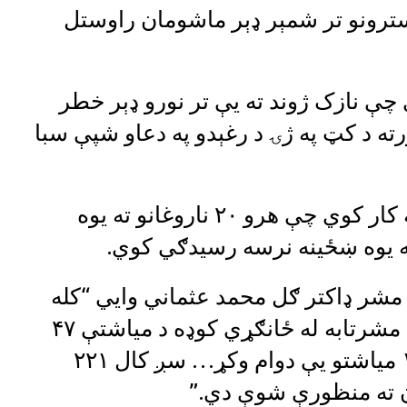
سترونو تر شمېر ډېر ماشومان راوستل
چې نازک ژوند ته یې تر نورو ډېر خطر
ه د کټ په ژۍ د رغېدو په دعاو شپې سبا
میرویس روغتون کې کابو ۳۰۰ ښځینه کار کوي چې هرو ۲۰ ناروغانو ته یوه
ا مشر ډاکتر ګل محمد عثماني وايي “کله
چې آی سي‌آر سي‌مرستې بندې کړې مشرتابه له ځانګړي کوډه د میاشتې ۴۷
میلیون افغانۍ ځانګړې کړې چې تر ۱۰ میاشتو یې دوام وکړ… سږ کال ۲۲۱
ن ته منظورې شوې دي.”