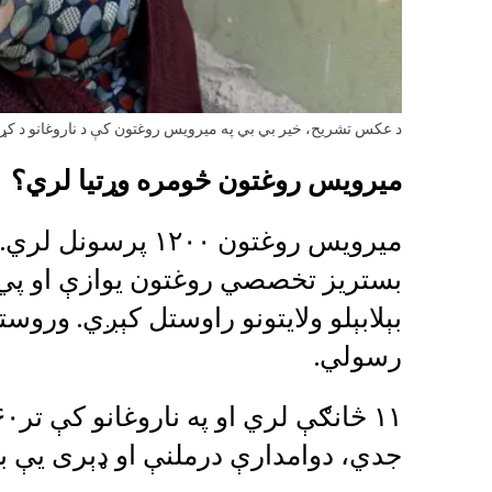
د عکس تشریح، خیر بي بي په میرویس روغتون کې د ناروغانو د کړ
میرویس روغتون څومره وړتیا لري؟
رسولي.
جدي، دوامدارې درملنې او ډېری یې بست