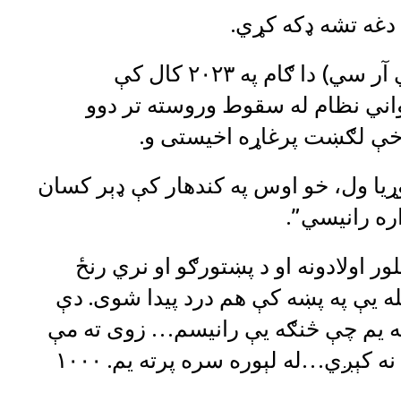
 دغه تشه ډکه کړي.
د سره صلیب نړیوالې کمېټې (آی سي آر سي) دا ګام په ۲۰۲۳ کال کې
اني نظام له سقوط وروسته تر دوو
برخې لګښت پرغاړه اخیستی و.
وړیا ول، خو اوس په کندهار کې ډېر کسان
ره رانیسي”.
ور اولادونه او د پښتورګو او نري رنځ
له یې په پښه کې هم درد پیدا شوی. دې
رانه یم چې څنګه یې رانیسم… زوی ته مې
وایم چې ولاړ شي کار وکړي خو وايې نه کېږي…له لېوره سره پرته یم. ۱۰۰۰