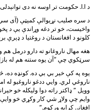
د ا.ا. حکومت تر اوسه نه دی توانېدلی
واخیست، خو تر دغه وړاندې یې د پخو
کلونو د افغانستان د روغتیا د ډېرې 
هغه مهال ناروغانو ته دارو درمل هم 
سرټکوي چې “آن یوه ستنه هم له بازا
یوه په کې خیر بي بي ده. کونډه ده، څل
ناروغي لري. وايي ددغو ناروغیو له ام
وویل ” ډاکتر راته دوا ولیکله خو حی
افغانۍ کرایه ورکوم.”