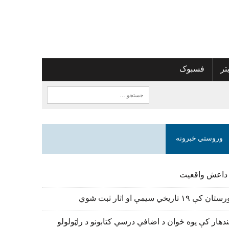
تر
فسبوک
وروستي خبرونه
 داعش واقعیت
تان کې ۱۹ تاریخي سیمې او اثار ثبت شوي
دهار کې یوه ځوان د اضافي درسي کتابونو د راټولولو