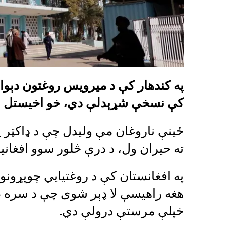
په کندهار کې د میرویس روغتون دېوالون
کې نسخې شړېدلې دي، خو اخیستل ش
ځینې ناروغان مې ولیدل چې د ډاکټر په
ته حیران ول، د درې څلور سوو افغانیو
په افغانستان کې د روغتیايي چوپړونو ل
هغه راهیسې لا ډېر شوی چې د سره ص
خپلې مرستې درولې دي.