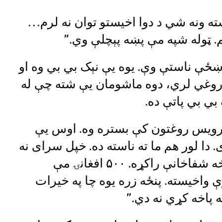
ته ونه شي د دوا اخیستو توان نه لرم…
م. ټوله شپه مې پښه پېچلې وي.”
ښځې ناستې وې. یوه یې نېک بي بي وه او
اروغي لري، دوه ماشومان یې شته چې له
بي بي پاتې ده.
یرویس روغتون کې بستره وه. اوس يې
مشر زوی مې ۱۵ کلن دی. دا لور هم ما ته ناسته ده. خپل سرای نه
لرم. په یوه کنډواله کې ناسته یم. نسخه شفاخانې راکړه. ۵۰۰ افغانۍ مې
واخیسته. پنځه زره یوه چا په خیرات
پاخه کړي نه دي.”