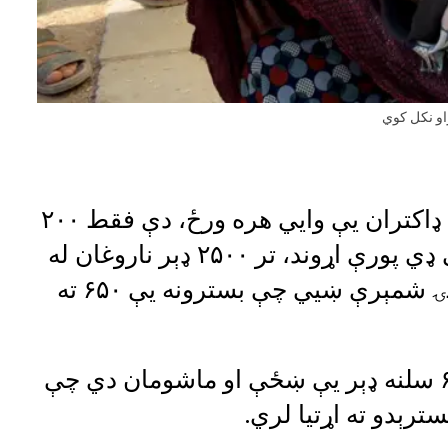
او نکل کوي
میرویس روغتون ۱۲۰۰ پرسونل لري. ډاکتران یې وايي‌ هره ورځ، دې فقط ۲۰۰
بستریز تخصصي روغتون یوازې او پي ډي پورې اړوند، تر ۲۵۰۰ ډېر ناروغان له
بېلابېلو ولایتونو راوستل کېږي. وروستۍ شمېرې ښيي چې بسترونه یې ۶۵۰ ته
۱۱ څانګې لري او په ناروغانو کې تر۶۰ سلنه ډېر یې ښځې او ماشومان دي چې
رېدو ته اړتیا لري.