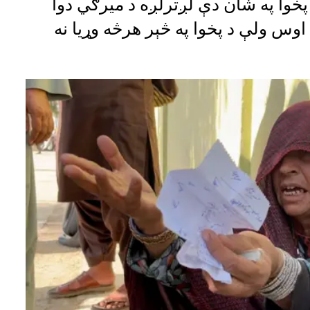
پخوا په شان دې لږترلږه د میرګي دوا
اوس ولې د پخوا په څېر هرڅه وړیا نه