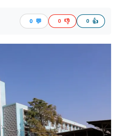
💬
👎
👍
0
0
0