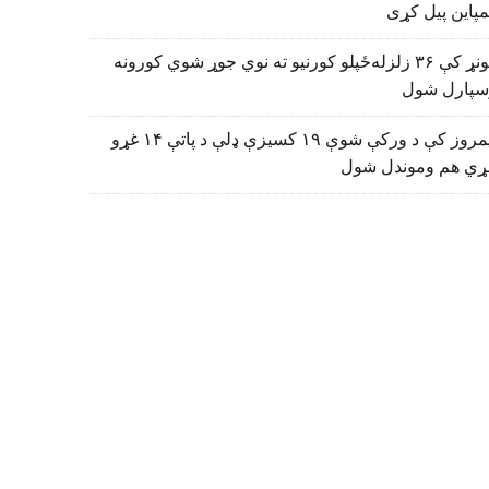
پاین پیل کړی
کونړ کې ۳۶ زلزله‌ځپلو کورنیو ته نوي جوړ شوي کورونه
سپارل شول
نیمروز کې د ورکې شوې ۱۹ کسیزې ډلې د پاتې ۱۴ غړو
ړي هم وموندل شول