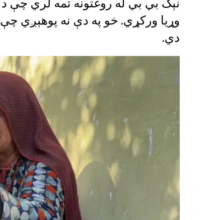
نېک بي بي له روغتونه تمه لري چې د 
وړیا ورکړي. خو په دې نه پوهېږي چې 
دي.