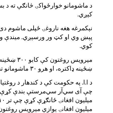
د ماشومانو خوارځواکۍ څانګې ته د ب
کېږي.
نېکمرغه هغه ناروغۍ ځپلی ماشوم دی 
پېښ وي او کټ ور ورسېږي. میندې ورت
کوي.
ښځینه ډاکتره، او هرو ۳۰ ماشومانو ته یوه ښځینه نرسه رسیدګي کوي.
د ا.ا. په حکومت کې د کندهار د روغتی
میلیون افغانۍ یوازې میرویس روغتو