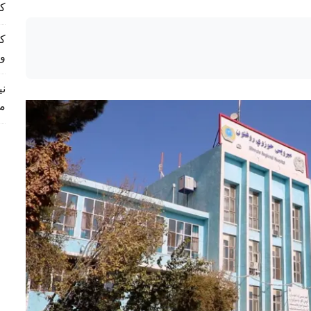
کم
و
م