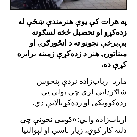
په
هرات کې یوې هنرمندې ښځې له
زده‌کړو او تحصیل څخه لسګونه
بې‌برخې نجونو ته د انځورګرۍ او
میناتورۍ هنر د زده‌کړې زمینه برابره
کړې ده.
ماریا ارباب‌زاده نږدې پنځوس
شاګردانې لري چې ټولې یې
زده‌کوونکې او زده‌کړیالانې دي.
ارباب‌زاده وايي: «کومې نجونې چې
دلته کار کوي، زیار باسي او لېوالتیا