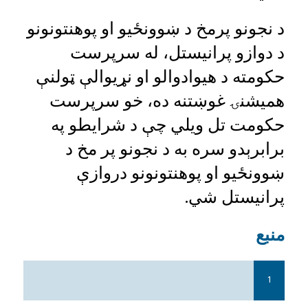
د نجونو پرمخ د ښوونځیو او پوهنتونونو
د دوازو پرانیستل، له سرپرست
حکومته د هیوادوالو او نړیوالې ټولنې
همیشنۍ غوښتنه ده، خو سرپرست
حکومت تل ویلي چې د شرایطو په
برابرېدو سره به د نجونو پر مخ د
ښوونځیو او پوهنتونونو دروازې
پرانیستل شي.
منبع
1