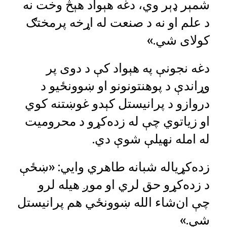
شمېر ډېر وي، دغه هېواد هېڅ وخت نه
د علم او نه د صنعت له اړخه پرمختګ
کولای شي.»
دغه نجونې په هېواد کې د دوی پر
وړاندې د پوهنتونونو او ښوونځیو د
دروازو د پرانیستل کېدو غوښتنه کوي
او زیاتوي چې له زده‌کړو د محرومیت
له امله نهیلې شوې دي.
زده‌کړیاله شبانه طاهري وايي: «ښځې
د زده‌کړو حق لري او موږ هیله لرو
چې ان‌شاء الله ښوونځي هم پرانیستل
شي.»