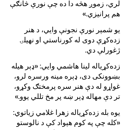
لري، زموږ هڅه دا ده چې نورې څانګې
هم پرانیزي.»
یو شمېر نورې نجونې وايي، د هنر
زده‌کړې دوی له کورناستي او نهیلۍ
ژغورلې دي.
زده‌کړیاله لینا هاشمي وايي: «ډېر هیله
بښوونکی دی، ډېره مینه ورسره لرو،
غواړو له دې هنر سره پرمختګ وکړو،
تر دې مهاله ډېر ښه پر مخ تللي یوو.»
یوه بله زده‌کړیاله زهرا غلامي زیاتوي:
«کله چې په کوم هېواد کې د نالوستو