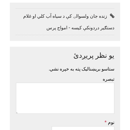
زنده جان ولسوالۍ کې د سیاه آب کلي او غلام
دستګیر دردونکې کیسه - امواج پرس
یو نظر پریږدئ
ستاسو بریښنالیک پته به خپره نشي.
تبصره
نوم
*