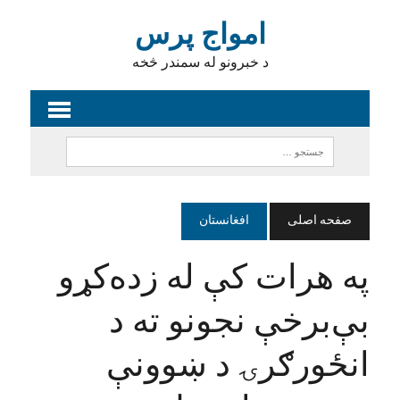
امواج پرس
د خبرونو له سمندر څخه
صفحه اصلی
افغانستان
په هرات کې له زده‌کړو
بې‌برخې نجونو ته د
انځورګرۍ د ښوونې