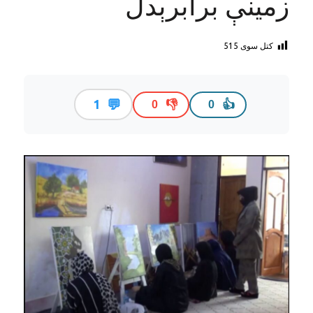
زمینې برابرېدل
کتل سوی
515
💬
1
👎
👍
0
0