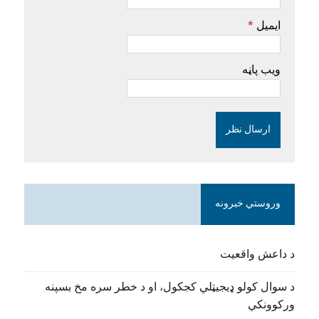
ایمیل
*
ویب پاڼه
وروستي خبرونه
د داعش واقعیت
د سوال کولو ډیجیټلي کجکول، او د خطر سره مخ بسپنه
ورکوونکي