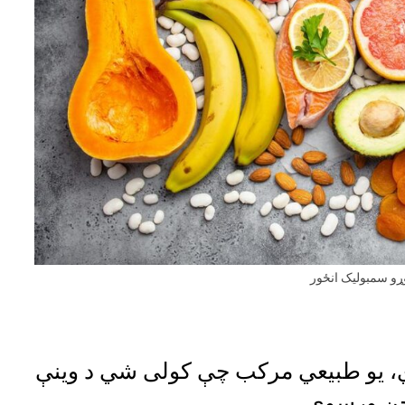
ړو سمبولیک انځور
دي، یو طبیعي مرکب چې کولی شي د وینې
یجن ورسوي.