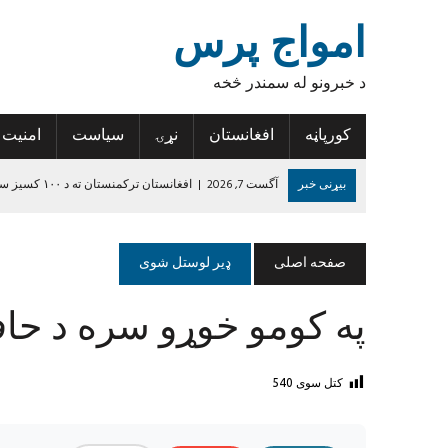
امواج پرس
د خبرونو له سمندر څخه
کورپاڼه
افغانستان
نړۍ
سیاست
امنیت
بیړنی خبر
آگست 7, 2026
|
افغانستان ترکمنستان ته د ۱۰۰ کسیز سوداګریز پلاوي د سفر وړاندیز وکړ
آگست 7, 2026
|
نوې ارزونه: د افغانستان په ۵۳ سلنه سیمو کې خوارځواکي زیاته شوې
آگست 6, 2026
|
د سوال کولو ډیجیټلي کجکول، او د خطر سره مخ بسپن
صفحه اصلی
ډیر لوستل شوی
آگست 6, 2026
|
د افغانستان د لاسي غالیو صادراتو کې پنځه سلنه زیاتو
په کومو خوړو سره د حا
آگست 6, 2026
|
د روغتیا نړۍوال سازمان: د پولیو د مخنیوي هڅې دې 
جون 14, 2024
|
د داعش واقعیت
کتل سوی
540