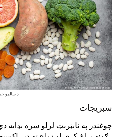
د سالمو خو
سبزیجات
چوغندر په نایټریټ لرلو سره بډايه 
رګونه پراخ کړي او دماغ ته ډیر اکس