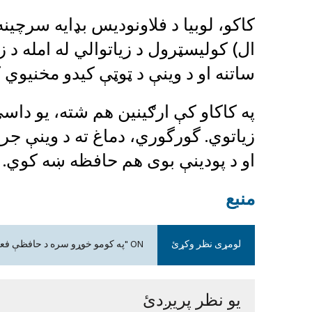
کاکو، لوبیا د فلاونودیس بډایه سرچین
ال) کولیسټرول د زیاتوالي له امله د ز
ساتنه او د وینې د ټوټې کیدو مخنیوي 
په کاکاو کې ارګینین هم شته، یو دا
زیاتوي. گورگوري، دماغ ته د وینې جر
او د پودینې بوی هم حافظه ښه کوي.
منبع
لومړی نظر وکړئ
ON "په کومو خوړو سره د حافظې فعالیت زيات کړو؟"
یو نظر پریږدئ