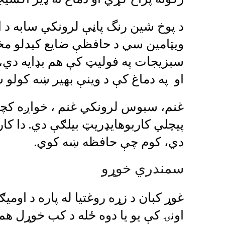
د پوخ شين رنگ پاڼې لرونکي سابه د 
ویټامین سي د حافظې ضایع کيدلو مخ
سبزیجات په فولیټ کې هم بډایه دي،
او په دماغ کې د وینې بهير ښه کولو
غنم، سبوس لرونکي غنم ، خواږه کچالو
پیچلي کاربوهایډریټ بیلګې دي. دا کار
دي، کوم چې حافظه ښه کوي.
سمندري خوړو
اونۍ کې یو یا دوه ځله د کب خوړل ه