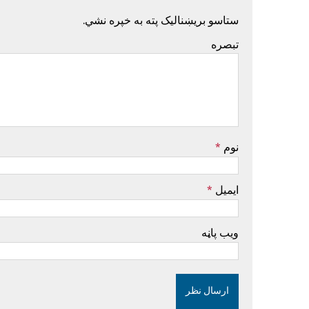
ستاسو بریښنالیک پته به خپره نشي.
تبصره
نوم
*
ایمیل
*
ویب پاڼه