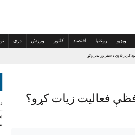
ویډیو
روغتیا
اقتصاد
کلتور
ورزش
دری
توی
ه ورکوونکي
الی راغلی
فظې فعالیت زيات کړو؟
پراخې شي
د
سف