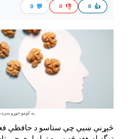
💬
👎
👍
0
0
0
په کومو خوړو سره د
څېړنې ښیې چې ستاسو د حافظې فعالی
توگه له هغه څه سره تړاو لري چې تا