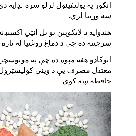
انګور په پولیفینول لرلو سره بډایه د
ښه وړتیا لري.
هندواڼه د لایکوپین یو بل انټي اکسیډ
سرچینه ده چې د دماغ روغتیا له پاره ا
ایوکاډو هغه مېوه ده چې په مونوسچ
معتدل مصرف یې د وینې کولیسټرول 
حافظه ښه کوي.