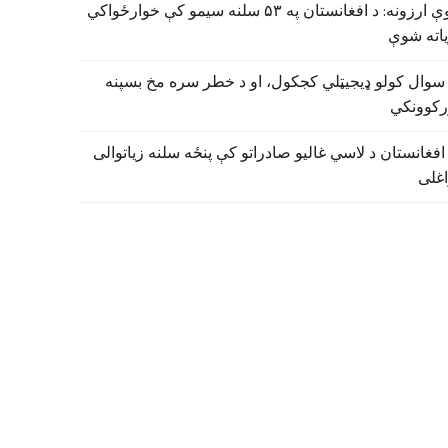
نوې ارزونه: د افغانستان په ۵۳ سلنه سیمو کې خوارځواکي
اته شوې
سوال کولو ډیجیټلي کجکول، او د خطر سره مخ بسپنه
رکوونکي
افغانستان د لاسي غالیو صادراتو کې پنځه سلنه زیاتوالی
اغلی