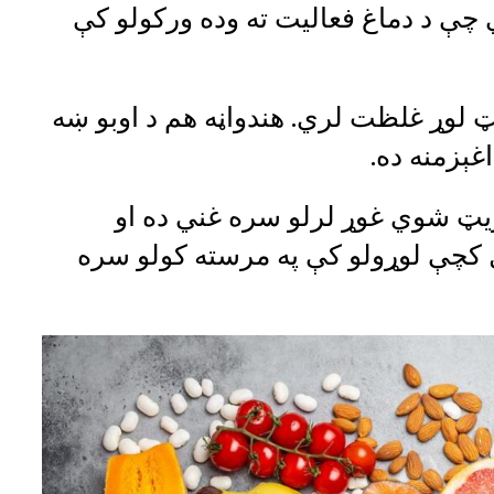
ي چې د دماغ فعالیت ته وده ورکولو کې
نټ لوړ غلظت لري. هندواڼه هم د اوبو ښه
غېزمنه ده.
ریټ شوي غوړ لرلو سره غني ده او
کچې لوړولو کې په مرسته کولو سره