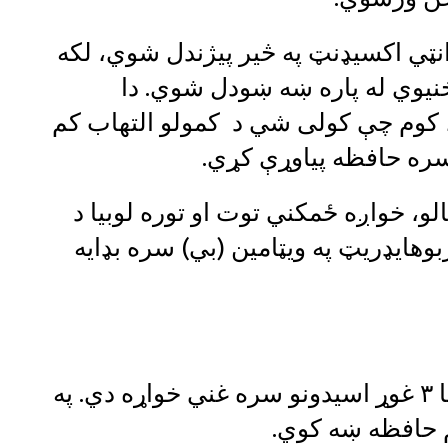
انټي اکسیډنټ په څیر پیژندل شوي، لکه
نيوي له پاره ښه ښودل شوي. دا
 کوم چې کولی شي د کمولو التهاب کم
 سره حافظه پياوړې کړي.
، خواږه ځمکني توت او توره لوبیا د
بوهایډریټ په ویټامین (بي) سره بډایه
غوړ کبان د زړه روغتیا له پاره د اومیګا ۳ غوړ اسیدونو سره غني خواړه دي. په
م حافظه ښه کوي.