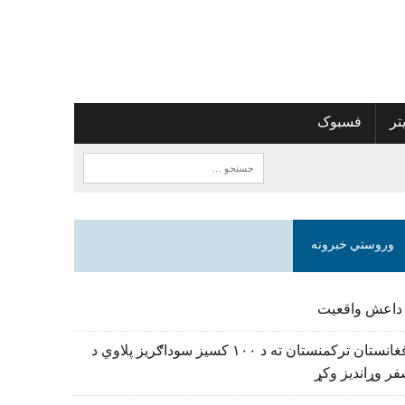
تر
فسبوک
وروستي خبرونه
 داعش واقعیت
افغانستان ترکمنستان ته د ۱۰۰ کسیز سوداګریز پلاوي د
ر وړاندیز وکړ