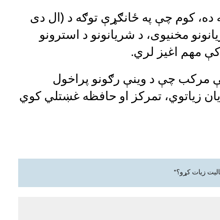
ه ده، کوم چې په ځانګړې توګه د (ال دی
یانونو مخنیوی، د شریانونو د استرونو
کې مهم اغيز لري.
سې مرکب چې د وینې رګونو پراخول
یان زیاتوي، تمرکز او حافظه غښتلي کوي