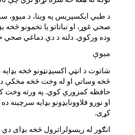
د طبي ایکسپریس په وینا، د میوو، سبزی
صحي غوړ، او نباتاتو یا تخمونو څخه ب
وده ورکوي. دلته د دې دماغي صحي خو
ميوې
شاتوت د انټي اکسیډنټونو څخه بډایه
څخه وساتي او له وخت څخه مخکې د
حافظه کمزورې کوي. په ورته وخت کې،
او نورو فلاوونایډونو بډایه سرچینه 
کړی.
انګور له ریسولراترول څخه بډای دي