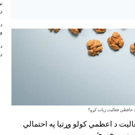
زی
د 
و
د 
ر
 حافظې فعالیت زيات کړو؟
ت د اعظمي کولو وړتیا په احتمالي
سو یې خورئ.