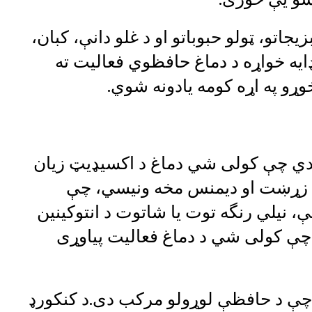
جاتو، ټولو حبوباتو او د غلو دانې، کبان،
ډایه خواړه د دماغ حافظوي فعالیت ته
ړو په اړه کومه يادونه شوي.
 دي چې کولی شي دماغ د اکسیډیټ زیان
 زړښت او ديمنس مخه ونیسي، چې
 نیلي رنگه توت یا شاتوت د انتوکینین
ده چې کولی شي د دماغ فعالیت پياوړی
 چې د حافظې لوړولو مرکب دی.د کنکورډ