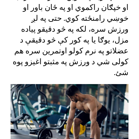
او خپګان راکموي او په ځان باور او
خوښي رامنځته کوي. حتی په لږ
ورزش سره، لکه په څو دقیقو پیاده
مزل، یوګا یا په کور کې څو دقیقې د
عضلاتو په نرم کولو اوتمرین سره هم
کولی شي د ورزش په مثبتو اغیزو پوه
شئ.