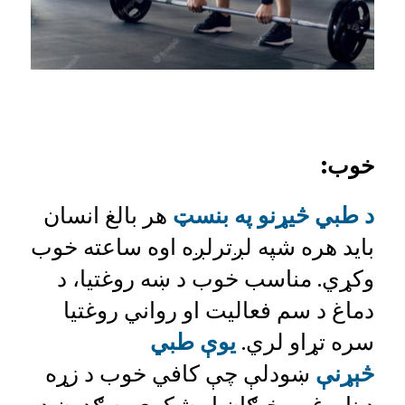
خوب:
د طبي څیړنو په بنسټ
هر بالغ انسان
باید هره شپه لږترلږه اوه ساعته خوب
وکړي. مناسب خوب د ښه روغتیا، د
دماغ د سم فعالیت او رواني روغتیا
سره تړاو لري.
یوې طبي
څېړنې
ښودلې چې کافي خوب د زړه