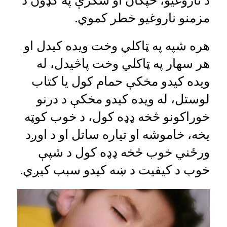
د ناروغیو، خپګان او شکرې په ګډون د
مزمنو ناروغیو خطر کموي.
هره شپه په ټاکلي وخت ويده کيدل او
هر سهار په ټاکلي وخت پاڅيدل، له
ويده کيدو مخکې حمام کول يا کتاب
لوستل، له ويده کيدو مخکې د درنو
خوراکونو څخه ډډه کول، د خوب کوټه
يخه، خاموشه او تياره ساتل او د اوږد
ورځني خوب څخه ډډه کول د شپې
خوب د کیفیت د ښه کیدو سبب کیږي.