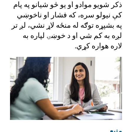
ذکر شویو موادو او یو څو شیانو په پام
کې نیولو سره، که فشار او ناخوښي
په بشپړه توګه له منځه لاړ نشي، لږ تر
لږه به کم شي او د خوښۍ لپاره به
لاره هواره کړي.
منبع