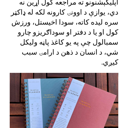
اپليکېشنونو ته مراجعه کول اړين نه
دي، يوازې د اوونۍ کارونه لکه له ډاکټر
سره ليده کاته، سودا اخيستل، ورزش
کول او يا د دفتر او سوداګريزو چارو
سمبالول چې په یو کاغذ پاڼه وليکل
شي، د انسان د ذهن د ارامۍ سبب
کیږي.