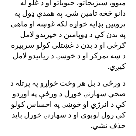
میوو، سبزیجاتو، حبوباتو او د غلو له
دانو څخه تامین شي. په همدې ډول په
پروټین بډایه خواړه لکه غوښه او ماهي
په بدن کې د ډوپامین د خپریدو لامل
ګرځي او د بدن د غښتلي کولو سربیره
د ښه تمرکز او د خوښۍ د زیاتیدو لامل
کیږي.
د ورځې د بل هر وخت خواړو په پرتله د
صحي سهارنۍ خوړل د ورځې په اوږدو
کې د انرژي او خوښۍ په احساس کولو
کې رول لوبوي او د سهارنۍ خوړل باید
حذف نشي.