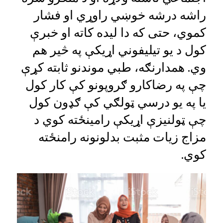
راشه درشه خوښي راوړي او فشار
کموي، حتی که دا لیده کاته او خبرې
کول د یو تیلیفوني اړیکې په څیر هم
وي. همدارنګه، طبي موندنو ثابته کړې
چې په رضاکارو ګروپونو کې کار کول
یا په یو درسي ټولګي کې ګډون کول
چې ټولنیزې اړیکې رامینځته کوي د
مزاج زیات مثبت بدلونونه رامنځته
کوي.