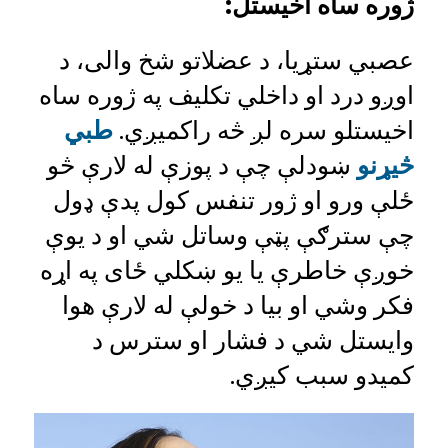
ژوره ساه اخیستل
:
عصبي ستړیا، د عضلاتو شخ والی، د
اوږو درد او داخلي تکلیف په ژوره ساه
اخیستلو سره لږ څه راکمیږي.
طبي
څیړنو
ښودلې چې د پوزې له لارې څو
ځلې ورو او ژور تنفس کول پدې ډول
چې سترګې پټې وساتل شي او د یوې
خوږې خاطرې یا یو ښکلي ځای په اړه
فکر وشي او بیا د خولې له لارې هوا
وایستل شي د فشار او سترس د
کمیدو سبب کیږي.