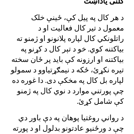
کلنی یاداښت
د هر کال په پیل کې، ځینې خلک
معمول د تیر کال فعالیت او د
راتلونکي کال لپاره پلانونو او ژمنو ته
بیاکتنه کوي. خو د تېر کال د کړنو په
بیاکتنه او ارزونه کې باید پر ځان سخته
تیره نکړئ، ځکه د نیمګړتیاوو د سمولو
لپاره بل کال په مخکې دی. دا غوره ده
چې پورتني موارد د نوي کال په ژمنو
کې شامل کړئ.
د رواني روغتیا پوهان په دې باور دي
چې د ورځنيو عادتونو بدلول او د پورته