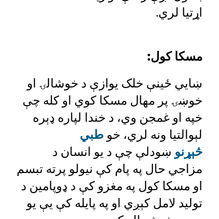
اړتیا لري.
مسکا کول
:
ښایي ځینې خلک یوازې د خوشالۍ او
خوښۍ پر مهال مسکا کوي او کله چې
خپه او غمجن وي، د خندا لپاره ډېره
لېوالتیا ونه لري، خو
طبي
څېړنو
ښودلې چې د یو انسان د
مزاجي حال په پام کې نیولو پرته تبسم
او مسکا کول په مغزو کې د ډوپامین د
تولید لامل کېږي او په پایله کې یې یو