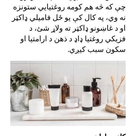
چې که څه هم کومه روغتیايي ستونزه
نه وي، په کال کې یو ځل فامیلي ډاکټر
او د غاښونو ډاکټر ته ولاړ شئ، د
فزیکي روغتیا ډاډ د ذهن د ارامتیا او
سکون سبب کیږي.