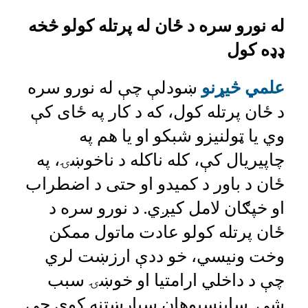
له نورو سره د ځان له پرتله کولو څخه
ډډه کول
علمي څیړنو
ښودلې چې له نورو سره
د ځان پرتله کول، که د کار په ځای کې
وي یا ټولنیزو شبکو او یا هم په
چاپیریال کې، کله ناکله د ناخوښۍ، په
ځان د باور د کمیدو او حتی د اضطراب
او خپګان لامل کیږي. د نورو سره د
ځان پرتله کولو عادت ماتول ممکن
وخت ونیسي، خو ددې ارزښت لري
چې د داخلي ارامتیا او خوښۍ سبب
شي. ساینسپوهان سپارښتنه کوي چې