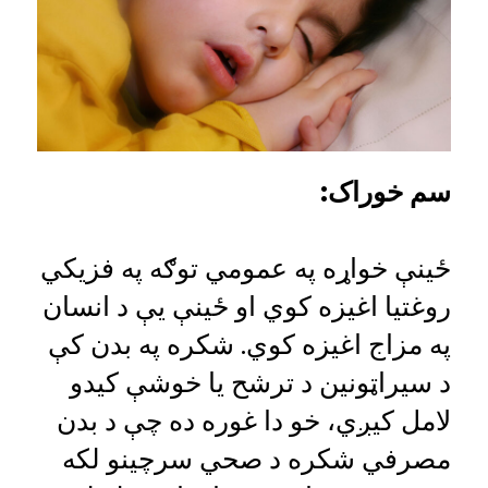
سم خوراک
:
ځینې خواړه په عمومي توګه په فزیکي
روغتیا اغیزه کوي او ځینې یې د انسان
په مزاج اغیزه کوي. شکره په بدن کې
د سیراټونین د ترشح یا خوشې کیدو
لامل کیږي، خو دا غوره ده چې د بدن
مصرفي شکره د صحي سرچینو لکه