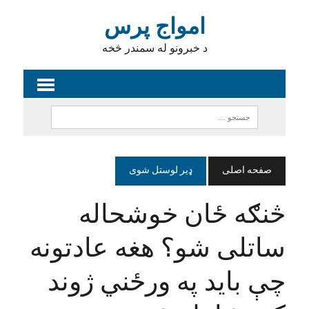
امواج پرس
د خبرونو له سمندر څخه
صفحه اصلی
ډیر لوستل شوی
څنګه ځان خوشحاله
ساتلی شو؟ هغه عادتونه
چې باید په ورځني ژوند