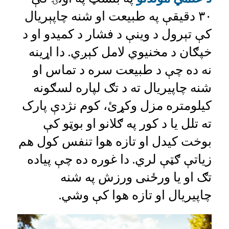
۳۰ دقیقې په طبیعت او شنه چاپېریال
کې تېرول د وینې د فشار د کمیدو او د
خپګان د مخنیوي لامل کېږي. دا اړینه
نه ده چې د طبیعت سره د تماس او
شنه چاپیریال ته د تګ لپاره لسګونه
کیلومتره مزل وکړئ، کوم نژدې پارک
ته تلل یا د کور په ګلانو او بوټو کې
بوخت کیدل او تازه هوا تنفس کول هم
زیاتې ګټې لري. دا غوره ده چې پیاده
تګ او یا ورځنی ورزش په شنه
چاپیریال او تازه هوا کې وشي.