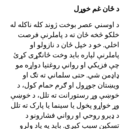
د ځان غم خوړل
د اوسني عصر بوخت ژوند کله ناکله له
خلکو څخه ځان ته د پاملرنې فرصت
اخلي. خو د خپل ځان د نازولو او
پاملرنې لپاره باید وخت ځانګړی کړئ
چې فزیکي او رواني روغتیا دواړه مو
ډاډمن شي. حتی سلماني ته تګ او
ویښتان جوړول او ګرم حمام کول، د
خوښې وړ رستورانت ته تلل، د خوښې
وړ خواړو پخول یا سینما یا پارک ته تلل
د ډیرو روحي او رواني فشارونو د
تسکین سبب کیږي. باید په یاد ولرو