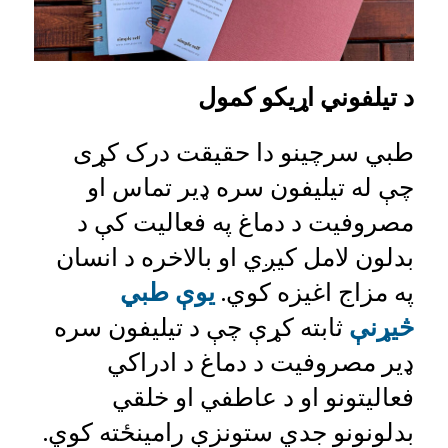
د تیلفوني اړیکو کمول
طبي سرچینو دا حقیقت درک کړی
چې له تیلیفون سره ډیر تماس او
مصروفیت د دماغ په فعالیت کې د
بدلون لامل کیږي او بالاخره د انسان
په مزاج اغیزه کوي.
یوې طبي
څیړنې
ثابته کړې چې د تیلیفون سره
ډیر مصروفیت د دماغ د ادراکي
فعالیتونو او د عاطفي او خلقي
بدلونونو جدي ستونزې رامینځته کوي.