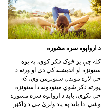
د ارواپوه سره مشوره
کله چې یو څوک فکر کوي، په یوه
ستونزه او اندیښنه کې دی او ورته د
حل لاره موندل ستونزمن وي، که
پورته ذکر شوي میتودونه دا ستونزه
حل نکړي، باید د ارواپوه سره مشوره
وشي. دا باید په یاد ولرئ چې د ډاکټر