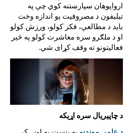
ارواپوهان سپارښتنه کوي چې په
تیلیفون د مصروفیت یو اندازه وخت
باید د مطالعې، فکر کولو، ورزش کولو
او د ملګرو سره معاشرت کولو په څیر
فعالیتونو ته وقف کړای شي.
د چاپیریال سره اړیکه
د علمي موندنو
په بنسټ په اونۍ کې