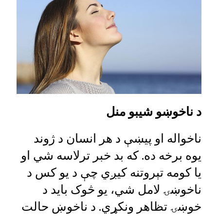
د ناخوښو شیبو منل
ناخواله او پیښې د هر انسان د ژوند
یوه برخه ده. که بد خبر ترلاسه شي او
یا کومه تېروتنه کیږي چې د یو کس د
ناخوښۍ لامل شي، یو څوک باید د
خوښۍ تظاهر ونکړي. د ناخوښ حالت