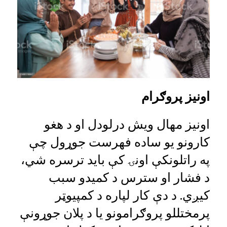
اونیز پروګرام
اونیز مهال ویش درلودل او د هغو
کارونو یو ساده فهرست جوړول چې
په راتلونکې اونۍ کې باید ترسره شي،
د فشار او سترس د کمیدو سبب
کیږي. د دې کار لپاره د کمپيوټر
پرمختللو پروګرامونو يا د پلان جوړونې