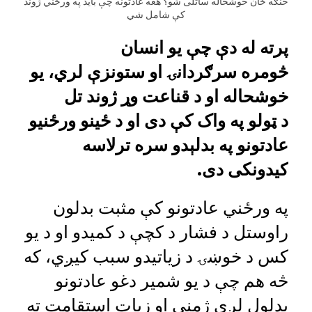
څنګه ځان خوشحاله ساتلی شو؟ هغه عادتونه چې باید په ورځني ژوند
کې شامل شي
پرته له دې چې
یو
انسان
څومره
سرګردانۍ
او ستونزې لري، یو
خوشحاله او
د قناعت وړ
ژوند تل
د
ټولو په واک کې دی
او د ځینو ورځنيو
عادتونو په
بدلېدو سره
ترلاسه
کید
ونکی دی
.
په ورځني عادتونو کې مثبت بدلون
راوستل د فشار د کچې د کمیدو او د یو
کس د خوښۍ د زیاتیدو سبب کیږي، که
څه هم چې د یو شمیر دغو عادتونو
بدلول لږې ژمنې او زیات استقامت ته