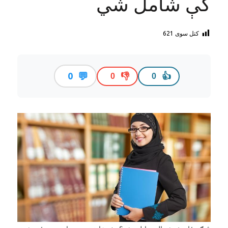
کې شامل شي
کتل سوی
621
💬
0
👎
👍
0
0