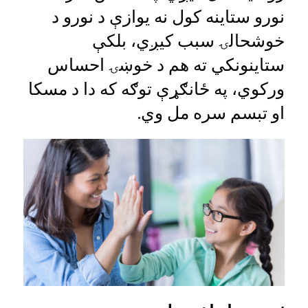
نورو ستاینه کول نه یوازې د نورو د
خوشحالۍ سبب کیږي، بلکې
ستاینونکي ته هم د خوښۍ احساس
ورکوي، په ځانګړې توګه که دا د مسکا
او تبسم سره مل وي.