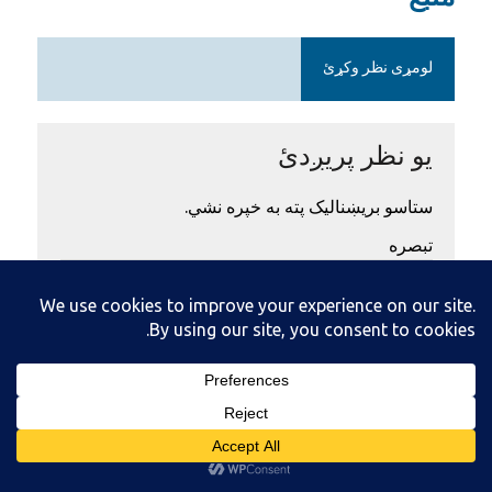
لومړی نظر وکړئ
یو نظر پریږدئ
ستاسو بریښنالیک پته به خپره نشي.
تبصره
نوم
*
ایمیل
*