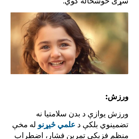
سړی خوشحاله کوي.
ورزش
:
ورزش یوازې د بدن سلامتیا نه
تضمینوي بلکې د
علمي څیړنو
له مخې
منظم فزیکي تمرین فشار، اضطراب