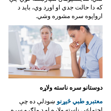
که دا حالت جدي او اوږد وي، باید د
ارواپوه سره مشوره وشي.
دوستانو سره ناسته ولاړه
معتبرو طبي څیړنو
ښودلې ده چې
اجتماعي ناسته ولاړه او د ملګرو سره