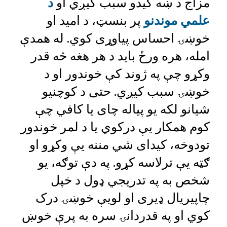
مزاج د ښه کیدو سبب کیږي او
د
علمي موندنو
پر بنسټ، د امید او
خوښۍ احساس پیاوړی کوي. له همدې
امله، هره ورځ باید د هر هغه څه قدر
وکړو چې په ژوند کې خوندور او د
خوښۍ سبب کیږي. حتی د کوچنيو
شیانو لکه یو پیاله چای یا کافي چې
کوم همکار یې درکوي یا د لمر خوندور
تودوخه، کیدای شي مننه یې وکړو او
ګټه یې ترلاسه کړو. په دې توګه، یو
شخص به په تدریجي ډول د خپل
چاپیریال ډیری او لویې خوښۍ درک
کوي او په قدردانۍ سره به پرې خوښ