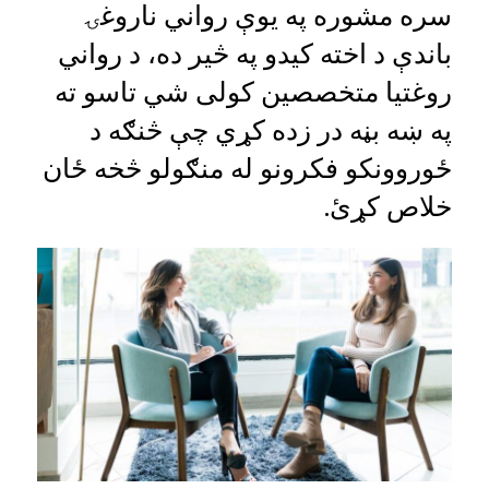
سره مشوره په یوې رواني ناروغۍ
باندې د اخته کیدو په څیر ده، د رواني
روغتیا متخصصین کولی شي تاسو ته
په ښه بڼه در زده کړي چې څنګه د
ځوروونکو فکرونو له منګولو څخه ځان
خلاص کړئ.