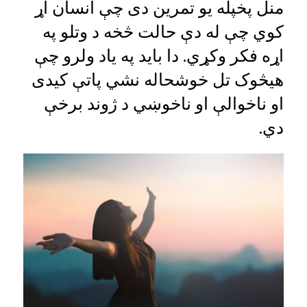
منل پخپله یو تمرین دی چې انسان اړ
کوي چې له دې حالت څخه د وتلو په
اړه فکر وکړي. دا باید په یاد ولرو چې
هیڅوک تل خوشحاله نشي پاتې کیدی
او ناخوالې او ناخوښي د ژوند برخې
دي.