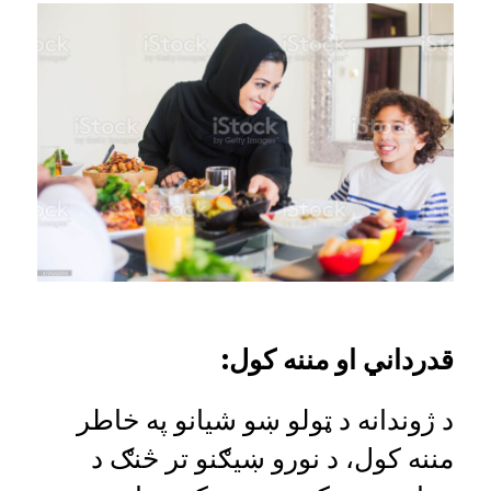
قدرداني او مننه کول:
د ژوندانه د ټولو ښو شیانو په خاطر
مننه کول، د نورو ښیګنو تر څنګ د