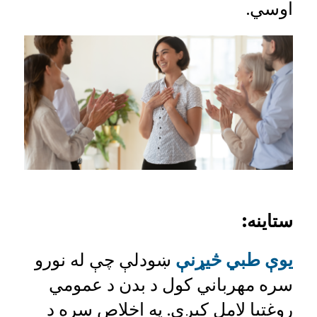
اوسي.
ستای
نه
:
یوې طبي څیړنې
ښودلې چې له نورو
سره مهرباني کول د بدن د عمومي
روغتیا لامل کیږي. په اخلاص سره د