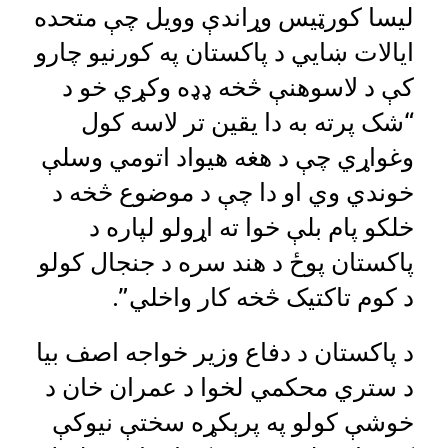
لیسا کورټیس وړاندې وویل چې متحده
ایالات ښایي د پاکستان په کورنیو چارو
کې د لاسوهنې څخه ډډه وکړي خو د
“شک پرته به دا یقین تر لاسه کول
وغواړي چې د هغه هیواد اتومي وسلې
خوندي وي او دا چې د موضوع څخه د
خلکو پام بلې خوا ته اړولو لپاره د
پاکستان پوځ د هند سره د جنجال کولو
د کوم تاکتیک څخه کار واخلي”.
د پاکستان د دفاع وزیر خواجه اصف بیا
د ستري محکمي لخوا د عمران خان د
خوشې کولو په پرېکړه سختې نیوکې