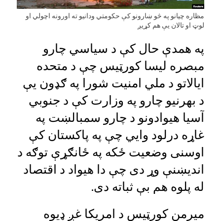
مظاره چیانو په څو ښارونو کې حکومتي ودانیو ته اورونه اچولي او
لوټ او تالان یې هم کړیږ
په همدې حال کې د سیاسي چارو
مبصره لیسا کورټیس چې د متحده
ایالاتو د ملي امنیت شورا په ګډون یې
د بهرنیو چارو په وزارت کې د جنوبي
آسیا هیوادونو د چارو سمبالښت په
غاړه درلود وایي چې په پاکستان کې
اوسنی وضعیت ځکه په ځانګړې توګه د
اندیښنې وړ دی چې دا هیواد د اقتصاد
له پلوه هم بې ثباته دی.
میرمن کورټیس د امریکا غږ ډیوه