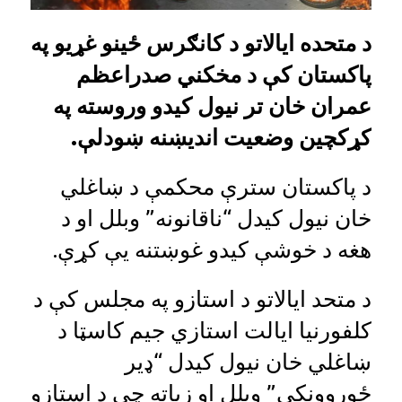
د متحده ایالاتو د کانګرس ځینو غړیو په
پاکستان کې د مخکني صدراعظم
عمران خان تر نیول کیدو وروسته په
کړکچین وضعیت اندیښنه ښودلې.
د پاکستان سترې محکمې د ښاغلي
خان نیول کیدل “ناقانونه” وبلل او د
هغه د خوشې کیدو غوښتنه یې کړې.
د متحد ایالاتو د استازو په مجلس کې د
کلفورنیا ایالت استازي جیم کاسټا د
ښاغلي خان نیول کیدل “ډیر
ځوروونکي” وبلل او زیاته چې د استازو