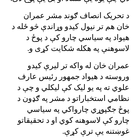
د تحریک انصاف ګوند مشر عمران
خان هم تر نیول کیدو وړاندې څو ځله د
هیواد په سیاسي چارو کې د پوځ د
لاسوهنې په هکله شکایت کړی و.
عمران خان له واکه تر لیرې کیدو
وروسته د هیواد جمهور رئیس عارف
علوي ته په یو لیک کې لیکلي و چې د
نظامي استخباراتو د مشر په ګډون د
پوځ جګپوړي چارواکي په سیاسي
چارو کې لاسوهنه کوي او د تحقیقاتو
غوښتنه یې ترې کړې.