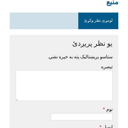
منبع
لومړی نظر وکړئ
یو نظر پریږدئ
ستاسو بریښنالیک پته به خپره نشي.
تبصره
نوم
*
ایمیل
*