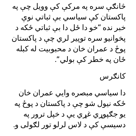
څانګې سره په مرکې کې وویل چې په
پاکستان کې سیاسي بې ثباتي نوې
خبر نده “خو دا ځل دا بې ثباتي ځکه د
پخوانیو سره توپیر لري چې د پاکستان
پوځ د عمران خان د محبوبیت له کبله
ځان په خطر کې بولي”.
کانګرس
دا سیاسي مبصره وایي عمران خان
ځکه نیول شو چې د پاکستان د پوځ په
یو جګپوړي غړي یې د خپل ترور په
دسیسې کې د لاس لرلو تور لګولی و.