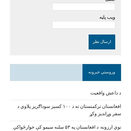
ویب پاڼه
وروستي خبرونه
د داعش واقعیت
افغانستان ترکمنستان ته د ۱۰۰ کسیز سوداګریز پلاوي د
سفر وړاندیز وکړ
نوې ارزونه: د افغانستان په ۵۳ سلنه سیمو کې خوارځواکي