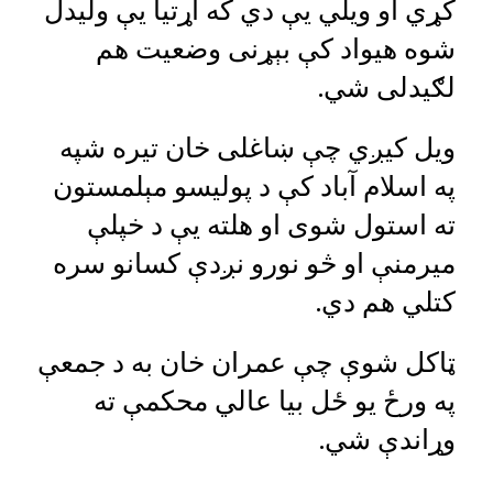
کړي او ویلي یې دي که اړتیا یې ولیدل
شوه هیواد کې بېړنی وضعیت هم
لګیدلی شي.
ویل کیږي چې ښاغلی خان تیره شپه
په اسلام آباد کې د پولیسو مېلمستون
ته استول شوی او هلته یې د خپلې
میرمنې او څو نورو نږدې کسانو سره
کتلي هم دي.
ټاکل شوې چې عمران خان به د جمعې
په ورځ یو ځل بیا عالي محکمې ته
وړاندې شي.