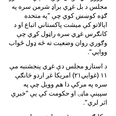
مجلس د بل غړي براډ شرمن سره په
ګډه کوښښ کوي چې “په متحده
ایالاتو کې میشت پاکستاني اتباع او د
کانګرس غړي سره راټول کړي چې
وګوري روان وضعیت ته څه ډول ځواب
ووایي”.
د استازو مجلس دې غړي پنجشنبه مې
۱۱ (غوایي۲۱) امریکا غږ اردو څانګې
سره په مرکې دا هم وویل چې په
سپینې ماڼۍ او حکومت کې یې “خبرې
اثر لري”.