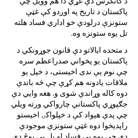
د کانګرس دې غړي دا هم وویل چې
پاکستان د تاریخ په اوږدو کې غټې
ستونزې درلودې خو اداري فساد هلته
تل یوه ستونزه وه.
د متحده ایالاتو دې قانون جوړونکي د
پاکستان یو پخواني صدراعظم سره
چې نوم یې ندی اخیستی، د خپل یو
ملاقات یادونه هم کړې چې څه باندې
دوه کاله وړاندې شوی و. هغه وایي دې
جګپوړي پاکستاني چارواکي ورته ویلي
چې پدې هیواد کې د خپلواکۍ اخیستو
راپدیخوا دوه غټې ستونزې موجودې
دي چې یوه یې فساد او بل یې پوځ دی.