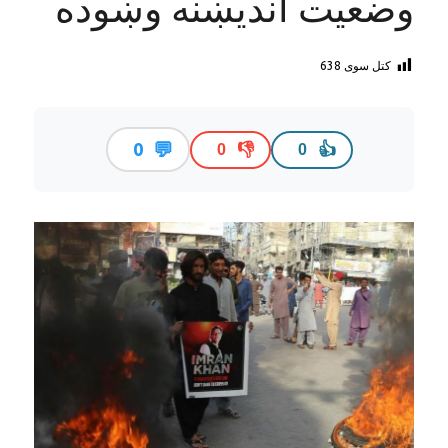
وضعیت اندیښنه وښوده
کتل سوی
638
💬
0
👎
👍
0
0