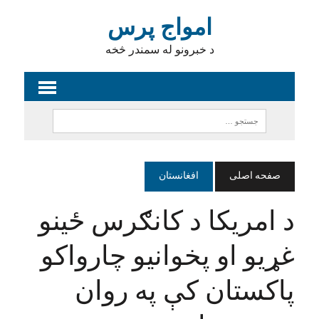
امواج پرس
د خبرونو له سمندر څخه
صفحه اصلی
افغانستان
د امریکا د کانګرس ځینو
غړیو او پخوانیو چارواکو
پاکستان کې په روان