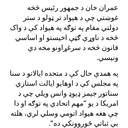
عمران خان د جمهور رئیس څخه
غوښتي چې د هیواد تر ټولو د ستر
دولتي مقام په توګه په هیواد کې د واک
څخه د ناوړې ګټې اخیستو او اساسي
قانون څخه د سرغړاونو مخه دې
ونیسي.
په همدې حال کې د متحده ایالاتو د سنا
په مجلس کې د اوهایو ایالت استازي
سناتور جیمز ډیوډ وانس ویلي چې د
امریکا د یو “مهم اتحادي په توګه او دا
چې هغه هیواد اتومي وسلي لري، هلته
بې ثباتي ځوروونکې ده”.