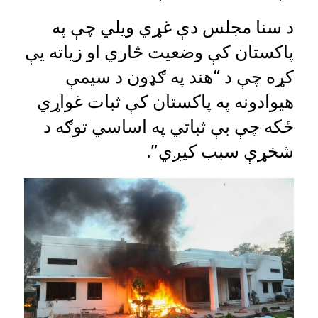
د سنا مجلس دې غړي ویلي چې په
پاکستان کې وضعیت څاري او زیاته یې
کړه چې د “هند په ګډون د سیمې
هیوادونه په پاکستان کې ثبات غواړي
ځکه چې بې ثباتي په اساسي توګه د
شخړې سبب کیږي”.