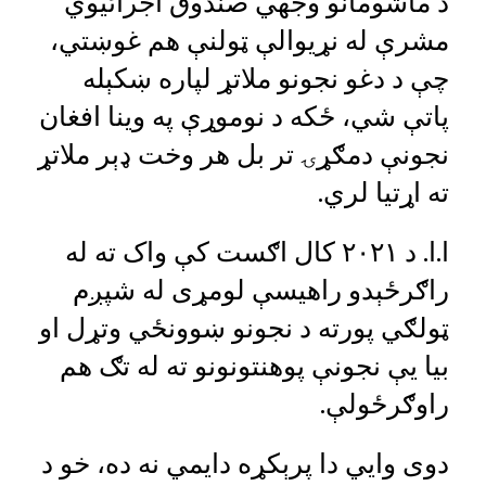
د ماشومانو وجهي صندوق اجرائیوي
مشرې له نړیوالې ټولنې هم غوښتي،
چې د دغو نجونو ملاتړ لپاره ښکېله
پاتې شي، ځکه د نوموړې په وینا افغان
نجونې دمګړۍ تر بل هر وخت ډېر ملاتړ
ته اړتیا لري.‌
ا.ا. د ۲۰۲۱ کال اګست کې واک ته له
راګرځېدو راهیسې لومړی له شپږم
ټولګي پورته د نجونو ښوونځي وتړل او
بیا یې نجونې پوهنتونونو ته له تګ هم
راوګرځولې.
دوی وايي دا پرېکړه دایمي نه ده،‌ خو د