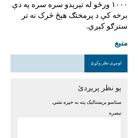
۱۰۰۰ ورځو له تېرېدو سره سره په دې
برخه کې د پرمختګ هېڅ څرک نه تر
سترګو کېږي.
‌منبع
لومړی نظر وکړئ
یو نظر پریږدئ
ستاسو بریښنالیک پته به خپره نشي.
تبصره