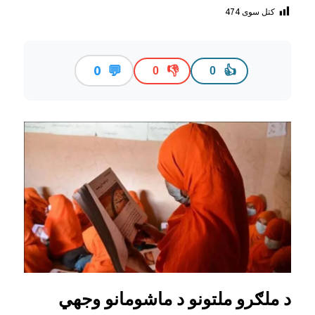
کتل سوی
474
💬
0
👎
👍
0
0
د ملګرو ملتونو د ماشومانو وجهي