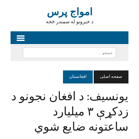
امواج پرس
د خبرونو له سمندر څخه
صفحه اصلی
افغانستان
یونسیف: د افغان نجونو د
زدکړې ۳ میلیارد
ساعتونه ضایع شوي