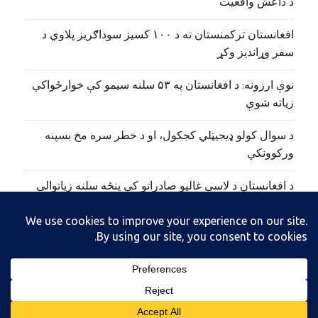
د داعش واقعیت
افغانستان ترکمنستان ته د ۱۰۰ کسیز سوداګریز پلاوي د
سفر وړاندیز وکړ
نوې ارزونه: د افغانستان په ۵۳ سلنه سیمو کې خوارځواکي
زیاته شوې
د سوال کولو ډیجیټلي کجکول، او د خطر سره مخ بسپنه
ورکوونکي
د افغانستان د لاسي غالیو صادراتو کې پنځه سلنه زیاتوالی
راغلی