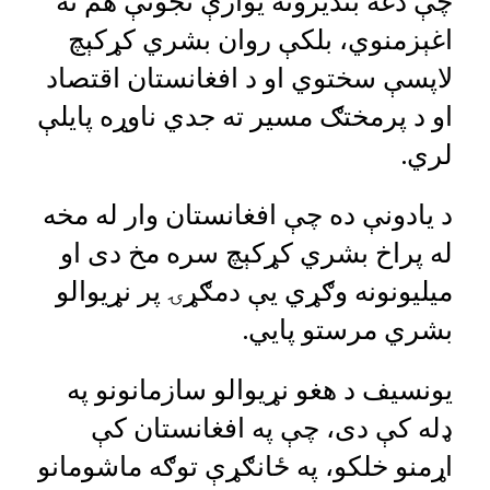
چې دغه بندیزونه یوازې نجونې هم نه
اغېزمنوي، بلکې روان بشري کړکېچ
لاپسې سختوي او د افغانستان اقتصاد
او د پرمختګ مسیر ته جدي ناوړه پایلې
لري.
د یادونې ده چې افغانستان وار له مخه
له پراخ بشري کړکېچ سره مخ دی او
میلیونونه وګړي یې دمګړۍ پر نړیوالو
بشري مرستو پايي.
یونسیف د هغو نړیوالو سازمانونو په
ډله کې دی، چې په افغانستان کې
اړمنو خلکو، په ځانګړې توګه ماشومانو