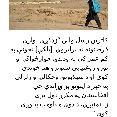
کاترین رسل وايي “زدکړې یوازې
فرصتونه نه برابروي. [بلکې] نجونې په
کم عمر کې له ودېدو، خوارځواکۍ او
نورو روغتیايي ستونزو هم خوندي
کوي او د سېلابونو، وچکالۍ او زلزلې
په څېر د اپتونو پر وړاندې چې
افغانستان په مکرر ډول ترې
زیانمنېږي، د دوی مقاومت پیاوړی
کوي.”