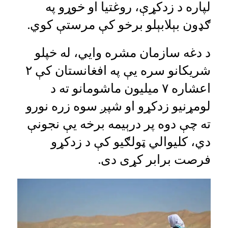
لپاره د زدکړې، روغتیا او خوړو په
ګډون بېلابېلو برخو کې مرستې کوي.‌
د دغه سازمان مشره وايي، له خپلو
شریکانو سره یې په افغانستان کې ۲
اعشاره ۷ میلیون ماشومانو ته د
لومړنیو زدکړو او شپږ سوه زره نورو
ته چې دوه پر درېیمه برخه یې نجونې
دي، کلیوالي ټولګیو کې د زدکړو
فرصت برابر کړی دی.