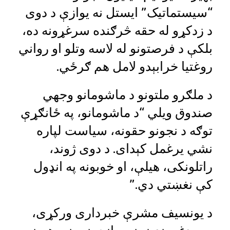
“سیستماتیک” ایستل نه یوازې د دوی
د زدکړو له حقه څرګنده سرغړونه ده،
بلکې د فرصتونو له لاسه وتلو او رواني
روغتیا خرابېدو لامل هم ګرځي.
د ملګرو ملتونو د ماشومانو وجهي
صندوق ویلي “د ماشومانو، په ځانګړې
توګه د نجونو حقونه، سیاست لپاره
نشي یرغمل کېدای. د دوی ژوند،
راتلونکی، هیلې، او خوبونه په انډول
کې نغښتي دي.”
د یونسیف مشرې خبرداری ورکړی،