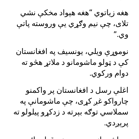
هغه زیاتوي “هغه هېواد مخکې نشي
تلای، چې نیم وګړي یې وروسته پاتې
وي.”
نوموړې ویلي، یونسیف په افغانستان
کې د ټولو ماشومانو د ملاتړ هڅو ته
دوام ورکوي‌.
اغلې رسل د افغانستان پر واکمنو
چارواکو غږ کړی، چې ماشومانې په
سملاسي توګه بېرته د زدکړو پیلولو ته
پرېږدي.