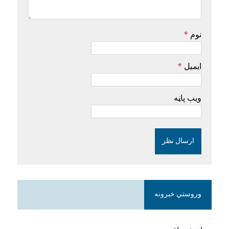
نوم
*
ایمیل
*
ویب پاڼه
وروستي خبرونه