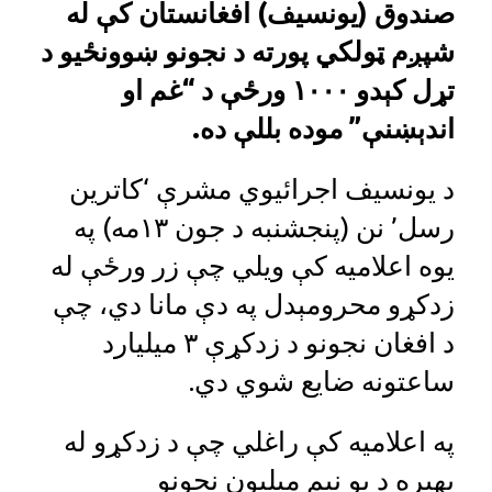
صندوق (یونسیف) افغانستان کې له
شپږم ټولکي پورته د نجونو ښوونځیو د
تړل کېدو ۱۰۰۰ ورځې د “غم او
اندېښنې” موده بللې ده.
د یونسیف اجرائیوي مشرې ‘کاترین
رسل’ نن (پنجشنبه د جون ۱۳مه) په
یوه اعلامیه کې ویلي چې زر ورځې له
زدکړو محرومېدل په دې مانا دي، چې
د افغان نجونو د زدکړې ۳ میلیارد
ساعتونه ضایع شوي دي.‌
په اعلامیه کې راغلي چې د زدکړو له
بهیره د یو نیم میلیون نجونو