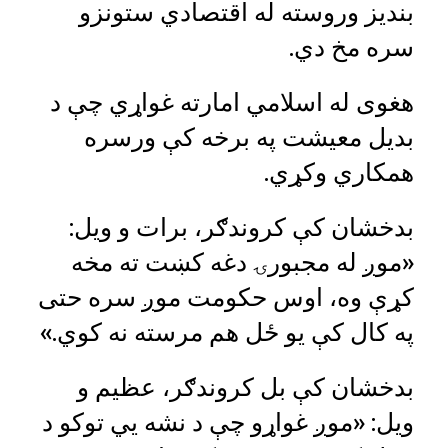
بندیز وروسته له اقتصادي ستونزو
سره مخ دي.
هغوی له اسلامي امارته غواړي چې د
بدیل معیشت په برخه کې ورسره
همکاري وکړي.
بدخشان کې کروندګر، برات و ویل:
«موږ له مجبورۍ دغه کښت ته مخه
کړې وه، اوس حکومت موږ سره حتی
په کال کې یو ځل هم مرسته نه کوي.»
بدخشان کې بل کروندګر، عظیم و
ویل: «موږ غواړو چې د نشه‌ يي توکو د