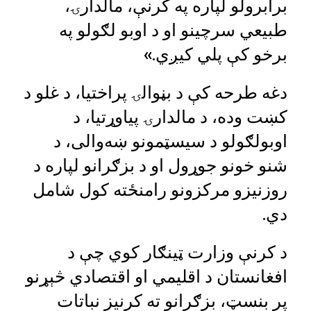
برابرولو لپاره په کرنې، مالدارۍ،
طبیعي سرچینو او د اوبو لګولو په
برخو کې پلي کیږي.»
دغه طرحه کې د بڼوالۍ پراختیا، د غلو د
کښت وده، د مالدارۍ پیاوړتیا، د
اوبولګولو د سیسټمونو ښه‌والی، د
شنو خونو جوړول او د بزګرانو لپاره د
روزنیزو مرکزونو رامنځته کول شامل
دي.
د کرنې وزارت ټینګار کوي چې د
افغانستان د اقلیمي او اقتصادي څېړنو
پر بنسټ، بزګرانو ته کرنیز نباتات