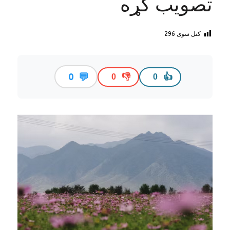
تصویب کړه
کتل سوی
296
💬
0
👎
👍
0
0