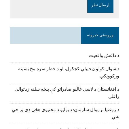
وروستي خبرونه
د داعش واقعیت
د سوال کولو ډیجیټلي کجکول، او د خطر سره مخ بسپنه
ورکوونکي
د افغانستان د لاسي غالیو صادراتو کې پنځه سلنه زیاتوالی
راغلی
د روغتیا نړۍوال سازمان: د پولیو د مخنیوي هڅې دې پراخې
شي