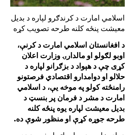
اسلامي امارت د کرندګرو لپاره د بدیل
معیشت پنځه کلنه طرحه تصویب کړه
د افغانستان اسلامي امارت د کرنې،
اوبو لګولو او مالدارۍ وزارت اعلان
کړی چې د هېواد د بزګرانو لپاره د
حلالو او دوامدارو اقتصادي فرصتونو
رامنځته کولو په موخه یې، د اسلامي
امارت د مشر د فرمان پر بنسټ د
بدیل معیشت لپاره یوه پنځه کلنه
طرحه جوړه کړې او منظور شوې ده.