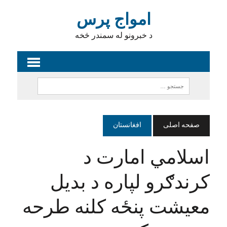
امواج پرس
د خبرونو له سمندر څخه
صفحه اصلی
افغانستان
اسلامي امارت د
کرندګرو لپاره د بدیل
معیشت پنځه کلنه طرحه