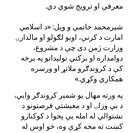
معرفي او ترویج شوي دي.
شیرمحمد حاتمي و ویل: «د اسلامي
امارت د کرنې، اوبو لګولو او مالدارۍ
وزارت ژمن دی چې د مشروع،
دوامداره او برکتي تولیداتو په برخه
کې د کروندګرو ملاتړ او ورسره
همکاري وکړي.»
په ورته مهال یو شمېر کروندګر وایي،
د بې ‌وزلۍ او د معیشتي فرصتونو د
نشتوالي له امله یې پخوا د کوکنارو
کښت ته مخه کړې وه، خو اوس له