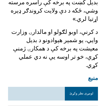
بدیل کښت په برخه کې راسره مرسته
وشي، ځکه د دې ولایت کروندګر ډېره
اړتیا لري.»
د کرنې، اوبو لګولو او مالدارۍ وزارت
وايي، یو شمېر هېوادونو د بدیل
معیشت په برخه کې د همکارۍ ژمنې
کړې، خو تر اوسه یې نه دي عملي
کړي.
منبع
لومړی نظر وکړئ