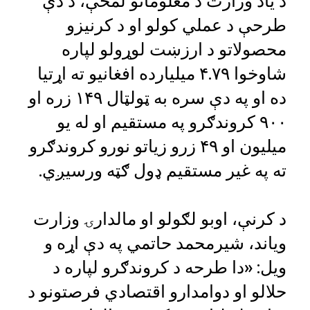
د یاد وزارت د معلوماتو لمخې، د دې
طرحې د عملي کولو او د کرنیزو
محصولاتو د ارزښت لوړولو لپاره
شاوخوا ۴.۷۹ میلیارده افغانیو ته اړتیا
ده او په دې سره به ټولټال ۱۴۹ زره او
۹۰۰ کروندګرو په مستقیم او له یو
میلیون او ۴۹ زرو زیاتو نورو کروندګرو
ته په غیر مستقیم ډول ګټه ورسیږي.
د کرنې، اوبو لګولو او مالدارۍ وزارت
ویاند، شیرمحمد حاتمي په دې اړه و
ویل: «دا طرحه د کروندګرو لپاره د
حلالو او دوامدارو اقتصادي فرصتونو د