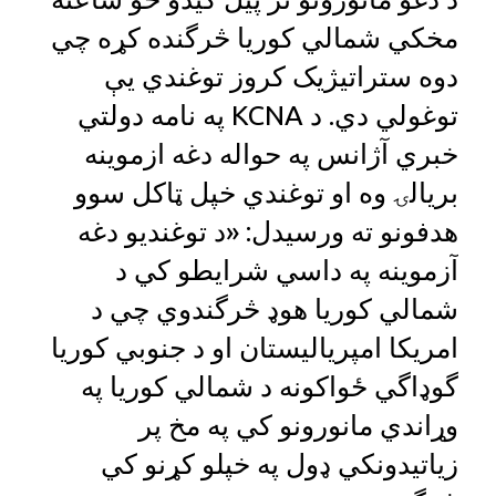
مخکي شمالي کوریا څرگنده کړه چي
دوه ستراتیژیک کروز توغندي یې
توغولي دي. د KCNA په نامه دولتي
خبري آژانس په حواله دغه ازموينه
بریالۍ وه او توغندي خپل ټاکل سوو
هدفونو ته ورسیدل: «د توغندیو دغه
آزموینه په داسي شرایطو کي د
شمالي کوریا هوډ څرگندوي چي د
امریکا امپریالیستان او د جنوبي کوریا
گوډاگي ځواکونه د شمالي کوریا په
وړاندي مانورونو کي په مخ پر
زیاتیدونکي ډول په خپلو کړنو کي