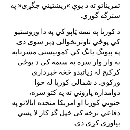
تمریناتو ته د یوې »ریښتیني جگړې« په
سترگه گوري.
د کوریا په نیمه ټاپو کي په دا وروستیو
کي پوځي تاوتریخوالی ډېر سوی دی.
په پیونگ یانگ کي کمونیستي مشرتابه
په وار وار سره په سیمه کي د پوځي
کړکېچ له زیاتیدو څخه خبرداری
ورکوي. د شمالي کوریا له خوا
دوامداره پاروني ته په کتو سره،
جنوبي کوریا او امریکا متحده ایالاتو په
دفاعي برخه کی خپل گډ کار لا پسي
پیاوړی کړی دی.