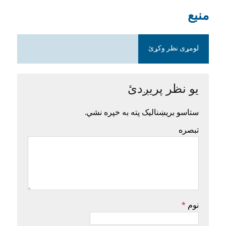
منبع
لومړی نظر وکړئ
یو نظر پریږدئ
ستاسو بریښنالیک پته به خپره نشي.
تبصره
نوم
*