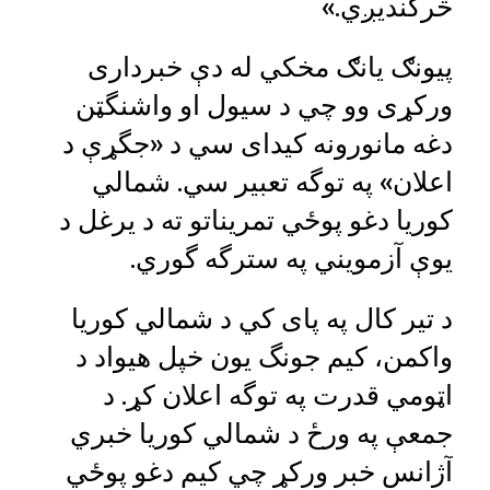
څرگندیږي.»
پیونګ یانګ مخکي له دې خبرداری
ورکړی وو چي د سیول او واشنگټن
دغه مانورونه کیدای سي د «جگړې د
اعلان» په توگه تعبیر سي. شمالي
کوریا دغو پوځي تمریناتو ته د یرغل د
یوې آزمویني په سترگه گوري.
د تیر کال په پای کي د شمالي کوریا
واکمن، کیم جونگ یون خپل هیواد د
اټومي قدرت په توگه اعلان کړ. د
جمعې په ورځ د شمالي کوريا خبري
آژانس خبر ورکړ چي کیم دغو پوځي