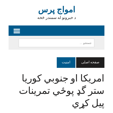
امواج پرس
د خبرونو له سمندر څخه
صفحه اصلی
امنیت
امريکا او جنوبي کوریا
ستر گډ پوځي تمرینات
پیل کړي