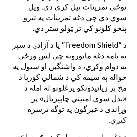
پوځي تمرینات پیل کړي دي. ويل
سوي دي چي دغه تمرينات په تيرو
پنځو کلونو کي تر ټولو ستر دي.
د “Freedom Shield” يا د آزادۍ د سپر
په نامه دغه مانورونه چي لس ورځي
به دوام وکړي، د واشنگټن او سیول په
حواله په سیمه کي د شمالي کوریا د
مخ پر زیاتیدونکو یرغلونو له امله د
«بدل سوي امنیتي چاپیریال» پر
وړاندي د غبرگون په توگه ترسره
کیږي.
د دغو مانورونو تر پیل کیدو څو ساعته