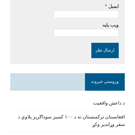
ایمیل
*
ویب پاڼه
وروستي خبرونه
د داعش واقعیت
افغانستان ترکمنستان ته د ۱۰۰ کسیز سوداګریز پلاوي د
سفر وړاندیز وکړ