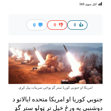
کتل سوی
560
💬
0
👎
👍
0
0
امريکا او جنوبي کوریا ستر گډ پوځي تمرینات پیل کړي
جنوبي کوریا او امریکا متحده ایالاتو د
دوشنبې په ورځ خپل تر ټولو ستر گډ