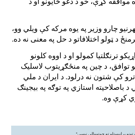
ه موافقه کړې، خو د دغو ځایونو او د
نیو چارو وزیر په یوه مرکه کې ویلي وو،
نځ د ټولو اختلافاتو د حل په معنی نه ده.
یکو ترنګلتیا کمولو او د اووه کلونو
 توافق، د چین په منځګړیتوب لاسلیک
ترو کې شتون نه درلود. د ایران د ملي
د باصلاحیته استازي په توګه په بیجینګ
ي کړې وه.