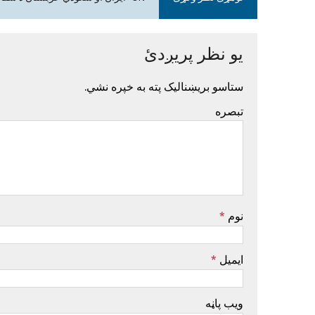
یو نظر پریږدئ
ستاسو بریښنالیک پته به خپره نشي.
تبصره
نوم
*
ایمیل
*
ویب پاڼه