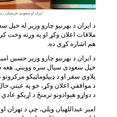
ايران او سعودي عربستان د سف
د ایران د بهرنیو چارو وزیر له خپل 
ملاقات اعلان وکړ او په ورته وخت کې 
هم اشاره کړې ده.
د ایران د بهرنیو چارو وزیر حسین امیر
خپل سعودی سیال سره وویني. هغه سفا
پلاوي سفر او د ډيپلوماټیکو مرکزونو د 
د موافقې اعلان وکړ، خو په عینې حال
د دواړو هېوادونو ترمنځ د اړیکو عادي
امیر عبداللهیان ویلي، چې د تهران او 