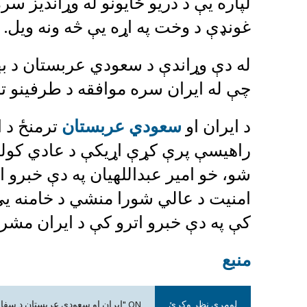
لپاره یې د دریو ځایونو له وړاندیز سر
غونډې د وخت په اړه یې څه ونه ویل.
له دې وړاندې د سعودي عربستان د بهر
چې له ایران سره موافقه د طرفینو ترم
د ایران او
سعودي عربستان
ترمنځ د اړ
راهیسې پرې کړې اړیکې د عادي کولو
شو، خو امیر عبداللهیان په دې خبرو ا
امنیت د عالي شورا منشي د خامنه یي 
کې په دې خبرو اترو کې د ایران مشر
منبع
لومړی نظر وکړئ
ON "ايران او سعودي عربستان د سفارتونو پرانيستلو ته چمتووالی نیسي"