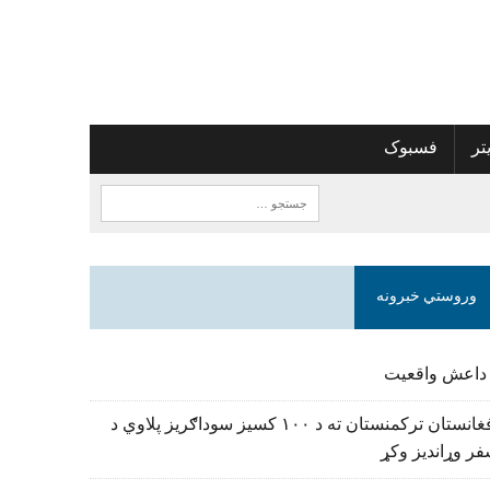
تر
فسبوک
وروستي خبرونه
 داعش واقعیت
افغانستان ترکمنستان ته د ۱۰۰ کسیز سوداګریز پلاوي د
ر وړاندیز وکړ