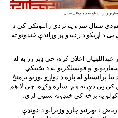
ارتونو پرانيستلو ته چمتووالی نیسي
سعودي سیال سره په نزدې راتلونکي کې د
یې د اړیکو د رغیدو پر وړاندې خنډونو ته
 عبداللهیان اعلان کړه، چې ډېر ژر به له
رتونو او قونسلګریو ته د تخنیکي
بیا پرانستلو له پاره د دواړو لوریو ترمنځ
 کې یې دې ته هم اشاره وکړه، چې لا هم
 کولو په برخه کې خنډونه شتون لري.
ریاض د بهرنیو چارو وزیرانو د غونډې