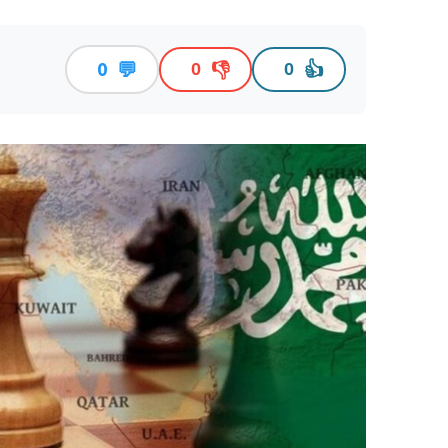
💬
👎
👍
0
0
0