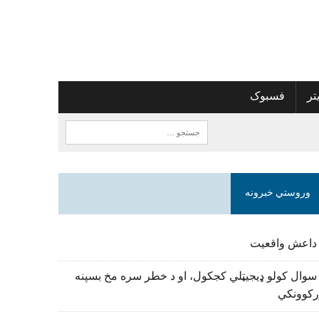
تر
فسبوک
وروستي خبرونه
 داعش واقعیت
سوال کولو ډیجیټلي کجکول، او د خطر سره مخ بسپنه
رکوونکي