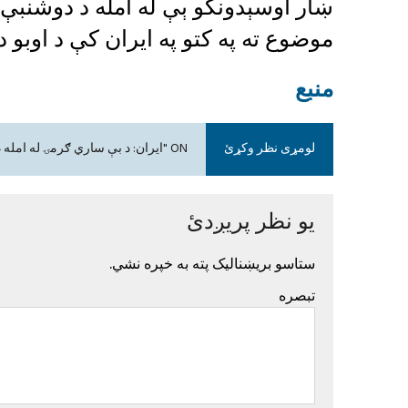
ښار اوسېدونکو ېې له امله د دوشنبې
موضوع ته په کتو په ایران کې د اوبو
منبع
لومړی نظر وکړئ
ON "ایران: د بې ساري ګرمۍ له امله دوې ورځې عمومي رخصتي ده"
یو نظر پریږدئ
ستاسو بریښنالیک پته به خپره نشي.
تبصره