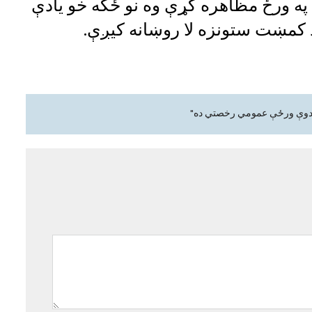
 په ورځ مظاهره کړې وه نو ځکه خو یادې
 د کمښت ستونزه لا روښانه کیږې.