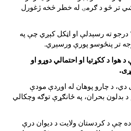
شي تر څو د ګرمۍ له خطر څخه ژغورل
په دغه هېواد کې هوا د سانتي ګراد ۴۰ درجو ته رسېدلې او اټکل کېږي چې په
جه تر پنځوسو پورې ورسېږي.
د هوا د ککړتیا او احتمالي دوړو او
ړی.
ې دي، د چارو پوهان له اوږدې مودې
 بدلون بحران، په ځانګړې توګه وچکالي
ده چې د کردستان ولایت د دیوان درې