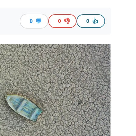
💬
👎
👍
0
0
0