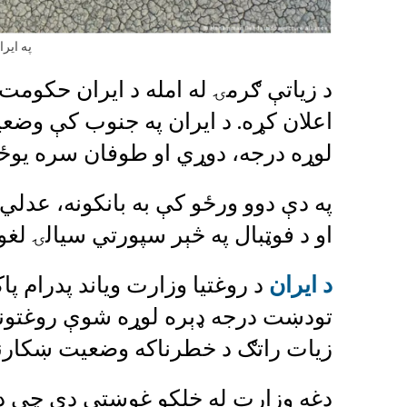
په ایر
د زیاتې ګرمۍ له امله د ایران حکوم
اعلان کړه. د ایران په جنوب کې و
لوړه درجه، دوړي او طوفان سره یو
په دې دوو ورځو کې به بانکونه، عدل
او د فوټبال په څېر سپورتي سیالۍ لغ
د ایران
د روغتیا وزارت ویاند پدرام پا
تودښت درجه ډېره لوړه شوې روغتونونو
زیات راتګ د خطرناکه وضعیت ښکارن
دغه وزارت له خلکو غوښتي دي چې د س