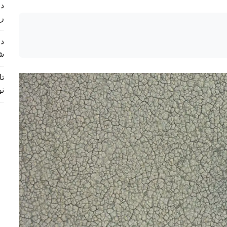
د 
ر
د 
ش
تا
نو