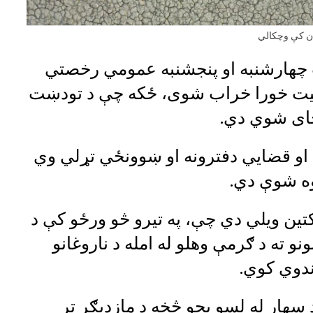
ان کې وچکالي
ت چهارشنبه او پنجشنبه عمومي رخصتي
ضعیت خورا خراب شوی، ځکه چې د تودښت
ځای شوي دي.
ي او قضايي دفترونه او ښوونځي تړلي وي
وه شوې دي.
کتین ویلي دي چې، په ​​تیرو څو ورځو کې د
 ته د ګرمې وهلو له امله د ناروغانو
دوي کوي.
هار له لسو بجو څخه د مازدیګر تر