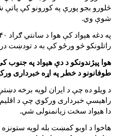
څلورو بجو پورې په کورونو کې پاتې 
شوې وي.
راتلونکو څو ورځو کې به د تودښت در
هوا پيژندونکو د دې هیواد په جنوب کې 
طوفانونو د خطر په اړه خبرداری ورک
د ویلو ده چې د ایران لویه برخه دښت
راهیسې خبرداری ورکوي چې د اقلیم د
دا هیواد سخت زیانمنولی شي.
هاخوا د اوبو کمښت بله لویه ستونزه 