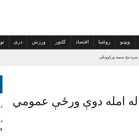
ویډیو
روغتیا
اقتصاد
کلتور
ورزش
دری
توی
 سره مخ بسپنه ورکوونکي
الی راغلی
پراخې شي
ه نوم‌لړ کې راغلي
 له امله دوې ورځې عمومي
د
د 
و