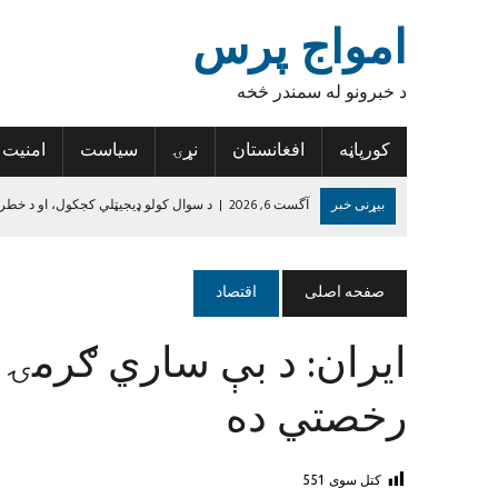
امواج پرس
د خبرونو له سمندر څخه
کورپاڼه
افغانستان
نړۍ
سیاست
امنیت
بیړنی خبر
آگست 6, 2026
|
د سوال کولو ډیجیټلي کجکول، او د خطر
آگست 6, 2026
|
د افغانستان د لاسي غالیو صادراتو کې پنځه سلنه زیاتو
آگست 6, 2026
|
د روغتیا نړۍوال سازمان: د پولیو د مخنیوي هڅې دې 
صفحه اصلی
اقتصاد
آگست 6, 2026
|
تازه درجه‌بندي؛ پنځه افغان لوبغاړي د نړۍ د غوره لسو پ
ایران: د بې ساري ګرمۍ
آگست 5, 2026
|
نورستان کې ۱۹ تاریخي سیمې او اثار ثبت شوي
جون 14, 2024
|
د داعش واقعیت
رخصتي ده
کتل سوی
551