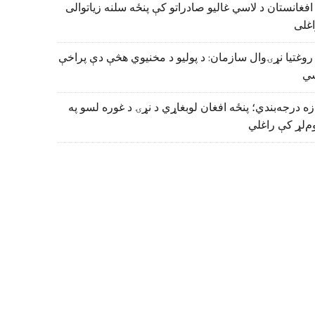
افغانستان د لاسي غالیو صادراتو کې پنځه سلنه زیاتوالی
اغلی
روغتیا نړۍوال سازمان: د پولیو د مخنیوي هڅې دې پراخې
ي
زه درجه‌بندي؛ پنځه افغان لوبغاړي د نړۍ د غوره لسو په
م‌لړ کې راغلي