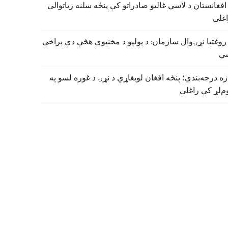
افغانستان د لاسي غالیو صادراتو کې پنځه سلنه زیاتوالی
اغلی
روغتیا نړۍوال سازمان: د پولیو د مخنیوي هڅې دې پراخې
ي
زه درجه‌بندي؛ پنځه افغان لوبغاړي د نړۍ د غوره لسو په
م‌لړ کې راغلي