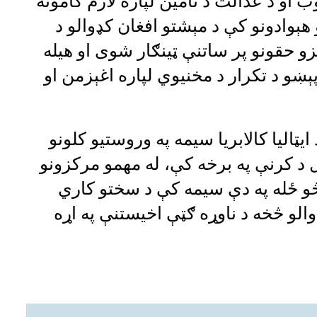
ب او د عدالت د تأمین لپاره لازم ګامونه
و هېوادونو کې د مېشتو افغان کډوالو د
و حقونو پر ساتنې ټینګار شوی او هیله
و د تکرار د مخنیوي لپاره اغېزمن او
ایټالیا کالابریا سیمه په وروستیو کلونو
ل د کرنې په برخه کې، له مهمو مرکزونو
څو ځله په دې سیمه کې د سختو کاري
والو څخه د ناوړه ګټې اخیستنې په اړه