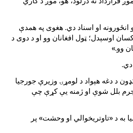
 قرارداد نه درلود، هو، موږ د کاري
نو انځورونه او اسناد دي. هغوی په همدې
ان اوسېدل؛ ټول افغانان وو او د دوی د
ن وو.»
دي.
 ګډون د دغه هېواد د لومړۍ وزیرې جورجیا
 جرم بلل شوې او ژمنه یې کړې چې
ا به د «تاوتریخوالي او وحشت» پر