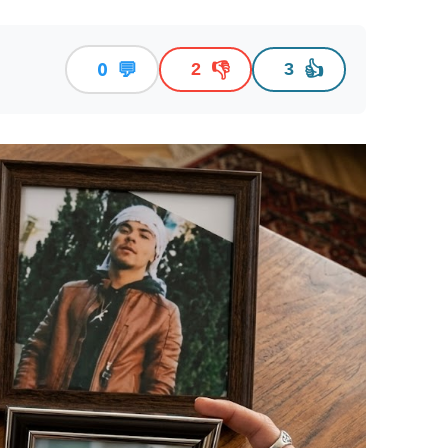
💬
👎
👍
0
2
3