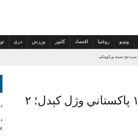
ویډیو
روغتیا
اقتصاد
کلتور
ورزش
دری
توی
 سره مخ بسپنه ورکوونکي
الی راغلی
پراخې شي
ه نوم‌لړ کې راغلي
ایټالیا کې د ۳ افغانانو او ۱ پاکستاني وژل کېدل؛ ۲
د
د 
و