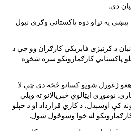
پېښې په تړاو دوه پاکستاني وګړي نیول
نیان د کرنیزې فابریکې کارګران وو چې د
لو پاکستاني کارګمارونکو سره شخړه
ډوالو له هغو ژغورل شویو کسانو څخه دی چې لا
. نوموړي ایټالوي خبریالانو ته ویلي
نه کې اوسېدل، د کاري قرارداد او د خپلو
کارګمارونکو له خوا وسوځول شول.