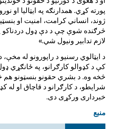
او د هغوی د کورنیو د حقونو د خوندیتو
پورته کړي. همدارنګه په ایټالیا او نور
ژوند، انساني کرامت، امنیت او بنسټیز
څرګنده شوې چې د دې ډول دردناکو پېښ
لازم تدابیر ونیول شي.»
د ایټالوي رسنیو د راپورونو له مخې، د 
کې د کډوالو کارګرانو، په ځانګړي ډو
څخه وه. د بشري حقونو بنسټونو هم 
شرایطو، د کارګرانو د قاچاق او له کډ
خبرداری ورکړی دی.
منبع