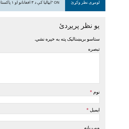
لومړی نظر وکړئ
ON "ایټالیا کې د ۳ افغانانو او ۱ پاکستاني وژل کېدل؛ ۲ پاکستاني نیول شوي"
یو نظر پریږدئ
ستاسو بریښنالیک پته به خپره نشي.
تبصره
نوم
*
ایمیل
*
ویب پاڼه