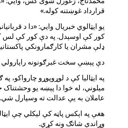
محمدتاج، ژغورل شوی کس، وایي: «موږ
قرارداد غوښتنه کوله.»
یو ایټالوي خبریال وایي: «دا د قربانیا
کور کې اوسېدل. په دې کور کې لس کس
ډلې مشران یا کارګمارونکي پاکستانیا
دې پېښې سخت غبرګونونه راپارولي 
په ایټالیا کې د لوړوپوړو چارواکو، په
میلوني، له خوا دا پېښه یو وحشتناک
عاملان به یې عدالت ته وسپارل شي.
هغې په اېکس پاڼه کې لیکلي چې ایټالی
وړاندې شاتګ ونه کړي.