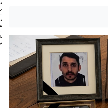
د 
ر
د 
ش
تا
نو