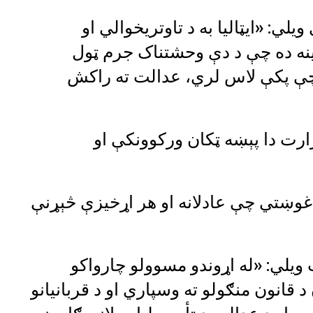
یلي: «ایټالیا به د تاوتریخوالي او
نه ده چې د دې وحشتناک جرم ټول
چې پکې لاس لري، عدالت ته راکش
زارت دا پېښه ټکان ورکوونکې او
غوښتي چې عادلانه او هر اړخیزې څېړنې
 ویلي: «له اړوندو مسوولو چارواکو
انون منګولو ته وسپاري او د قربانیانو