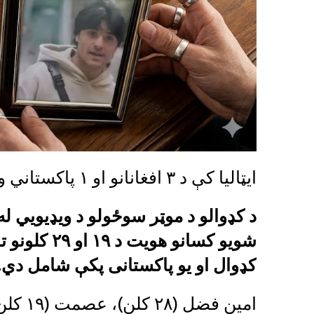
ایټالیا کې د ۳ افغانانو او ۱ پاکستاني وژل کېدل؛ ۲ پاکستاني نیول شوي
د کډوالو د موټر سوځولو د ویډیويي له
شویو کسانو 
کډوال او یو پاکستانی پکې شامل دي.