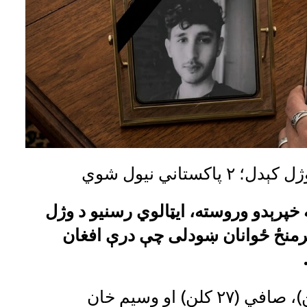
 خپرېدو وروسته، ایټالوي رسنیو د وژل
هویت د ۱۹ او ۲۹ کلونو ترمنځ ځوانان ښودلی چې درې افغان
امین فضل (۲۸ کلن)، عصمت (۱۹ کلن)، صافي (۲۷ کلن) او وسیم خان