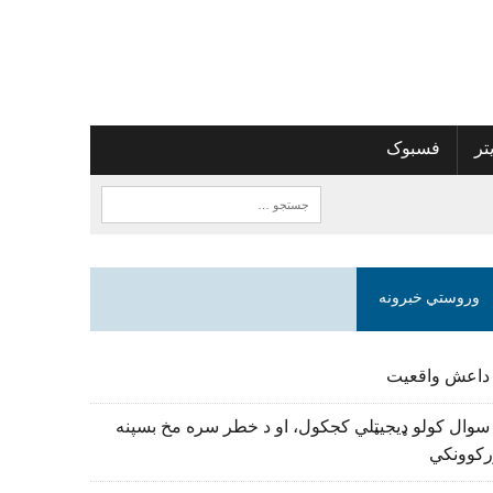
تر
فسبوک
وروستي خبرونه
 داعش واقعیت
سوال کولو ډیجیټلي کجکول، او د خطر سره مخ بسپنه
رکوونکي