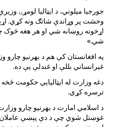
جورجیا میلوني، د ایټالیا لومړۍ وزیرې و
وحشت پر وړاندې شاتګ ونه کړي. اړی
اړخونه روښانه شي او هر هغه څوک 
شي.»
په افغانستان کې هم د بهرنیو چارو و
غیرانساني بللې او غندلې یې ده.
دغه وزارت له ایټالیايي حکومت څخه 
ترسره کړي.
د اسلامي امارت د بهرنیو چارو وزارت
غوښتل شوي چې د دې پېښې عاملان د ق