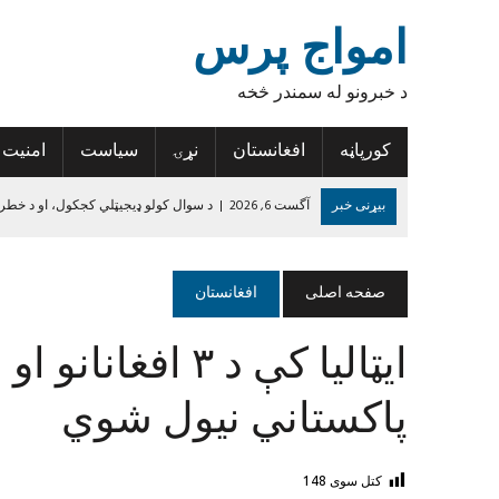
امواج پرس
د خبرونو له سمندر څخه
کورپاڼه
افغانستان
نړۍ
سیاست
امنیت
بیړنی خبر
آگست 6, 2026
|
د سوال کولو ډیجیټلي کجکول، او د خطر
آگست 6, 2026
|
د افغانستان د لاسي غالیو صادراتو کې پنځه سلنه زیاتو
آگست 6, 2026
|
د روغتیا نړۍوال سازمان: د پولیو د مخنیوي هڅې دې 
صفحه اصلی
افغانستان
آگست 6, 2026
|
تازه درجه‌بندي؛ پنځه افغان لوبغاړي د نړۍ د غوره لسو پ
آگست 5, 2026
|
نورستان کې ۱۹ تاریخي سیمې او اثار ثبت شوي
جون 14, 2024
|
د داعش واقعیت
پاکستاني نیول شوي
کتل سوی
148