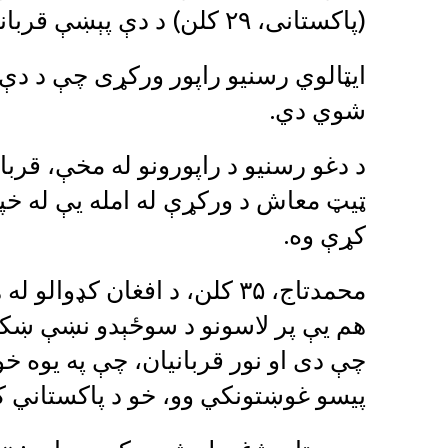
(پاکستانی، ۲۹ کلن) د دې پېښې قربانیان دي.
ایټالوي رسنیو راپور ورکړی چې د دې 
شوي دي.
د دغو رسنیو د راپورونو له مخې، قربا
ټیټ معاش د ورکړې له امله یې له خپ
کړې وه.
محمدتاج، ۳۵ کلن، د افغان ک
هم یې پر لاسونو د سوځېدو نښې ښکاري
چې دی او نور قربانیان، چې په یوه خو
پیسو غوښتونکي وو، خو د پاکستاني 