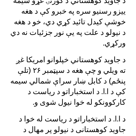
د جاوید کوهستاني د کورنۍ غړو سیمه
ییزو رسنیو سره په خبرو کې د هغه
خوشې کیدل تائید کړي دي، خو د هغه
د نیولو د علت په یې نور جزئیات نه دي
ورکړي.
د جاوید کوهستاني خپلوانو امریکا غږ
ته ویلي و چې هغه د سپټمبر ۲۶ (تلې
پنځم) د کابل ښار سراې شمالي سیمه
کې د ا.ا. د استخباراتو د ریاست د
کارکوونکو له خوا نیول شوی و.
د ا.ا. د استخباراتو د ریاست له خوا د
جاوید کوهستانی د نیولو پر مهال د