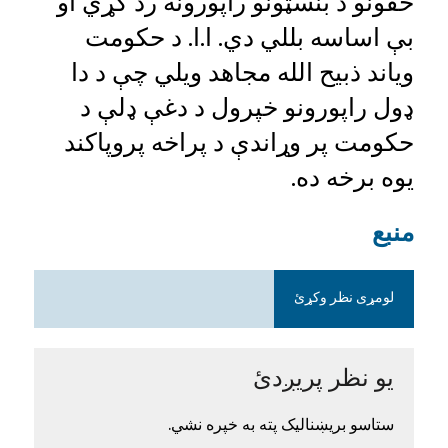
حقونو د بنسټونو راپورونه رد کړي او
بې اساسه بللي دي. ا.ا. د حکومت
ویاند ذبیح الله مجاهد ویلي چې د دا
ډول راپورونو خپرول د دغې ډلې د
حکومت پر وړاندې د پراخه پروپاکند
یوه برخه ده.
منبع
لومړی نظر وکړئ
یو نظر پریږدئ
ستاسو بریښنالیک پته به خپره نشي.