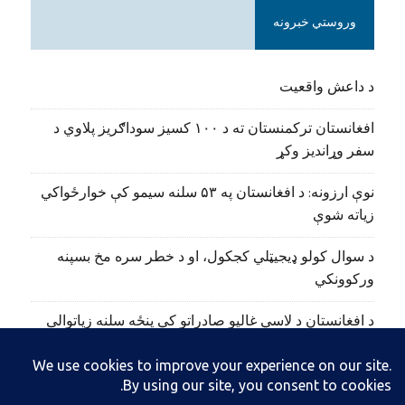
وروستي خبرونه
د داعش واقعیت
افغانستان ترکمنستان ته د ۱۰۰ کسیز سوداګریز پلاوي د
سفر وړاندیز وکړ
نوې ارزونه: د افغانستان په ۵۳ سلنه سیمو کې خوارځواکي
زیاته شوې
د سوال کولو ډیجیټلي کجکول، او د خطر سره مخ بسپنه
ورکوونکي
د افغانستان د لاسي غالیو صادراتو کې پنځه سلنه زیاتوالی
راغلی