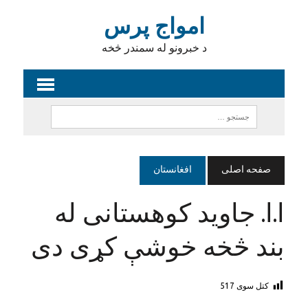
امواج پرس
د خبرونو له سمندر څخه
صفحه اصلی
افغانستان
ا.ا. جاويد کوهستانی له
بند څخه خوشې کړی دی
کتل سوی
517