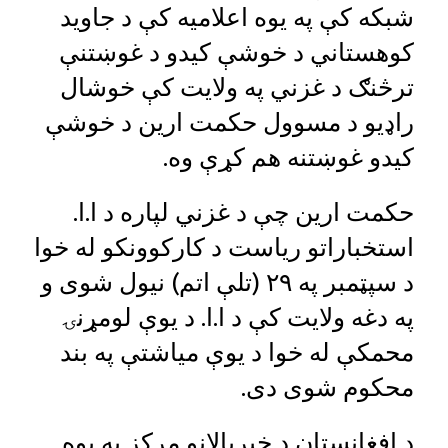
شبکه کې په یوه اعلامیه کې د جاوید
کوهستاني د خوشې کیدو د غوښتنې
ترڅنګ د غزني په ولایت کې خوشال
راډیو د مسوول حکمت ارین د خوشې
کیدو غوښتنه هم کړې وه.
حکمت ارین چې د غزني لپاره د ا.ا.
استخباراتو ریاست د کارکوونکو له خوا
د سپټمبر په ۲۹ (تلې اتم) نیول شوی و
په دغه ولایت کې د ا.ا. د یوې لومړنۍ
محمکې له خوا د یوې میاشتې په بند
محکوم شوی دی.
د افغانستان د خبریالانو مرکز په یوه