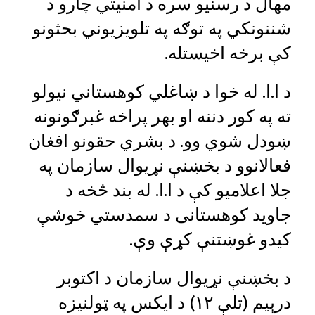
مهال د رسنیو سره د امنیتي چارو د
شننونکي په توګه په تلویزیوني بحثونو
کې برخه اخیستله.
د ا.ا. له خوا د ښاغلي کوهستاني نیولو
ته په کور دننه او بهر پراخه غبرګونونه
ښودل شوي وو. د بشري حقونو افغان
فعالانوو د بخښنې نړیوال سازمان په
جلا اعلامیو کې د ا.ا. له بند څخه د
جاوید کوهستانی د سمدستي خوشې
کیدو غوښتنې کړې وې.
د بخښنې نړیوال سازمان د اکتوبر
درېیم (تلې ۱۲) د ایکس په ټولنیزه