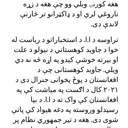
هغه کورنۍ ویلي وو چې هغه د زړه
ناروغي لري او د ډاکټرانو تر څارنې
لاندې دی.
تراوسه د ا.ا. د استخباراتو د ریاست له
خوا د جاوید کوهستاني د نیولو د علت
او بیرته خوشې کیدو په اړه څه نه دي
ویلي. جاوید کوهستانی چې د
افغانستان د پوځ پخوانی جنرال دی د
۲۰۲۱ کال د اګست په میاشت کې په
افغانستان کې واک ته د ا.ا. د بیا
رسیدلو وروسته په دغه هیواد کې پاتې
شوی دی. هغه د تیر جمهوري نظام پر