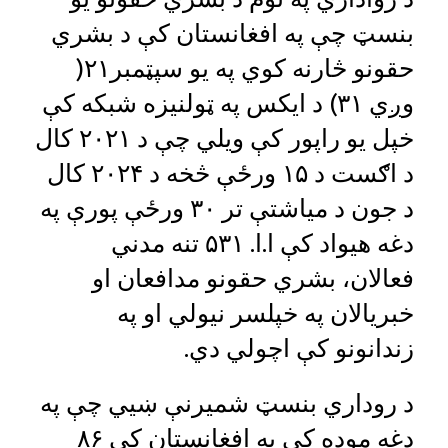
بنسټ چې په افغانستان کې د بشري
حقونو څارنه کوي په یو سپټمبر۲۱(
وږي ۳۱) د ایکس په ټولنیزه شبکه کې
خپل یو راپور کې ویلي چې د ۲۰۲۱ کال
د اګست د ۱۵ ورځې څخه د ۲۰۲۴ کال
د جون د میاشتې تر ۳۰ ورځې پورې په
دغه هیواد کې ا.ا. ۵۳۱ تنه مدني
فعالان، بشري حقونو مدافعان او
خبریالان په خپلسر نیولي او په
زندانونو کې اچولي دي.
د روداري بنسټ شمیرنې ښيي چې په
دغه موده کې په افغانستان کې ۸۶