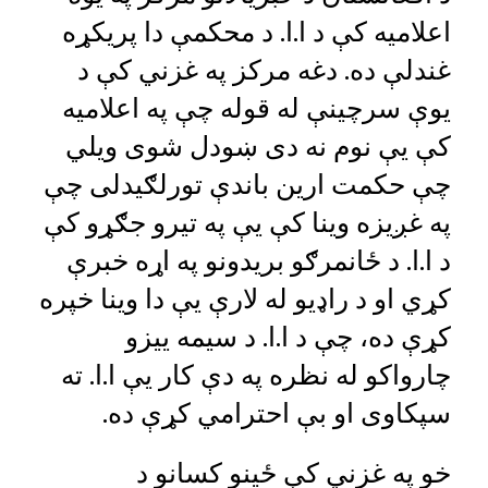
اعلامیه کې د ا.ا. د محکمې دا پریکړه
غندلې ده. دغه مرکز په غزني کې د
یوې سرچینې له قوله چې په اعلامیه
کې یې نوم نه دی ښودل شوی ویلي
چې حکمت ارین باندې تورلګیدلی چې
په غږیزه وینا کې يې په تیرو جګړو کې
د ا.ا. د ځانمرګو بریدونو په اړه خبرې
کړي او د راډیو له لارې یې دا وینا خپره
کړې ده، چې د ا.ا. د سیمه ییزو
چارواکو له نظره په دې کار یې ا.ا. ته
سپکاوی او بې احترامي کړې ده.
خو په غزني کې ځینو کسانو د