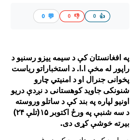
💬
0
👎
👍
0
0
په افغانستان کې د سیمه ییزو رسنیو د
راپور له مخې ا.ا. د استخباراتو ریاست
پخوانی جنرال او د امنیتي چارو
شنونکی جاوید کوهستانی د نږدې دریو
اونیو لپاره په بند کې د ساتلو وروسته
د سه شنبې په ورځ اکتوبر ۱۵(تلې ۲۴)
بیرته خوشې کړی دی.