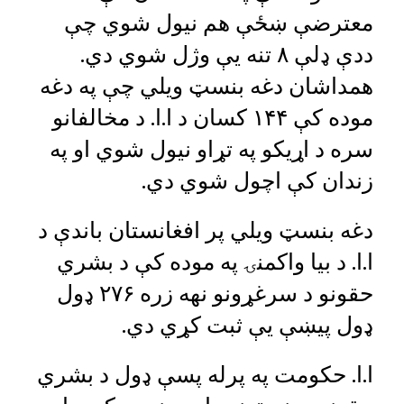
معترضې ښځې هم نیول شوي چې
ددې ډلې ۸ تنه یې وژل شوي دي.
همداشان دغه بنسټ ویلي چې په دغه
موده کې ۱۴۴ کسان د ا.ا. د مخالفانو
سره د اړیکو په تړاو نیول شوي او په
زندان کې اچول شوي دي.
دغه بنسټ ویلي پر افغانستان باندې د
ا.ا. د بیا واکمنۍ په موده کې د بشري
حقونو د سرغړونو نهه زره ۲۷۶ ډول
ډول پیښې یې ثبت کړي دي.
ا.ا. حکومت په پرله پسې ډول د بشري