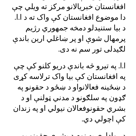
افغانستان خبریالانو مرکز ته ویلي چې
دا موضوع افغانستان کې واک ته د ا.ا.
د بیا ستنیدلو دمخه جمهوري رژیم
پرمهال شوې او پر ښاغلي ارین باندې
لګیدلی تور سم نه دی.
ا.ا. په تیرو څه باندې دریو کلنو کې چې
په افغانستان کې بیا واک ترلاسه کړی
د ښځینه فعالانواو د ښځو د حقونو په
ګډون په سلګونو د مدني ټولنې او د
بشري حقونوفعالان نیولي او په زندان
کې اچولي دي.
د رواداري په نوم د بشري حقونو یو