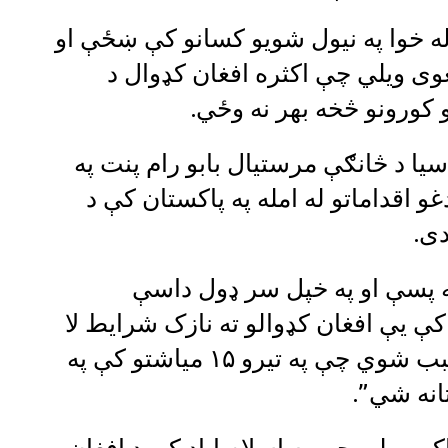
له خوا په نیول شویو کسانو کې ښځې او
 ویلي چې اکثره افغان کډوال د
و کورونو څخه بهر نه وځي.
یا د څانګې مرستیال بابو رام پنت په
و اقداماتو له امله په پاکستان کې د
ی.
ه پسې او په خپل سر ډول داسې
ې یې افغان کډوالو ته نازک شرایط لا
سخت کړي دي او دا اقدامات ددې سبب شوي چې په تیرو ۱۵ میاشتو کې په
تانه شي”.