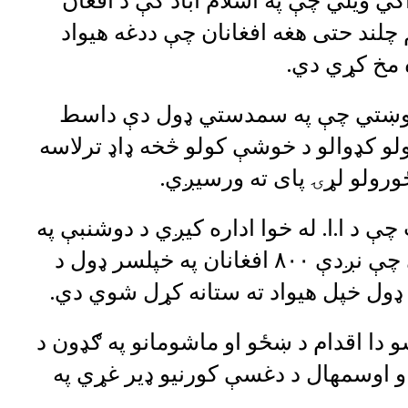
ي ویلي چې په اسلام اباد کې د افغان
چلند حتی هغه افغانان چې ددغه هیواد
 مخ کړي دي.
غوښتي چې په سمدستي ډول دې داسط
لو کډوالو د خوشې کولو څخه ډاډ ترلاسه
ځورولو لړۍ پای ته ورسیږي.
چې د ا.ا. له خوا اداره کیږي د دوشنبې په
ورځ جنورۍ شپږم (مرغومې ۱۷) ویلي چې نږدې ۸۰۰ افغانان په خپلسر ډول د
 ډول خپل هیواد ته ستانه کړل شوي دي.
 دا اقدام د ښځو او ماشومانو په ګډون د
و اوسمهال د دغسې کورنیو ډیر غړي په