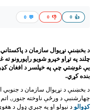
💬
👎
👍
0
0
0
د بخښنې نړیوال سازمان د پاکستاني پ
چلند په تړاو خپرو شویو راپورونو ته 
یې غوښتي چې په خپل
سر د افغان کډوا
بنده کړي.
د بخښنې د نړیوال سازمان د جنوبي اس
چهارشنبې د ورځې ناوخته جنورۍ اتم (مرغومې ۱۹) په یو
کډوالو
د نیولو او په جبري ډول د هغوي