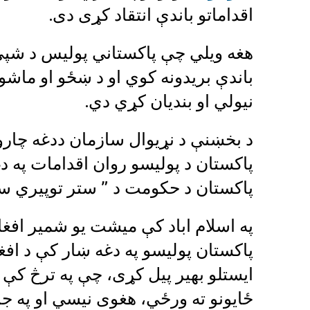
اقداماتو باندې انتقاد کړی دی.
هغه ویلي چې پاکستاني پولیس د شپې پ
باندې بریدونه کوي او د ښځو او ماشو
نیولي او بندیان کړي دي.
د بخښنې د نړیوال سازمان ددغه چارواکي
پاکستان د پولیسو روان اقدامات په دغ
پاکستان د حکومت د ” ستر توپیري س
په اسلام اباد کې میشت یو شمیر افغ
پاکستان پولیسو په دغه ښار کې د افغان
ایستلو بهیر پیل کړی، چې په ترڅ کې 
ځایونو ته ورځي، هغوی نیسي او په ج