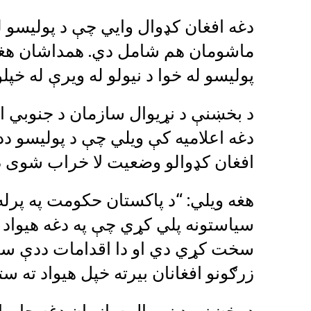
دغه افغان کډوال وايي چې د پولیسو 
ماشومان هم شامل دي. همداشان هغوی
پولیسو له خوا د نیولو له ویرې له خپل
د بخښنې د نړیوال سازمان د جنوبي اس
دغه اعلامیه کې ویلي چې د پولیسو ددغ
افغان کډوالو وضعیت لا خراب شوی د
هغه ویلي: “د پاکستان حکومت په پرل
سیاستونه پلي کړي چې په دغه هیواد ک
زرګونو افغانان بیرته خپل هیواد ته س