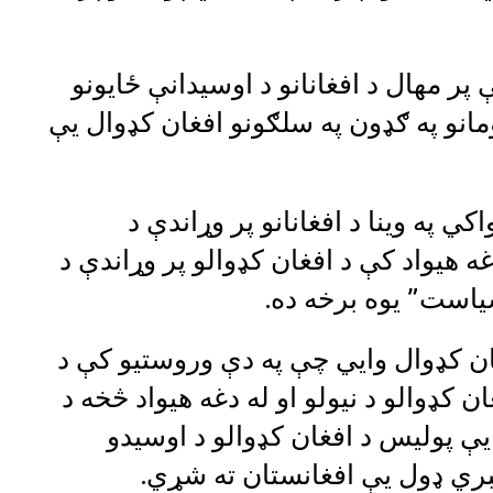
ر مهال د افغانانو د اوسیدانې ځایونو
مانو په ګډون په سلګونو افغان کډوال یې
 په وینا د افغانانو پر وړاندې د
ه هیواد کې د افغان کډوالو پر وړاندې د
یاست” یوه برخه ده.
ان کډوال وايي چې په دې وروستیو کې د
 کډوالو د نیولو او له دغه هیواد څخه د
یې پولیس د افغان کډوالو د اوسیدو
بري ډول یې افغانستان ته شړي.