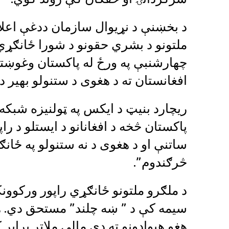
د بخښنې د نړیوال سازمان ددغې اعلام
ملتونو د بشري حقونو د شورا ځانګړي 
چهارشنبې په ورځ له پاکستان وغوښتل 
افغانستان ته د هغوی د ستنولو بهیر د
ریچارد بنیټ د ایکس په ټولنیزه شبکه 
پاکستان څخه د افغانانو د ایستلو د راپو
ساتنې او د هغوی د نه ستنولو په ځانګ
څرګندوم”.
د ملګرو ملتونو ځانګړي راپور ورکوو
سیمه کې د ” ښه چلند” مستحق دي. ه
هغو هیوادونو ته دې مالي ملاتړ برابر