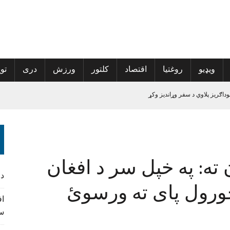
ویډیو
روغتیا
اقتصاد
کلتور
ورزش
دری
توی
ه ورکوونکي
الی راغلی
ه: په خپل سر د افغان
پراخې شي
د
ځورول پای ته ورسوئ
سف