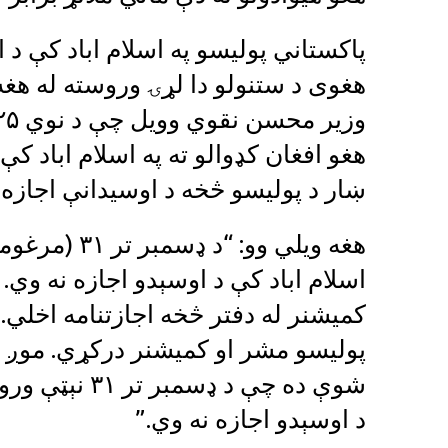
پاکستاني پولیسو په اسلام اباد کې د اف
هغوی د ستنولو دا لړۍ وروسته له هغه
هغو افغان کډوالو ته په اسلام اباد 
ښار د پولیسو څخه د اوسیدانې اجازه 
اسلام اباد کې د اوسېدو اجازه نه وي.
کميشنر له دفتر څخه اجازتنامه اخلي.
پوليسو مشر او کميشنر درکړي. موږ ب
شوې ده چې د ډ
د اوسېدو اجازه نه وي.”