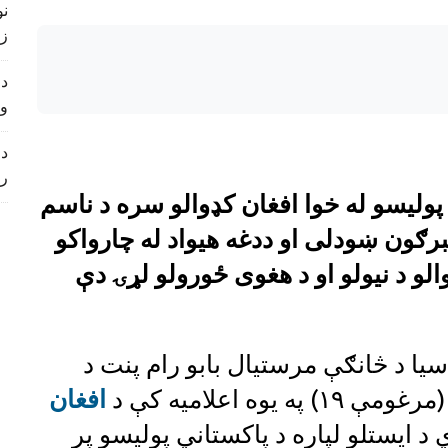
زی
د 
و
د 
ر
ولیسو له خوا افغان کډوالو سره د ناسم
غبرګون ښودلی او ددغه هیواد له چارواکو
لو د نیولو او د هغوی ځورولو لړۍ دې
یا د څانګې مرستیال بابو رام پنت د
ه اعلامیه کې د
افغان
 د ایستلو لپاره د پاکستاني پولیسو پر