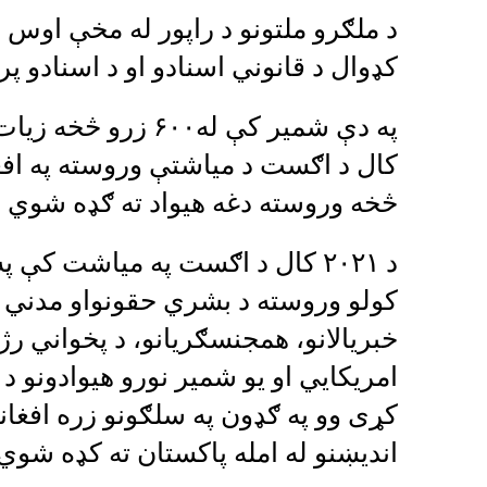
کډوال د قانوني اسنادو او د اسنادو پر
کال د اګست د میاشتې وروسته په افغان
څخه وروسته دغه هیواد ته ګډه شوي 
د ۲۰۲۱ کال د اګست په میاشت کې په
کولو وروسته د بشري حقونواو مدني ټو
خبریالانو، همجنسګریانو، د پخواني ر
امریکايي او یو شمیر نورو هیوادونو د
کړی وو په ګډون په سلګونو زره افغانا
اندیښنو له امله پاکستان ته کډه شوي