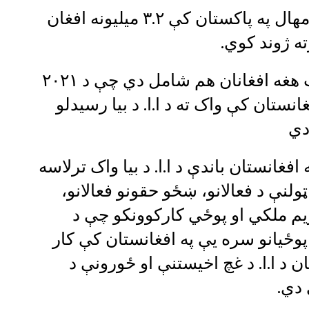
د ملګرو ملتونو د راپور له مخې اوس مهال په پاکستان کې ۳.۲ میلیونه افغان
ته ژوند کوي.
په دې شمیر کې له۶۰۰ زرو څخه زیات هغه افغانان هم شامل دي چې د ۲۰۲۱
ستان کې واک ته د ا.ا. د بیا رسیدلو
دي
 افغانستان باندې د ا.ا. د بیا واک ترلاسه
لنې د فعالانو، ښځو حقونو فعالانو،
ژیم ملکي او پوځي کارکوونکو چې د
 پوځیانو سره یې په افغانستان کې کار
ن د ا.ا. د غچ اخیستنې او ځورونې د
 دي.