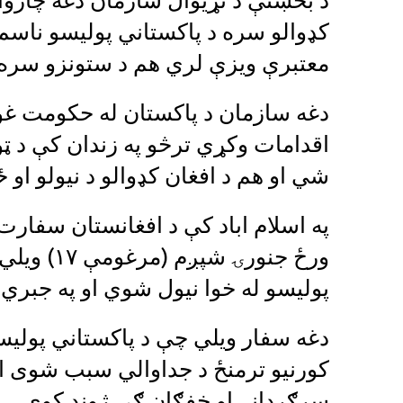
د بخښنې د نړیوال سازمان دغه چارواک
کډوالو سره د پاکستاني پولیسو ناسم 
معتبرې ویزې لري هم د ستونزو سره
دغه سازمان د پاکستان له حکومت 
اقدامات وکړي ترڅو په زندان کې د ټو
شي او هم د افغان کډوالو د نیولو او 
په اسلام اباد کې د افغانستان سفارت 
پولیسو له خوا نیول شوي او په جبري
دغه سفار ویلي چې د پاکستاني پولیسو
کورنیو ترمنځ د جداوالي سبب شوی ا
سرګردانۍ او خفګان ګې ژوند کوي.