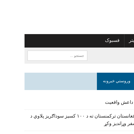
تر
فسبوک
وروستي خبرونه
 داعش واقعیت
افغانستان ترکمنستان ته د ۱۰۰ کسیز سوداګریز پلاوي د
ر وړاندیز وکړ