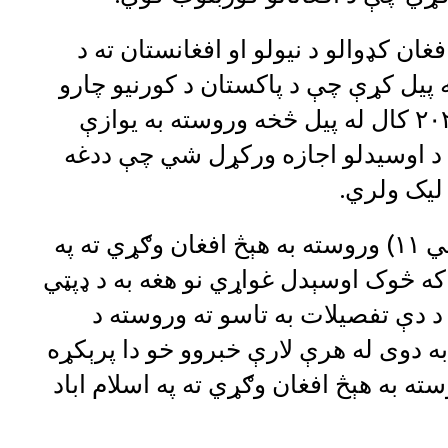
غان کډوالو د نیولو او افغانستان ته د
 پیل کړې چې د پاکستان د کورنیو چارو
وزیر محسن نقوي وویل چې د نوي ۲۰۲۵ کال له پیل څخه وروسته به یوازې
کې د اوسیدلو اجازه ورکړل شي چې ددغه
لیک ولري.
هغه ویلي وو: “د ډسمبر تر ۳۱ (مرغومي ۱۱) وروسته به هېڅ افغان وګړي ته په
 که څوک اوسېدل غواړي نو هغه به د ډپټي
 د دې تفصيلات به تاسو ته وروسته د
ه دوی له هرې لارې خبروو خو دا پرېکړه
سمبر تر ۳۱ نېټې وروسته به هېڅ افغان وګړي ته په اسلام اباد