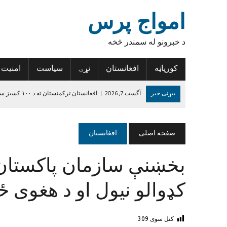
امواج پرس
د خبرونو له سمندر څخه
کورپاڼه
افغانستان
نړۍ
سیاست
امنیت
بیړنی خبر
آگست 7, 2026
|
افغانستان ترکمنستان ته د ۱۰۰ کسیز سوداګریز پلاوي د سفر وړاندیز وکړ
آگست 7, 2026
|
نوې ارزونه: د افغانستان په ۵۳ سلنه سیمو کې خوارځواکي زیاته شوې
آگست 6, 2026
|
د سوال کولو ډیجیټلي کجکول، او د خطر سره مخ بسپن
صفحه اصلی
افغانستان
آگست 6, 2026
|
د افغانستان د لاسي غالیو صادراتو کې پنځه سلنه زیاتو
بخښنې سازمان پاکستان ت
آگست 6, 2026
|
د روغتیا نړۍوال سازمان: د پولیو د مخنیوي هڅې دې 
جون 14, 2024
|
د داعش واقعیت
کډوالو نیول او د هغوی 
کتل سوی
309