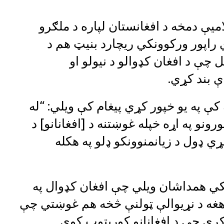
یې دمخه د افغانستان لپاره د ملګرو
راپور ورکوونکي ریچارد بنیټ هم د
چې د افغان کډوالو د نیولو او
ې بند کړي.
کې په یو خپور کړي پیغام کې ویلي: “له
رونو په اړه خپله غوښتنه د [افغانانو] د
ړي ډول د زیانمنوونکو ډلو په هکله
نکي همداشان ویلي چې افغان کډوال په
غه د نړیوالې ټولنې څخه هم غوښتي چې
 کړي چې د افغانانو کوربتوب کوي.