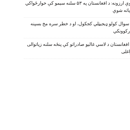
نوې ارزونه: د افغانستان په ۵۳ سلنه سیمو کې خوارځواکي
اته شوې
سوال کولو ډیجیټلي کجکول، او د خطر سره مخ بسپنه
رکوونکي
افغانستان د لاسي غالیو صادراتو کې پنځه سلنه زیاتوالی
اغلی