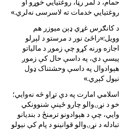
حمام، د لمر رڼا، روغتیايي خوړو او
روغتیایي خدمات ته لاسرسی نه‌لري.»
د کانګرس غړي ډېن میوزر هم
وویل:«راځئ نور د مرستو د لېږلو
اجازه ورنه کړو چې زموږ د مالیاتو
پیسې دي، په داسې حال کې زموږ
هېوادوال په داسې وحشتناک ډول
نیول کېږي.»
اسلامي امارت په دې تړاو څه نه‌وایي؛
خو د نړۍوالو چارو ځينې شنوونکي
وایي، چې د هېوادونو ترمنځ د بندیانو
تبادله د نړۍوالو قوانینو د پام کې نیولو