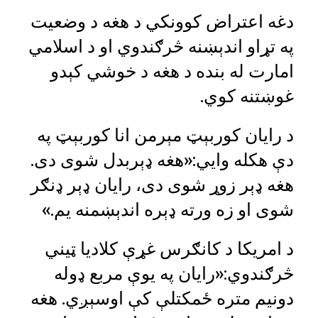
دغه اعتراض کوونکي د هغه د وضعیت
په تړاو اندېښنه څرګندوي او د اسلامي
امارت له بنده د هغه د خوشي کېدو
غوښتنه کوي.
د رایان کوربېټ مېرمن انا کوربېټ په
دې هکله وايي:«هغه ډېربدل شوی دی.
هغه ډېر زوړ شوی دی، رایان ډېر ډنګر
شوی او زه ورته ډېره اندېښمنه یم.»
د امریکا د کانګرس غړې کلادیا ټیني
څرګندوي:«رایان په یوې مربع ډوله
دونیم متره ځمکتلې کې اوسېږي. هغه