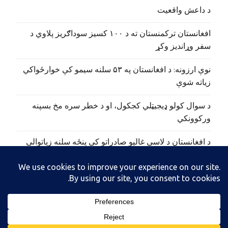
د داعش واقعیت
افغانستان ترکمنستان ته د ۱۰۰ کسیز سوداګریز پلاوي د
سفر وړاندیز وکړ
نوې ارزونه: د افغانستان په ۵۳ سلنه سیمو کې خوارځواکي
زیاته شوې
د سوال کولو ډیجیټلي کجکول، او د خطر سره مخ بسپنه
ورکوونکي
د افغانستان د لاسي غالیو صادراتو کې پنځه سلنه زیاتوالی
راغلی