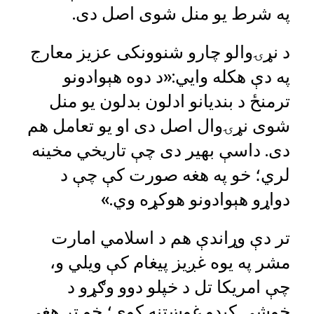
په شرط یو منل شوی اصل دی.
د نړۍوالو چارو شنوونکی عزیز معارج
په دې هکله وايي:«د دوه هېوادونو
ترمنځ د بندیانو ادلون بدلون یو منل
شوی نړۍوال اصل دی او یو تعامل هم
دی. داسې بهیر دی چې تاریخي مخینه
لري؛ خو په هغه صورت کې چې د
دواړو هېوادونو هوکړه وي.»
تر دې وړاندې هم د اسلامي امارت
مشر په یوه غږیز پیغام کې ویلي و،
چې امریکا تل د خپلو دوو وګړو د
خوشي کېدو غوښتنه کوي؛ خو تر هغې