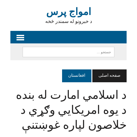
امواج پرس
د خبرونو له سمندر څخه
صفحه اصلی
افغانستان
د اسلامي امارت له بنده
د یوه امریکايي وګړي د
خلاصون لپاره غوښتنې