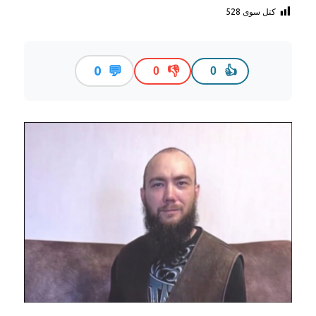
کتل سوی
528
💬
0
👎
👍
0
0