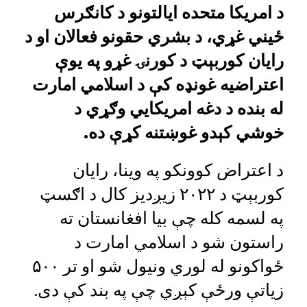
د امریکا متحده ایالتونو د کانګرس
ځيني غړي، د بشري حقونو فعالان او د
رایان کوربېټ د کورنۍ غړو په یوې
اعتراضيه غونډه کې د اسلامي امارت
له بنده د دغه امریکایي وګړي د
خوشي کېدو غوښتنه کړې ده.
د اعتراض کوونکو په وینا، رایان
کوربېټ د ۲۰۲۲ زیږدیز کال د اګسټ
په لسمه کله چې بیا افغانستان ته
راستون شو د اسلامي امارت د
ځواکونو له لوري ونیول شو او تر ۵۰۰
زیاتې ورځې کېږي چې په بند کې دی.