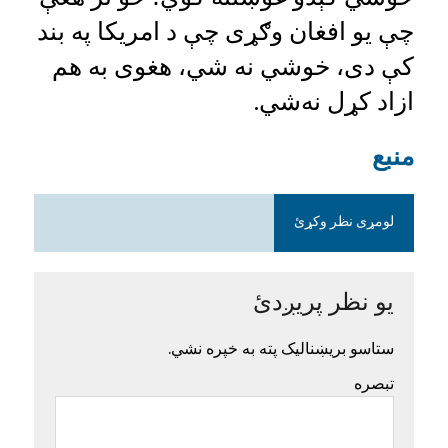
چې یو افغان وګړی چې د امریکا په بند
کې دی، خوشي نه شي، هغوی به هم
ازاد کړل نه‌شي.
منبع
لومړی نظر وکړئ
یو نظر پریږدئ
ستاسو بریښنالیک پته به خپره نشي.
تبصره