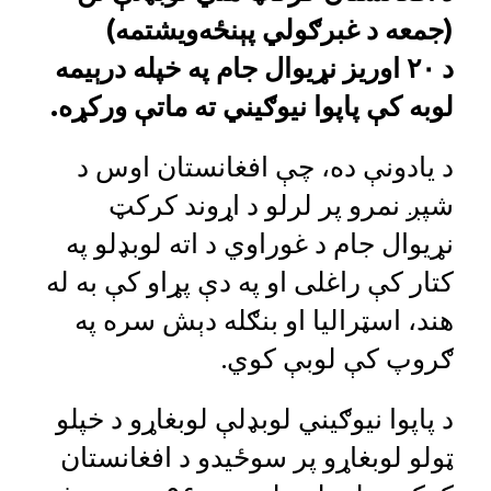
(جمعه د غبرګولي پېنځه‌ویشتمه)
د ۲۰ اوریز نړیوال جام په خپله درېیمه
لوبه کې پاپوا نیوګیني ته ماتې ورکړه.
د يادونې ده، چې افغانستان اوس د
شپږ نمرو پر لرلو د اړوند کرکټ
نړيوال جام د غوراوي د اته لوبډلو په
کتار کې راغلى او په دې پړاو کې به له
هند، اسټراليا او بنګله دېش سره په
ګروپ کې لوبې کوي.
د پاپوا نیوګیني لوبډلې لوبغاړو د خپلو
ټولو لوبغاړو پر سوځیدو د افغانستان