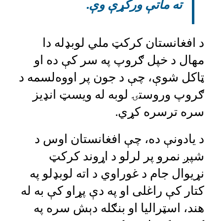
ته ماتې ورکړې وې.
د افغانستان کرکټ ملي لوبډله دا
مهال د خپل ګروپ په سر کې ده او
ټاکل شوې، چې د جون پر اووه‌لسمه د
ګروپ وروستۍ لوبه له ویسټ انډیز
سره ترسره کړي.
د يادونې ده، چې افغانستان اوس د
شپږ نمرو پر لرلو د اړوند کرکټ
نړيوال جام د غوراوي د اته لوبډلو په
کتار کې راغلى او په دې پړاو کې به له
هند، اسټراليا او بنګله دېش سره په