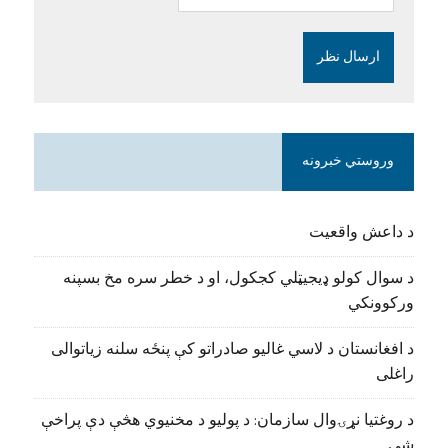
وروستي خبرونه
د داعش واقعیت
د سوال کولو ډیجیټلي کجکول، او د خطر سره مخ بسپنه
ورکوونکي
د افغانستان د لاسي غالیو صادراتو کې پنځه سلنه زیاتوالی
راغلی
د روغتیا نړۍوال سازمان: د پولیو د مخنیوي هڅې دې پراخې
شي