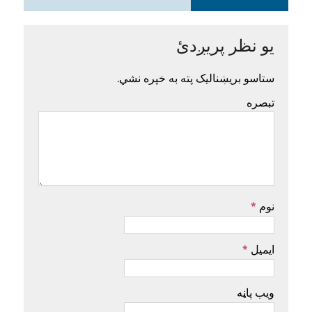
یو نظر پریږدئ
ستاسو بریښنالیک پته به خپره نشي.
تبصره
نوم
*
ایمیل
*
ویب پاڼه