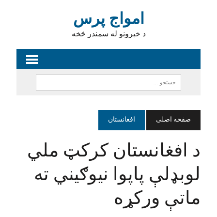
امواج پرس
د خبرونو له سمندر څخه
صفحه اصلی
افغانستان
د افغانستان کرکټ ملي
لوبډلې پاپوا نیوګیني ته
ماتې ورکړه