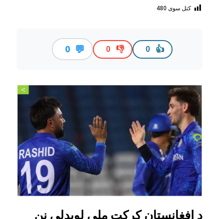
کتل سوی
480
💬
0
👎
👍
0
0
د افغانستان کرکټ ملي لوبډلې نن