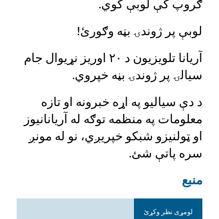
ګروپ کې لوبې کوي.
لوبې پر ژوندۍ بڼه وګورئ!
آریانا تلویزیون د ۲۰ اوریز نړیوال جام
سیالۍ پر ژوندۍ بڼه خپروي.
د دې سیالیو په اړه خبرونه او تازه
معلومات په منظمه توګه له آریانانیوز
او ټولنیزو شبکو خپریږي، نو له مونږ
سره پاتې شئ.
منبع
لومړی نظر وکړئ