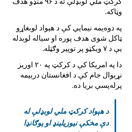
کرکټ ملي لوبډلې ته د ۹۶ منډو هدف
وټاکه.
په دوه‌یمه نیمايي کې د هېواد لوبغاړو
ټاکل شوی هدف پوره او سیاله لوبدله
یې د ۷ ویکټو پر توپیر وګټله.
دا په امریکا کې د کرکټ په ۲۰ اوریز
نړیوال جام کې د افغانستان درېیمه
پرله‌پسې بریا ده.
د هېواد کرکټ ملي لوبډلې له
دې مخکې نیوزیلینډ او یوګانډا