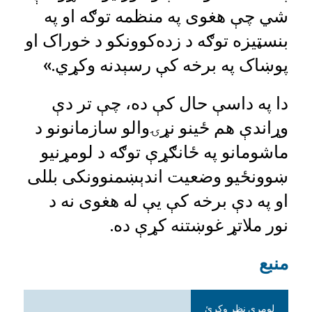
شي چې هغوی په منظمه توګه او په
بنسټيزه توګه د زده‌کوونکو د خوراک او
پوښاک په برخه کې رسېدنه وکړي.»
دا په داسې حال کې ده، چې تر دې
وړاندې هم ځينو نړۍوالو سازمانونو د
ماشومانو په ځانګړې توګه د لومړنیو
ښوونځیو وضعیت اندېښمنوونکی بللی
او په دې برخه کې یې له هغوی نه د
نور ملاتړ غوښتنه کړې ده.
منبع
لومړی نظر وکړئ