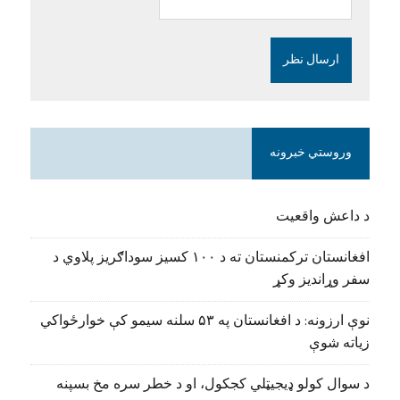
وروستي خبرونه
د داعش واقعیت
افغانستان ترکمنستان ته د ۱۰۰ کسیز سوداګریز پلاوي د
سفر وړاندیز وکړ
نوې ارزونه: د افغانستان په ۵۳ سلنه سیمو کې خوارځواکي
زیاته شوې
د سوال کولو ډیجیټلي کجکول، او د خطر سره مخ بسپنه