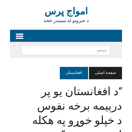
امواج پرس
د خبرونو له سمندر څخه
صفحه اصلی
افغانستان
“د افغانستان یو پر
درېیمه برخه نفوس
د خپلو خوړو په هکله