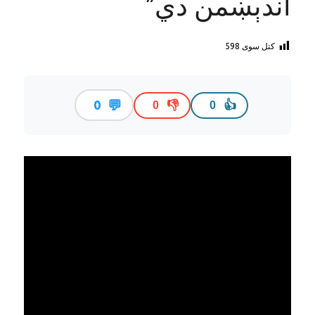
اندېښمن دي”
کتل سوی
598
💬
0
👎
👍
0
0