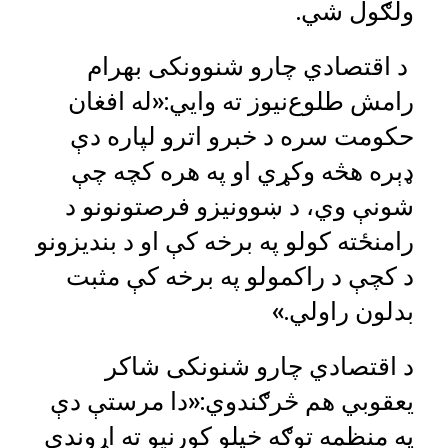
ولګول شي.
د اقتصادي چارو شنوونکی بهرام
رامش طلوع‌نیوز ته وايي:«له افغان
حکومت سره د خبرو اترو لپاره دې
ډېره هڅه وکړي او په هره کچه چې
شونې وي، د ښوونیزو فرصتونونو د
رامنځته کولو په برخه کې او د بندیزونو
د کچې د راکمولو په برخه کې مثبت
بدلون راولي.»
د اقتصادي چارو شنونکی شاکر
یعقوبي هم څرګندوي:«دا مرستې دې
په منظمه توګه خپلو کورنیو ته اړوندې