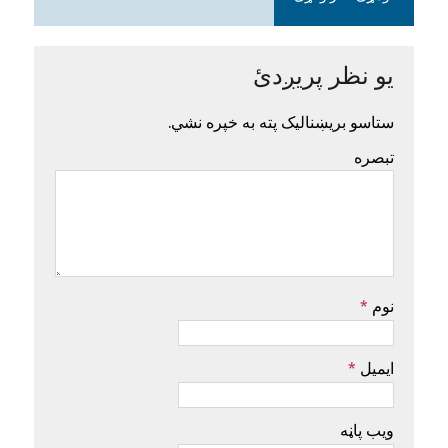
یو نظر پریږدئ
ستاسو بریښنالیک پته به خپره نشي.
تبصره
نوم
*
ایمیل
*
ویب پاڼه