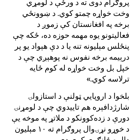
پروګرام دوی ته د ورځې د لومړي
وخت خواړه چمتو کوي. د ښوونځي
برخه په افغانستان کې زموږ د
فعالیتونو یوه مهمه حوزه ده، ځکه چې
پنځلس مېلیونه تنه یا د دې هېواد یو پر
درېیمه برخه نفوس نه پوهېږي چې د
خپل بل وخت خواړه له کوم ځایه
ترلاسه کوي.»
بلخوا د اروپایي ټولنې د استازولۍ
شارژدافېره هم تاییدوي چې د لومړنۍ
دورې د زده‌کوونکو د ملاتړ په موخه یې
د خوړو نړۍوال پروګرام ته ۱۰ مېلیون
ډالره ځانګړې کړې دي.