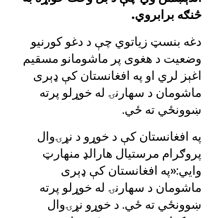
څنګه برابروي.
دغه بنسټ زیاتوي چې د دغو کورنیو
وضعیت د هغوی پر ماشومانو مسقیم
اغېز لري او په افغانستان کې ډېری
ماشومان د سهارنۍ له خوړلو پرته
ښوونځي ته ځي.
په افغانستان کې د خوړو د نړۍوال
پروګرام مرستیال هارالډ منهارټ
وايي:«په افغانستان کې ډېری
ماشومان د سهارنۍ له خوړلو پرته
ښوونځي ته ځي. د خوړو نړۍوال