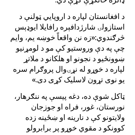
د افغانستان لپاره د اروپایي ټولنې د
استازولۍ شارژدافېره رافایلا ایوډېس
څرګندوي:«زه نن واقعاً خوښه یم، وایم
چې په دې وروستیو کې مو د لومړنيو
ښوونځيو د نجونو او هلکانو د ملاتړ
لپاره د خوړو له نړۍوال پروګرام سره
یو نوی تړون لاسلیک کړی دی.»
ټاکل شوې ده، دغه پیسې په ننګرهار،
نورستان، غور، فراه او جوزجان
ولایتونو کې د نارینه او ښځينه زده
کوونکو د مقوي خوړو پر برابرولو