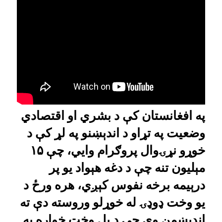
په افغانستان کې د بشري او اقتصادي
وضعیت په تړاو د اندېښنو په لړ کې د
خوړو نړۍوال پروګرام وایي، چې ۱۵
مېلیون تنه چې د دغه هېواد یو پر
درېیمه برخه نفوس کېږي، هره ورځ د
یو وخت ډوډۍ له خوړلو وروسته دې ته
اندېښمن وي چې د بل وخت خواړه به