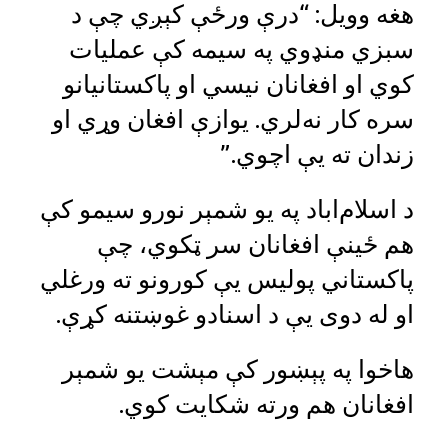
هغه وویل: “درې ورځې کېږي چې د
سبزي منډوي په سیمه کې عملیات
کوي او افغانان نیسي او پاکستانیانو
سره کار نه‌لري. یوازې افغان وړي او
زندان ته یې اچوي.”
د اسلام‌اباد په یو شمېر نورو سیمو کې
هم ځینې افغانان سر ټکوي، چې
پاکستاني پولیس یې کورونو ته ورغلي
او له دوی یې د اسنادو غوښتنه کړې.
هاخوا په پېښور کې مېشت یو شمېر
افغانان هم ورته شکایت کوي.