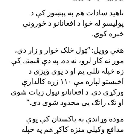
ناهید سادات هم په پېښور کې د
پولیسو له خوا د افغانانو د ځورونې
خبره کوي.
هغې وویل: “ټول خلک خوار و زار دي،
موږ نه کار لرو، نه ده. په دې قیمتۍ کې
زه خپله تللې یم او د یوې ویزې د
اخیستو لپاره مې ۱۱۰ زره کالدارې
ورکړي دي. د افغانانو نیول زیات شوي
او تګ راتګ یې محدود شوی دی.”
موده وړاندې په پاکستان کې یوې
مدافع وکیلې منزه کاکړ هم په خپله