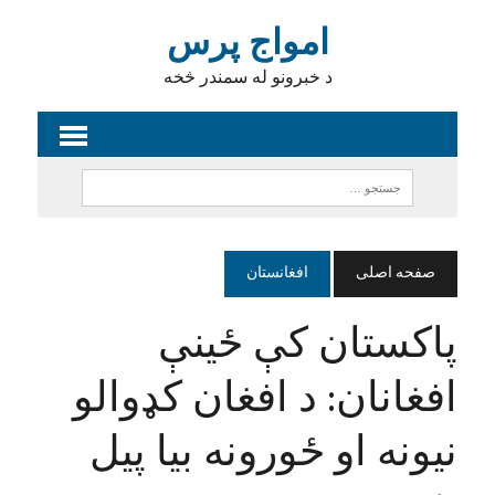
امواج پرس
د خبرونو له سمندر څخه
صفحه اصلی
افغانستان
پاکستان کې ځینې
افغانان: د افغان کډوالو
نیونه او ځورونه بیا پیل