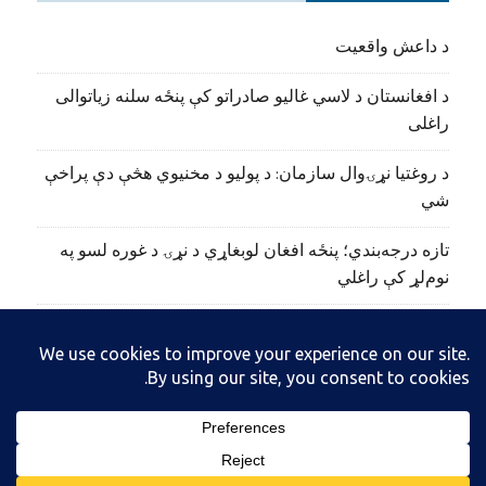
د داعش واقعیت
د افغانستان د لاسي غالیو صادراتو کې پنځه سلنه زیاتوالی
راغلی
د روغتیا نړۍوال سازمان: د پولیو د مخنیوي هڅې دې پراخې
شي
تازه درجه‌بندي؛ پنځه افغان لوبغاړي د نړۍ د غوره لسو په
نوم‌لړ کې راغلي
نورستان کې ۱۹ تاریخي سیمې او اثار ثبت شوي