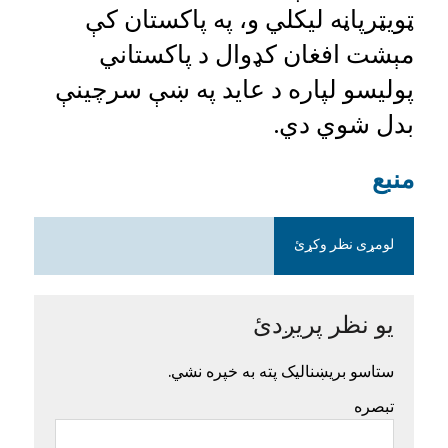
ټویټرپاڼه لیکلي و، په پاکستان کې
مېشت افغان کډوال د پاکستاني
پولیسو لپاره د عاید په ښې سرچینې
بدل شوي دي.
منبع
لومړی نظر وکړئ
یو نظر پریږدئ
ستاسو بریښنالیک پته به خپره نشي.
تبصره