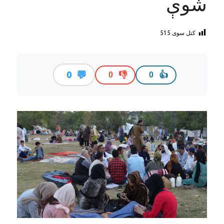
شوې
کتل سوی
515
💬
0
👎
👍
0
0