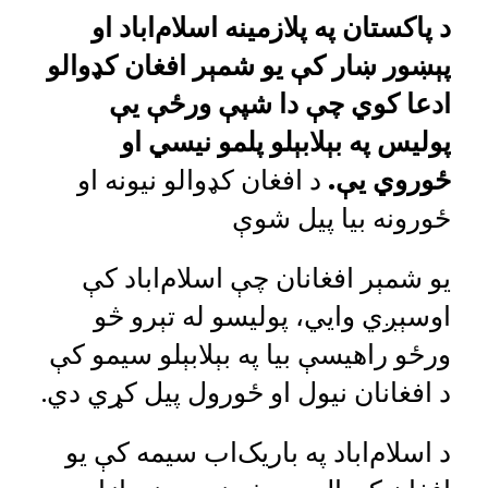
د پاکستان په پلازمینه اسلام‌اباد او
پېښور ښار کې یو شمېر افغان کډوالو
ادعا کوي چې دا شپې ورځې یې
پولیس په بېلابېلو پلمو نیسي او
ځوروي یې.
د افغان کډوالو نیونه او
ځورونه بیا پیل شوې
یو شمېر افغانان چې اسلام‌اباد کې
اوسېږي وايي، پولیسو له تېرو څو
ورځو راهیسې بیا په بېلابېلو سیمو کې
د افغانان نیول او ځورول پیل کړي دي.
د اسلام‌اباد په باریک‌اب سیمه کې یو