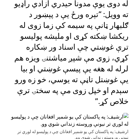
له دوی یوې مدونا حیدري ازادي راډیو
ته وویل: “تېره ورځ یې د پېښور د
ګلبهار ټانې په سیمه کې زما زوی له
ریکشا ښکته کړی او ملېشه پولیسو
ترې غوښتي چې اسناد ور ښکاره
کړي، زوی مې شپږ میاشتنۍ ویزه هم
لرله له هغه یې پیسې غوښتي او بیا
یې غوښتل تاڼې ته یوسي، خو زه ورو
سېدم او خپل زوی مې په سختۍ ترې
خلاص کړ.”
ارشیف: په پاکستان کې یو شمېر افغانان چې د پولیسو له لوري تر
نیونې وروسته زنداني شوي وو.