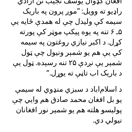
افغان کډوال یوسف نجیب نن ازادي
راډیو ته وویل: “موږ پرون په باریک
سیمه کې ولیدل چې له همدې ځایه یې
۵ـ ۶ تنه په یوه پیکپ موټر کې پورته
کړل. د اکبر نیازي روغتون په سیمه
کې یې هم یو شمېر ونیول چې ټول
شمېر یې نږدې ۲۵ تنه رسېده. ټول یې
د باریک ا‌ب تاڼې ته یوړل.”
د اسلا‌م‌اباد د سبزي منډوي له سیمې
یو بل افغان محمد صادق هم وايي چې
پولیسو هلته هم یو شمېر نور افغانان
نیولي دي.