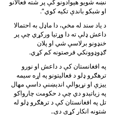
نښه شویو هېوادونو کې پر شته فعالانو
او شبکو باندې تکیه کوي”.
د یاد سند له مخې، دا ماډل به احتمالا
داعش ډلې ته دا وړتیا ورکړي چې پر
خنډونو برلاسې شي او پلان
ګډوډوونکي فرصتونه کم کړي.
په افغانستان کې د داعش او نورو
ترهګرو ډلو د فعالیتونو په اړه سیمه
ییزې او نړیوالې اندېښنې داسې مهال
په زیاتېدو دي چې د حکومت چارواکو
تل په افغانستان کې د ترهګرو ډلو له
شتونه انکار کړی دی..