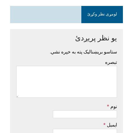
لومړی نظر وکړئ
یو نظر پریږدئ
ستاسو بریښنالیک پته به خپره نشي.
تبصره
نوم
*
ایمیل
*