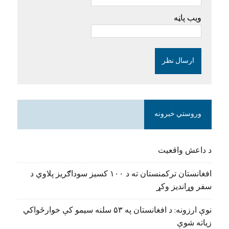
ویب پاڼه
وروستي خبرونه
د داعش واقعیت
افغانستان ترکمنستان ته د ۱۰۰ کسیز سوداګریز پلاوي د
سفر وړاندیز وکړ
نوې ارزونه: د افغانستان په ۵۳ سلنه سیمو کې خوارځواکي
زیاته شوې