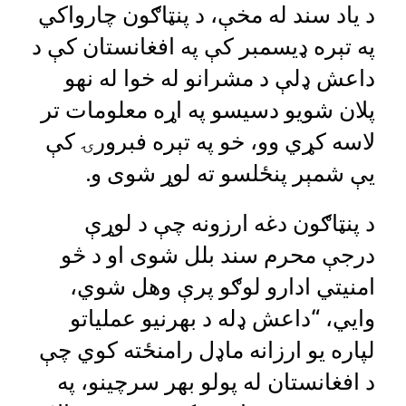
د یاد سند له مخې، د پنټاګون چارواکي
په تېره ډیسمبر کې په افغانستان کې د
داعش ډلې د مشرانو له خوا له نهو
پلان شویو دسیسو په اړه معلومات تر
لاسه کړي وو، خو په تېره فبرورۍ کې
یې شمېر پنځلسو ته لوړ شوی و.
د پنټاګون دغه ارزونه چې د لوړې
درجې محرم سند بلل شوی او د څو
امنیتي ادارو لوګو پرې وهل شوي،
وايي، “داعش ډله د بهرنیو عملیاتو
لپاره یو ارزانه ماډل رامنځته کوي چې
د افغانستان له پولو بهر سرچینو، په