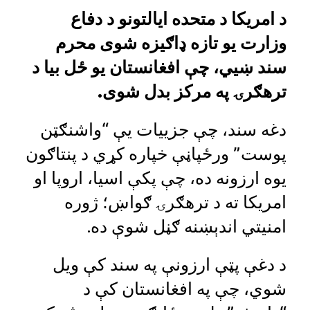
د امریکا د متحده ایالتونو د دفاع
وزارت یو تازه ډاګیزه شوی محرم
سند ښيي، چې افغانستان یو ځل بیا د
ترهګرۍ په مرکز بدل شوی.
دغه سند، چې جزییات یې “واشنګټن
پوست” ورځپاڼې خپاره کړي د پنتاګون
یوه ارزونه ده، چې پکې اسیا، اروپا او
امریکا ته د ترهګرۍ ګواښ؛ ژوره
امنیتي اندېښنه ګڼل شوې ده.
د دغې پټې ارزونې په سند کې ویل
شوي، چې په افغانستان کې د