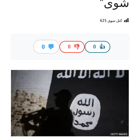
شوی”
کتل سوی
625
💬
0
👎
👍
0
0