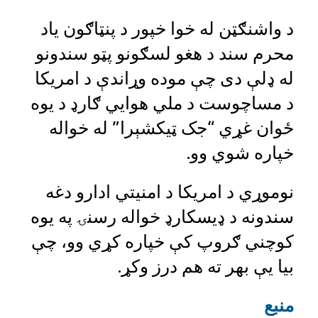
د واشنګټن له خوا خپور د پنټاګون یاد
محرم سند د هغو لسګونو پټو سندونو
له ډلې دی چې موده وړاندې د امریکا
د مساچوست د ملي هوايي ګارډ د یوه
ځوان غړي “جک ټیکشېرا” له خواله
خپاره شوي وو.
نوموړي د امریکا د امنیتي ادارو دغه
سندونه د ډیسکارډ خواله رسنۍ په یوه
کوچني ګروپ کې خپاره کړي وو، چې
بیا یې بهر ته هم درز وکړ.
منبع