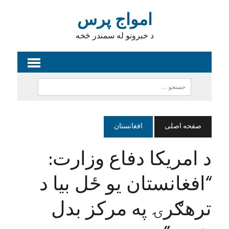
امواج پرس
د خبرونو له سمندر څخه
صفحه اصلی
افغانستان
د امریکا دفاع وزارت:
“افغانستان یو ځل بیا د
ترهګرۍ په مرکز بدل