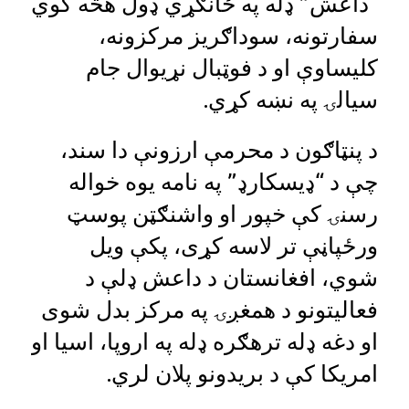
“داعش” ډله په ځانګړي ډول هڅه کوي
سفارتونه، سوداګریز مرکزونه،
کلیساوې او د فوټبال نړیوال جام
سیالۍ په نښه کړي.
د پنټاګون د محرمې ارزونې دا سند،
چې د “ډیسکارډ” په نامه یوه خواله
رسنۍ کې خپور او واشنګټن پوسټ
ورځپاڼې تر لاسه کړی، پکې ویل
شوي، افغانستان د داعش ډلې د
فعالیتونو د همغږۍ په مرکز بدل شوی
او دغه ډله ترهګره ډله په اروپا، اسیا او
امریکا کې د بریدونو پلان لري.