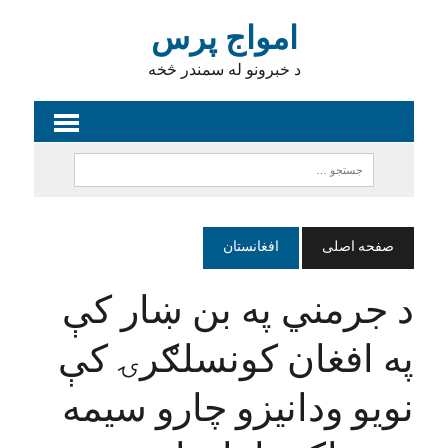
امواج پرس
د خبرونو له سمندر څخه
صفحه اصلی
افغانستان
د جرمني په بن ښار کې
په افغان کونسلګرۍ کې
نویو ودانیزو چارو سیمه