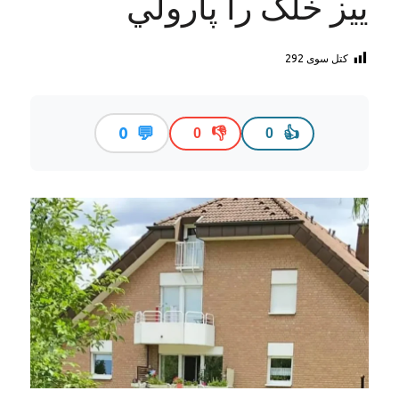
ییز خلک را پارولي
کتل سوی
292
💬
0
👎
👍
0
0