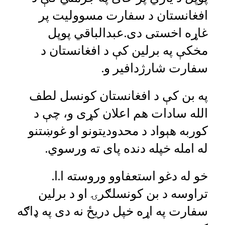
افغانستان د سفارت مسوولیت پر
غاړه اخستی دی.عبدالباقي پوپل
مخکې په برلین کې د افغانستان د
سفارت شارژدافیر و.
په بن کې د افغانستان کونسل لطف
الله سادات هم اعلان کړی و، چې د
کوربه هېواد د محدودیتونو او غوښتنو
له امله خپله دنده پای ته ورسوي.
خو له دغو استعفاوو وروسته ا.ا.
تراوسه د بن کونسلګرۍ او د برلین
سفارت په اړه خپل دریځ نه دی په ډاګه