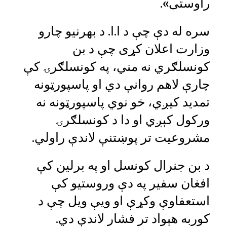
راوستی».
سره له دې چې د ا.ا. د بهرنیو چارو
وزارت اعلان کړی چې د بن
کونسلګري نه مني، په کونسلګرۍ کې
چارې لاهم روانې دي او پاسپورټونه
تمدید کیږي، خو نوي پاسپورټونه نه
ورکول کېږي او دا د کونسلګرۍ
مشروعیت تر پوښتنې لاندې راولي.
د بن جنرال کونسل او په برلین کې
افغان سفیر په دې وروستیو کې
استعفاوې وکړې او ویې ویل چې د
کوربه هېواد تر فشار لاندې دي.