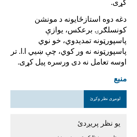
کړی.
دغه دوه استازځایونه د مونشن
کونسلګرۍ برعکس، یوازې
پاسپورټونه تمدیدوي، خو نوي
پاسپورټونه نه ور کوي، چې ښيي ا.ا. تر
اوسه تعامل نه دی ورسره پیل کړی.
منبع
لومړی نظر وکړئ
یو نظر پریږدئ