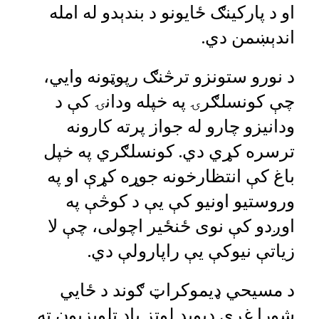
او د پارکینګ ځایونو د بندېدو له امله
اندېښمن دي.
د نورو ستونزو ترڅنګ رپوټونه وايي،
چې کونسلګرۍ په خپله ودانۍ کې د
ودانیزو چارو له جواز پرته کارونه
ترسره کړي دي. کونسلګري په خپل
باغ کې انتظارخونه جوړه کړې او په
وروستیو اونیو کې یې د کوڅې په
اوږدو کې نوی ځنځیر اچولی، چې لا
زیاتې نیوکې یې راپارولې دي.
د مسیحي ډیموکراټ ګوند د ځايي
شورا غړي ډیوید لوتز یاد تلویزیون ته