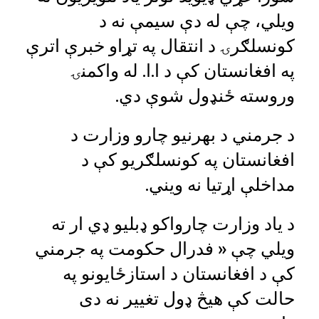
ویلي، چې له دې سیمې نه د
کونسلګرۍ د انتقال په تړاو خبرې اترې
په افغانستان کې د ا.ا. له واکمنۍ
وروسته ځنډول شوې دي.
د جرمني د بهرنیو چارو وزارت د
افغانستان په کونسلګریو کې د
مداخلې اړتیا نه ویني.
د یاد وزارت چارواکو ډبلیو ډي ار ته
ویلي چې « فدرال حکومت په جرمني
کې د افغانستان د استازځایونو په
حالت کې هیڅ ډول تغییر نه دی