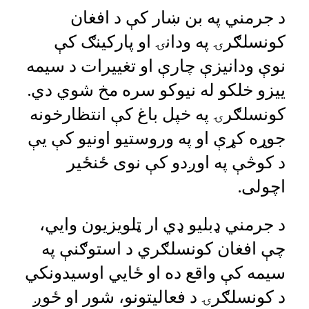
د جرمني په بن ښار کې د افغان
کونسلګرۍ په ودانۍ او پارکینګ کې
نوې ودانیزې چارې او تغییرات د سیمه
ییزو خلکو له نیوکو سره مخ شوي دي.
کونسلګرۍ په خپل باغ کې انتظارخونه
جوړه کړې او په وروستیو اونیو کې یې
د کوڅې په اوږدو کې نوی ځنځیر
اچولی.
د جرمني ډبلیو ډي ار ټلویزیون وايي،
چې افغان کونسلګري د استوګنې په
سیمه کې واقع ده او ځايي اوسیدونکي
د کونسلګرۍ د فعالیتونو، شور او ځوږ