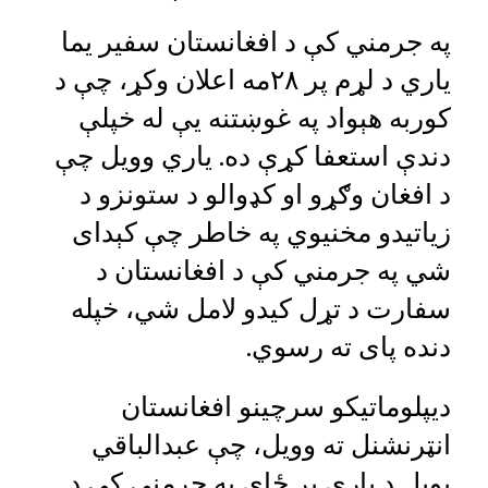
په جرمني کې د افغانستان سفیر یما
یاري د لړم پر ۲۸مه اعلان وکړ، چې د
کوربه هېواد په غوښتنه یې له خپلې
دندې استعفا کړې ده. یاري وویل چې
د افغان وګړو او کډوالو د ستونزو د
زیاتیدو مخنیوي په خاطر چې کېدای
شي په جرمني کې د افغانستان د
سفارت د تړل کیدو لامل شي، خپله
دنده پای ته رسوي.
دیپلوماتیکو سرچینو افغانستان
انټرنشنل ته وویل، چې عبدالباقي
پوپل د یاري پر ځای په جرمني کې د