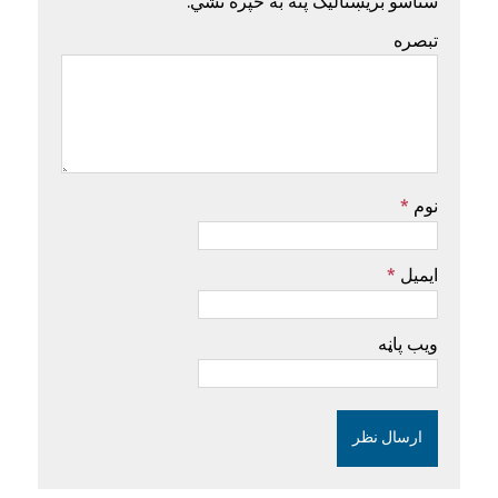
ستاسو بریښنالیک پته به خپره نشي.
تبصره
نوم
*
ایمیل
*
ویب پاڼه