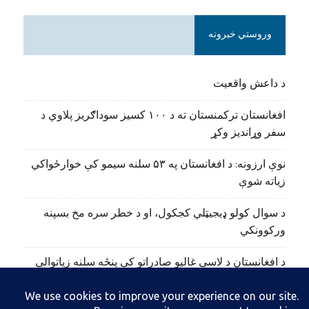
وروستي خبرونه
د داعش واقعیت
افغانستان ترکمنستان ته د ۱۰۰ کسیز سوداګریز پلاوي د
سفر وړاندیز وکړ
نوې ارزونه: د افغانستان په ۵۳ سلنه سیمو کې خوارځواکي
زیاته شوې
د سوال کولو ډیجیټلي کجکول، او د خطر سره مخ بسپنه
ورکوونکي
د افغانستان د لاسي غالیو صادراتو کې پنځه سلنه زیاتوالی
راغلی