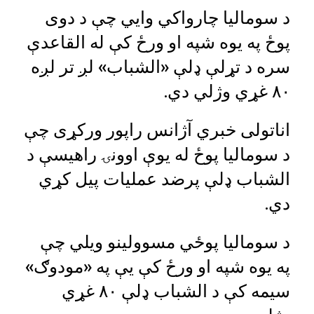
د سومالیا چارواکي وايي چې د دوی
پوځ په یوه شپه او ورځ کې له القاعدې
سره د تړلې ډلې «الشباب» لږ تر لږه
۸۰ غړي وژلي دي.
اناتولی خبري آژانس راپور ورکړی چې
د سومالیا پوځ له یوې اوونۍ راهیسې د
الشباب ډلې پرضد عملیات پیل کړي
دي.
د سومالیا پوځي مسوولینو ویلي چې
په یوه شپه او ورځ کې یې په «مودوګ»
سیمه کې د الشباب ډلې ۸۰ غړي