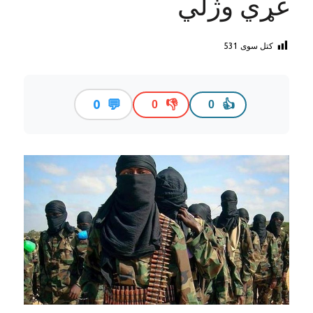
غړي وژلي
کتل سوی
531
💬
0
👎
👍
0
0