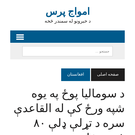
امواج پرس
د خبرونو له سمندر څخه
صفحه اصلی
افغانستان
د سومالیا پوځ په یوه
شپه ورځ کې له القاعدې
سره د تړلې ډلې ۸۰