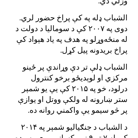
وژلي دي.
الشباب ډله په کې پراخ حضور لري.
دوی په ۲۰۰۷ کې د سومالیا د دولت د
له منځه‌وړلو په هدف په یاد هېواد کې
پراخ بریدونه پیل کړل.
الشباب ډلې تر دې وړاندې پر ځینو
مرکزي او لوېدیځو برخو کنترول
درلود، خو په ۲۰۱۵ کې یې یو شمېر
ستر ښارونه له ولکې ووتل او یوازې
پر څو سیمو یې واکمني روانه ده.
د الشباب د جنګیالیو شمېر په ۲۰۱۴
کې له ۷ تر ۹ زرو کسانو پورې رسېده.