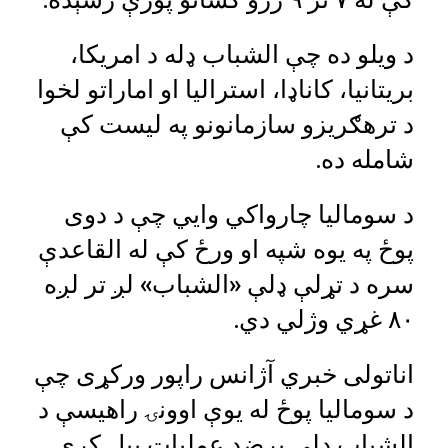
د ویلو ده چې الشباب ډله د امریکا،
بریتانیا، کاناډا، استرالیا او اماراتو لخوا
د ترهګریزو سازمانونو په لیست کې
شامله ده.
د سومالیا چارواکي وايي چې د دوی
پوځ په یوه شپه او ورځ کې له القاعدې
سره د تړلې ډلې «الشباب» لږ تر لږه
۸۰ غړي وژلي دي.
اناتولی خبري آژانس راپور ورکړی چې
د سومالیا پوځ له یوې اوونۍ راهیسې د
الشباب ډلې پرضد عملیات پیل کړي