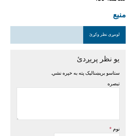
منبع
لومړی نظر وکړئ
یو نظر پریږدئ
ستاسو بریښنالیک پته به خپره نشي.
تبصره
نوم
*