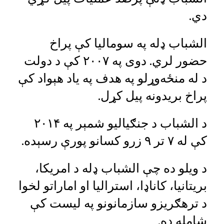
دي.
الشباب ډله په سومالیا کې پراخ
حضور لري. دوی په ۲۰۰۷ کې د دولت
د له منځه‌وړلو په هدف په یاد هېواد کې
پراخ بریدونه پیل کړل.
د الشباب د جنګیالیو شمېر په ۲۰۱۴
کې له ۷ تر ۹ زرو کسانو پورې رسېده.
د ویلو ده چې الشباب ډله د امریکا،
بریتانیا، کاناډا، استرالیا او اماراتو لخوا
د ترهګریزو سازمانونو په لیست کې
شامله ده.