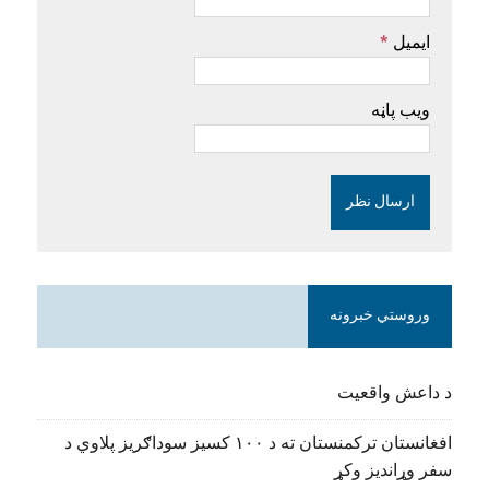
ایمیل
*
ویب پاڼه
وروستي خبرونه
د داعش واقعیت
افغانستان ترکمنستان ته د ۱۰۰ کسیز سوداګریز پلاوي د
سفر وړاندیز وکړ