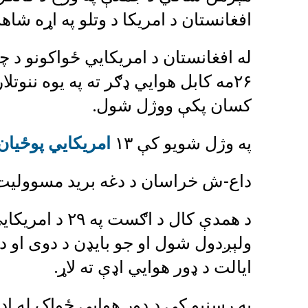
افغانستان د امریکا د وتلو په اړه شاه
کسان پکې ووژل شول.
په وژل شویو کې ۱۳
امریکايي پوځیان
داع-ش خراسان د دغه برید مسوولیت 
د همدې کال د اګ
ولېږدول شول او جو بایډن د دوی او د ه
ایالت د ډور هوايي اډې ته لاړ.
په رسنیو کې د ډور هوايي ځواک له 