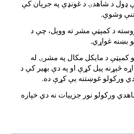
ې ډول د شاهدۍ د غونډې په جريان کې
تنې وشوې.
روسته د کمېټې مشر ته وويل، چې د
و بښنه غواړي.
و کمېټې د مایکل مکال په مشرۍ له
 اړه څېړنه پیل کړې او په دې بهیر کې د
دي ورکولو غوښتنه يې کړې ده.
هدي ورکولو نور جزيیات نه دي خپاره