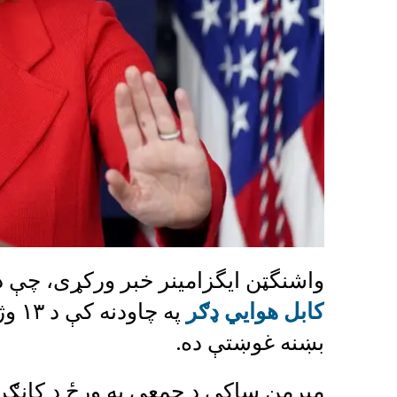
واشنگټن ایگزامینر خبر ورکړی، چې د
کابل هوايي ډګر
په چ
بښنه غوښتې ده.
مېرمن ساکي د جمعې په ورځ د کانګرس 