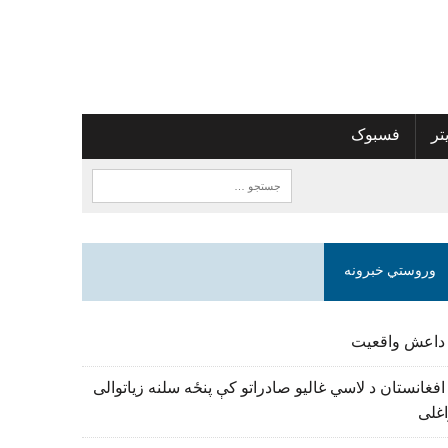
تر
فسبوک
وروستي خبرونه
 داعش واقعیت
افغانستان د لاسي غالیو صادراتو کې پنځه سلنه زیاتوالی
اغلی