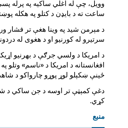
وویل، چې له اغلي ساکيه په پرله پس
ساعت ته د بايډن د کتلو په هکله پوښ
د مېرمن شيد په وينا هغې تر فشار و
سرتيرو له کورنيو او د هغوی له دردون
د امریکا د ولسي جرګې د بهرنیو اړیک
افغانستانه د امریکا د «ناسم» وتلو په
ځینې ښکېلو لوړ پوړو چارواکو د شاه
دغې کمېټې تر اوسه د جن ساکي د شا
کړي.
منبع