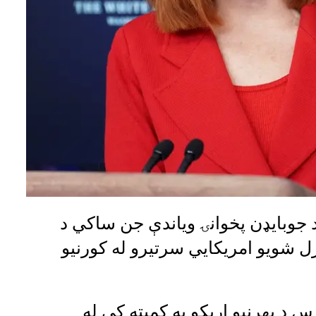
 جوبایډن پخوانۍ ویاندې جن ساکي د
اودنه کې د ۱۳ وژل شویو امریکايي سرتیرو له کورنیو
د بهرنیو اړیکو په کمیټه کې له