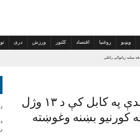
ویډیو
روغتیا
اقتصاد
کلتور
ورزش
دری
توی
ځه سلنه زیاتوالی راغلی
پراخې شي
ه نوم‌لړ کې راغلي
د سپینې ماڼۍ پخوانۍ ویاندې په کابل کې د ۱۳ وژل
 کمپاین پیل کړی
د
ه کورنیو بښنه وغوښته
د 
ر