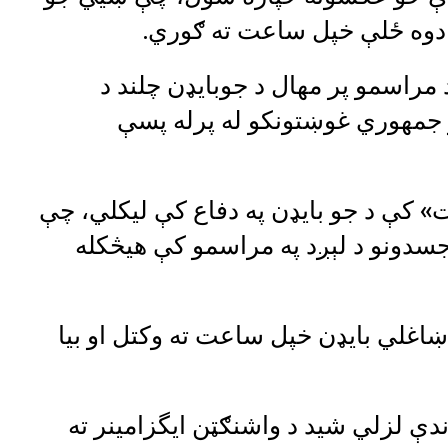
ه دوه ځلې خپل ساعت ته ګوري.
د مراسمو پر مهال د جوبایډن چلند د
 جمهوري غوښتونکو له پرله پسې
 کې د جو بایډن په دفاع کې لیکلي، چې
جسدونو د لېږد په مراسمو کې هیڅکله
اغلي بایډن خپل ساعت ته وکتل او بیا
ندې لزلي شيد د واشنګټن ایگزامینر ته