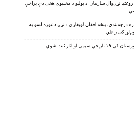
روغتیا نړۍوال سازمان: د پولیو د مخنیوي هڅې دې پراخې
ي
زه درجه‌بندي؛ پنځه افغان لوبغاړي د نړۍ د غوره لسو په
م‌لړ کې راغلي
تان کې ۱۹ تاریخي سیمې او اثار ثبت شوي