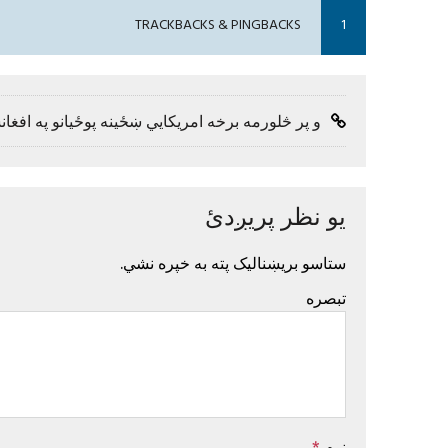
TRACKBACKS & PINGBACKS
1
و پر څلورمه برخه امریکايي ښځینه پوځیانو په اف
یو نظر پریږدئ
ستاسو بریښنالیک پته به خپره نشي.
تبصره
نوم
*