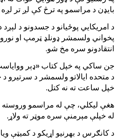
بایډن د مراسمو په ترڅ کې لږ تر لږ
د امریکايي پوځیانو د جسدونو د لېږد 
پخواني ولسمشر ډونلډ ټرمپ او نورو
انتقادونو سره مخ شو.
جن ساکي په خپل کتاب «ډېر ووایاست»
د متحده ایالاتو ولسمشر د سرتيرو د 
خپل ساعت ته نه کتل.
هغې لیکلي، چې له مراسمو وروسته ښ
له خپلې مېرمنې سره موټر ته ولاړ.
د کانګرس د بهرنیو اړیکو د کمیټې ویا