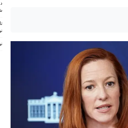
د 
ش
تا
نو
نورس