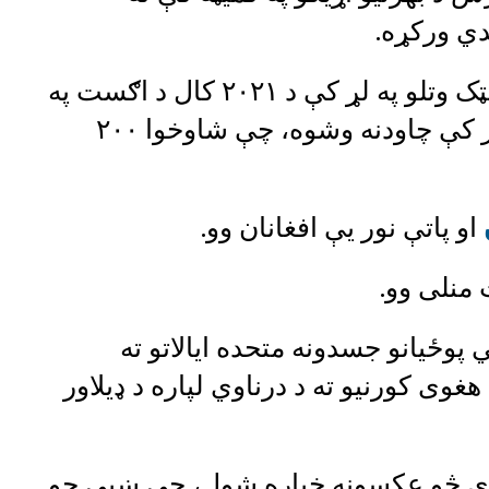
دي ورکړه.
له افغانستان د امریکايي ځواکونو د چټک وتلو په لړ کې د ۲۰۲۱ کال د اګست په
۲۶مه کابل هوايي ډګر ته په یوه ننوتلار کې چاودنه وشوه، چې شاوخوا ۲۰۰
او پاتې نور یې افغانان وو.
منلی وو.
ست په ۲۹ د امریکايي پوځیانو جسدونه متحده ایالاتو ته
غوی کورنیو ته د درناوي لپاره د ډیلاور
اډې څو عکسونه خپاره شول، چې ښيي جو