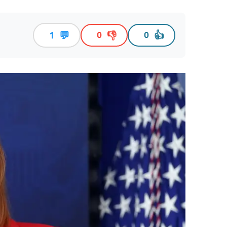
💬
👎
👍
1
0
0