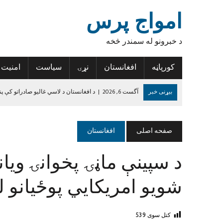
امواج پرس
د خبرونو له سمندر څخه
کورپاڼه
افغانستان
نړۍ
سیاست
امنیت
بیړنی خبر
آگست 6, 2026
|
د افغانستان د لاسي غالیو صادراتو کې پن
آگست 6, 2026
|
د روغتیا نړۍوال سازمان: د پولیو د مخنیوي هڅې دې 
آگست 6, 2026
|
تازه درجه‌بندي؛ پنځه افغان لوبغاړي د نړۍ د غوره لسو پ
صفحه اصلی
افغانستان
آگست 5, 2026
|
نورستان کې ۱۹ تاریخي سیمې او اثار ثبت شوي
آگست 5, 2026
|
کندهار کې یوه ځوان د اضافي درسي کتابونو د راټولولو
جون 14, 2024
|
د داعش واقعیت
شویو امریکايي پوځیانو ل
کتل سوی
539