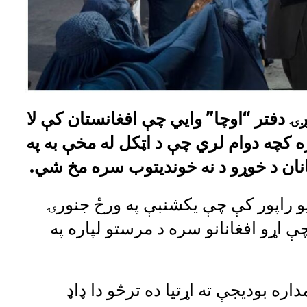
 دفتر “اوچا” وايي چې افغانستان کې لا
ه کچه دوام لري چې د اټکل له مخې به په
یو راپور کې چې یکشنبې په ورځ جنورۍ
 ویلي چې اړو افغانانو سره د مرستو لپاره په
اره بودیجې ته اړتیا ده ترڅو دا ډاډ