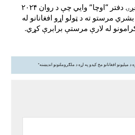
د ملګرو ملتونو د بشري مرستو د همغږۍ دفتر “اوچا” وايي چې د روان ۲۰۲۴
شري مرستو ته د ټولو اړو افغانانو له