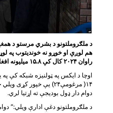
د ملګروملتونو د بشري مرستو د همغږۍ
هم لوږې او خوړو نه خوندیتوب په لوړ
راوان ۲۰۲۴ کال کې ۱۵.۸ میلیونه افغانان د خوړو د نه خوندیتوب سره مخ شي.
اوچا د ایکس په ټولنیزه شبکه کې په 
۱۴( مرغومې۲۴) یې خپور کړی
دوام دار ډول بودیجې ته اړتیا لري.
د ملګروملتونو دغې ادارې ویلي:” دوامد