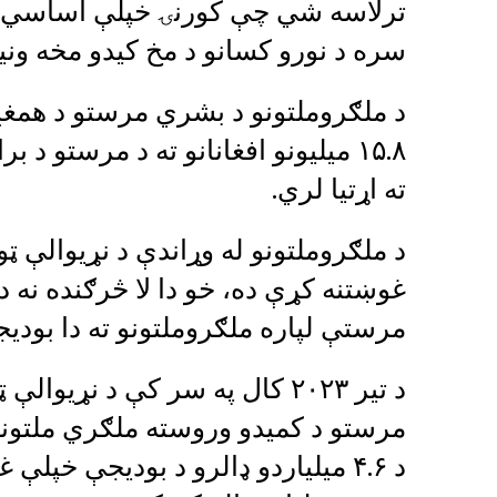
ترلاسه شي چې کورنۍ خپلې اساسي اړت
سره د نورو کسانو د مخ کیدو مخه ون
ته اړتیا لري.
د ملګروملتونو له وړاندې د نړیوالې ټ
غوښتنه کړې ده، خو دا لا څرګنده نه ده
مرستې لپاره ملګروملتونو ته دا بودیجه
د تیر ۲۰۲۳ کال په سر کې د نړ
مرستو د کمیدو وروسته ملګري ملتونه
د ۴.۶ میلیاردو ډالرو د بودیجې خپل