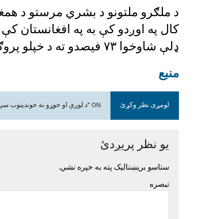
کال په اوږدو کې به په افغانستان کې ب
ډلې شاوخوا ۷۳ فیصدو ته د خپلو پروګرامونو له لارې مرستې برابرې کړي.
منبع
لومړی نظر وکړئ
ON "د لوږې او خوړو نه خوندیتوب سره د میلیونو افغانانو مخ کیدو په اړه د ملګروملتونو اندیښنه"
یو نظر پریږدئ
ستاسو بریښنالیک پته به خپره نشي.
تبصره