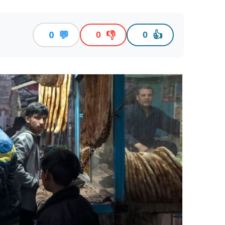
💬
👎
👍
0
0
0