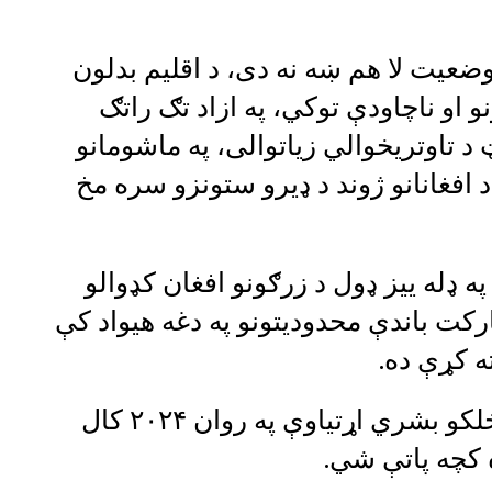
ضعیت لا هم ښه نه دی، د اقلیم بدلون
 او ناچاودې توکي، په ازاد تګ راتګ
د تاوتریخوالي زیاتوالی، په ماشومانو
د افغانانو ژوند د ډیرو ستونزو سره مخ
ه ډله ییز ډول د زرګونو افغان کډوالو
رکت باندې محدودیتونو په دغه هیواد کې
ته کړې ده.
دغې ادارې ویلي افغانستان کې به د خلکو بشري اړتیاوې په روان ۲۰۲۴ کال