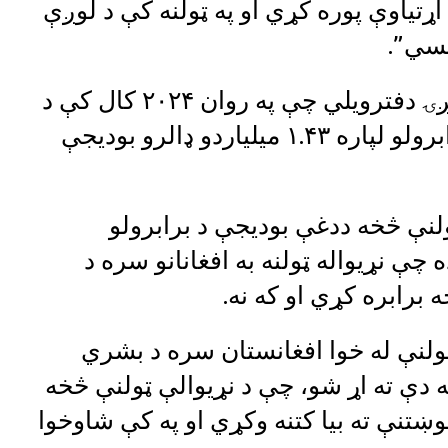
یاوې پوره کړي او په ټولنه کې د لوږې
یسي”.
د ملګروملتونو د بشري مرستو د همغږۍ دفترویلي چې په روان ۲۰۲۴ کال کې د
۱۵.۸ میلیونو افغانانو ته د مرستو د برابرولو لپاره ۱.۴۳ میلیاردو ډالرو بودیجې
ولنې څخه ددغې بودیجې د برابرولو
 چې نړیواله ټولنه به افغانانو سره د
 برابره کړي او که نه.
یوالې ټولنې له خوا افغانستان سره د بشري
 دې ته اړ شو، چې د نړیوالې ټولنې څخه
ې غوښتنې ته بیا کتنه وکړي او په کې شاوخوا