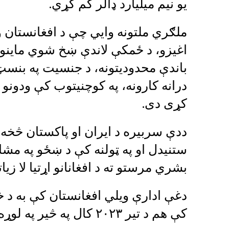
یو نیم میلیارد ډالر کم کړي.
ملګري ملتونه وايي چې د افغانستان و
اغیزو، د ځمکې لاندې ښخ شوي ماینونو
باندې محدودیتونه، د جنسیت په بنسټ 
درانه کارونه، په کوچنیتوب کې ودونو 
کړی دی.
ددې سربیره د ایران او پاکستان څخه پ
ستنیدل او په ټولنه کې د ښځو په مشا
بشري مرستو ته د افغانانو اړتیا لا زیا
کې هم د تیر ۲۰۲۳ کال په څیر په لوړه کچه پاتې شي.