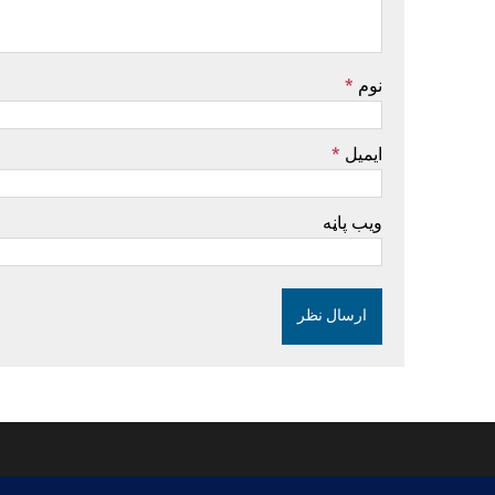
نوم
*
ایمیل
*
ویب پاڼه