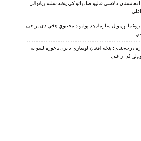
افغانستان د لاسي غالیو صادراتو کې پنځه سلنه زیاتوالی
اغلی
روغتیا نړۍوال سازمان: د پولیو د مخنیوي هڅې دې پراخې
ي
زه درجه‌بندي؛ پنځه افغان لوبغاړي د نړۍ د غوره لسو په
م‌لړ کې راغلي