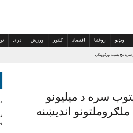
ویډیو
روغتیا
اقتصاد
کلتور
ورزش
دری
توی
 سره مخ بسپنه ورکوونکي
الی راغلی
پراخې شي
ه نوم‌لړ کې راغلي
توب سره د میلیونو
د
د ملګروملتونو اندیښنه
د 
و