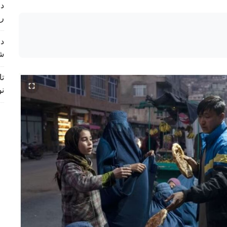
د 
ر
د 
ش
تا
نو