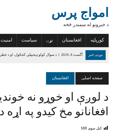
امواج پرس
د خبرونو له سمندر څخه
کورپاڼه
افغانستان
نړۍ
سیاست
امنیت
بیړنی خبر
آگست 6, 2026
|
د سوال کولو ډیجیټلي کجکول، او د خطر
آگست 6, 2026
|
د افغانستان د لاسي غالیو صادراتو کې پنځه سلنه زیاتو
آگست 6, 2026
|
د روغتیا نړۍوال سازمان: د پولیو د مخنیوي هڅې دې 
صفحه اصلی
افغانستان
آگست 6, 2026
|
تازه درجه‌بندي؛ پنځه افغان لوبغاړي د نړۍ د غوره لسو پ
د لوږې او خوړو نه خوندی
آگست 5, 2026
|
نورستان کې ۱۹ تاریخي سیمې او اثار ثبت شوي
جون 14, 2024
|
د داعش واقعیت
افغانانو مخ کیدو په اړه 
کتل سوی
500