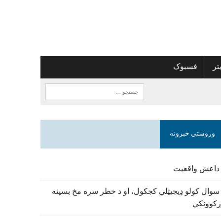
تر
فسبوک
وروستي خبرونه
 داعش واقعیت
سوال کولو ډیجیټلي کجکول، او د خطر سره مخ بسپنه
رکوونکي