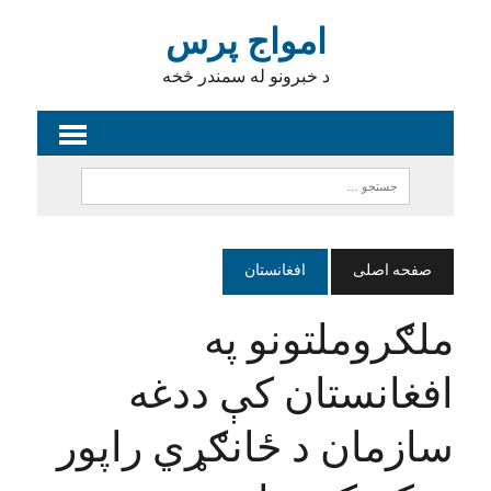
امواج پرس
د خبرونو له سمندر څخه
صفحه اصلی
افغانستان
ملګروملتونو په
افغانستان کې ددغه
سازمان د ځانګړي راپور