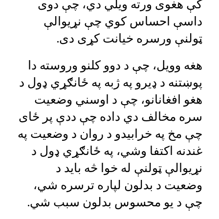
کې هغوی ورته ویلي دي، چې دوی
داسې احساس کوي چې نړیوالې
ټولنې ورسره خیانت کړی دی.
هغه وویل، چې د دوو کلنو وروسته دا
پوښتنه د ډیرو په ژبه په ځانګړي ډول د
هغو افغانانو، چې د اوسني وضعیت
سره مخالف دي داده چې ددې پر ځای
چې مخ په خرابیدو د روان د وضعیت په
غندنه اکتفا وشي، په ځانګړي ډول د
نړیوالې ټولنې له خوا څه باید د
وضعیت د بدلون لپاره ترسره شي،
چې د یو محسوس بدلون سبب شي.