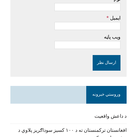
ایمیل
*
ویب پاڼه
وروستي خبرونه
د داعش واقعیت
افغانستان ترکمنستان ته د ۱۰۰ کسیز سوداګریز پلاوي د