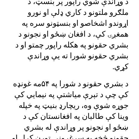
د وړاندې شوي راپور پر بنسټ، د
ملګرو ملتونو د کاري ډلې او نورو
اړوندو اشخاصو او بنسټونو سره په
همغږۍ کې، د افغان ښځو او نجونو د
بشري حقونو په هکله راپور چمتو او د
بشري حقونو شورا ته یې وړاندې
کړي.
د بشري حقونو د شورا په ۵۴مه غونډه
کې چې د تېرې میاشتې په نیمايي کې
جوړه شوې وه، ریچارډ بنیټ په خپله
وینا کې طالبان په افغانستان کې د
ښځو او نجونو پر وړاندې له بشري
حقونو څخه په سرغړونې تورن کړل او