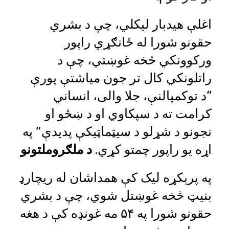
اغلې هیدبار لیکلي، چې د بشري
حقونو شورا له ځانګړي راپور
ورکوونکي څخه غوښتي، چې د
راتلونکي کال تر جون میاشتې پورې
“د توکمپالنې، جلا والی، انساني
کرامت ته د سپکاوي او د ښځو او
نجونو د شړلو د سیټماټیکې پدیدې” په
اړه یو راپور چمتو کړي.
د ملګروملتونو
په پرېکړه لیک کې همداشان له ریچارډ
بنیټ څخه غوښتل شوي، چې د بشري
حقونو شورا په ۵۴ مه غونډه کې د هغه