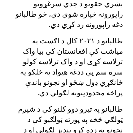
بشري حقونو د جدي سرغړونو
راپورونه خپاره شوي دي، خو طالبانو
دغه راپورونه رد کړي دي.
طالبانو د ۲۰۲۱ کال د اګست په
میاشت کې افغانستان کې بیا واک
ترلاسه کړی او د واک ترلاسه کولو
سره سم یې ددغه هیواد په خلکو په
ځانګړي ډول ښځو او نجونو باندې
پراخه محدودیتونه لګولي دي.
طالبانو په تیرو دوو کلنو کې د شپږم
ټولګي څخه په پورته ټولګیو کې د
نجونو په زده کړو بندیز لګولی او د