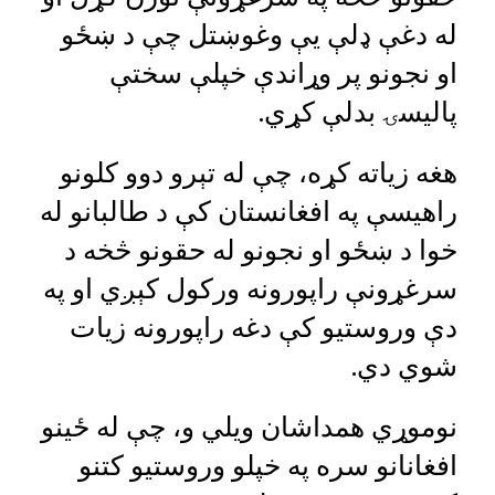
له دغې ډلې یې وغوښتل چې د ښځو
او نجونو پر وړاندې خپلې سختې
پالیسۍ بدلې کړي.
هغه زياته کړه، چې له تېرو دوو کلونو
راهيسې په افغانستان کې د طالبانو له
خوا د ښځو او نجونو له حقونو څخه د
سرغړونې راپورونه ورکول کېږي او په
دې وروستيو کې دغه راپورونه زيات
شوي دي.
نوموړي‌ همداشان ویلي و، چې له ځینو
افغانانو سره په خپلو وروستیو کتنو