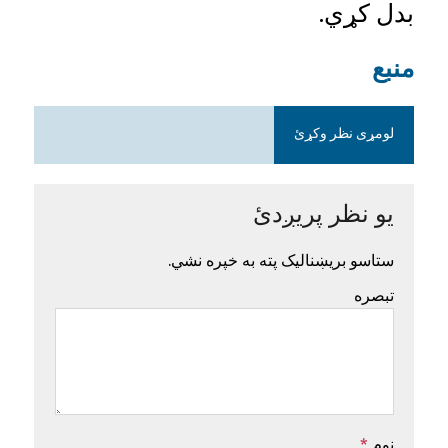
بدل کړي.
منبع
لومړی نظر وکړئ
یو نظر پریږدئ
ستاسو بریښنالیک پته به خپره نشي.
تبصره
نوم
*