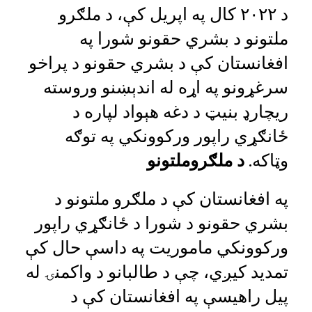
د ۲۰۲۲ کال په اپریل کې، د ملګرو
ملتونو د بشري حقونو شورا په
افغانستان کې د بشري حقونو د پراخو
سرغړونو په اړه له اندېښنو وروسته
ریچارډ بنیټ د دغه هېواد لپاره د
ځانګړي راپور ورکوونکي په توګه
وټاکه.
د ملګروملتونو
په افغانستان کې د ملګرو ملتونو د
بشري حقونو د شورا د ځانګړي راپور
ورکوونکي ماموریت په داسې حال کې
تمدید کیږي، چې د طالبانو د واکمنۍ له
پیل راهیسې په افغانستان کې د