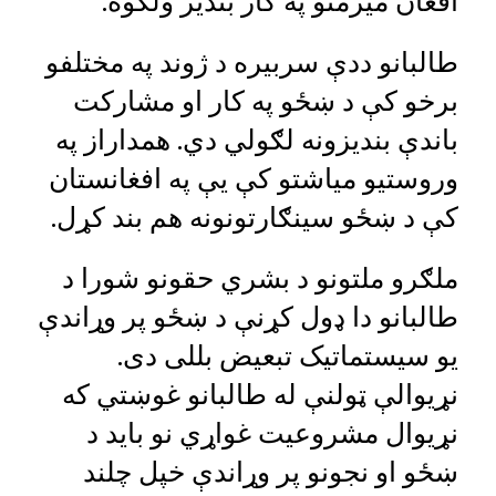
افغان میرمنو په کار بندیز ولګوه.
طالبانو ددې سربیره د ژوند په مختلفو
برخو کې د ښځو په کار او مشارکت
باندې بندیزونه لګولي دي. همداراز په
وروستیو میاشتو کې یې په افغانستان
کې د ښځو سینګارتونونه هم بند کړل.
ملګرو ملتونو د بشري حقونو شورا د
طالبانو دا ډول کړنې د ښځو پر وړاندې
یو سیستماتیک تبعیض بللی دی.
نړیوالې ټولنې له طالبانو غوښتي که
نړیوال مشروعیت غواړي نو باید د
ښځو او نجونو پر وړاندې خپل چلند