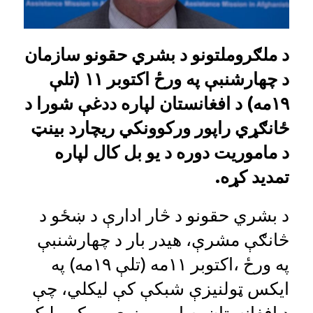
د ملګروملتونو
د بشري حقونو سازمان
د چهارشنبې په ورځ اکتوبر ۱۱ (تلې
۱۹مه) د افغانستان لپاره ددغې شورا د
ځانګړي راپور ورکوونکي ریچارد بینټ
د ماموریت دوره د یو بل کال لپاره
تمدید کړه.
د بشري حقونو د څار ادارې د ښځو د
څانګې مشرې، هیدر بار د چهارشنبې
په ورځ ،اکتوبر ۱۱مه (تلې ۱۹مه) په
ایکس ټولنیزې شبکې کې لیکلي، چې