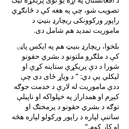
د افغانستان په اړه یو نوی پریکړه لیک
تصویب شو، چې په هغه کې د ځانګړي
راپور ورکوونکی ریچارډ بنیټ د
ماموریت تمدید هم شامل دی.
بلخوا، ریچارډ بنیټ هم په ایکس پاڼۍ
کې د ملګرو ملتونو د بشري حقونو
شورا د دې پریکړې ستاینه کړې او
لیکلي یې دي: ” د ویاړ ځای دی چې
ددې ماموریت له لارې د خدمت جوګه
کیږم او همداراز په خپلواکه او ناپیلې
توګه د بشري حقونو د پرمختګ او
ساتنې لپاره د راپور ورکولو لپاره هڅه
او کار کوم.”