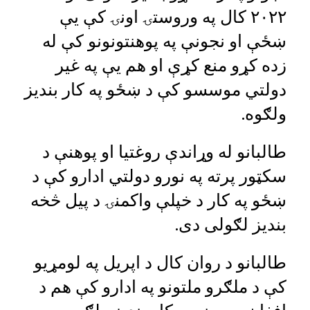
۲۰۲۲ کال په وروستۍ اونۍ کې یې
ښځې او نجونې په پوهنتونونو کې له
زده کړو منع کړې او هم یې په غیر
دولتي موسسو کې د ښځو په کار بندیز
ولګوه.
طالبانو له وړاندې روغتیا او پوهنې د
سکټور پرته په نورو دولتي ادارو کې د
ښځو په کار د خپلې واکمنۍ د پیل څخه
بندیز لګولی دی.
طالبانو د روان کال د اپریل په لومړیو
کې د ملګرو ملتونو په ادارو کې هم د