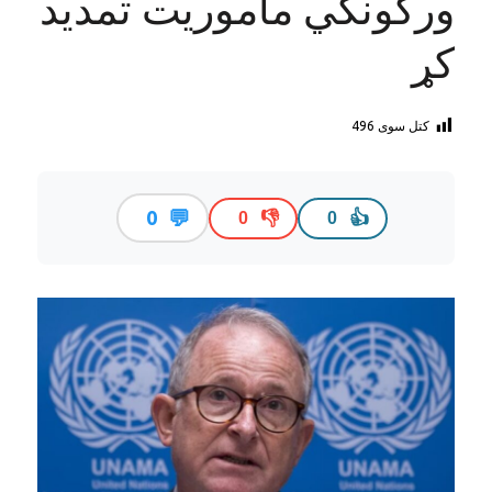
ورکونکي ماموریت تمدید
کړ
کتل سوی
496
💬
0
👎
👍
0
0